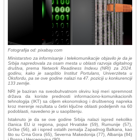
Fotografija od: pixabay.com
Ministarstvo za informisanje i telekomunikacije objavilo je da je
Srbija napredovala za osam mesta u oblasti razvoja digitalnog
društva, prema Network Readiness Indexu (NRI) za 2024.
godinu, kako je saopštio Institut Portulans, Univerziteta u
Oksfordu, pa se ove godine nalazi na 47. poziciji u konkurenciji
133 zemlje.
NRI je baziran na sveobuhvatnom okviru koji meri spremnost
država da koriste prednosti informaciono-komunikacionih
tehnologija (IKT) sa ciljem ekonomskog i društvenog napreka
kroz merenje rezultata u četiri ključne oblasti podeljenih na 60
podoblasti, navedeno je u saopštenju.
Istaknuto je da se ove godine Srbija nalazi ispred nekoliko
članica EU iz regiona, poput Hrvatske (59), Rumunije (57),
Grčke (56), ali i ispred ostalih zemalja Zapadnog Balkana, kao
što su Crna Gora (65), Severna Makedonija (77), Albanija (84)
i Bosna i Hercegovina (90).