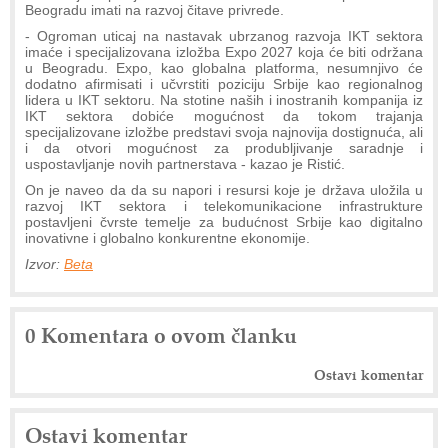
Beogradu imati na razvoj čitave privrede.
- Ogroman uticaj na nastavak ubrzanog razvoja IKT sektora
imaće i specijalizovana izložba Expo 2027 koja će biti održana
u Beogradu. Expo, kao globalna platforma, nesumnjivo će
dodatno afirmisati i učvrstiti poziciju Srbije kao regionalnog
lidera u IKT sektoru. Na stotine naših i inostranih kompanija iz
IKT sektora dobiće mogućnost da tokom trajanja
specijalizovane izložbe predstavi svoja najnovija dostignuća, ali
i da otvori mogućnost za produbljivanje saradnje i
uspostavljanje novih partnerstava - kazao je Ristić.
On je naveo da da su napori i resursi koje je država uložila u
razvoj IKT sektora i telekomunikacione infrastrukture
postavljeni čvrste temelje za budućnost Srbije kao digitalno
inovativne i globalno konkurentne ekonomije.
Izvor:
Beta
0 Komentara o ovom članku
Ostavi komentar
Ostavi komentar