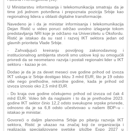
U Ministarstvu informisanja i telekomunikacija smatraju da je
time još jednom potvrđena i prepoznata pozicija Srbije kao
regionalnog lidera u oblasti digitalne transformacije.
Navedeno je i da je ministar informisanja i telekomunikacija
Dejan Ristić u video poruci održao uvodno izlaganje tokom
predstavljanja NRI koje je održano na Univerzitetu u Oksfordu.
Ristić je istakao da su rast i razvoj IKT sektora jedan od
glavnih prioriteta Vlade Srbije.
- Zahvaljujući kreiranju povoljnog zakonodavnog i
institucionalnog ambijenta stvorili smo uslove koji su omogućili
privredi da se neometano razvija i postali regionalni lider u IKT
sektoru - kazao je on.
Dodao je da je za devet meseci ove godine prihod od izvoza
IKT usluga iz Srbije dostigao blizu 3 mlrd EUR, što je 19 odsto
više nego prethodne, rekordne godine, kada je prihod od
izvoza iznosio oko 2,5 mlrd EUR.
- Do kraja ove godine očekujemo prihod od izvoza od čak 4
mlrd EUR. Voleo bih da naglasim i to da je prethodne 2023.
godine IKT sektor činio 12,2 odsto sveukupne srpske privrede,
odnosno da je sa 6,8 odsto učestvovao u našem BDP–u -
istakao je ministar.
Govoreći o daljim planovima Srbije po pitanju razvoja IKT
sektora, Ristić je ukazao na značaj koji će organizacija i
realizacija specijalizovane svetske izložbe Expo 2027 u