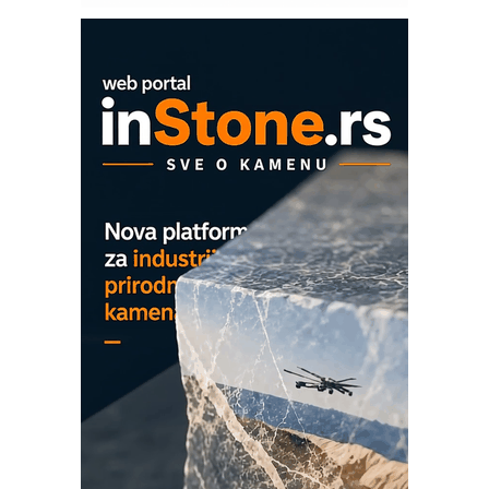
Proizvodnja iC7 Hybrid 1500 VDC
mrežnog pretvarača sa tečnim
hlađenjem
COMBYPACK
EVOKS Maintenance Management
ROSA i SCHUNK podižu proizvodnju
na viši nivo
Detekcija različitih oblika