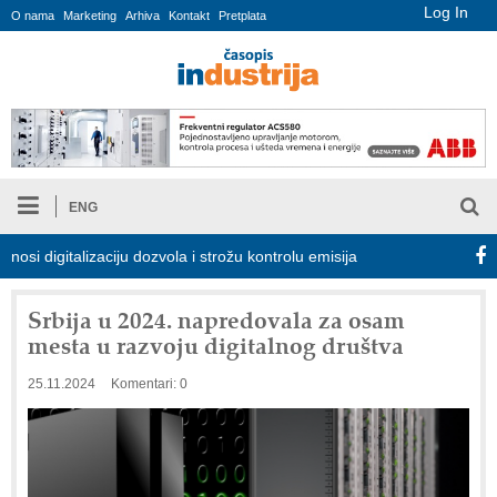
Log In
O nama
Marketing
Arhiva
Kontakt
Pretplata
ENG
igitalizaciju dozvola i strožu kontrolu emisija
Proizvodnja iC7 H
Srbija u 2024. napredovala za osam
mesta u razvoju digitalnog društva
25.11.2024
Komentari: 0