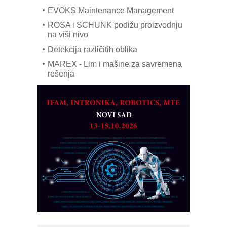
EVOKS Maintenance Management
ROSA i SCHUNK podižu proizvodnju
na viši nivo
Detekcija različitih oblika
MAREX - Lim i mašine za savremena
rešenja
Marcom-plast d.o.o.- vaš pouzdan
partner
CTO - Prilagodite svoju toplinsku
obradu!
Razvoj asortimanskog pravca MINI-
PLC AKYTEC
AUKOM: Svetski standard metrologije
dostupan u Srbiji
MOTOMAN – NEXT-Robotika vođena
veštačkom inteligencijom
I.SAFE MOBILE revolucioniše
industrijsku automatizaciju