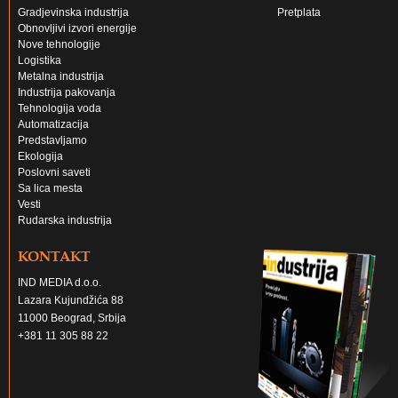
Gradjevinska industrija
Pretplata
Obnovljivi izvori energije
Nove tehnologije
Logistika
Metalna industrija
Industrija pakovanja
Tehnologija voda
Automatizacija
Predstavljamo
Ekologija
Poslovni saveti
Sa lica mesta
Vesti
Rudarska industrija
KONTAKT
IND MEDIA d.o.o.
Lazara Kujundžića 88
11000 Beograd, Srbija
+381 11 305 88 22