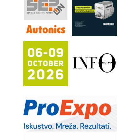
FANUC: Najbolje za vašu pametnu
automatizaciju
Efikasno upravljanje energijom
Automatizacija pakovanja · Display
(Shelf-Ready) omotnice
Potpuna efikasnost bez složenih
sistema
Trajna oznaka kao dugoročna korist
Bezbednost na prvom mestu!
IB BLUMENAUER - više od 40 godina
poverenja u industriji
RMQ-TITAN ADVANCED INDICATOR
– Pametna signalizacija za efikasnije
upravljanje mašinama
Sigurnije ispitivanje transformatora u
solarnim elektranama i vetroparkovima
Pranje točkova na gradilištu- standard
modernog i odgovornog građenja