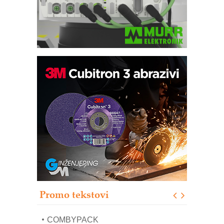
Bezbednost na prvom mestu!
IB BLUMENAUER - više od 40 godina
poverenja u industriji
RMQ-TITAN ADVANCED INDICATOR
– Pametna signalizacija za efikasnije
upravljanje mašinama
Sigurnije ispitivanje transformatora u
solarnim elektranama i vetroparkovima
Pranje točkova na gradilištu- standard
modernog i odgovornog građenja
Proizvodnja iC7 Hybrid 1500 VDC
Promo tekstovi
mrežnog pretvarača sa tečnim
hlađenjem
COMBYPACK