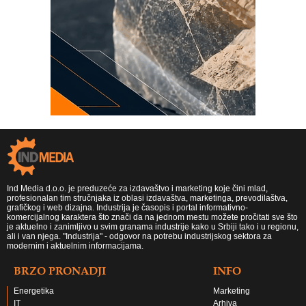
Ind Media d.o.o. je preduzeće za izdavaštvo i marketing koje čini mlad,
profesionalan tim stručnjaka iz oblasi izdavaštva, marketinga, prevodilaštva,
grafičkog i web dizajna. Industrija je časopis i portal informativno-
komercijalnog karaktera što znači da na jednom mestu možete pročitati sve što
je aktuelno i zanimljivo u svim granama industrije kako u Srbiji tako i u regionu,
ali i van njega. "Industrija" - odgovor na potrebu industrijskog sektora za
modernim i aktuelnim informacijama.
BRZO PRONADJI
INFO
Energetika
Marketing
IT
Arhiva