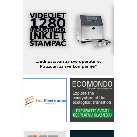
pionirskimmobile operator PANEL-OM
Fleksibilno stezanje i brzo
podešavanje u proizvodnji prototipova
KIP KOP – napredna rešenja za
savremene industrijske i logističke
objekte
Alba d.o.o. – 35 godina preciznosti u
metrologiji i pametnim dozirnim
rešenjima
IBeRTIM - oprema za ispitivanje
kontrole kvaliteta
STAUFF – Komponente koje
povećavaju pouzdanost hidrauličkih
sistema
YAMADA pumpe – japanska
pouzdanost u transferu fluida
Filtration Group Industrial – Napredna
rešenja za filtraciju u hidrauličkim i
procesnim sistemima
RILINEX kompanije Rittal