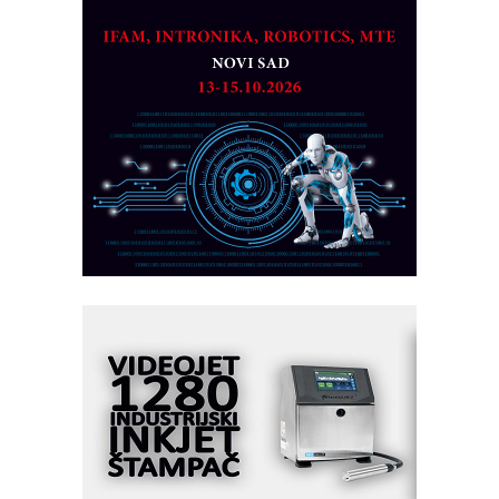
CTO - Prilagodite svoju toplinsku
obradu!
Razvoj asortimanskog pravca MINI-
PLC AKYTEC
AUKOM: Svetski standard metrologije
dostupan u Srbiji
MOTOMAN – NEXT-Robotika vođena
veštačkom inteligencijom
I.SAFE MOBILE revolucioniše
industrijsku automatizaciju
pionirskimmobile operator PANEL-OM
Fleksibilno stezanje i brzo
podešavanje u proizvodnji prototipova
KIP KOP – napredna rešenja za
savremene industrijske i logističke
objekte
Alba d.o.o. – 35 godina preciznosti u
metrologiji i pametnim dozirnim
rešenjima
IBeRTIM - oprema za ispitivanje