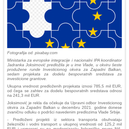
Fotografija od: pixabay.com
Ministarka za evropske integracije i nacionalni IPA koordinator
Jadranka Joksimović predložila je u ime Vlade, u okviru šeste
produžene runde Investicionog okvira za Zapadni Balkan,
sedam projekata za dodelu bespovratnih sredstava za
investicione grantove.
Ukupna vrednost predloženih projekata iznosi 785,5 mil EUR,
od čega se zahtev za dodelu bespovratnih sredstava odnosi
na 241,3 mil EUR.
Joksimović je rekla da očekuje da Upravni odbor Investicionog
okvira za Zapadni Balkan u decembru 2021. godine donese
zvaničnu odluku o podršci navedenim predlozima Vlade Srbije.
- Predloženi projekti iz sektora transporta obuhvataju
železnički i vodni transport u ukupnoj vrednosti od 125,2 mil
EUR i usmereni su na modernizaciju železničke pruge Niš-