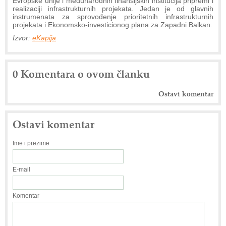
Evropske unije i međunarodnih finansijskih institucija pripremi i
realizaciji infrastrukturnih projekata. Jedan je od glavnih
instrumenata za sprovođenje prioritetnih infrastrukturnih
projekata i Ekonomsko-investicionog plana za Zapadni Balkan.
Izvor:
eKapija
0 Komentara o ovom članku
Ostavi komentar
Ostavi komentar
Ime i prezime
E-mail
Komentar