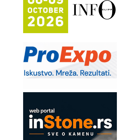
Bezbednost na prvom mestu!
IB BLUMENAUER - više od 40 godina
poverenja u industriji
RMQ-TITAN ADVANCED INDICATOR
– Pametna signalizacija za efikasnije
upravljanje mašinama
Sigurnije ispitivanje transformatora u
solarnim elektranama i vetroparkovima
Pranje točkova na gradilištu- standard
modernog i odgovornog građenja
Od porodične kompanije do jednog od
vodećih distributera profesionalne
opreme
COMBYPACK
EVOKS Maintenance Management
ROSA i SCHUNK podižu proizvodnju
na viši nivo
Detekcija različitih oblika