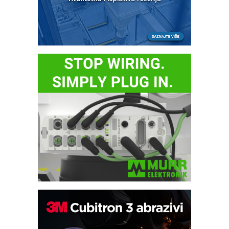
IB BLUMENAUER - više od 40 godina
poverenja u industriji
RMQ-TITAN ADVANCED INDICATOR