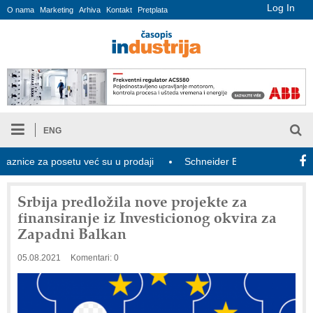
Log In
O nama
Marketing
Arhiva
Kontakt
Pretplata
ENG
e za posetu već su u prodaji
Schneider Electric i Kraken udružuj
Srbija predložila nove projekte za
finansiranje iz Investicionog okvira za
Zapadni Balkan
05.08.2021
Komentari: 0