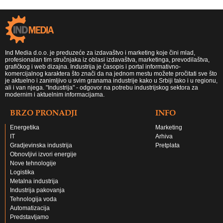
Ind Media d.o.o. je preduzeće za izdavaštvo i marketing koje čini mlad,
profesionalan tim stručnjaka iz oblasi izdavaštva, marketinga, prevodilaštva,
grafičkog i web dizajna. Industrija je časopis i portal informativno-
komercijalnog karaktera što znači da na jednom mestu možete pročitati sve što
je aktuelno i zanimljivo u svim granama industrije kako u Srbiji tako i u regionu,
ali i van njega. "Industrija" - odgovor na potrebu industrijskog sektora za
modernim i aktuelnim informacijama.
BRZO PRONADJI
INFO
Energetika
Marketing
IT
Arhiva
Gradjevinska industrija
Pretplata
Obnovljivi izvori energije
Nove tehnologije
Logistika
Metalna industrija
Industrija pakovanja
Tehnologija voda
Automatizacija
Predstavljamo