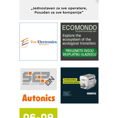
kontrole kvaliteta
STAUFF – Komponente koje
povećavaju pouzdanost hidrauličkih
sistema
YAMADA pumpe – japanska
pouzdanost u transferu fluida
Filtration Group Industrial – Napredna
rešenja za filtraciju u hidrauličkim i
procesnim sistemima
RILINEX kompanije Rittal
FANUC: Najbolje za vašu pametnu
automatizaciju
Efikasno upravljanje energijom
Automatizacija pakovanja · Display
(Shelf-Ready) omotnice
Potpuna efikasnost bez složenih
sistema
Trajna oznaka kao dugoročna korist