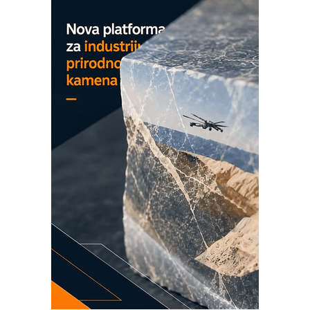
MAREX - Lim i mašine za savremena
rešenja