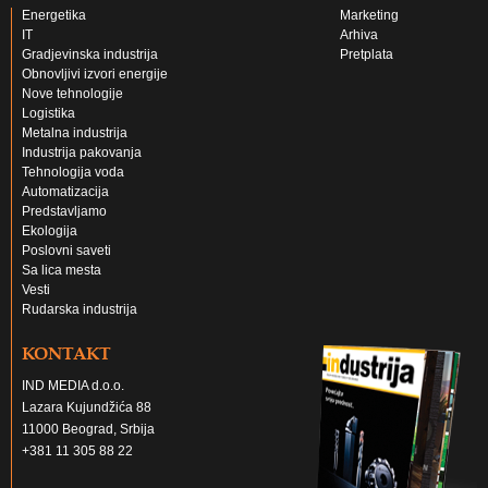
Energetika
Marketing
IT
Arhiva
Gradjevinska industrija
Pretplata
Obnovljivi izvori energije
Nove tehnologije
Logistika
Metalna industrija
Industrija pakovanja
Tehnologija voda
Automatizacija
Predstavljamo
Ekologija
Poslovni saveti
Sa lica mesta
Vesti
Rudarska industrija
KONTAKT
IND MEDIA d.o.o.
Lazara Kujundžića 88
11000 Beograd, Srbija
+381 11 305 88 22