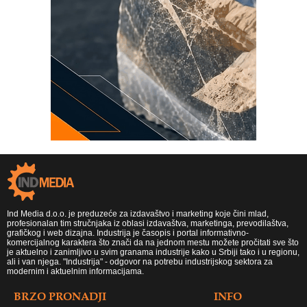
Ind Media d.o.o. je preduzeće za izdavaštvo i marketing koje čini mlad,
profesionalan tim stručnjaka iz oblasi izdavaštva, marketinga, prevodilaštva,
grafičkog i web dizajna. Industrija je časopis i portal informativno-
komercijalnog karaktera što znači da na jednom mestu možete pročitati sve što
je aktuelno i zanimljivo u svim granama industrije kako u Srbiji tako i u regionu,
ali i van njega. "Industrija" - odgovor na potrebu industrijskog sektora za
modernim i aktuelnim informacijama.
BRZO PRONADJI
INFO