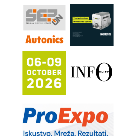
procesnim sistemima
RILINEX kompanije Rittal
FANUC: Najbolje za vašu pametnu
automatizaciju
Efikasno upravljanje energijom
Automatizacija pakovanja · Display
(Shelf-Ready) omotnice
Potpuna efikasnost bez složenih
sistema
Trajna oznaka kao dugoročna korist
Bezbednost na prvom mestu!
IB BLUMENAUER - više od 40 godina
poverenja u industriji
RMQ-TITAN ADVANCED INDICATOR
– Pametna signalizacija za efikasnije
upravljanje mašinama
Sigurnije ispitivanje transformatora u
solarnim elektranama i vetroparkovima