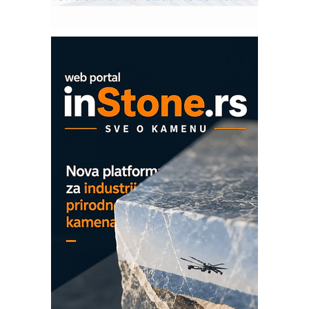
Pranje točkova na gradilištu- standard
modernog i odgovornog građenja
Proizvodnja iC7 Hybrid 1500 VDC
mrežnog pretvarača sa tečnim
hlađenjem
COMBYPACK
EVOKS Maintenance Management
ROSA i SCHUNK podižu proizvodnju
na viši nivo
Detekcija različitih oblika