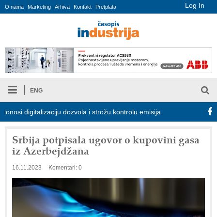
Log In
O nama
Marketing
Arhiva
Kontakt
Pretplata
ENG
digitalizaciju dozvola i strožu kontrolu emisija
Proizvodnja iC7
Srbija potpisala ugovor o kupovini gasa
iz Azerbejdžana
16.11.2023
Komentari: 0