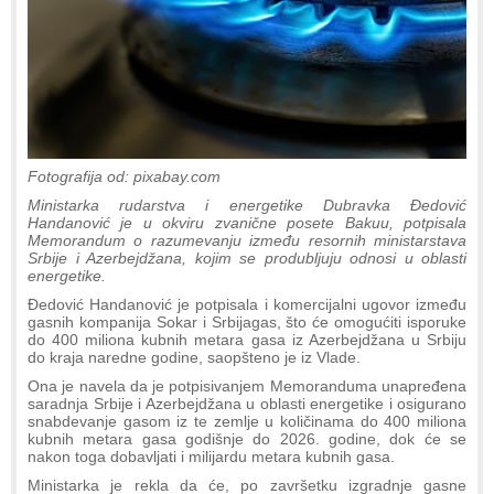
Fotografija od: pixabay.com
Ministarka rudarstva i energetike Dubravka Đedović
Handanović je u okviru zvanične posete Bakuu, potpisala
Memorandum o razumevanju između resornih ministarstava
Srbije i Azerbejdžana, kojim se produbljuju odnosi u oblasti
energetike.
Đedović Handanović je potpisala i komercijalni ugovor između
gasnih kompanija Sokar i Srbijagas, što će omogućiti isporuke
do 400 miliona kubnih metara gasa iz Azerbejdžana u Srbiju
do kraja naredne godine, saopšteno je iz Vlade.
Ona je navela da je potpisivanjem Memoranduma unapređena
saradnja Srbije i Azerbejdžana u oblasti energetike i osigurano
snabdevanje gasom iz te zemlje u količinama do 400 miliona
kubnih metara gasa godišnje do 2026. godine, dok će se
nakon toga dobavljati i milijardu metara kubnih gasa.
Ministarka je rekla da će, po završetku izgradnje gasne