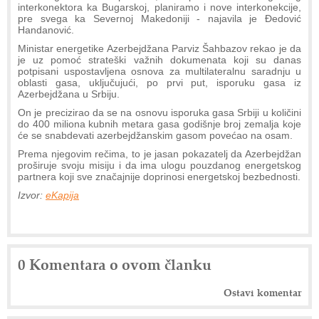
interkonektora ka Bugarskoj, planiramo i nove interkonekcije,
pre svega ka Severnoj Makedoniji - najavila je Đedović
Handanović.
Ministar energetike Azerbejdžana Parviz Šahbazov rekao je da
je uz pomoć strateški važnih dokumenata koji su danas
potpisani uspostavljena osnova za multilateralnu saradnju u
oblasti gasa, uključujući, po prvi put, isporuku gasa iz
Azerbejdžana u Srbiju.
On je precizirao da se na osnovu isporuka gasa Srbiji u količini
do 400 miliona kubnih metara gasa godišnje broj zemalja koje
će se snabdevati azerbejdžanskim gasom povećao na osam.
Prema njegovim rečima, to je jasan pokazatelj da Azerbejdžan
proširuje svoju misiju i da ima ulogu pouzdanog energetskog
partnera koji sve značajnije doprinosi energetskoj bezbednosti.
Izvor:
eKapija
0 Komentara o ovom članku
Ostavi komentar