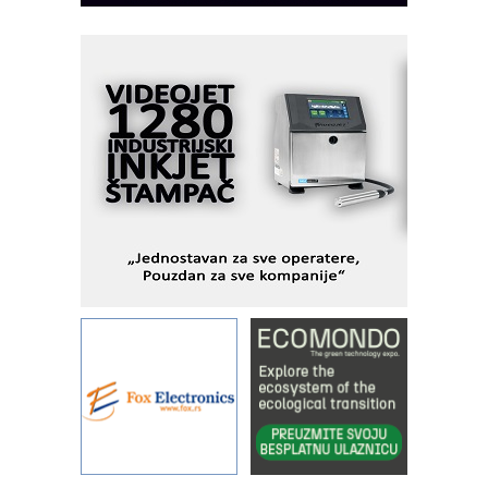
I.SAFE MOBILE revolucioniše
industrijsku automatizaciju
pionirskimmobile operator PANEL-OM
Fleksibilno stezanje i brzo
podešavanje u proizvodnji prototipova
KIP KOP – napredna rešenja za
savremene industrijske i logističke
objekte
Alba d.o.o. – 35 godina preciznosti u
metrologiji i pametnim dozirnim
rešenjima
IBeRTIM - oprema za ispitivanje
kontrole kvaliteta
STAUFF – Komponente koje
povećavaju pouzdanost hidrauličkih
sistema
YAMADA pumpe – japanska
pouzdanost u transferu fluida
Filtration Group Industrial – Napredna
rešenja za filtraciju u hidrauličkim i