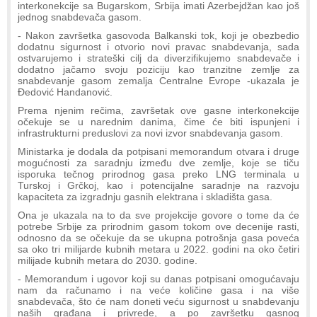
interkonekcije sa Bugarskom, Srbija imati Azerbejdžan kao još
jednog snabdevača gasom.
- Nakon završetka gasovoda Balkanski tok, koji je obezbedio
dodatnu sigurnost i otvorio novi pravac snabdevanja, sada
ostvarujemo i strateški cilj da diverzifikujemo snabdevače i
dodatno jačamo svoju poziciju kao tranzitne zemlje za
snabdevanje gasom zemalja Centralne Evrope -ukazala je
Đedović Handanović.
Prema njenim rečima, završetak ove gasne interkonekcije
očekuje se u narednim danima, čime će biti ispunjeni i
infrastrukturni preduslovi za novi izvor snabdevanja gasom.
Ministarka je dodala da potpisani memorandum otvara i druge
mogućnosti za saradnju između dve zemlje, koje se tiču
isporuka tečnog prirodnog gasa preko LNG terminala u
Turskoj i Grčkoj, kao i potencijalne saradnje na razvoju
kapaciteta za izgradnju gasnih elektrana i skladišta gasa.
Ona je ukazala na to da sve projekcije govore o tome da će
potrebe Srbije za prirodnim gasom tokom ove decenije rasti,
odnosno da se očekuje da se ukupna potrošnja gasa poveća
sa oko tri milijarde kubnih metara u 2022. godini na oko četiri
milijade kubnih metara do 2030. godine.
- Memorandum i ugovor koji su danas potpisani omogućavaju
nam da računamo i na veće količine gasa i na više
snabdevača, što će nam doneti veću sigurnost u snabdevanju
naših građana i privrede, a po završetku gasnog