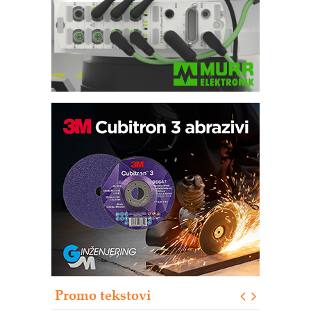
Bezbednost na prvom mestu!
IB BLUMENAUER - više od 40 godina
poverenja u industriji
RMQ-TITAN ADVANCED INDICATOR
– Pametna signalizacija za efikasnije
upravljanje mašinama
Sigurnije ispitivanje transformatora u
solarnim elektranama i vetroparkovima
Pranje točkova na gradilištu- standard
modernog i odgovornog građenja
Proizvodnja iC7 Hybrid 1500 VDC
Promo tekstovi
mrežnog pretvarača sa tečnim
hlađenjem