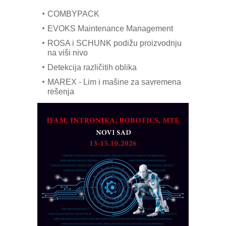
COMBYPACK
EVOKS Maintenance Management
ROSA i SCHUNK podižu proizvodnju
na viši nivo
Detekcija različitih oblika
MAREX - Lim i mašine za savremena
rešenja
Marcom-plast d.o.o.- vaš pouzdan
partner
CTO - Prilagodite svoju toplinsku
obradu!
Razvoj asortimanskog pravca MINI-
PLC AKYTEC
AUKOM: Svetski standard metrologije
dostupan u Srbiji
MOTOMAN – NEXT-Robotika vođena
veštačkom inteligencijom