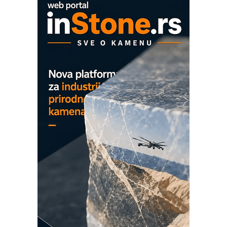
era CNC merenja
OBO sistemi mrežastih nosača kablova
Proizvodnja iC7 Hybrid 1500 VDC
mrežnog pretvarača sa tečnim
hlađenjem