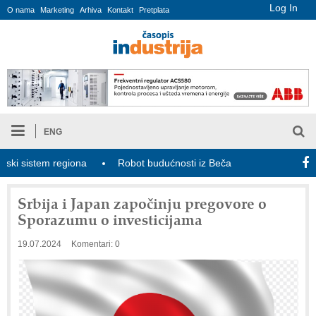
Log In
O nama
Marketing
Arhiva
Kontakt
Pretplata
ENG
 sistem regiona
Robot budućnosti iz Beča
Generacija Z pozn
Srbija i Japan započinju pregovore o
Sporazumu o investicijama
19.07.2024
Komentari: 0