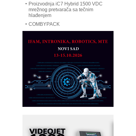
Proizvodnja iC7 Hybrid 1500 VDC
mrežnog pretvarača sa tečnim
hlađenjem
COMBYPACK
EVOKS Maintenance Management
ROSA i SCHUNK podižu proizvodnju
na viši nivo
Detekcija različitih oblika
MAREX - Lim i mašine za savremena
rešenja
Marcom-plast d.o.o.- vaš pouzdan
partner
CTO - Prilagodite svoju toplinsku
obradu!
Razvoj asortimanskog pravca MINI-
PLC AKYTEC
AUKOM: Svetski standard metrologije
dostupan u Srbiji