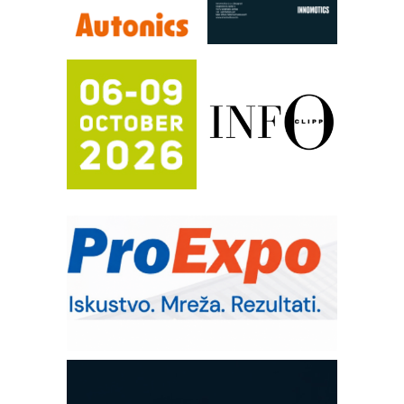
Filtration Group Industrial – Napredna
rešenja za filtraciju u hidrauličkim i
procesnim sistemima
RILINEX kompanije Rittal
FANUC: Najbolje za vašu pametnu
automatizaciju
Efikasno upravljanje energijom
Automatizacija pakovanja · Display
(Shelf-Ready) omotnice
Potpuna efikasnost bez složenih
sistema
Trajna oznaka kao dugoročna korist
Bezbednost na prvom mestu!
SKF Y-ležajne jedinice za
prehrambenu industriju
Art Utopia Studio – vizuelne priče
industrije i biznisa
Mitutoyo Crysta-Apex V PLUS: Nova