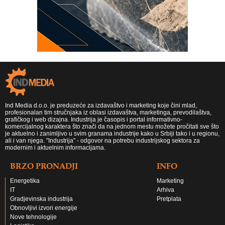
Ind Media d.o.o. je preduzeće za izdavaštvo i marketing koje čini mlad,
profesionalan tim stručnjaka iz oblasi izdavaštva, marketinga, prevodilaštva,
grafičkog i web dizajna. Industrija je časopis i portal informativno-
komercijalnog karaktera što znači da na jednom mestu možete pročitati sve što
je aktuelno i zanimljivo u svim granama industrije kako u Srbiji tako i u regionu,
ali i van njega. "Industrija" - odgovor na potrebu industrijskog sektora za
modernim i aktuelnim informacijama.
BRZO PRONADJI
INFO
Energetika
Marketing
IT
Arhiva
Gradjevinska industrija
Pretplata
Obnovljivi izvori energije
Nove tehnologije