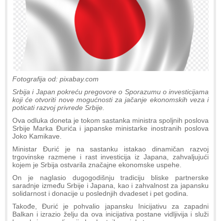
Fotografija od: pixabay.com
Srbija i Japan pokreću pregovore o Sporazumu o investicijama
koji će otvoriti nove mogućnosti za jačanje ekonomskih veza i
poticati razvoj privrede Srbije.
Ova odluka doneta je tokom sastanka ministra spoljnih poslova
Srbije Marka Đurića i japanske ministarke inostranih poslova
Joko Kamikave.
Ministar Đurić je na sastanku istakao dinamičan razvoj
trgovinske razmene i rast investicija iz Japana, zahvaljujući
kojem je Srbija ostvarila značajne ekonomske uspehe.
On je naglasio dugogodišnju tradiciju bliske partnerske
saradnje između Srbije i Japana, kao i zahvalnost za japansku
solidarnost i donacije u poslednjih dvadeset i pet godina.
Takođe, Đurić je pohvalio japansku Inicijativu za zapadni
Balkan i izrazio želju da ova inicijativa postane vidljivija i služi