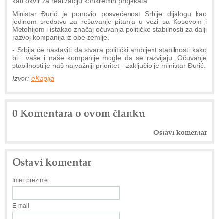
kao okvir za realizaciju konkretnih projekata.
Ministar Đurić je ponovio posvećenost Srbije dijalogu kao
jedinom sredstvu za rešavanje pitanja u vezi sa Kosovom i
Metohijom i istakao značaj očuvanja političke stabilnosti za dalji
razvoj kompanija iz obe zemlje.
- Srbija će nastaviti da stvara politički ambijent stabilnosti kako
bi i vaše i naše kompanije mogle da se razvijaju. Očuvanje
stabilnosti je naš najvažniji prioritet - zaključio je ministar Đurić.
Izvor:
eKapija
0 Komentara o ovom članku
Ostavi komentar
Ostavi komentar
Ime i prezime
E-mail