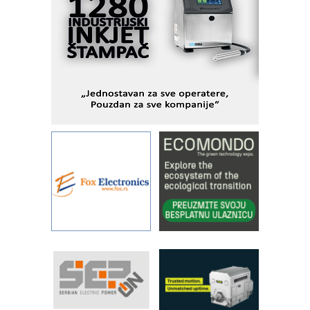
MOTOMAN – NEXT-Robotika vođena
veštačkom inteligencijom
I.SAFE MOBILE revolucioniše
industrijsku automatizaciju
pionirskimmobile operator PANEL-OM
Fleksibilno stezanje i brzo
podešavanje u proizvodnji prototipova
KIP KOP – napredna rešenja za
savremene industrijske i logističke
objekte
Alba d.o.o. – 35 godina preciznosti u
metrologiji i pametnim dozirnim
rešenjima
IBeRTIM - oprema za ispitivanje
kontrole kvaliteta
STAUFF – Komponente koje
povećavaju pouzdanost hidrauličkih
sistema
YAMADA pumpe – japanska
pouzdanost u transferu fluida