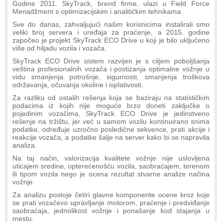
Godine 2011. SkyTrack, brend firme, ulazi u Field Force
Menadžment s optimizacijskim i analitičkim tehnikama.
Sve do danas, zahvaljujući našim korisnicima instalirali smo
veliki broj servera i uređaja za praćenje, a 2015. godine
započeo je projekt SkyTrack ECO Drive u koji je bilo uključeno
više od hiljadu vozila i vozača.
SkyTrack ECO Drive sistem razvijen je s ciljem poboljšanja
veština profesionalnih vozača i postizanja optimalne vožnje u
vidu smanjenja potrošnje, sigurnosti, smanjenja troškova
održavanja, očuvanja okoline i isplativosti.
Za razliku od ostalih rešenja koja se baziraju na statističkim
podacima iz kojih nije moguće brzo doneti zaključke o
pojedinim vozačima, SkyTrack ECO Drive je jedinstveno
rešenje na tržištu, jer već u samom vozilu kontinuirano snima
podatke, određuje uzročno posledične sekvence, prati akcije i
reakcije vozača, a podatke šalje na server kako bi se napravila
analiza.
Na taj način, valorizacija kvalitete vožnje nije uslovljena
uticajem sredine, opterećenošću vozila, saobraćajem, terenom
ili tipom vozila nego je ocena rezultat stvarne analize načina
vožnje.
Za analizu postoje četiri glavne komponente ocene kroz koje
se prati vozačevo upravljanje motorom, praćenje i predviđanje
saobraćaja, jednolikost vožnje i ponašanje kod stajanja u
mestu.