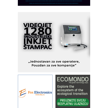
Razvoj asortimanskog pravca MINI-
PLC AKYTEC
AUKOM: Svetski standard metrologije
dostupan u Srbiji
MOTOMAN – NEXT-Robotika vođena
veštačkom inteligencijom
I.SAFE MOBILE revolucioniše
industrijsku automatizaciju
pionirskimmobile operator PANEL-OM
Fleksibilno stezanje i brzo
podešavanje u proizvodnji prototipova
KIP KOP – napredna rešenja za
savremene industrijske i logističke
objekte
Alba d.o.o. – 35 godina preciznosti u
metrologiji i pametnim dozirnim
rešenjima
IBeRTIM - oprema za ispitivanje
kontrole kvaliteta
STAUFF – Komponente koje