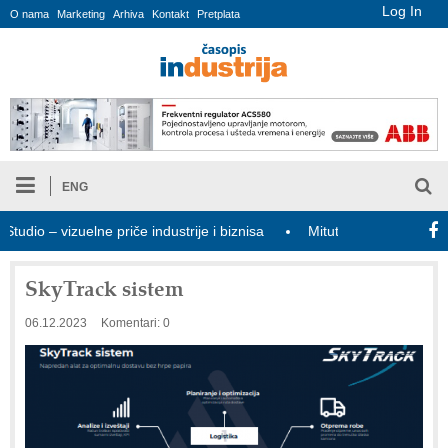
Log In
O nama
Marketing
Arhiva
Kontakt
Pretplata
ENG
o – vizuelne priče industrije i biznisa
Mitutoyo Crysta-Apex V PL
SkyTrack sistem
06.12.2023
Komentari: 0