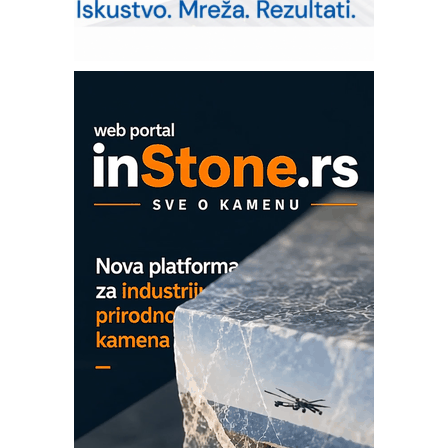
poverenja u industriji
Art Utopia Studio – vizuelne priče
industrije i biznisa
Mitutoyo Crysta-Apex V PLUS: Nova
era CNC merenja
OBO sistemi mrežastih nosača kablova
Proizvodnja iC7 Hybrid 1500 VDC
mrežnog pretvarača sa tečnim
hlađenjem
COMBYPACK