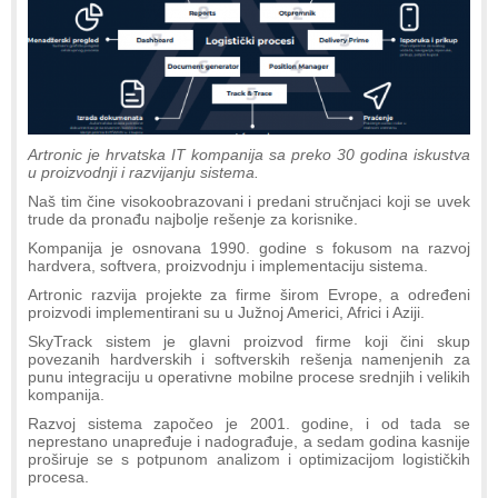
Artronic je hrvatska IT kompanija sa preko 30 godina iskustva
u proizvodnji i razvijanju sistema.
Naš tim čine visokoobrazovani i predani stručnjaci koji se uvek
trude da pronađu najbolje rešenje za korisnike.
Kompanija je osnovana 1990. godine s fokusom na razvoj
hardvera, softvera, proizvodnju i implementaciju sistema.
Artronic razvija projekte za firme širom Evrope, a određeni
proizvodi implementirani su u Južnoj Americi, Africi i Aziji.
SkyTrack sistem je glavni proizvod firme koji čini skup
povezanih hardverskih i softverskih rešenja namenjenih za
punu integraciju u operativne mobilne procese srednjih i velikih
kompanija.
Razvoj sistema započeo je 2001. godine, i od tada se
neprestano unapređuje i nadograđuje, a sedam godina kasnije
proširuje se s potpunom analizom i optimizacijom logističkih
procesa.