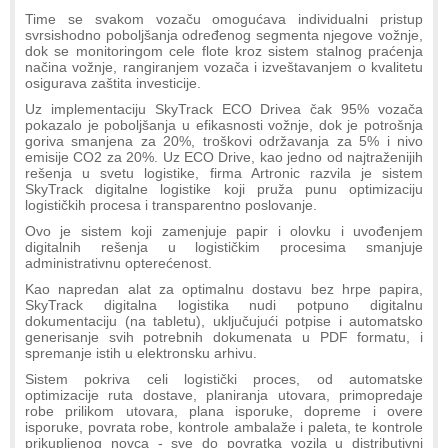
Time se svakom vozaču omogućava individualni pristup
svrsishodno poboljšanja određenog segmenta njegove vožnje,
dok se monitoringom cele flote kroz sistem stalnog praćenja
načina vožnje, rangiranjem vozača i izveštavanjem o kvalitetu
osigurava zaštita investicije.
Uz implementaciju SkyTrack ECO Drivea čak 95% vozača
pokazalo je poboljšanja u efikasnosti vožnje, dok je potrošnja
goriva smanjena za 20%, troškovi održavanja za 5% i nivo
emisije CO2 za 20%. Uz ECO Drive, kao jedno od najtraženijih
rešenja u svetu logistike, firma Artronic razvila je sistem
SkyTrack digitalne logistike koji pruža punu optimizaciju
logističkih procesa i transparentno poslovanje.
Ovo je sistem koji zamenjuje papir i olovku i uvođenjem
digitalnih rešenja u logističkim procesima smanjuje
administrativnu opterećenost.
Kao napredan alat za optimalnu dostavu bez hrpe papira,
SkyTrack digitalna logistika nudi potpuno digitalnu
dokumentaciju (na tabletu), uključujući potpise i automatsko
generisanje svih potrebnih dokumenata u PDF formatu, i
spremanje istih u elektronsku arhivu.
Sistem pokriva celi logistički proces, od automatske
optimizacije ruta dostave, planiranja utovara, primopredaje
robe prilikom utovara, plana isporuke, dopreme i overe
isporuke, povrata robe, kontrole ambalaže i paleta, te kontrole
prikupljenog novca - sve do povratka vozila u distributivni