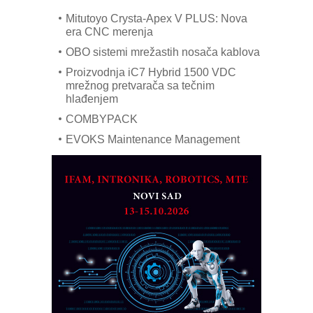
Mitutoyo Crysta-Apex V PLUS: Nova
era CNC merenja
OBO sistemi mrežastih nosača kablova
Proizvodnja iC7 Hybrid 1500 VDC
mrežnog pretvarača sa tečnim
hlađenjem
COMBYPACK
EVOKS Maintenance Management
ROSA i SCHUNK podižu proizvodnju
na viši nivo
Detekcija različitih oblika
MAREX - Lim i mašine za savremena
rešenja
Marcom-plast d.o.o.- vaš pouzdan
partner
CTO - Prilagodite svoju toplinsku
obradu!