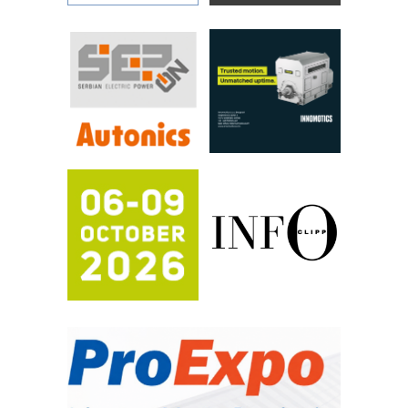
povećavaju pouzdanost hidrauličkih
sistema
YAMADA pumpe – japanska
pouzdanost u transferu fluida
Filtration Group Industrial – Napredna
rešenja za filtraciju u hidrauličkim i
procesnim sistemima
RILINEX kompanije Rittal
FANUC: Najbolje za vašu pametnu
automatizaciju
Efikasno upravljanje energijom
Automatizacija pakovanja · Display
(Shelf-Ready) omotnice
Potpuna efikasnost bez složenih
sistema
Trajna oznaka kao dugoročna korist
Bezbednost na prvom mestu!
IB BLUMENAUER - više od 40 godina