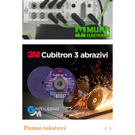
Automatizacija pakovanja · Display
(Shelf-Ready) omotnice
Potpuna efikasnost bez složenih
sistema
Trajna oznaka kao dugoročna korist
Bezbednost na prvom mestu!
IB BLUMENAUER - više od 40 godina
poverenja u industriji
Promo tekstovi
Art Utopia Studio – vizuelne priče
industrije i biznisa