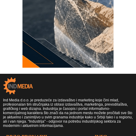
Ind Media d.o.o. je preduzeće za izdavaštvo i marketing koje čini mlad,
profesionalan tim stručnjaka iz oblasi izdavaštva, marketinga, prevodilaštva,
grafičkog i web dizajna. Industrija je časopis i portal informativno-
komercijalnog karaktera što znači da na jednom mestu možete pročitati sve što
je aktuelno i zanimljivo u svim granama industrije kako u Srbiji tako i u regionu,
ali i van njega. "Industrija" - odgovor na potrebu industrijskog sektora za
modernim i aktuelnim informacijama.