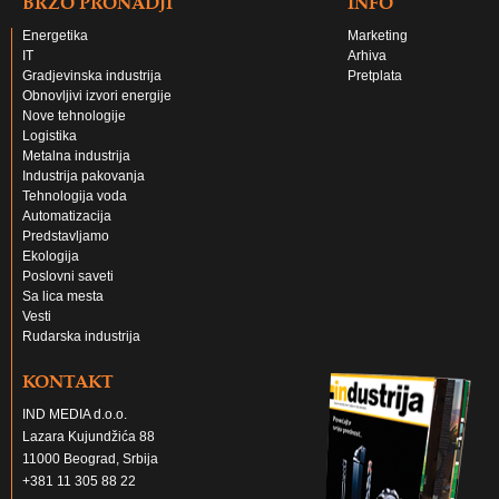
BRZO PRONADJI
INFO
Energetika
Marketing
IT
Arhiva
Gradjevinska industrija
Pretplata
Obnovljivi izvori energije
Nove tehnologije
Logistika
Metalna industrija
Industrija pakovanja
Tehnologija voda
Automatizacija
Predstavljamo
Ekologija
Poslovni saveti
Sa lica mesta
Vesti
Rudarska industrija
KONTAKT
IND MEDIA d.o.o.
Lazara Kujundžića 88
11000 Beograd, Srbija
+381 11 305 88 22