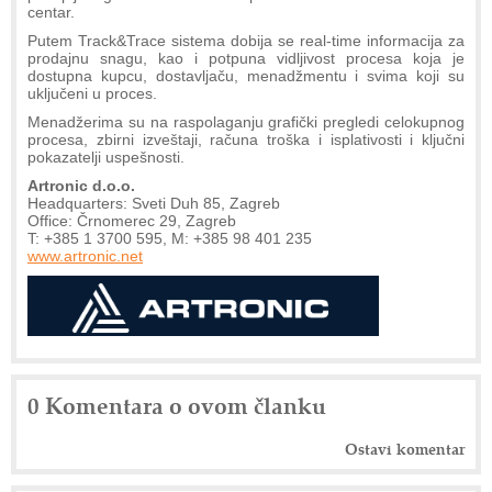
centar.
Putem Track&Trace sistema dobija se real-time informacija za
prodajnu snagu, kao i potpuna vidljivost procesa koja je
dostupna kupcu, dostavljaču, menadžmentu i svima koji su
uključeni u proces.
Menadžerima su na raspolaganju grafički pregledi celokupnog
procesa, zbirni izveštaji, računa troška i isplativosti i ključni
pokazatelji uspešnosti.
Artronic d.o.o.
Headquarters: Sveti Duh 85, Zagreb
Office: Črnomerec 29, Zagreb
T: +385 1 3700 595, M: +385 98 401 235
www.artronic.net
0 Komentara o ovom članku
Ostavi komentar