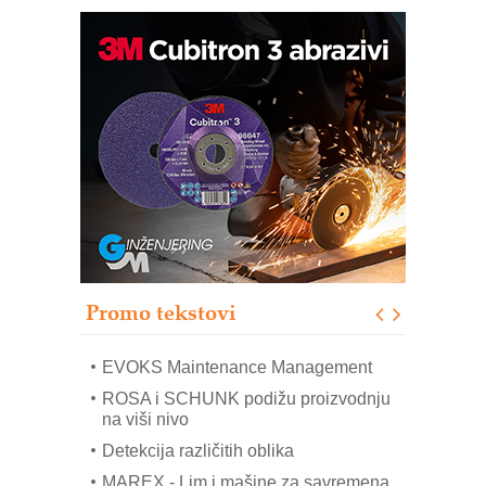
Trajna oznaka kao dugoročna korist
Bezbednost na prvom mestu!
IB BLUMENAUER - više od 40 godina
poverenja u industriji
RMQ-TITAN ADVANCED INDICATOR
– Pametna signalizacija za efikasnije
upravljanje mašinama
Sigurnije ispitivanje transformatora u
solarnim elektranama i vetroparkovima
Promo tekstovi
COMBYPACK
EVOKS Maintenance Management
ROSA i SCHUNK podižu proizvodnju
na viši nivo
Detekcija različitih oblika
MAREX - Lim i mašine za savremena