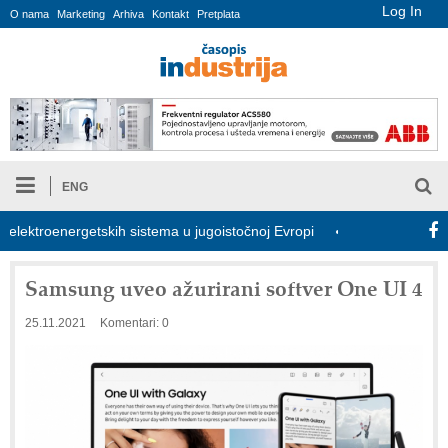
Log In
O nama
Marketing
Arhiva
Kontakt
Pretplata
ENG
troenergetskih sistema u jugoistočnoj Evropi
COMBYPACK
Samsung uveo ažurirani softver One UI 4
25.11.2021
Komentari: 0