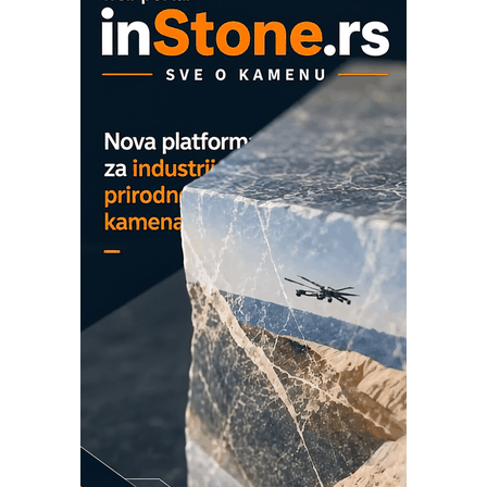
ROSA i SCHUNK podižu proizvodnju
na viši nivo
Detekcija različitih oblika
MAREX - Lim i mašine za savremena
rešenja