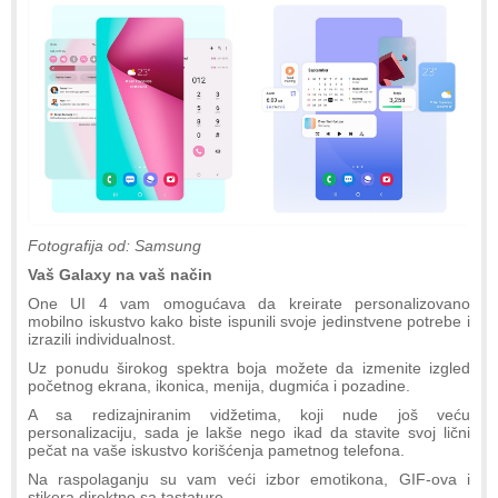
Fotografija od: Samsung
Vaš Galaxy na vaš način
One UI 4 vam omogućava da kreirate personalizovano
mobilno iskustvo kako biste ispunili svoje jedinstvene potrebe i
izrazili individualnost.
Uz ponudu širokog spektra boja možete da izmenite izgled
početnog ekrana, ikonica, menija, dugmića i pozadine.
A sa redizajniranim vidžetima, koji nude još veću
personalizaciju, sada je lakše nego ikad da stavite svoj lični
pečat na vaše iskustvo korišćenja pametnog telefona.
Na raspolaganju su vam veći izbor emotikona, GIF-ova i
stikera direktno sa tastature.