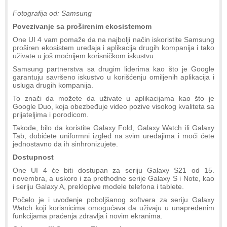
Fotografija od: Samsung
Povezivanje sa proširenim ekosistemom
One UI 4 vam pomaže da na najbolji način iskoristite Samsung
proširen ekosistem uređaja i aplikacija drugih kompanija i tako
uživate u još moćnijem korisničkom iskustvu.
Samsung partnerstva sa drugim liderima kao što je Google
garantuju savršeno iskustvo u korišćenju omiljenih aplikacija i
usluga drugih kompanija.
To znači da možete da uživate u aplikacijama kao što je
Google Duo, koja obezbeđuje video pozive visokog kvaliteta sa
prijateljima i porodicom.
Takođe, bilo da koristite Galaxy Fold, Galaxy Watch ili Galaxy
Tab, dobićete uniformni izgled na svim uređajima i moći ćete
jednostavno da ih sinhronizujete.
Dostupnost
One UI 4 će biti dostupan za seriju Galaxy S21 od 15.
novembra, a uskoro i za prethodne serije Galaxy S i Note, kao
i seriju Galaxy A, preklopive modele telefona i tablete.
Počelo je i uvođenje poboljšanog softvera za seriju Galaxy
Watch koji korisnicima omogućava da uživaju u unapređenim
funkcijama praćenja zdravlja i novim ekranima.