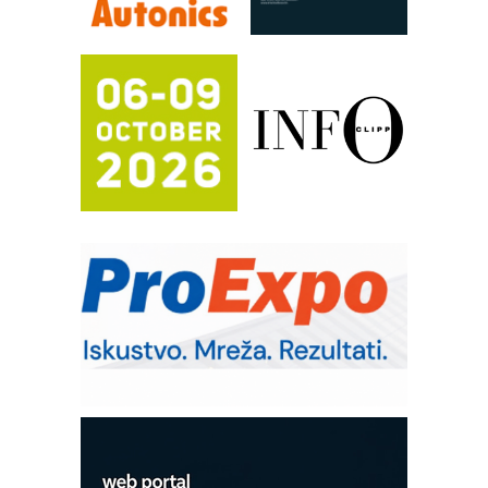
Automatizacija pakovanja · Display
(Shelf-Ready) omotnice
Proizvodnja iC7 Hybrid 1500 VDC
mrežnog pretvarača sa tečnim
hlađenjem
Potpuna efikasnost bez složenih
sistema
Trajna oznaka kao dugoročna korist
Bezbednost na prvom mestu!
IB BLUMENAUER - više od 40 godina
poverenja u industriji
RMQ-TITAN ADVANCED INDICATOR
– Pametna signalizacija za efikasnije
upravljanje mašinama
Sigurnije ispitivanje transformatora u
solarnim elektranama i vetroparkovima
COMBYPACK
EVOKS Maintenance Management