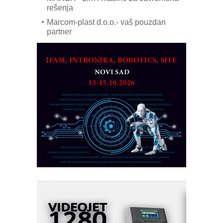
rešenja
Marcom-plast d.o.o.- vaš pouzdan
partner
CTO - Prilagodite svoju toplinsku
obradu!
Razvoj asortimanskog pravca MINI-
PLC AKYTEC
AUKOM: Svetski standard metrologije
dostupan u Srbiji
MOTOMAN – NEXT-Robotika vođena
veštačkom inteligencijom
I.SAFE MOBILE revolucioniše
industrijsku automatizaciju
pionirskimmobile operator PANEL-OM
Fleksibilno stezanje i brzo
podešavanje u proizvodnji prototipova
KIP KOP – napredna rešenja za
savremene industrijske i logističke
objekte