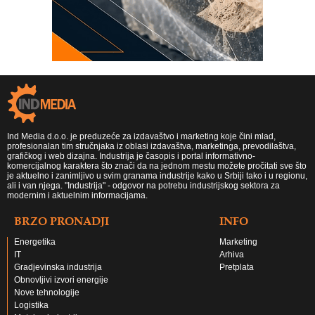
Ind Media d.o.o. je preduzeće za izdavaštvo i marketing koje čini mlad,
profesionalan tim stručnjaka iz oblasi izdavaštva, marketinga, prevodilaštva,
grafičkog i web dizajna. Industrija je časopis i portal informativno-
komercijalnog karaktera što znači da na jednom mestu možete pročitati sve što
je aktuelno i zanimljivo u svim granama industrije kako u Srbiji tako i u regionu,
ali i van njega. "Industrija" - odgovor na potrebu industrijskog sektora za
modernim i aktuelnim informacijama.
BRZO PRONADJI
INFO
Energetika
Marketing
IT
Arhiva
Gradjevinska industrija
Pretplata
Obnovljivi izvori energije
Nove tehnologije
Logistika