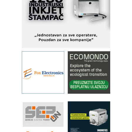
Alba d.o.o. – 35 godina preciznosti u
metrologiji i pametnim dozirnim
rešenjima
IBeRTIM - oprema za ispitivanje
kontrole kvaliteta
STAUFF – Komponente koje
povećavaju pouzdanost hidrauličkih
sistema
YAMADA pumpe – japanska
pouzdanost u transferu fluida
Filtration Group Industrial – Napredna
rešenja za filtraciju u hidrauličkim i
procesnim sistemima
Art Utopia Studio – vizuelne priče
industrije i biznisa
RILINEX kompanije Rittal
FANUC: Najbolje za vašu pametnu
automatizaciju
Efikasno upravljanje energijom