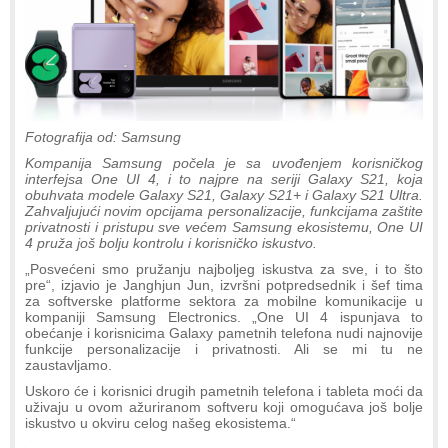
Fotografija od: Samsung
Kompanija Samsung počela je sa uvođenjem korisničkog
interfejsa One UI 4, i to najpre na seriji Galaxy S21, koja
obuhvata modele Galaxy S21, Galaxy S21+ i Galaxy S21 Ultra.
Zahvaljujući novim opcijama personalizacije, funkcijama zaštite
privatnosti i pristupu sve većem Samsung ekosistemu, One UI
4 pruža još bolju kontrolu i korisničko iskustvo.
„Posvećeni smo pružanju najboljeg iskustva za sve, i to što
pre“, izjavio je Janghjun Jun, izvršni potpredsednik i šef tima
za softverske platforme sektora za mobilne komunikacije u
kompaniji Samsung Electronics. „One UI 4 ispunjava to
obećanje i korisnicima Galaxy pametnih telefona nudi najnovije
funkcije personalizacije i privatnosti. Ali se mi tu ne
zaustavljamo.
Uskoro će i korisnici drugih pametnih telefona i tableta moći da
uživaju u ovom ažuriranom softveru koji omogućava još bolje
iskustvo u okviru celog našeg ekosistema.“