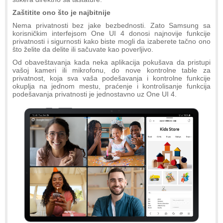
Zaštitite ono što je najbitnije
Nema privatnosti bez jake bezbednosti. Zato Samsung sa
korisničkim interfejsom One UI 4 donosi najnovije funkcije
privatnosti i sigurnosti kako biste mogli da izaberete tačno ono
što želite da delite ili sačuvate kao poverljivo.
Od obaveštavanja kada neka aplikacija pokušava da pristupi
vašoj kameri ili mikrofonu, do nove kontrolne table za
privatnost, koja sva vaša podešavanja i kontrolne funkcije
okuplja na jednom mestu, praćenje i kontrolisanje funkcija
podešavanja privatnosti je jednostavno uz One UI 4.