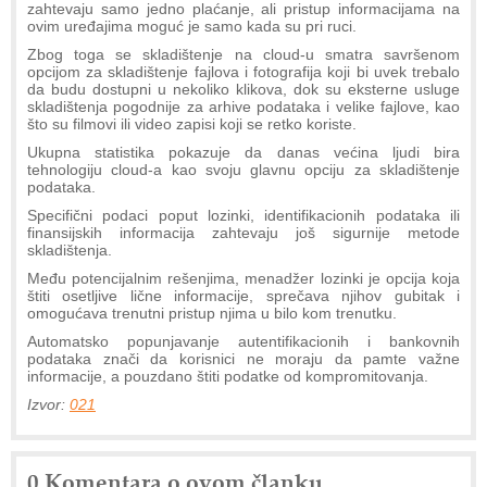
zahtevaju samo jedno plaćanje, ali pristup informacijama na
ovim uređajima moguć je samo kada su pri ruci.
Zbog toga se skladištenje na cloud-u smatra savršenom
opcijom za skladištenje fajlova i fotografija koji bi uvek trebalo
da budu dostupni u nekoliko klikova, dok su eksterne usluge
skladištenja pogodnije za arhive podataka i velike fajlove, kao
što su filmovi ili video zapisi koji se retko koriste.
Ukupna statistika pokazuje da danas većina ljudi bira
tehnologiju cloud-a kao svoju glavnu opciju za skladištenje
podataka.
Specifični podaci poput lozinki, identifikacionih podataka ili
finansijskih informacija zahtevaju još sigurnije metode
skladištenja.
Među potencijalnim rešenjima, menadžer lozinki je opcija koja
štiti osetljive lične informacije, sprečava njihov gubitak i
omogućava trenutni pristup njima u bilo kom trenutku.
Automatsko popunjavanje autentifikacionih i bankovnih
podataka znači da korisnici ne moraju da pamte važne
informacije, a pouzdano štiti podatke od kompromitovanja.
Izvor:
021
0 Komentara o ovom članku