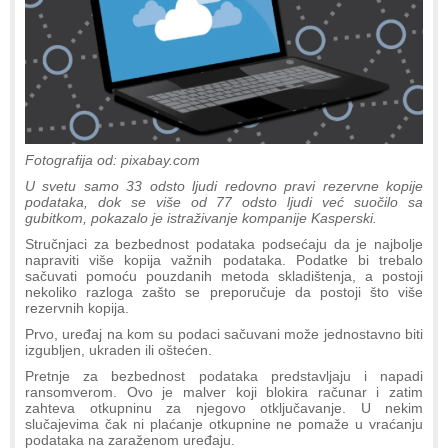
Fotografija od: pixabay.com
U svetu samo 33 odsto ljudi redovno pravi rezervne kopije
podataka, dok se više od 77 odsto ljudi već suočilo sa
gubitkom, pokazalo je istraživanje kompanije Kasperski.
Stručnjaci za bezbednost podataka podsećaju da je najbolje
napraviti više kopija važnih podataka. Podatke bi trebalo
sačuvati pomoću pouzdanih metoda skladištenja, a postoji
nekoliko razloga zašto se preporučuje da postoji što više
rezervnih kopija.
Prvo, uređaj na kom su podaci sačuvani može jednostavno biti
izgubljen, ukraden ili oštećen.
Pretnje za bezbednost podataka predstavljaju i napadi
ransomverom. Ovo je malver koji blokira računar i zatim
zahteva otkupninu za njegovo otključavanje. U nekim
slučajevima čak ni plaćanje otkupnine ne pomaže u vraćanju
podataka na zaraženom uređaju.