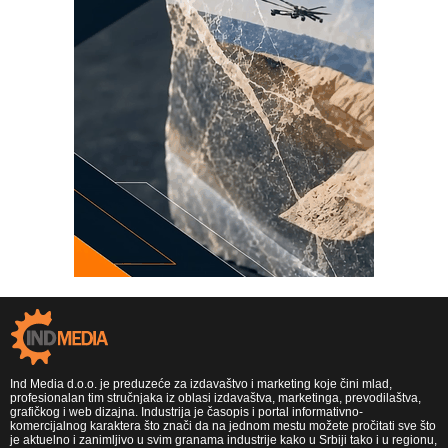
Ind Media d.o.o. je preduzeće za izdavaštvo i marketing koje čini mlad,
profesionalan tim stručnjaka iz oblasi izdavaštva, marketinga, prevodilaštva,
grafičkog i web dizajna. Industrija je časopis i portal informativno-
komercijalnog karaktera što znači da na jednom mestu možete pročitati sve što
je aktuelno i zanimljivo u svim granama industrije kako u Srbiji tako i u regionu,