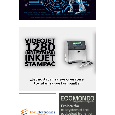
MOTOMAN – NEXT-Robotika vođena
veštačkom inteligencijom
I.SAFE MOBILE revolucioniše
industrijsku automatizaciju
pionirskimmobile operator PANEL-OM
Fleksibilno stezanje i brzo
podešavanje u proizvodnji prototipova
KIP KOP – napredna rešenja za
savremene industrijske i logističke
objekte
Alba d.o.o. – 35 godina preciznosti u
metrologiji i pametnim dozirnim
rešenjima
IBeRTIM - oprema za ispitivanje
kontrole kvaliteta
STAUFF – Komponente koje
povećavaju pouzdanost hidrauličkih
sistema
YAMADA pumpe – japanska