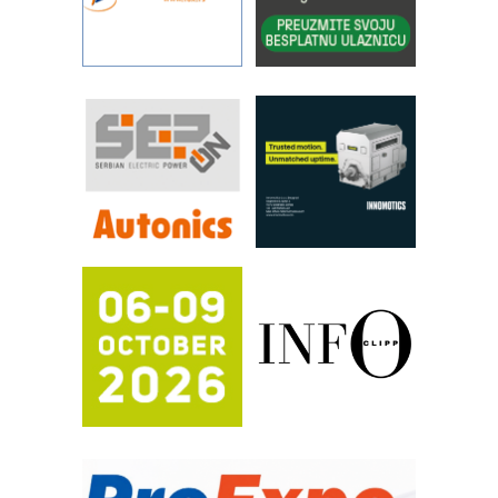
pouzdanost u transferu fluida
Filtration Group Industrial – Napredna
rešenja za filtraciju u hidrauličkim i
procesnim sistemima
RILINEX kompanije Rittal
FANUC: Najbolje za vašu pametnu
automatizaciju
Efikasno upravljanje energijom
Automatizacija pakovanja · Display
(Shelf-Ready) omotnice
Potpuna efikasnost bez složenih
sistema
Trajna oznaka kao dugoročna korist
Bezbednost na prvom mestu!
IB BLUMENAUER - više od 40 godina
poverenja u industriji
RMQ-TITAN ADVANCED INDICATOR
– Pametna signalizacija za efikasnije