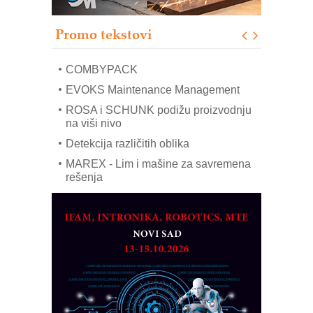
modernog i odgovornog građenja
Proizvodnja iC7 Hybrid 1500 VDC
Promo tekstovi
mrežnog pretvarača sa tečnim
hlađenjem
COMBYPACK
EVOKS Maintenance Management
ROSA i SCHUNK podižu proizvodnju
na viši nivo
Detekcija različitih oblika
MAREX - Lim i mašine za savremena
rešenja
Marcom-plast d.o.o.- vaš pouzdan
partner
CTO - Prilagodite svoju toplinsku
obradu!
Razvoj asortimanskog pravca MINI-
PLC AKYTEC
AUKOM: Svetski standard metrologije
dostupan u Srbiji