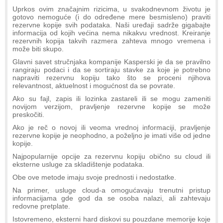
Uprkos ovim značajnim rizicima, u svakodnevnom životu je
gotovo nemoguće (i do određene mere besmisleno) praviti
rezervne kopije svih podataka. Naši uređaji sadrže gigabajte
informacija od kojih većina nema nikakvu vrednost. Kreiranje
rezervnih kopija takvih razmera zahteva mnogo vremena i
može biti skupo.
Glavni savet stručnjaka kompanije Kasperski je da se pravilno
rangiraju podaci i da se sortiraju stavke za koje je potrebno
napraviti rezervnu kopiju tako što se proceni njihova
relevantnost, aktuelnost i mogućnost da se povrate.
Ako su fajl, zapis ili lozinka zastareli ili se mogu zameniti
novijom verzijom, pravljenje rezervne kopije se može
preskočiti.
Ako je reč o novoj ili veoma vrednoj informaciji, pravljenje
rezervne kopije je neophodno, a poželjno je imati više od jedne
kopije.
Najpopularnije opcije za rezervnu kopiju obično su cloud ili
eksterne usluge za skladištenje podataka.
Obe ove metode imaju svoje prednosti i nedostatke.
Na primer, usluge cloud-a omogućavaju trenutni pristup
informacijama gde god da se osoba nalazi, ali zahtevaju
redovne pretplate.
Istovremeno, eksterni hard diskovi su pouzdane memorije koje