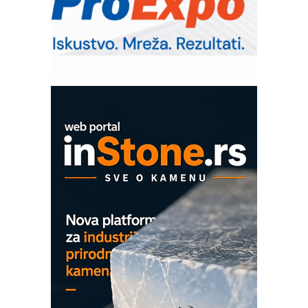
upravljanje mašinama
Sigurnije ispitivanje transformatora u
solarnim elektranama i vetroparkovima
Pranje točkova na gradilištu- standard
modernog i odgovornog građenja
Proizvodnja iC7 Hybrid 1500 VDC
mrežnog pretvarača sa tečnim
hlađenjem
COMBYPACK
EVOKS Maintenance Management
ROSA i SCHUNK podižu proizvodnju
na viši nivo
Detekcija različitih oblika