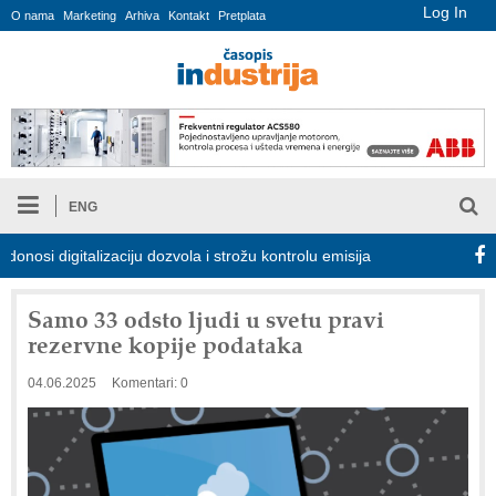
Log In
O nama
Marketing
Arhiva
Kontakt
Pretplata
ENG
 digitalizaciju dozvola i strožu kontrolu emisija
Proizvodnja iC7
Samo 33 odsto ljudi u svetu pravi
rezervne kopije podataka
04.06.2025
Komentari: 0