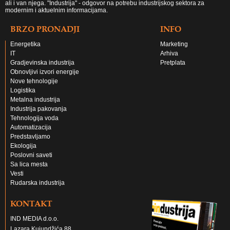
ali i van njega. "Industrija" - odgovor na potrebu industrijskog sektora za
modernim i aktuelnim informacijama.
BRZO PRONADJI
INFO
Energetika
Marketing
IT
Arhiva
Gradjevinska industrija
Pretplata
Obnovljivi izvori energije
Nove tehnologije
Logistika
Metalna industrija
Industrija pakovanja
Tehnologija voda
Automatizacija
Predstavljamo
Ekologija
Poslovni saveti
Sa lica mesta
Vesti
Rudarska industrija
KONTAKT
IND MEDIA d.o.o.
Lazara Kujundžića 88