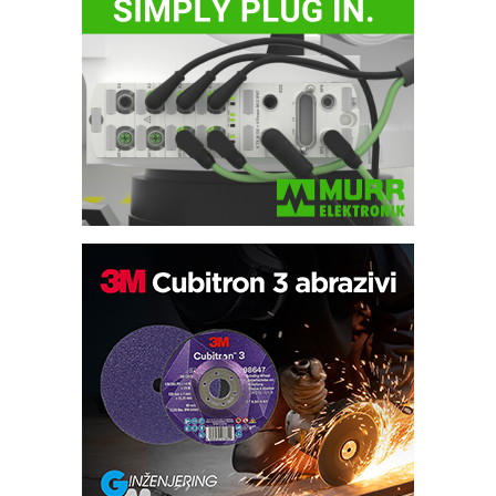
Bezbednost na prvom mestu!
IB BLUMENAUER - više od 40 godina
poverenja u industriji
RMQ-TITAN ADVANCED INDICATOR
– Pametna signalizacija za efikasnije
upravljanje mašinama
Sigurnije ispitivanje transformatora u
solarnim elektranama i vetroparkovima
Pranje točkova na gradilištu- standard