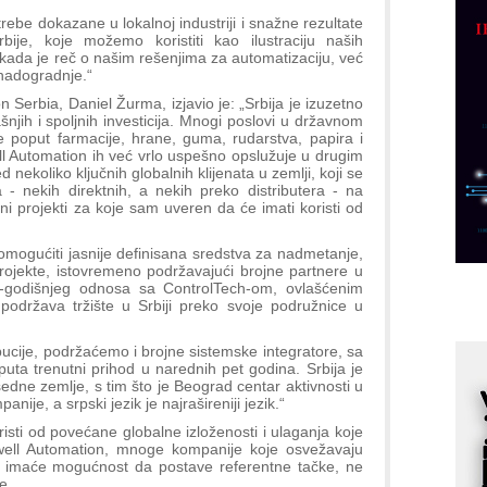
p
be dokazane u lokalnoj industriji i snažne rezultate
bije, koje možemo koristiti kao ilustraciju naših
C
kada je reč o našim rešenjima za automatizaciju, već
o
 nadogradnje.“
R
Serbia, Daniel Žurma, izjavio je: „Srbija je izuzetno
šnjih i spoljnih investicija. Mnogi poslovi u državnom
je poput farmacije, hrane, guma, rudarstva, papira i
A
ll Automation ih već vrlo uspešno opslužuje u drugim
d
 nekoliko ključnih globalnih klijenata u zemlji, koji se
- nekih direktnih, a nekih preko distributera - na
M
lni projekti za koje sam uveren da će imati koristi od
v
I
omogućiti jasnije definisana sredstva za nadmetanje,
projekte, istovremeno podržavajući brojne partnere u
i
30-godišnjeg odnosa sa ControlTech-om, ovlašćenim
p
 podržava tržište u Srbiji preko svoje podružnice u
F
p
ibucije, podržaćemo i brojne sistemske integratore, sa
puta trenutni prihod u narednih pet godina. Srbija je
K
dne zemlje, s tim što je Beograd centar aktivnosti u
s
je, a srpski jezik je najrašireniji jezik.“
o
risti od povećane globalne izloženosti i ulaganja koje
ell Automation, mnoge kompanije koje osvežavaju
A
tka imaće mogućnost da postave referentne tačke, ne
m
e.