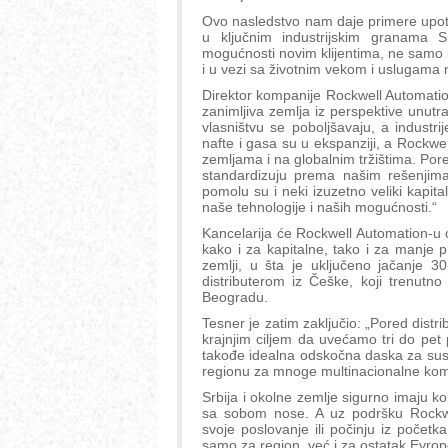
Ovo nasledstvo nam daje primere upotre
u ključnim industrijskim granama Sr
mogućnosti novim klijentima, ne samo 
i u vezi sa životnim vekom i uslugama
Direktor kompanije Rockwell Automation 
zanimljiva zemlja iz perspektive unutra
vlasništvu se poboljšavaju, a industri
nafte i gasa su u ekspanziji, a Rockwe
zemljama i na globalnim tržištima. Pored
standardizuju prema našim rešenjima 
pomolu su i neki izuzetno veliki kapita
naše tehnologije i naših mogućnosti.“
Kancelarija će Rockwell Automation-u 
kako i za kapitalne, tako i za manje 
zemlji, u šta je uključeno jačanje 
distributerom iz Češke, koji trenutno
Beogradu.
Tesner je zatim zaključio: „Pored distr
krajnjim ciljem da uvećamo tri do pet 
takođe idealna odskočna daska za suse
regionu za mnoge multinacionalne kompani
Srbija i okolne zemlje sigurno imaju ko
sa sobom nose. A uz podršku Rockw
svoje poslovanje ili počinju iz poče
samo za region, već i za ostatak Evrop