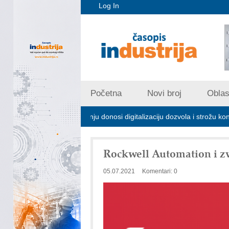
Log In
Početna
Novi broj
Oblast
jskom zagađivanju donosi digitalizaciju dozvola i strožu kontrolu emisij
Rockwell Automation i zv
05.07.2021
Komentari: 0