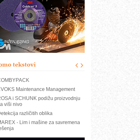
RMQ-TITAN ADVANCED INDICATOR
 Pametna signalizacija za efikasnije
pravljanje mašinama
igurnije ispitivanje transformatora u
olarnim elektranama i vetroparkovima
ranje točkova na gradilištu- standard
odernog i odgovornog građenja
roizvodnja iC7 Hybrid 1500 VDC
omo tekstovi
režnog pretvarača sa tečnim
lađenjem
COMBYPACK
VOKS Maintenance Management
OSA i SCHUNK podižu proizvodnju
a viši nivo
etekcija različitih oblika
AREX - Lim i mašine za savremena
ešenja
arcom-plast d.o.o.- vaš pouzdan