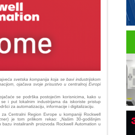
jveća svetska kompanija koja se bavi industrijskom
macijom, ojačava svoje prisustvo u centralnoj Evropi
ačaće se podrška postojećim korisnicima, kako u
 se i put lokalnim industrijama da iskoriste pristup
dršci za automatizaciju, informacije i digitalizaciju.
, za Centralni Region Evrope u kompaniji Rockwell
zner) je tom prilikom rekao: „Našim 30-godišnjim
B
ku bazu instaliranih proizvoda Rockwell Automation u
I
p