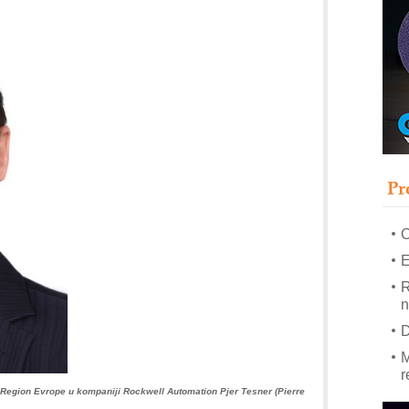
–
u
S
s
P
m
P
Pr
m
h
E
R
n
D
M
r
i Region Evrope u kompaniji Rockwell Automation Pjer Tesner (Pierre
M