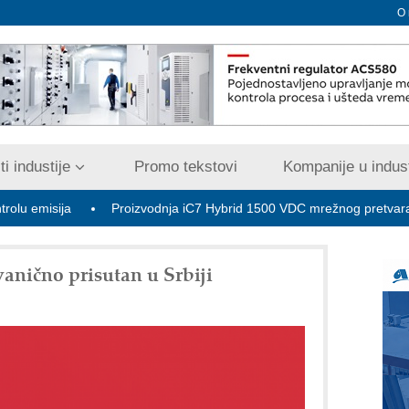
O
i industije
Promo tekstovi
Kompanije u indust
a
Proizvodnja iC7 Hybrid 1500 VDC mrežnog pretvarača sa tečn
anično prisutan u Srbiji