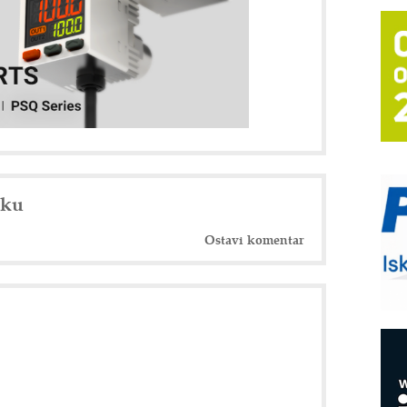
T
B
I
p
–
u
S
s
nku
P
m
Ostavi komentar
P
m
h
E
R
n