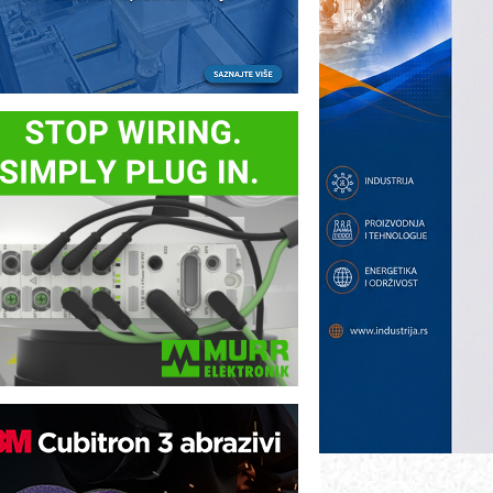
ezbednost na prvom mestu!
B BLUMENAUER - više od 40 godina
overenja u industriji