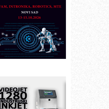
artner
TO - Prilagodite svoju toplinsku
bradu!
azvoj asortimanskog pravca MINI-
PLC AKYTEC
UKOM: Svetski standard metrologije
ostupan u Srbiji
OTOMAN – NEXT-Robotika vođena
eštačkom inteligencijom
.SAFE MOBILE revolucioniše
ndustrijsku automatizaciju
ionirskimmobile operator PANEL-OM
leksibilno stezanje i brzo
odešavanje u proizvodnji prototipova
IP KOP – napredna rešenja za
avremene industrijske i logističke
bjekte
lba d.o.o. – 35 godina preciznosti u
etrologiji i pametnim dozirnim