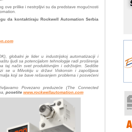
r
g ove prilike i nestrpljivi su da predstave mogućnosti
I
tomation.
k
ogu da kontaktiraju Rockwell Automation Serbia
S
p
s
on.com
Y
p
, globalni je lider u industrijskoj automatizaciji i
F
aštu ljudi sa potencijalom tehnologije radi proširenja
r
 taj način svet produktivnijim i održivijim. Sedište
p
i se u Milvokiju u državi Viskonsin i zapošljava
zemalja koji se bave rešavanjem problema i posvećeni
R
F
vljavamo Povezano preduzeće (The Connected
a
ma,
posetite
www.rockwellautomation.com
E
A
(
P
s