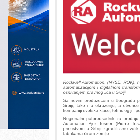
Rockwell Automation, (NYSE: ROK), na
automatizacijom i digitalnom transfor
osnivanjem pravnog lica u Srbiji.
Sa novim preduzećem u Beogradu poj
Srbiji, tako i u okruženju, a otvoriće
kompaniji svetske klase, tehnologiji i po
Regionalni potpredsednik za prodaju
Automation Pjer Tesner (Pierre Tes
prisustvom u Srbiji izgradili smo veli
fabrikama širom zemlje.