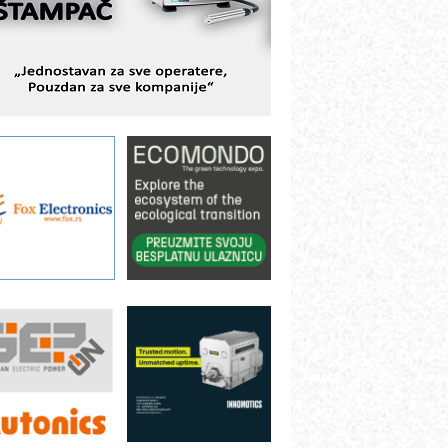
ešenjima
BeRTIM - oprema za ispitivanje
ontrole kvaliteta
TAUFF – Komponente koje
ovećavaju pouzdanost hidrauličkih
istema
AMADA pumpe – japanska
ouzdanost u transferu fluida
iltration Group Industrial – Napredna
ešenja za filtraciju u hidrauličkim i
rocesnim sistemima
ILINEX kompanije Rittal
ANUC: Najbolje za vašu pametnu
utomatizaciju
fikasno upravljanje energijom
utomatizacija pakovanja · Display
Shelf-Ready) omotnice
otpuna efikasnost bez složenih
istema