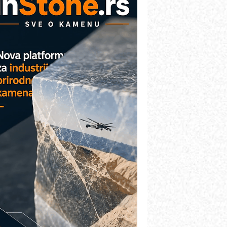
etekcija različitih oblika