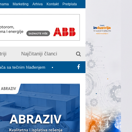
 nama
Marketing
Arhiva
Kontakt
Pretplata
riji
Najčitaniji članci
im hlađenjem
Minimalac 2027: Sindikati traže veće povećanje