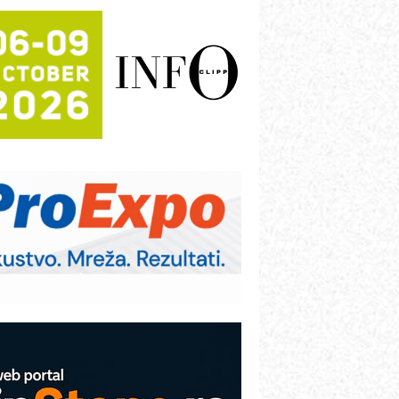
rajna oznaka kao dugoročna korist
ezbednost na prvom mestu!
B BLUMENAUER - više od 40 godina
overenja u industriji
RMQ-TITAN ADVANCED INDICATOR
 Pametna signalizacija za efikasnije
pravljanje mašinama
igurnije ispitivanje transformatora u
olarnim elektranama i vetroparkovima
ranje točkova na gradilištu- standard
odernog i odgovornog građenja
roizvodnja iC7 Hybrid 1500 VDC
režnog pretvarača sa tečnim
lađenjem
COMBYPACK
VOKS Maintenance Management
OSA i SCHUNK podižu proizvodnju
a viši nivo