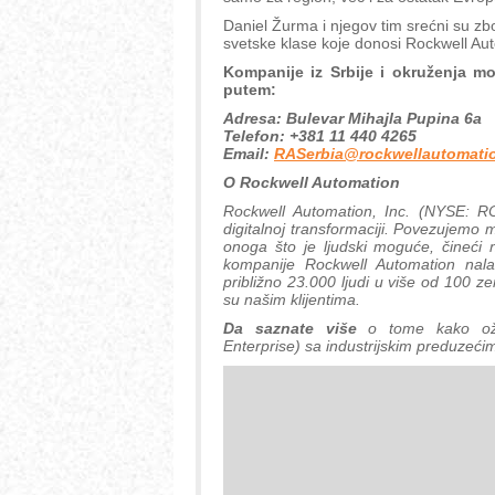
Daniel Žurma i njegov tim srećni su zbo
svetske klase koje donosi Rockwell Au
Kompanije iz Srbije i okruženja m
putem:
Adresa: Bulevar Mihajla Pupina 6a
Telefon: +381 11 440 4265
Email:
RASerbia@rockwellautomati
O Rockwell Automation
Rockwell Automation, Inc. (NYSE: ROK)
digitalnoj transformaciji. Povezujemo m
onoga što je ljudski moguće, čineći na
kompanije Rockwell Automation nalaz
približno 23.000 ljudi u više od 100 
su našim klijentima.
Da saznate više
o tome kako oži
Enterprise) sa industrijskim preduzeći