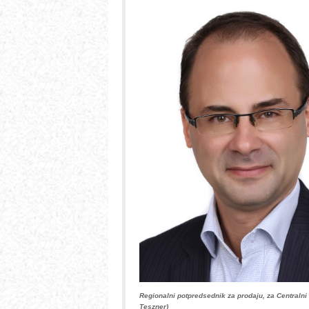
Regionalni potpredsednik za prodaju, za Centraln
Teszner)