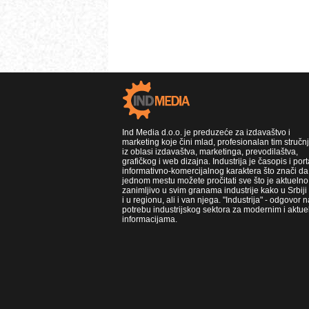
Ind Media d.o.o. je preduzeće za izdavaštvo i
marketing koje čini mlad, profesionalan tim stručn
iz oblasi izdavaštva, marketinga, prevodilaštva,
grafičkog i web dizajna. Industrija je časopis i port
informativno-komercijalnog karaktera što znači da
jednom mestu možete pročitati sve što je aktuelno 
zanimljivo u svim granama industrije kako u Srbiji
i u regionu, ali i van njega. "Industrija" - odgovor n
potrebu industrijskog sektora za modernim i aktue
informacijama.