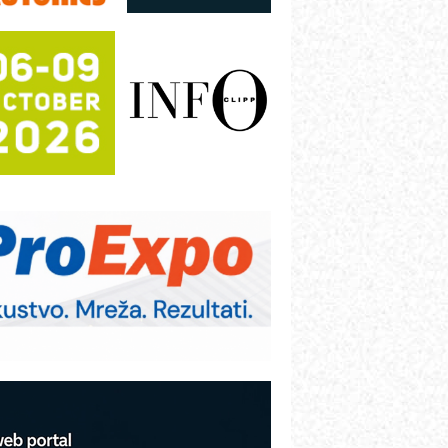
režnog pretvarača sa tečnim
lađenjem
otpuna efikasnost bez složenih
istema
rajna oznaka kao dugoročna korist
ezbednost na prvom mestu!
B BLUMENAUER - više od 40 godina
overenja u industriji
RMQ-TITAN ADVANCED INDICATOR
 Pametna signalizacija za efikasnije
pravljanje mašinama
igurnije ispitivanje transformatora u
olarnim elektranama i vetroparkovima
COMBYPACK
VOKS Maintenance Management
OSA i SCHUNK podižu proizvodnju
a viši nivo
etekcija različitih oblika