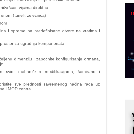
C
ičvršćen vijcima direktno
o
enom (tuneli, železnica)
R
anom
na i opreme na predefinisane otvore na vratima i
A
d
i prostor za ugradnju komponenata
M
v
 željenu dimenziju i započnite konfigurisanje ormana,
I
je.
i
m svim mehaničkim modifikacijama, šemirane i
p
F
ristite sve prednosti savremenog načina rada uz
p
ana i MOD centra.
K
s
o
A
m
r