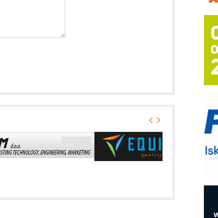
m
h
P
s
T
B
I
p
–
u
S
s
E
R
n
D