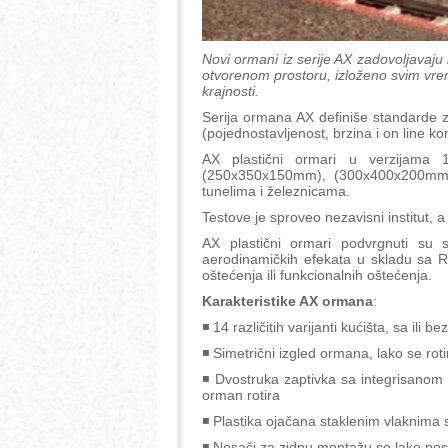
Novi ormani iz serije AX zadovoljavaju 
otvorenom prostoru, izloženo svim vrem
krajnosti.
Serija ormana AX definiše standarde za
(pojednostavljenost, brzina i on line kon
AX plastični ormari u verzijama 
(250x350x150mm), (300x400x200mm
tunelima i železnicama.
Testove je sproveo nezavisni institut, a 
AX plastični ormari podvrgnuti su si
aerodinamičkih efekata u skladu sa Ril
oštećenja ili funkcionalnih oštećenja.
Karakteristike AX ormana
:
◾ 14 različitih varijanti kućišta, sa ili 
◾ Simetrični izgled ormana, lako se rot
◾ Dvostruka zaptivka sa integrisanom z
orman rotira
◾ Plastika ojačana staklenim vlaknima
◾ Nosači za zidnu montažu se lako post