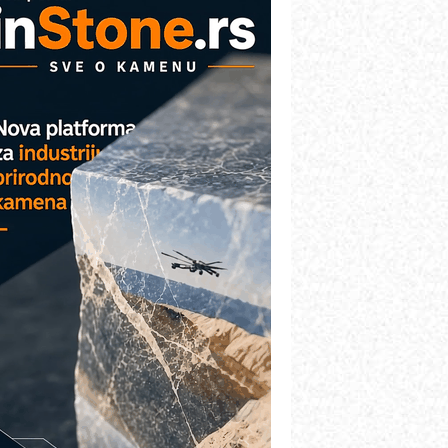
AREX - Lim i mašine za savremena
ešenja