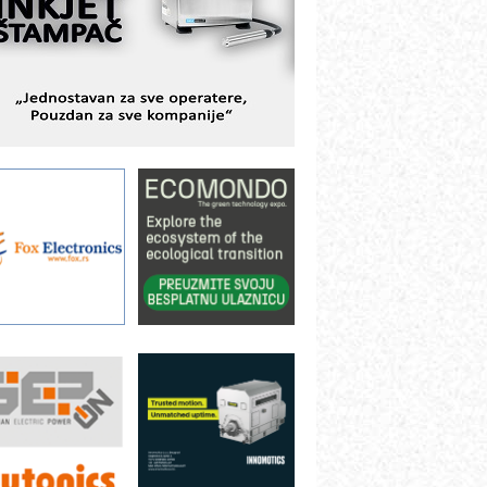
BeRTIM - oprema za ispitivanje
ontrole kvaliteta
TAUFF – Komponente koje
ovećavaju pouzdanost hidrauličkih
istema
AMADA pumpe – japanska
ouzdanost u transferu fluida
iltration Group Industrial – Napredna
ešenja za filtraciju u hidrauličkim i
rocesnim sistemima
rt Utopia Studio – vizuelne priče
ndustrije i biznisa
ILINEX kompanije Rittal
ANUC: Najbolje za vašu pametnu
utomatizaciju
fikasno upravljanje energijom
utomatizacija pakovanja · Display
Shelf-Ready) omotnice
roizvodnja iC7 Hybrid 1500 VDC