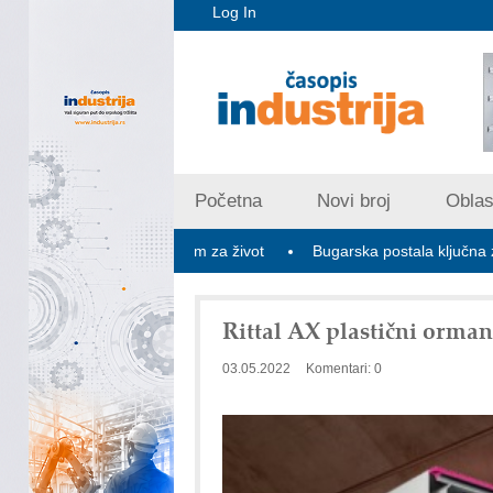
Log In
Početna
Novi broj
Oblast
najboljom zemljom za život
Bugarska postala ključna za stabiliza
Rittal AX plastični orman
03.05.2022
Komentari: 0