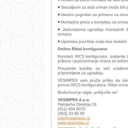
◾ Stezaljkom za stub orman može biti pr
◾ Idealno pogodan za primenu na otvor
◾ Montažna ploča u kompletu sa orm
◾ Jednostavna ugradnja montažnih ši
ormanu
◾ Upotreba površine vrata kao dodatn
Online Rittal konfigurator
Koristeći RICS konfigurator, izaberite
pribora i pozicioniranje izreza za sečen
Preuzmite kućišta sa već urađeni
pripremljene za ugradnju.
VESIMPEX vam pruža priliku da isko
pomoć RICS konfiguratora, Rittal orm
Budućnost je stigla, priključite se!
VESIMPEX d.o.o.
Patrijarha Dimitrija 24
(011) 404 9070
(063) 33 90 90
info@vesimpex.rs
www.vesimpex.rs