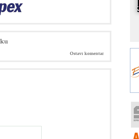
I
k
S
p
s
Y
nku
p
F
Ostavi komentar
r
p
A
i
R
F
a
E
A
(
P