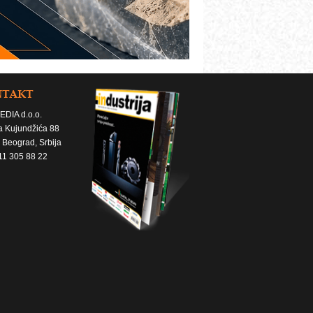
NTAKT
EDIA d.o.o.
a Kujundžića 88
 Beograd, Srbija
11 305 88 22