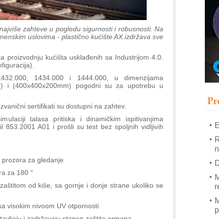
T
B
najviše zahteve u pogledu sigurnosti i robusnosti. Na
I
enskim uslovima - plastično kućište AX izdržava sve
p
 proizvodnju kućišta usklađenih sa Industrijom 4.0.
–
figuracija).
u
1432.000, 1434.000 i 1444.000, u dimenzijama
) i (400x400x200mm) pogodni su za upotrebu u
S
s
Pr
zvanični sertifikati su dostupni na zahtev.
mulaciji talasa pritiska i dinamičkim ispitivanjima
E
 853.2001 A01 i prošli su test bez spoljnih vidljivih
R
n
bez prozora za gledanje
D
ira za 180 °
M
aštitom od kiše, sa gornje i donje strane ukoliko se
r
M
 sa visokim nivoom UV otpornosti
p
avljaju i zadržavaju stepen zaštite ormana