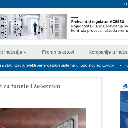
O
i industije
Promo tekstovi
Kompanije u indust
ciju elektroenergetskih sistema u jugoistočnoj Evropi
COMBYPA
i za tunele i železnicu