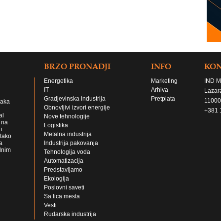
BRZO PRONADJI
INFO
KO
Energetika
Marketing
IND M
IT
Arhiva
Lazar
Gradjevinska industrija
Pretplata
11000
jaka
Obnovljivi izvori energije
+381 
al
Nove tehnologije
 na
Logistika
i
Metalna industrija
 tako
a
Industrija pakovanja
lnim
Tehnologija voda
Automatizacija
Predstavljamo
Ekologija
Poslovni saveti
Sa lica mesta
Vesti
Rudarska industrija