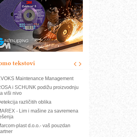
rajna oznaka kao dugoročna korist
ezbednost na prvom mestu!
B BLUMENAUER - više od 40 godina
overenja u industriji
RMQ-TITAN ADVANCED INDICATOR
 Pametna signalizacija za efikasnije
pravljanje mašinama
igurnije ispitivanje transformatora u
olarnim elektranama i vetroparkovima
omo tekstovi
COMBYPACK
VOKS Maintenance Management
OSA i SCHUNK podižu proizvodnju
a viši nivo
etekcija različitih oblika
AREX - Lim i mašine za savremena
ešenja
arcom-plast d.o.o.- vaš pouzdan
artner