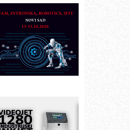
TO - Prilagodite svoju toplinsku
bradu!
azvoj asortimanskog pravca MINI-
PLC AKYTEC
UKOM: Svetski standard metrologije
ostupan u Srbiji
OTOMAN – NEXT-Robotika vođena
eštačkom inteligencijom
.SAFE MOBILE revolucioniše
ndustrijsku automatizaciju
ionirskimmobile operator PANEL-OM
leksibilno stezanje i brzo
odešavanje u proizvodnji prototipova
IP KOP – napredna rešenja za
avremene industrijske i logističke
bjekte
lba d.o.o. – 35 godina preciznosti u
etrologiji i pametnim dozirnim
ešenjima