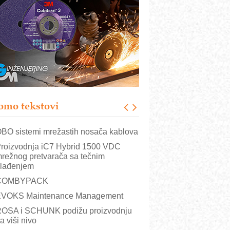
istema
rajna oznaka kao dugoročna korist
ezbednost na prvom mestu!
B BLUMENAUER - više od 40 godina
overenja u industriji
RMQ-TITAN ADVANCED INDICATOR
 Pametna signalizacija za efikasnije
pravljanje mašinama
omo tekstovi
itutoyo Crysta-Apex V PLUS: Nova
ra CNC merenja
BO sistemi mrežastih nosača kablova
roizvodnja iC7 Hybrid 1500 VDC
režnog pretvarača sa tečnim
lađenjem
COMBYPACK
VOKS Maintenance Management
OSA i SCHUNK podižu proizvodnju
a viši nivo