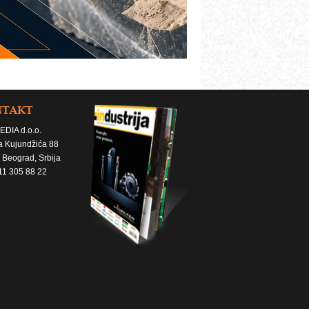
NTAKT
EDIA d.o.o.
a Kujundžića 88
 Beograd, Srbija
11 305 88 22