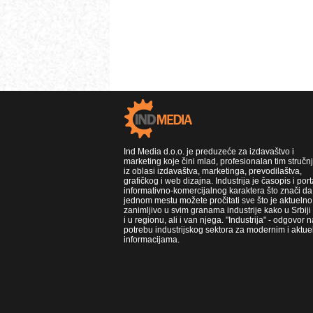
Ind Media d.o.o. je preduzeće za izdavaštvo i
marketing koje čini mlad, profesionalan tim stručn
iz oblasi izdavaštva, marketinga, prevodilaštva,
grafičkog i web dizajna. Industrija je časopis i port
informativno-komercijalnog karaktera što znači da
jednom mestu možete pročitati sve što je aktuelno 
zanimljivo u svim granama industrije kako u Srbiji
i u regionu, ali i van njega. "Industrija" - odgovor n
potrebu industrijskog sektora za modernim i aktue
informacijama.