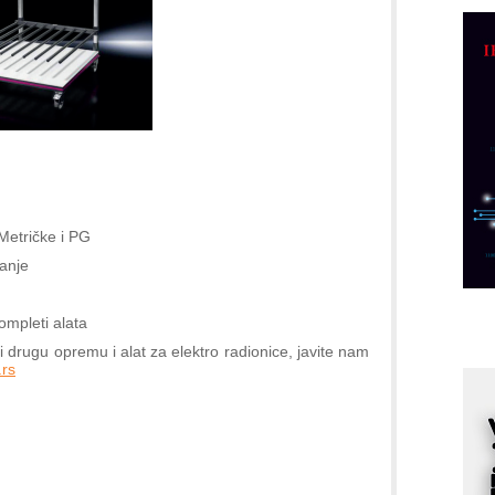
D
M
r
M
p
C
o
R
 Metričke i PG
A
vanje
d
M
kompleti alata
v
 drugu opremu i alat za elektro radionice, javite nam
I
rs
i
p
F
p
K