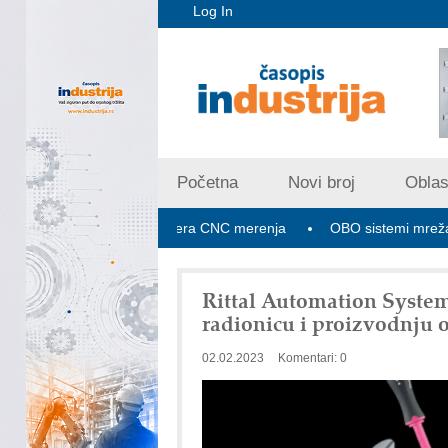
Log In
Početna
Novi broj
Oblast
ex V PLUS: Nova era CNC merenja
OBO sistemi mrežastih nosač
Rittal Automation System
radionicu i proizvodnju
02.02.2023
Komentari: 0