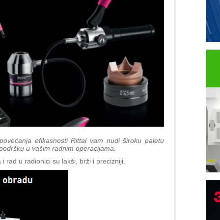
povećanja efikasnosti Rittal vam nudi široku paletu
u podršku u vašim radnim operacijama.
ad u radionici su lakši, brži i precizniji.
P