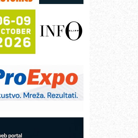
utomatizacija pakovanja · Display
Shelf-Ready) omotnice
otpuna efikasnost bez složenih
istema
rajna oznaka kao dugoročna korist
ezbednost na prvom mestu!
B BLUMENAUER - više od 40 godina
overenja u industriji
RMQ-TITAN ADVANCED INDICATOR
 Pametna signalizacija za efikasnije
pravljanje mašinama
itutoyo Crysta-Apex V PLUS: Nova
ra CNC merenja
BO sistemi mrežastih nosača kablova
roizvodnja iC7 Hybrid 1500 VDC
režnog pretvarača sa tečnim
lađenjem
COMBYPACK