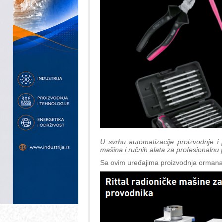
U svrhu automatizacije proizvodnje i 
mašina i ručnih alata za profesionaln
Sa ovim uređajima proizvodnja ormana i r