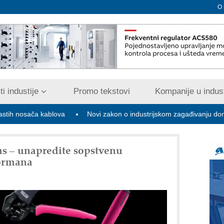
O
i industije
Promo tekstovi
Kompanije u indust
a kablova
Novi zakon o industrijskom zagađivanju donosi digitaliz
s – unapredite sopstvenu
 ormana