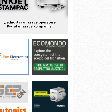
avremene industrijske i logističke
bjekte
lba d.o.o. – 35 godina preciznosti u
etrologiji i pametnim dozirnim
ešenjima
BeRTIM - oprema za ispitivanje
ontrole kvaliteta
TAUFF – Komponente koje
ovećavaju pouzdanost hidrauličkih
istema
AMADA pumpe – japanska
ouzdanost u transferu fluida
iltration Group Industrial – Napredna
ešenja za filtraciju u hidrauličkim i
rocesnim sistemima
ILINEX kompanije Rittal
ANUC: Najbolje za vašu pametnu
utomatizaciju
fikasno upravljanje energijom