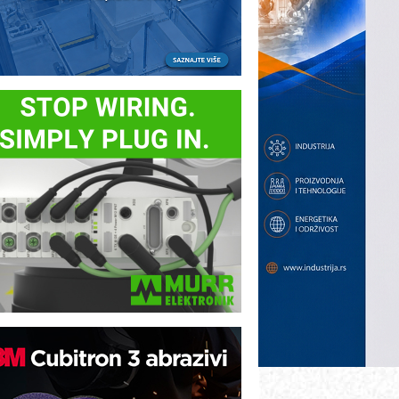
otpuna efikasnost bez složenih