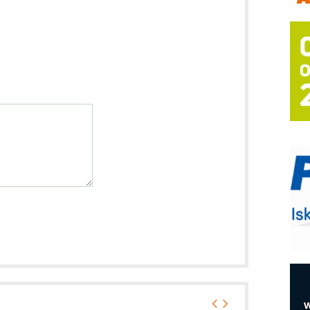
A
(
P
s
T
B
I
p
–
u
M
e
O
P
m
h