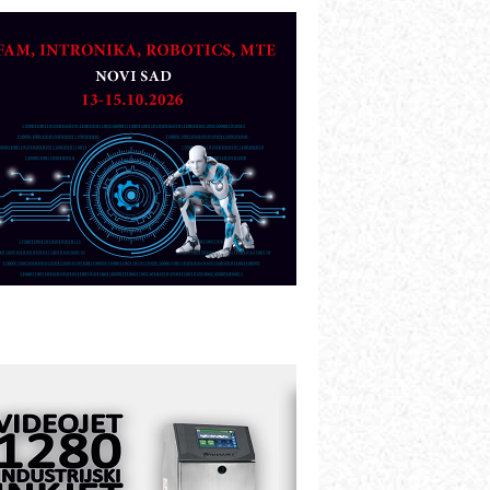
etekcija različitih oblika
AREX - Lim i mašine za savremena
ešenja
arcom-plast d.o.o.- vaš pouzdan
artner
TO - Prilagodite svoju toplinsku
bradu!
azvoj asortimanskog pravca MINI-
PLC AKYTEC
UKOM: Svetski standard metrologije
ostupan u Srbiji
OTOMAN – NEXT-Robotika vođena
eštačkom inteligencijom
.SAFE MOBILE revolucioniše
ndustrijsku automatizaciju
ionirskimmobile operator PANEL-OM
leksibilno stezanje i brzo
odešavanje u proizvodnji prototipova
IP KOP – napredna rešenja za