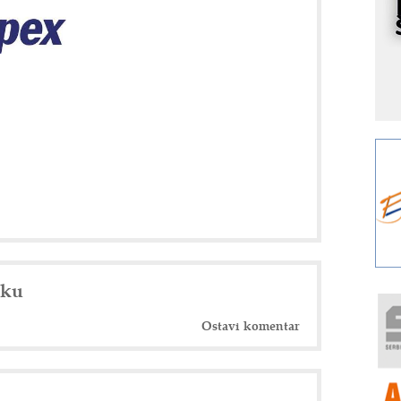
s
o
A
m
r
I
k
S
p
s
Y
p
F
r
nku
p
R
Ostavi komentar
F
a
E