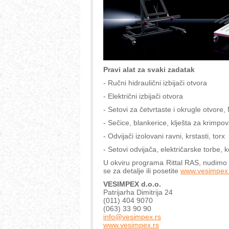
Pravi alat za svaki zadatak
- Ručni hidraulični izbijači otvora
- Električni izbijači otvora
- Setovi za četvrtaste i okrugle otvore,
- Sečice, blankerice, klješta za krimpo
- Odvijači izolovani ravni, krstasti, torx
- Setovi odvijača, električarske torbe, 
U okviru programa Rittal RAS, nudimo i
se za detalje ili posetite
www.vesimpex.
VESIMPEX d.o.o.
Patrijarha Dimitrija 24
(011) 404 9070
(063) 33 90 90
info@vesimpex.rs
www.vesimpex.rs