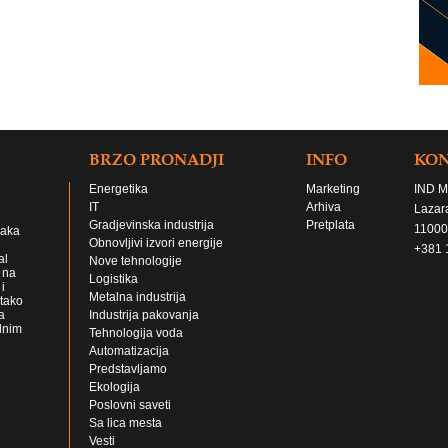
BRZO PRONADJI
INFO
KO
Energetika
Marketing
IND M
IT
Arhiva
Lazar
Gradjevinska industrija
Pretplata
11000
jaka
Obnovljivi izvori energije
+381 
al
Nove tehnologije
 na
Logistika
i
Metalna industrija
 tako
a
Industrija pakovanja
lnim
Tehnologija voda
Automatizacija
Predstavljamo
Ekologija
Poslovni saveti
Sa lica mesta
Vesti