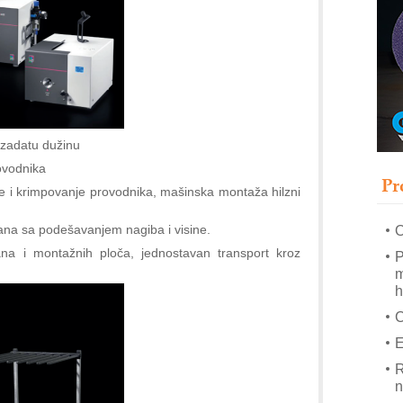
s
T
B
I
p
–
 zadatu dužinu
u
ovodnika
Pr
M
e i krimpovanje provodnika, mašinska montaža hilzni
e
ana sa podešavanjem nagiba i visine.
O
ana i montažnih ploča, jednostavan transport kroz
P
m
h
E
R
n