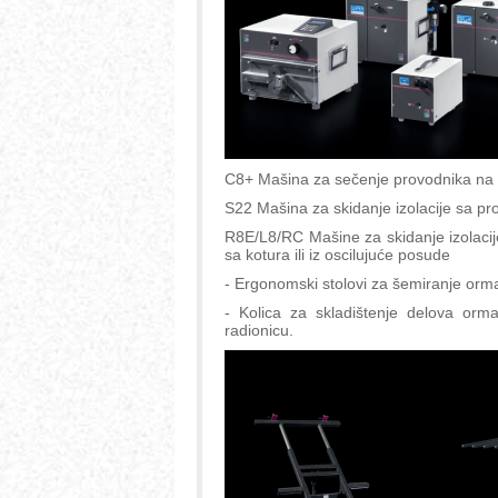
C8+ Mašina za sečenje provodnika na
S22 Mašina za skidanje izolacije sa pr
R8E/L8/RC Mašine za skidanje izolacij
sa kotura ili iz oscilujuće posude
- Ergonomski stolovi za šemiranje orm
- Kolica za skladištenje delova orm
radionicu.