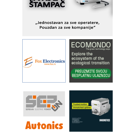
pionirskimmobile operator PANEL-OM
Fleksibilno stezanje i brzo
podešavanje u proizvodnji prototipova
KIP KOP – napredna rešenja za
savremene industrijske i logističke
objekte
Alba d.o.o. – 35 godina preciznosti u
metrologiji i pametnim dozirnim
rešenjima
IBeRTIM - oprema za ispitivanje
kontrole kvaliteta
STAUFF – Komponente koje
povećavaju pouzdanost hidrauličkih
sistema
YAMADA pumpe – japanska
pouzdanost u transferu fluida
Filtration Group Industrial – Napredna
rešenja za filtraciju u hidrauličkim i
procesnim sistemima
RILINEX kompanije Rittal