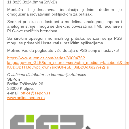
11.8x29.3x24.8mm(ŠxVxD)
Montaža I jednostavna instalacija jednim dodirom je
omogućena inovativnim priključkom za pritisak.
Senzori pritiska su dostupni u modelima analognog napona i
analogne struje i mogu se direktno povezati na HMI, računare i
PLC-ove različitih brendova.
Sa širokim opsegom nominalnog pritiska, senzori serije PSS
mogu se primeniti i instalirati u različitim aplikacijama.
Molimo Vas da pogledate više detalja o PSS seriji u nastavku!
https://www.autonics.com/series/3000476?
language=en_GLB&utm_source=sns&utm_medium=facebook&utm_
KUzjOBTH3qDvpt_own7sikhGkeSL_0sBBUdXq2We2jTs
Ovlašćeni distributer za kompaniju Autonics
SEPon
Boška Toškovića 26
36000 Kraljevo
e-mail:
office@sepon.rs
www.online.sepon.rs