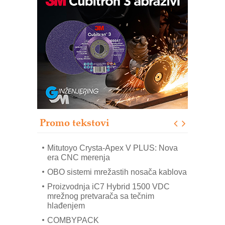
Automatizacija pakovanja · Display
(Shelf-Ready) omotnice
Potpuna efikasnost bez složenih
sistema
Trajna oznaka kao dugoročna korist
Bezbednost na prvom mestu!
IB BLUMENAUER - više od 40 godina
poverenja u industriji
Promo tekstovi
Art Utopia Studio – vizuelne priče
industrije i biznisa
Mitutoyo Crysta-Apex V PLUS: Nova
era CNC merenja
OBO sistemi mrežastih nosača kablova
Proizvodnja iC7 Hybrid 1500 VDC
mrežnog pretvarača sa tečnim
hlađenjem
COMBYPACK