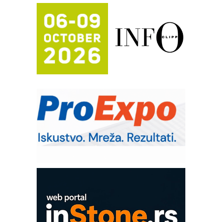
FANUC: Najbolje za vašu pametnu
automatizaciju
Efikasno upravljanje energijom
Automatizacija pakovanja · Display
(Shelf-Ready) omotnice
Potpuna efikasnost bez složenih
sistema
Trajna oznaka kao dugoročna korist
Bezbednost na prvom mestu!
IB BLUMENAUER - više od 40 godina
poverenja u industriji
Art Utopia Studio – vizuelne priče
industrije i biznisa
Mitutoyo Crysta-Apex V PLUS: Nova
era CNC merenja
OBO sistemi mrežastih nosača kablova
Proizvodnja iC7 Hybrid 1500 VDC