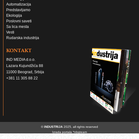
Automatizacija
Predstavljamo
Ekologija
Poslovni saveti
Sa lica mesta
Vesti
Rudarska industrija
KONTAKT
IND MEDIA d.o.o.
Lazara Kujundžića 88
11000 Beograd, Srbija
+381 11 305 88 22
©
INDUSTRIJA
2025, all rights reserved
Izrada portala
*nbgteam