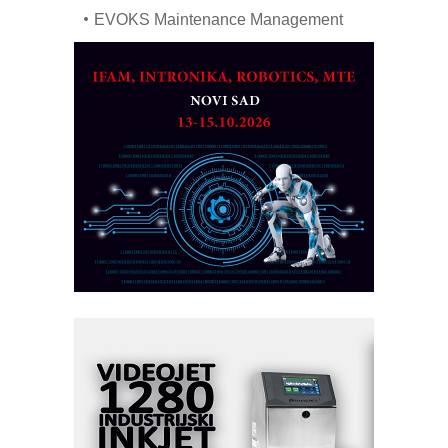
EVOKS Maintenance Management
ROSA i SCHUNK podižu proizvodnju
na viši nivo
Detekcija različitih oblika
MAREX - Lim i mašine za savremena
rešenja
Marcom-plast d.o.o.- vaš pouzdan
partner
CTO - Prilagodite svoju toplinsku
obradu!
Razvoj asortimanskog pravca MINI-
PLC AKYTEC
AUKOM: Svetski standard metrologije
dostupan u Srbiji
MOTOMAN – NEXT-Robotika vođena
veštačkom inteligencijom
I.SAFE MOBILE revolucioniše
industrijsku automatizaciju