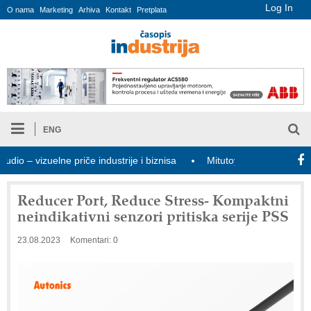
Log In
O nama
Marketing
Arhiva
Kontakt
Pretplata
ENG
izuelne priče industrije i biznisa
Mitutoyo Crysta-Apex V PLUS: 
Reducer Port, Reduce Stress- Kompaktni
neindikativni senzori pritiska serije PSS
23.08.2023
Komentari: 0