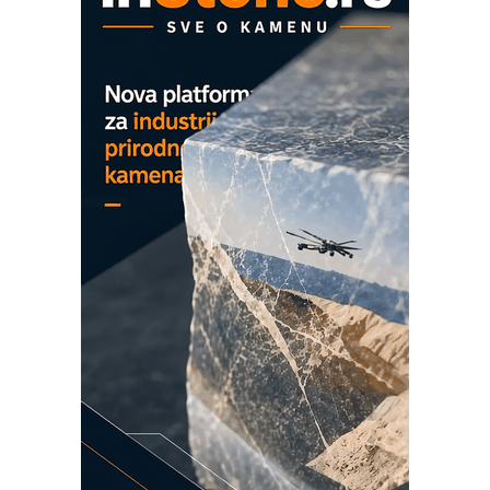
mrežnog pretvarača sa tečnim
hlađenjem
COMBYPACK