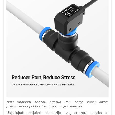
Novi analogni senzori pritiska PSS serije imaju dizajn
pravougaonog oblika I kompaktnih je dimenzija.
Uključujući priključak, dimenzije ovog senzora pritiska su