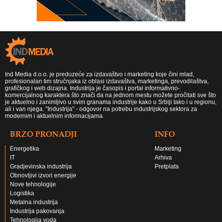
Ind Media d.o.o. je preduzeće za izdavaštvo i marketing koje čini mlad,
profesionalan tim stručnjaka iz oblasi izdavaštva, marketinga, prevodilaštva,
grafičkog i web dizajna. Industrija je časopis i portal informativno-
komercijalnog karaktera što znači da na jednom mestu možete pročitati sve što
je aktuelno i zanimljivo u svim granama industrije kako u Srbiji tako i u regionu,
ali i van njega. "Industrija" - odgovor na potrebu industrijskog sektora za
modernim i aktuelnim informacijama.
BRZO PRONADJI
INFO
Energetika
Marketing
IT
Arhiva
Gradjevinska industrija
Pretplata
Obnovljivi izvori energije
Nove tehnologije
Logistika
Metalna industrija
Industrija pakovanja
Tehnologija voda