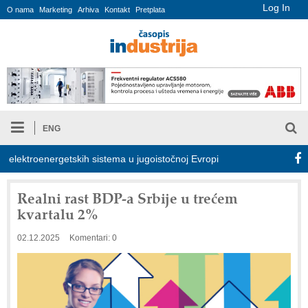
Log In
O nama
Marketing
Arhiva
Kontakt
Pretplata
ENG
lektroenergetskih sistema u jugoistočnoj Evropi
COMBYPACK
Realni rast BDP-a Srbije u trećem
kvartalu 2%
02.12.2025
Komentari: 0