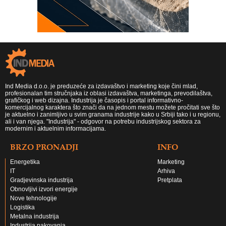
Ind Media d.o.o. je preduzeće za izdavaštvo i marketing koje čini mlad,
profesionalan tim stručnjaka iz oblasi izdavaštva, marketinga, prevodilaštva,
grafičkog i web dizajna. Industrija je časopis i portal informativno-
komercijalnog karaktera što znači da na jednom mestu možete pročitati sve što
je aktuelno i zanimljivo u svim granama industrije kako u Srbiji tako i u regionu,
ali i van njega. "Industrija" - odgovor na potrebu industrijskog sektora za
modernim i aktuelnim informacijama.
BRZO PRONADJI
INFO
Energetika
Marketing
IT
Arhiva
Gradjevinska industrija
Pretplata
Obnovljivi izvori energije
Nove tehnologije
Logistika
Metalna industrija
Industrija pakovanja