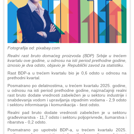
Fotografija od: pixabay.com
Realni rast bruto domaćeg proizvoda (BDP) Srbije u trećem
kvartalu ove godine, u odnosu na isti period prethodne godine,
iznosio je dva odsto, objavio je Republički zavod za statistiku
.
Rast BDP-a u trećem kvartalu bio je 0,6 odsto u odnosu na
prethodni kvartal.
Posmatrano po delatnostima, u trećem kvartalu 2025. godine,
u odnosu na isti period prethodne godine, najznačajniji realni
rast bruto dodate vrednosti zabeležen je u sektoru industrije i
snabdevanja vodom i upravljanja otpadnim vodama - 2,9 odsto
i sektoru informisanja i komunikacija - šest odsto.
Realni pad bruto dodate vrednosti zabeležen je u sektoru
građevinarstva - 11,7 odsto i sektoru poljoprivrede, šumarstva i
ribarstva - 0,2 odsto.
Posmatrano po upotrebi BDP-a, u trećem kvartalu 2025.