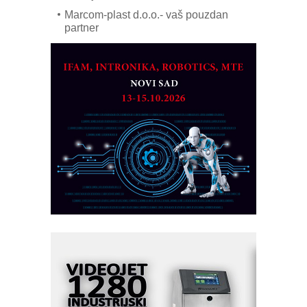
Marcom-plast d.o.o.- vaš pouzdan
partner
CTO - Prilagodite svoju toplinsku
obradu!
Razvoj asortimanskog pravca MINI-
PLC AKYTEC
AUKOM: Svetski standard metrologije
dostupan u Srbiji
MOTOMAN – NEXT-Robotika vođena
veštačkom inteligencijom
I.SAFE MOBILE revolucioniše
industrijsku automatizaciju
pionirskimmobile operator PANEL-OM
Fleksibilno stezanje i brzo
podešavanje u proizvodnji prototipova
KIP KOP – napredna rešenja za
savremene industrijske i logističke
objekte
Alba d.o.o. – 35 godina preciznosti u