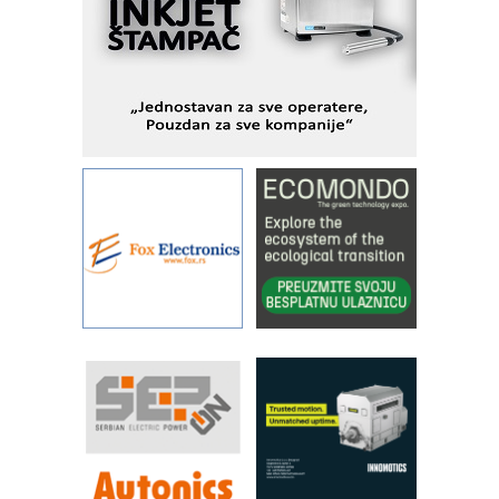
metrologiji i pametnim dozirnim
rešenjima
IBeRTIM - oprema za ispitivanje
kontrole kvaliteta
STAUFF – Komponente koje
povećavaju pouzdanost hidrauličkih
sistema
YAMADA pumpe – japanska
pouzdanost u transferu fluida
Filtration Group Industrial – Napredna
rešenja za filtraciju u hidrauličkim i
procesnim sistemima
Art Utopia Studio – vizuelne priče
industrije i biznisa
RILINEX kompanije Rittal
FANUC: Najbolje za vašu pametnu
automatizaciju
Efikasno upravljanje energijom
Automatizacija pakovanja · Display