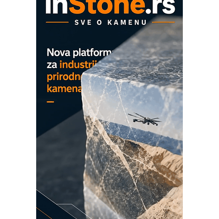
na viši nivo
Detekcija različitih oblika
MAREX - Lim i mašine za savremena
rešenja