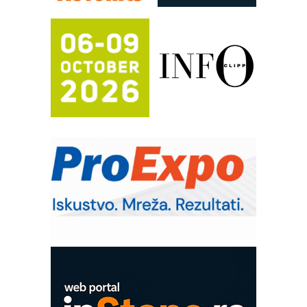
(Shelf-Ready) omotnice
Proizvodnja iC7 Hybrid 1500 VDC
mrežnog pretvarača sa tečnim
hlađenjem
Potpuna efikasnost bez složenih
sistema
Trajna oznaka kao dugoročna korist
Bezbednost na prvom mestu!
IB BLUMENAUER - više od 40 godina
poverenja u industriji
RMQ-TITAN ADVANCED INDICATOR
– Pametna signalizacija za efikasnije
upravljanje mašinama
Sigurnije ispitivanje transformatora u
solarnim elektranama i vetroparkovima
COMBYPACK
EVOKS Maintenance Management
ROSA i SCHUNK podižu proizvodnju