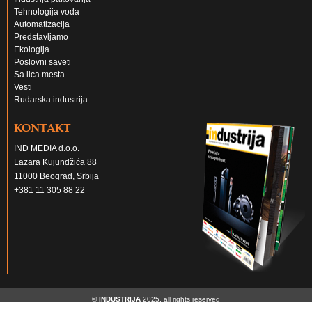
Tehnologija voda
Automatizacija
Predstavljamo
Ekologija
Poslovni saveti
Sa lica mesta
Vesti
Rudarska industrija
KONTAKT
IND MEDIA d.o.o.
Lazara Kujundžića 88
11000 Beograd, Srbija
+381 11 305 88 22
©
INDUSTRIJA
2025, all rights reserved
Izrada portala
*nbgteam