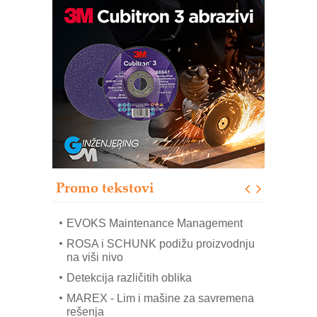
Trajna oznaka kao dugoročna korist
Bezbednost na prvom mestu!
IB BLUMENAUER - više od 40 godina
poverenja u industriji
RMQ-TITAN ADVANCED INDICATOR
– Pametna signalizacija za efikasnije
upravljanje mašinama
Sigurnije ispitivanje transformatora u
solarnim elektranama i vetroparkovima
Promo tekstovi
COMBYPACK
EVOKS Maintenance Management
ROSA i SCHUNK podižu proizvodnju
na viši nivo
Detekcija različitih oblika
MAREX - Lim i mašine za savremena
rešenja