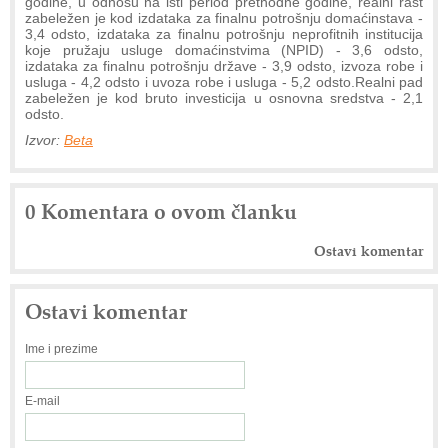
godine, u odnosu na isti period prethodne godine, realni rast
zabeležen je kod izdataka za finalnu potrošnju domaćinstava -
3,4 odsto, izdataka za finalnu potrošnju neprofitnih institucija
koje pružaju usluge domaćinstvima (NPID) - 3,6 odsto,
izdataka za finalnu potrošnju države - 3,9 odsto, izvoza robe i
usluga - 4,2 odsto i uvoza robe i usluga - 5,2 odsto.Realni pad
zabeležen je kod bruto investicija u osnovna sredstva - 2,1
odsto.
Izvor:
Beta
0 Komentara o ovom članku
Ostavi komentar
Ostavi komentar
Ime i prezime
E-mail