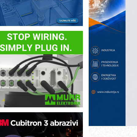
rajna oznaka kao dugoročna korist
ezbednost na prvom mestu!
B BLUMENAUER - više od 40 godina