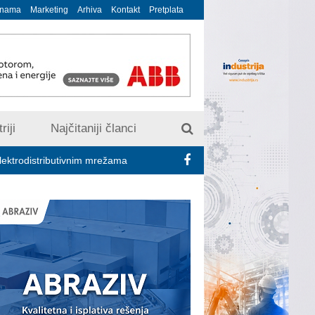
 nama
Marketing
Arhiva
Kontakt
Pretplata
riji
Najčitaniji članci
ributivnim mrežama – CIRED Srbija
EVOKS Maintenance Manage