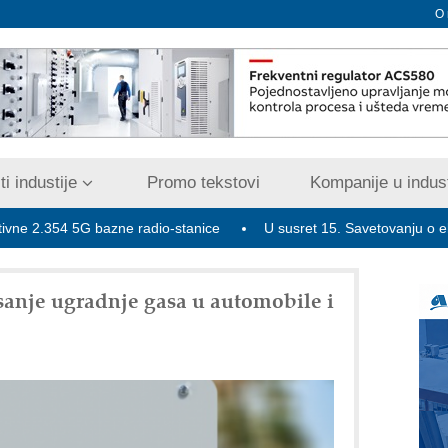
O
i industije
Promo tekstovi
Kompanije u indust
4 5G bazne radio-stanice
U susret 15. Savetovanju o elektrodist
anje ugradnje gasa u automobile i