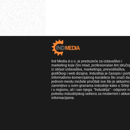
Ind Media d.o.o. je preduzeće za izdavaštvo i
marketing koje čini mlad, profesionalan tim stručn
iz oblasi izdavaštva, marketinga, prevodilaštva,
grafičkog i web dizajna. Industrija je časopis i port
informativno-komercijalnog karaktera što znači da
jednom mestu možete pročitati sve što je aktuelno 
zanimljivo u svim granama industrije kako u Srbiji
i u regionu, ali i van njega. "Industrija" - odgovor n
potrebu industrijskog sektora za modernim i aktue
informacijama.