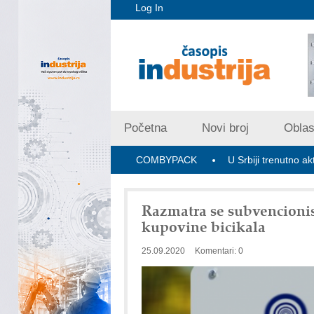
Log In
Početna
Novi broj
Oblast
stočnoj Evropi
COMBYPACK
U Srbiji trenutno aktivne 2.35
Razmatra se subvencionis
kupovine bicikala
25.09.2020
Komentari: 0