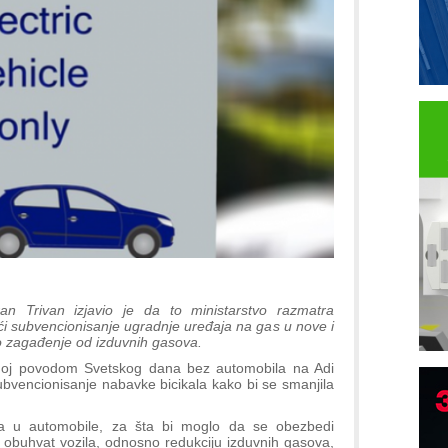
ran Trivan izjavio je da to ministarstvo razmatra
subvencionisanje ugradnje uređaja na gas u nove i
o zagađenje od izduvnih gasova.
vanoj povodom Svetskog dana bez automobila na Adi
T
subvencionisanje nabavke bicikala kako bi se smanjila
B
ja u automobile, za šta bi moglo da se obezbedi
I
i obuhvat vozila, odnosno redukciju izduvnih gasova,