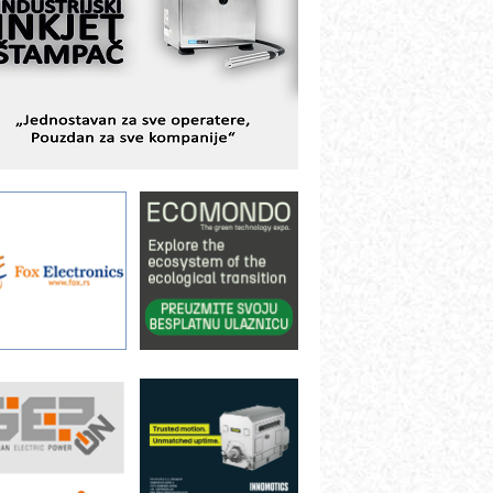
istema
AMADA pumpe – japanska
ouzdanost u transferu fluida
iltration Group Industrial – Napredna
ešenja za filtraciju u hidrauličkim i
rocesnim sistemima
rt Utopia Studio – vizuelne priče
ndustrije i biznisa
ILINEX kompanije Rittal
ANUC: Najbolje za vašu pametnu
utomatizaciju
fikasno upravljanje energijom
utomatizacija pakovanja · Display
Shelf-Ready) omotnice
roizvodnja iC7 Hybrid 1500 VDC
režnog pretvarača sa tečnim
lađenjem
otpuna efikasnost bez složenih
istema