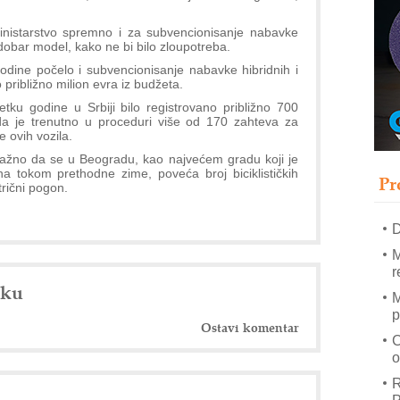
p
nistarstvo spremno i za subvencionisanje nabavke
 dobar model, kako ne bi bilo zloupotreba.
–
u
godine počelo i subvencionisanje nabavke hibridnih i
 približno milion evra iz budžeta.
S
tku godine u Srbiji bilo registrovano približno 700
s
a da je trenutno u proceduri više od 170 zahteva za
 ovih vozila.
ažno da se u Beogradu, kao najvećem gradu koji je
E
tokom prethodne zime, poveća broj biciklističkih
Pr
R
trični pogon.
n
D
M
r
nku
M
p
Ostavi komentar
C
o
R