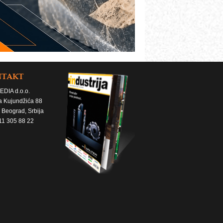
NTAKT
EDIA d.o.o.
a Kujundžića 88
 Beograd, Srbija
11 305 88 22