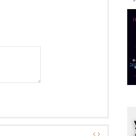
A
d
M
v
I
i
p
F
p
K
s
o
A
m
r
I
k
S
p