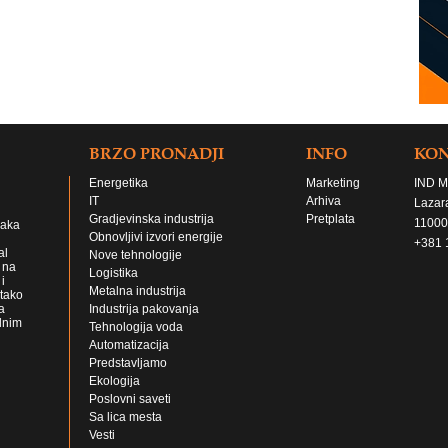
BRZO PRONADJI
INFO
KO
Energetika
Marketing
IND M
IT
Arhiva
Lazar
Gradjevinska industrija
Pretplata
11000
jaka
Obnovljivi izvori energije
+381 
al
Nove tehnologije
 na
Logistika
i
Metalna industrija
 tako
a
Industrija pakovanja
lnim
Tehnologija voda
Automatizacija
Predstavljamo
Ekologija
Poslovni saveti
Sa lica mesta
Vesti