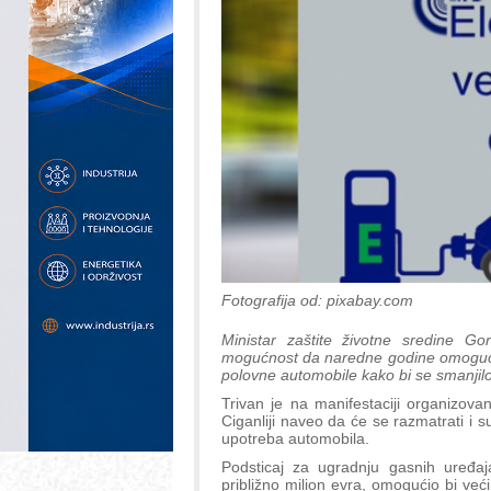
Fotografija od: pixabay.com
Ministar zaštite životne sredine Go
mogućnost da naredne godine omogući 
polovne automobile kako bi se smanjil
Trivan je na manifestaciji organizo
Ciganliji naveo da će se razmatrati i 
upotreba automobila.
Podsticaj za ugradnju gasnih uređa
približno milion evra, omogućio bi već