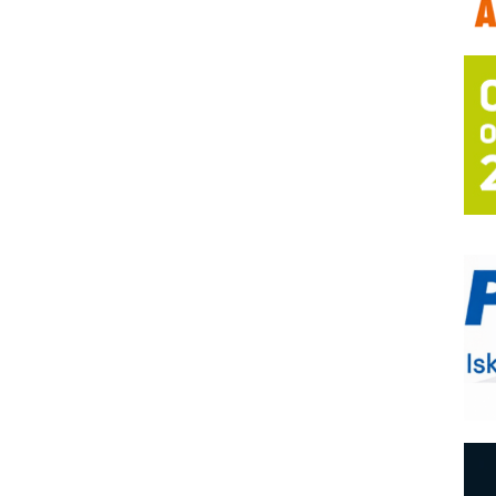
T
B
I
p
–
u
S
s
E
R
n
D
M
r