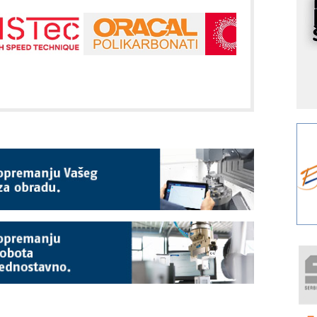
s
Y
p
F
r
p
A
i
R
F
a
E
A
(
P
m
h
P
s