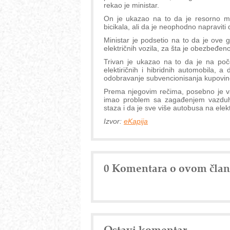
rekao je ministar.
On je ukazao na to da je resorno mi
bicikala, ali da je neophodno napraviti
Ministar je podsetio na to da je ove 
električnih vozila, za šta je obezbeđeno
Trivan je ukazao na to da je na poče
elektiričnih i hibridnih automobila, 
odobravanje subvencionisanja kupovine
Prema njegovim rečima, posebno je v
imao problem sa zagađenjem vazduha 
staza i da je sve više autobusa na elek
Izvor:
eKapija
0 Komentara o ovom čla
Ostavi komentar