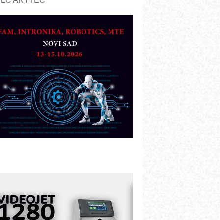
PLC AKYTEC
UKOM: Svetski standard metrologije
ostupan u Srbiji
OTOMAN – NEXT-Robotika vođena
eštačkom inteligencijom
.SAFE MOBILE revolucioniše
ndustrijsku automatizaciju
ionirskimmobile operator PANEL-OM
leksibilno stezanje i brzo
odešavanje u proizvodnji prototipova
IP KOP – napredna rešenja za
avremene industrijske i logističke
bjekte
lba d.o.o. – 35 godina preciznosti u
etrologiji i pametnim dozirnim
ešenjima
BeRTIM - oprema za ispitivanje
ontrole kvaliteta
TAUFF – Komponente koje
ovećavaju pouzdanost hidrauličkih