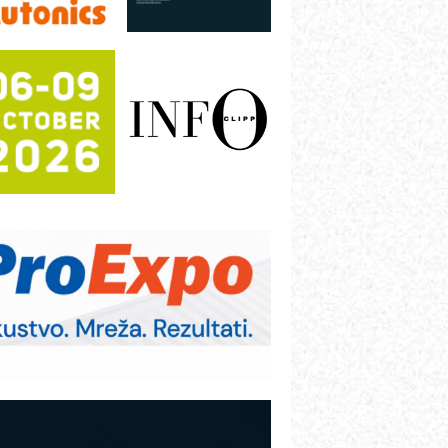
rajna oznaka kao dugoročna korist
ezbednost na prvom mestu!
B BLUMENAUER - više od 40 godina
overenja u industriji
RMQ-TITAN ADVANCED INDICATOR
 Pametna signalizacija za efikasnije
pravljanje mašinama
igurnije ispitivanje transformatora u
olarnim elektranama i vetroparkovima
COMBYPACK
VOKS Maintenance Management
OSA i SCHUNK podižu proizvodnju
a viši nivo
etekcija različitih oblika
AREX - Lim i mašine za savremena
ešenja