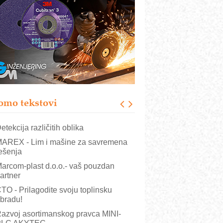
overenja u industriji
RMQ-TITAN ADVANCED INDICATOR
 Pametna signalizacija za efikasnije
pravljanje mašinama
igurnije ispitivanje transformatora u
olarnim elektranama i vetroparkovima
COMBYPACK
VOKS Maintenance Management
omo tekstovi
OSA i SCHUNK podižu proizvodnju
a viši nivo
etekcija različitih oblika
AREX - Lim i mašine za savremena
ešenja
arcom-plast d.o.o.- vaš pouzdan
artner
TO - Prilagodite svoju toplinsku
bradu!
azvoj asortimanskog pravca MINI-