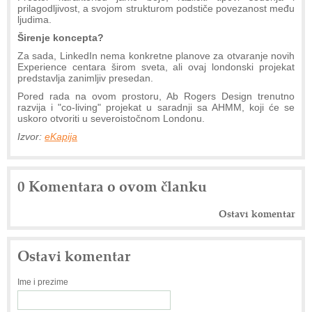
prilagodljivost, a svojom strukturom podstiče povezanost među
ljudima.
Širenje koncepta?
Za sada, LinkedIn nema konkretne planove za otvaranje novih
Experience centara širom sveta, ali ovaj londonski projekat
predstavlja zanimljiv presedan.
Pored rada na ovom prostoru, Ab Rogers Design trenutno
razvija i "co-living" projekat u saradnji sa AHMM, koji će se
uskoro otvoriti u severoistočnom Londonu.
Izvor:
eKapija
0 Komentara o ovom članku
Ostavi komentar
Ostavi komentar
Ime i prezime