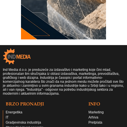
Ind Media d.o.o. je preduzeće za izdavaštvo i marketing koje čini mlad,
profesionalan tim stručnjaka iz oblasi izdavaštva, marketinga, prevodilaštva,
grafičkog i web dizajna. Industrija je časopis i portal informativno-
komercijalnog karaktera što znači da na jednom mestu možete pročitati sve što
je aktuelno i zanimljivo u svim granama industrije kako u Srbiji tako i u regionu,
ali i van njega. "Industrija" - odgovor na potrebu industrijskog sektora za
modernim i aktuelnim informacijama.
BRZO PRONADJI
INFO
Energetika
Marketing
IT
Arhiva
Gradjevinska industrija
Pretplata