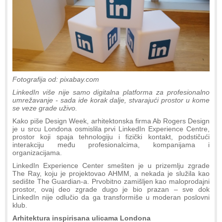
Fotografija od: pixabay.com
LinkedIn više nije samo digitalna platforma za profesionalno
umrežavanje - sada ide korak dalje, stvarajući prostor u kome
se veze grade uživo.
Kako piše Design Week, arhitektonska firma Ab Rogers Design
je u srcu Londona osmislila prvi LinkedIn Experience Centre,
prostor koji spaja tehnologiju i fizički kontakt, podstičući
interakciju među profesionalcima, kompanijama i
organizacijama.
LinkedIn Experience Center smešten je u prizemlju zgrade
The Ray, koju je projektovao AHMM, a nekada je služila kao
sedište The Guardian-a. Prvobitno zamišljen kao maloprodajni
prostor, ovaj deo zgrade dugo je bio prazan – sve dok
LinkedIn nije odlučio da ga transformiše u moderan poslovni
klub.
Arhitektura inspirisana ulicama Londona