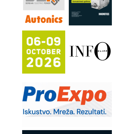
Proizvodnja iC7 Hybrid 1500 VDC
mrežnog pretvarača sa tečnim
hlađenjem
Potpuna efikasnost bez složenih
sistema
Trajna oznaka kao dugoročna korist
Bezbednost na prvom mestu!
IB BLUMENAUER - više od 40 godina
poverenja u industriji
COMBYPACK
RMQ-TITAN ADVANCED INDICATOR
– Pametna signalizacija za efikasnije
upravljanje mašinama
Sigurnije ispitivanje transformatora u
solarnim elektranama i vetroparkovima
Pranje točkova na gradilištu- standard
modernog i odgovornog građenja
ROSA i SCHUNK podižu proizvodnju