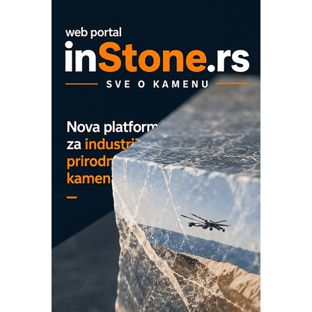
na viši nivo
Detekcija različitih oblika
MAREX - Lim i mašine za savremena
rešenja
Marcom-plast d.o.o.- vaš pouzdan
partner
CTO - Prilagodite svoju toplinsku
obradu!