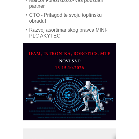
Marcom-plast d.o.o.- vaš pouzdan
partner
CTO - Prilagodite svoju toplinsku
obradu!
Razvoj asortimanskog pravca MINI-
PLC AKYTEC
AUKOM: Svetski standard metrologije
dostupan u Srbiji
MOTOMAN – NEXT-Robotika vođena
veštačkom inteligencijom
I.SAFE MOBILE revolucioniše
industrijsku automatizaciju
pionirskimmobile operator PANEL-OM
Fleksibilno stezanje i brzo
podešavanje u proizvodnji prototipova
KIP KOP – napredna rešenja za
savremene industrijske i logističke
objekte
Alba d.o.o. – 35 godina preciznosti u
metrologiji i pametnim dozirnim