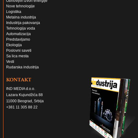
Obnovljivi izvori energije
Nove tehnologije
Logistika
Metalna industrija
Industrija pakovanja
Tehnologija voda
Automatizacija
Predstavljamo
Ekologija
Poslovni saveti
Sa lica mesta
Vesti
Rudarska industrija
KONTAKT
IND MEDIA d.o.o.
Lazara Kujundžića 88
11000 Beograd, Srbija
+381 11 305 88 22