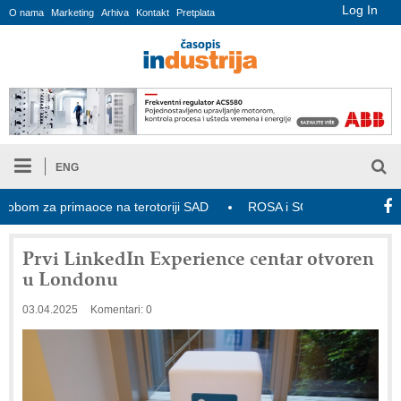
Log In
O nama
Marketing
Arhiva
Kontakt
Pretplata
ENG
om za primaoce na terotoriji SAD
ROSA i SCHUNK podižu proizvodn
Prvi LinkedIn Experience centar otvoren
u Londonu
03.04.2025
Komentari: 0