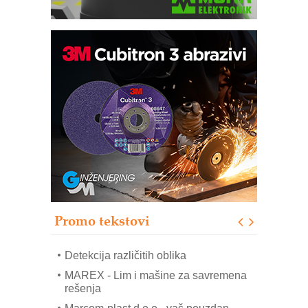
IB BLUMENAUER - više od 40 godina
poverenja u industriji
COMBYPACK
RMQ-TITAN ADVANCED INDICATOR
– Pametna signalizacija za efikasnije
upravljanje mašinama
Sigurnije ispitivanje transformatora u
solarnim elektranama i vetroparkovima
Pranje točkova na gradilištu- standard
modernog i odgovornog građenja
Promo tekstovi
ROSA i SCHUNK podižu proizvodnju
na viši nivo
Detekcija različitih oblika
MAREX - Lim i mašine za savremena
rešenja