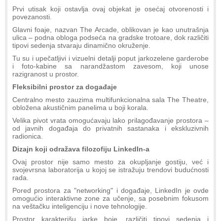
Prvi utisak koji ostavlja ovaj objekat je osećaj otvorenosti i
povezanosti.
Glavni foaje, nazvan The Arcade, oblikovan je kao unutrašnja
ulica – podna obloga podseća na gradske trotoare, dok različiti
tipovi sedenja stvaraju dinamično okruženje.
Tu su i upečatljivi i vizuelni detalji poput jarkozelene garderobe
i foto-kabine sa narandžastom zavesom, koji unose
razigranost u prostor.
Fleksibilni prostor za događaje
Centralno mesto zauzima multifunkcionalna sala The Theatre,
obložena akustičnim panelima u boji korala.
Velika pivot vrata omogućavaju lako prilagođavanje prostora –
od javnih događaja do privatnih sastanaka i ekskluzivnih
radionica.
Dizajn koji odražava filozofiju LinkedIn-a
Ovaj prostor nije samo mesto za okupljanje gostiju, već i
svojevrsna laboratorija u kojoj se istražuju trendovi budućnosti
rada.
Pored prostora za "networking" i događaje, LinkedIn je ovde
omogućio interaktivne zone za učenje, sa posebnim fokusom
na veštačku inteligenciju i nove tehnologije.
Prostor karakterišu jarke boje, različiti tipovi sedenja i