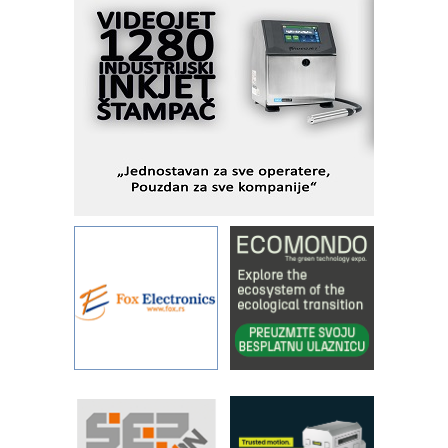
rešenjima
IBeRTIM - oprema za ispitivanje
kontrole kvaliteta
STAUFF – Komponente koje
povećavaju pouzdanost hidrauličkih
sistema
YAMADA pumpe – japanska
pouzdanost u transferu fluida
Filtration Group Industrial – Napredna
rešenja za filtraciju u hidrauličkim i
procesnim sistemima
Art Utopia Studio – vizuelne priče
industrije i biznisa
RILINEX kompanije Rittal
FANUC: Najbolje za vašu pametnu
automatizaciju
Efikasno upravljanje energijom
Automatizacija pakovanja · Display
(Shelf-Ready) omotnice