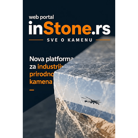
Mitutoyo Crysta-Apex V PLUS: Nova
era CNC merenja
OBO sistemi mrežastih nosača kablova
Proizvodnja iC7 Hybrid 1500 VDC
mrežnog pretvarača sa tečnim
hlađenjem
COMBYPACK