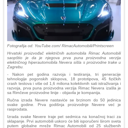
Fotografija od: YouTube.com/ RimacAutomobili/Printscreen
Hrvatski proizvođač električnih automobila Rimac Automobili
saopštio je da je njegova prva puna proizvodna verzija
električnog hiperautomobila Nevera sišla s proizvodne trake u
Zagrebu.
- Nakon pet godina razvoja i testiranja, tri generacije
tehnologije pogonskih sklopova, 18 prototipova, 45 fizičkih
crash testova i više od 1,6 miliona kolektivnih sati istraživanja i
razvoja, prva puna proizvodna verzija Rimac Nevera izašla je
sa Rimčeve proizvodne linije - objavila je kompanija.
Ručna izrada Nevere nastaviće se brzinom do 50 jedinica
svake godine. Prva godišnja proizvodnje Nevere već je
rasprodata.
Izrada svake Nevere traje pet sedmica na konačnoj traci za
sklapanje. Prvi automobili uskoro će biti isporučeni širom sveta
putem globalne mreže Rimac Automobili od 25 službenih