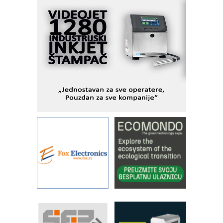
MOTOMAN – NEXT-Robotika vođena
veštačkom inteligencijom
I.SAFE MOBILE revolucioniše
industrijsku automatizaciju
pionirskimmobile operator PANEL-OM
Fleksibilno stezanje i brzo
podešavanje u proizvodnji prototipova
KIP KOP – napredna rešenja za
savremene industrijske i logističke
objekte
Alba d.o.o. – 35 godina preciznosti u
metrologiji i pametnim dozirnim
rešenjima
IBeRTIM - oprema za ispitivanje
kontrole kvaliteta
STAUFF – Komponente koje
povećavaju pouzdanost hidrauličkih
sistema
YAMADA pumpe – japanska