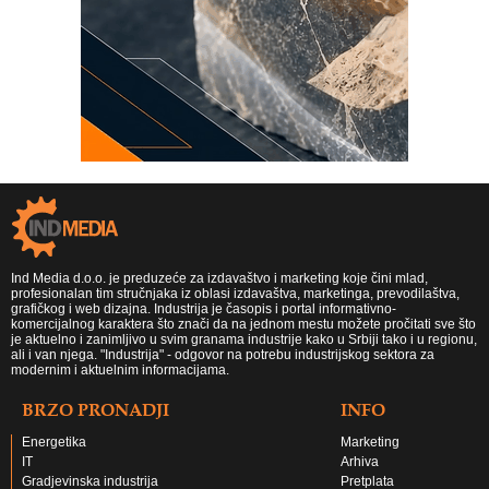
Ind Media d.o.o. je preduzeće za izdavaštvo i marketing koje čini mlad,
profesionalan tim stručnjaka iz oblasi izdavaštva, marketinga, prevodilaštva,
grafičkog i web dizajna. Industrija je časopis i portal informativno-
komercijalnog karaktera što znači da na jednom mestu možete pročitati sve što
je aktuelno i zanimljivo u svim granama industrije kako u Srbiji tako i u regionu,
ali i van njega. "Industrija" - odgovor na potrebu industrijskog sektora za
modernim i aktuelnim informacijama.
BRZO PRONADJI
INFO
Energetika
Marketing
IT
Arhiva
Gradjevinska industrija
Pretplata