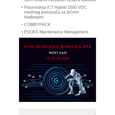
Proizvodnja iC7 Hybrid 1500 VDC
mrežnog pretvarača sa tečnim
hlađenjem
COMBYPACK
EVOKS Maintenance Management
ROSA i SCHUNK podižu proizvodnju
na viši nivo
Detekcija različitih oblika
MAREX - Lim i mašine za savremena
rešenja
Marcom-plast d.o.o.- vaš pouzdan
partner
CTO - Prilagodite svoju toplinsku
obradu!
Razvoj asortimanskog pravca MINI-
PLC AKYTEC
AUKOM: Svetski standard metrologije
dostupan u Srbiji