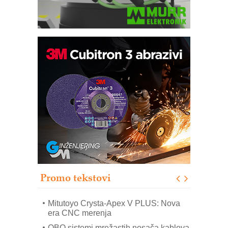
Automatizacija pakovanja · Display
(Shelf-Ready) omotnice
Potpuna efikasnost bez složenih
sistema
Trajna oznaka kao dugoročna korist
Bezbednost na prvom mestu!
IB BLUMENAUER - više od 40 godina
poverenja u industriji
Promo tekstovi
Art Utopia Studio – vizuelne priče
industrije i biznisa
Mitutoyo Crysta-Apex V PLUS: Nova
era CNC merenja
OBO sistemi mrežastih nosača kablova