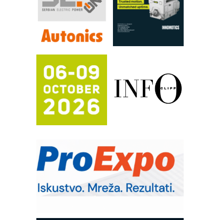
pouzdanost u transferu fluida
Filtration Group Industrial – Napredna
rešenja za filtraciju u hidrauličkim i
procesnim sistemima
RILINEX kompanije Rittal
FANUC: Najbolje za vašu pametnu
automatizaciju
Efikasno upravljanje energijom
Automatizacija pakovanja · Display
(Shelf-Ready) omotnice
Potpuna efikasnost bez složenih
sistema
Trajna oznaka kao dugoročna korist
Bezbednost na prvom mestu!
IB BLUMENAUER - više od 40 godina
poverenja u industriji
Art Utopia Studio – vizuelne priče
industrije i biznisa