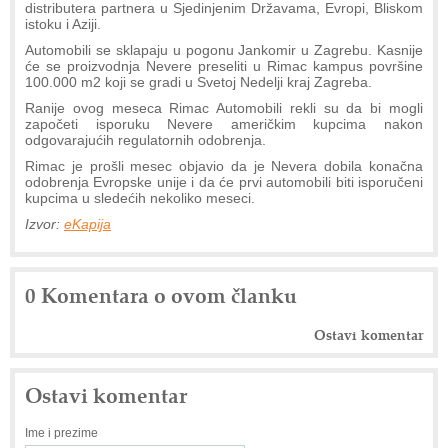
distributera partnera u Sjedinjenim Državama, Evropi, Bliskom
istoku i Aziji.
Automobili se sklapaju u pogonu Jankomir u Zagrebu. Kasnije
će se proizvodnja Nevere preseliti u Rimac kampus površine
100.000 m2 koji se gradi u Svetoj Nedelji kraj Zagreba.
Ranije ovog meseca Rimac Automobili rekli su da bi mogli
započeti isporuku Nevere američkim kupcima nakon
odgovarajućih regulatornih odobrenja.
Rimac je prošli mesec objavio da je Nevera dobila konačna
odobrenja Evropske unije i da će prvi automobili biti isporučeni
kupcima u sledećih nekoliko meseci.
Izvor:
eKapija
0 Komentara o ovom članku
Ostavi komentar
Ostavi komentar
Ime i prezime