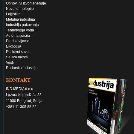
Obnovljivi izvori energije
Nove tehnologije
Logistika
Metalna industrija
Industrija pakovanja
Tehnologija voda
Automatizacija
Predstavljamo
Ekologija
Poslovni saveti
Sa lica mesta
Vesti
Rudarska industrija
KONTAKT
IND MEDIA d.o.o.
Lazara Kujundžića 88
11000 Beograd, Srbija
+381 11 305 88 22