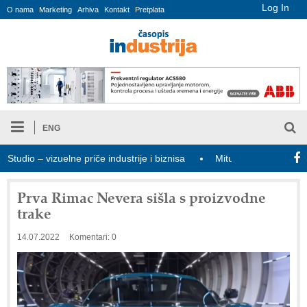
Log In
O nama
Marketing
Arhiva
Kontakt
Pretplata
ENG
io – vizuelne priče industrije i biznisa
Mitutoyo Crysta-Apex V 
Prva Rimac Nevera sišla s proizvodne
trake
14.07.2022
Komentari: 0