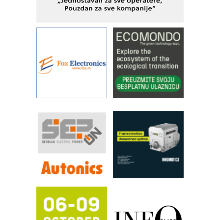
Alba d.o.o. – 35 godina preciznosti u
metrologiji i pametnim dozirnim
rešenjima
IBeRTIM - oprema za ispitivanje
kontrole kvaliteta
STAUFF – Komponente koje
povećavaju pouzdanost hidrauličkih
sistema
YAMADA pumpe – japanska
pouzdanost u transferu fluida
Filtration Group Industrial – Napredna
rešenja za filtraciju u hidrauličkim i
procesnim sistemima
RILINEX kompanije Rittal
FANUC: Najbolje za vašu pametnu
automatizaciju
Efikasno upravljanje energijom
Automatizacija pakovanja · Display
(Shelf-Ready) omotnice