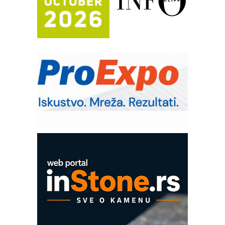
Potpuna efikasnost bez složenih
sistema
Trajna oznaka kao dugoročna korist
Bezbednost na prvom mestu!
IB BLUMENAUER - više od 40 godina
poverenja u industriji
RMQ-TITAN ADVANCED INDICATOR
– Pametna signalizacija za efikasnije
upravljanje mašinama
Mitutoyo Crysta-Apex V PLUS: Nova
era CNC merenja
OBO sistemi mrežastih nosača kablova
Proizvodnja iC7 Hybrid 1500 VDC
mrežnog pretvarača sa tečnim
hlađenjem
COMBYPACK
EVOKS Maintenance Management