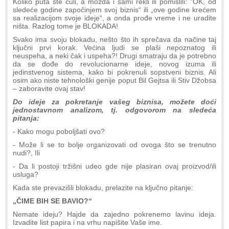
Koliko puta ste čuli, a možda i sami rekli ili pomislili: "OK, od
sledeće godine započinjem svoj biznis“ ili „ove godine krećem
sa realizacijom svoje ideje“, a onda prođe vreme i ne uradite
ništa. Razlog tome je BLOKADA!
Svako ima svoju blokadu, nešto što ih sprečava da načine taj
ključni prvi korak. Većina ljudi se plaši nepoznatog ili
neuspeha, a neki čak i uspeha?! Drugi smatraju da je potrebno
da se dođe do revolucionarne ideje, novog izuma ili
jedinstvenog sistema, kako bi pokrenuli sopstveni biznis. Ali
osim ako niste tehnološki genije poput Bil Gejtsa ili Stiv Džobsa
– zaboravite ovaj stav!
Do ideje za pokretanje vašeg biznisa, možete doći
jednostavnom analizom, tj. odgovorom na sledeća
pitanja:
- Kako mogu poboljšati ovo?
- Može li se to bolje organizovati od ovoga što se trenutno
nudi?, Ili
- Da li postoji tržišni udeo gde nije plasiran ovaj proizvod/ili
usluga?
Kada ste prevazišli blokadu, prelazite na ključno pitanje:
„ČIME BIH SE BAVIO?“
Nemate ideju? Hajde da zajedno pokrenemo lavinu ideja.
Izvadite list papira i na vrhu napišite Vaše ime.