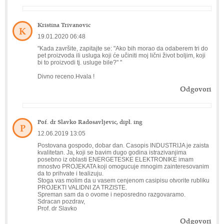
Kristina Trivanovic
K
19.01.2020 06:48
"Kada završite, zapitajte se: "Ako bih morao da odaberem tri do
pet proizvoda ili usluga koji će učiniti moj lični život boljim, koji
bi to proizvodi tj. usluge bile?" "
Divno receno.Hvala !
Odgovori
Pof. dr Slavko Radosavljevic, dipl. ing
P
12.06.2019 13:05
Postovana gospodo, dobar dan. Casopis INDUSTRIJA je zaista
kvalitetan. Ja, koji se bavim dugo godina istrazivanjima
posebno iz oblasti ENERGETESKE ELEKTRONIKE imam
mnostvo PROJEKATA koji omogucuje mnogim zainteresovanim
da to prihvate i tealizuju.
Stoga vas molim da u vasem cenjenom casipisu otvorite rubliku
PROJEKTI VALIDNI ZA TRZISTE.
Spreman sam da o ovome i neposredno razgovaramo.
Sdracan pozdrav,
Prof. dr Slavko
Odgovori