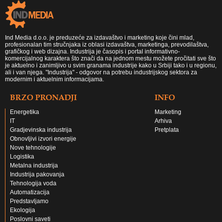
Ind Media d.o.o. je preduzeće za izdavaštvo i marketing koje čini mlad,
profesionalan tim stručnjaka iz oblasi izdavaštva, marketinga, prevodilaštva,
grafičkog i web dizajna. Industrija je časopis i portal informativno-
komercijalnog karaktera što znači da na jednom mestu možete pročitati sve što
je aktuelno i zanimljivo u svim granama industrije kako u Srbiji tako i u regionu,
ali i van njega. "Industrija" - odgovor na potrebu industrijskog sektora za
modernim i aktuelnim informacijama.
BRZO PRONADJI
INFO
Energetika
Marketing
IT
Arhiva
Gradjevinska industrija
Pretplata
Obnovljivi izvori energije
Nove tehnologije
Logistika
Metalna industrija
Industrija pakovanja
Tehnologija voda
Automatizacija
Predstavljamo
Ekologija
Poslovni saveti