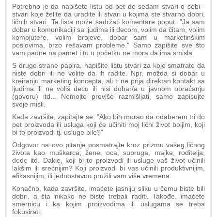
Potrebno je da napišete listu od pet do sedam stvari o sebi -
stvari koje želite da uradite ili stvari u kojima ste stvarno dobri,
ličnih stvari. Ta lista može sadržati komentare poput: "Ja sam
dobar u komunikaciji sa ljudima ili decom, volim da čitam, volim
kompjutere, volim brojeve, dobar sam u marketinškim
poslovima, brzo rešavam probleme." Samo zapišite sve što
vam padne na pamet i to u početku ne mora da ima smisla.
S druge strane papira, napišite listu stvari za koje smatrate da
niste dobri ili ne volite da ih radite. Npr. možda si dobar u
kreiranju marketing koncepta, ali ti ne prija direktan kontakt sa
ljudima ili ne voliš decu ili nisi dobar/a u javnom obraćanju
(govoru) itd... Nemojte previše razmišljati, samo zapisujte
svoje misli.
Kada završite, zapitajte se: "Ako bih morao da odaberem tri do
pet proizvoda ili usluga koji će učiniti moj lični život boljim, koji
bi to proizvodi tj. usluge bile?"
Odgovor na ovo pitanje posmatrajte kroz prizmu vašeg ličnog
života kao muškarca, žene, oca, supruga, majke, roditelja,
dede itd. Dakle, koji bi to proizvodi ili usluge vaš život učinili
lakšim ili srećnijim? Koji proizvodi bi vas učinili produktivnijim,
efikasnijim, ili jednostavno pružili vam više vremena.
Konačno, kada završite, imaćete jasniju sliku u čemu biste bili
dobri, a šta nikako ne biste trebali raditi. Takođe, imaćete
smernicu i ka kojim proizvodima ili uslugama se treba
fokusirati.