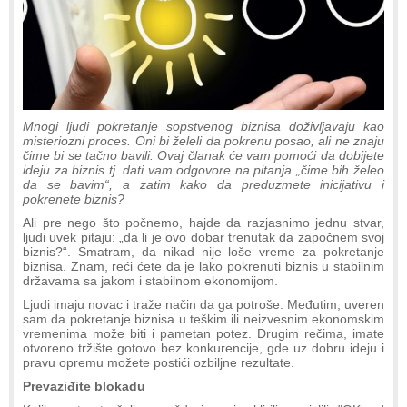
Mnogi ljudi pokretanje sopstvenog biznisa doživljavaju kao
misteriozni proces. Oni bi želeli da pokrenu posao, ali ne znaju
čime bi se tačno bavili. Ovaj članak će vam pomoći da dobijete
ideju za biznis tj. dati vam odgovore na pitanja „čime bih želeo
da se bavim“, a zatim kako da preduzmete inicijativu i
pokrenete biznis?
Ali pre nego što počnemo, hajde da razjasnimo jednu stvar,
ljudi uvek pitaju: „da li je ovo dobar trenutak da započnem svoj
biznis?“. Smatram, da nikad nije loše vreme za pokretanje
biznisa. Znam, reći ćete da je lako pokrenuti biznis u stabilnim
državama sa jakom i stabilnom ekonomijom.
Ljudi imaju novac i traže način da ga potroše. Međutim, uveren
sam da pokretanje biznisa u teškim ili neizvesnim ekonomskim
vremenima može biti i pametan potez. Drugim rečima, imate
otvoreno tržište gotovo bez konkurencije, gde uz dobru ideju i
pravu opremu možete postići ozbiljne rezultate.
Prevaziđite blokadu