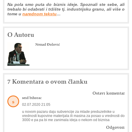
Na pola smo puta do biznis ideje. Spoznali ste sebe, ali
trebalo bi odabrati i tržište tj. industrijsku granu, ali više o
tome u
narednom tekstu
…
O Autoru
Nenad Đolović
7 Komentara o ovom članku
Ostavi komentar
seid bihorac
s
02.07.2020 21:05
u novom pazaru daju subvencije za mlade preduzetnike u
vrednosti kupovine materijala ili masina za posao u vrednosti do
3000 e pa pa bi me zanimala ideja o nekom od biznisa
Odgovori