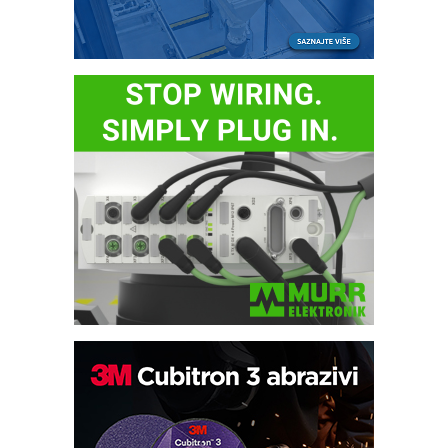
Potpuna efikasnost bez složenih
sistema
Trajna oznaka kao dugoročna korist