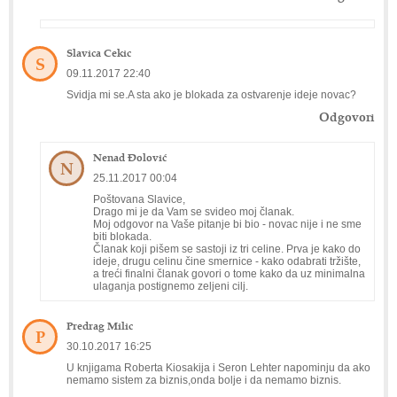
Slavica Cekic
S
09.11.2017 22:40
Svidja mi se.A sta ako je blokada za ostvarenje ideje novac?
Odgovori
Nenad Đolović
N
25.11.2017 00:04
Poštovana Slavice,
Drago mi je da Vam se svideo moj članak.
Moj odgovor na Vaše pitanje bi bio - novac nije i ne sme
biti blokada.
Članak koji pišem se sastoji iz tri celine. Prva je kako do
ideje, drugu celinu čine smernice - kako odabrati tržište,
a treći finalni članak govori o tome kako da uz minimalna
ulaganja postignemo zeljeni cilj.
Predrag Milic
P
30.10.2017 16:25
U knjigama Roberta Kiosakija i Seron Lehter napominju da ako
nemamo sistem za biznis,onda bolje i da nemamo biznis.