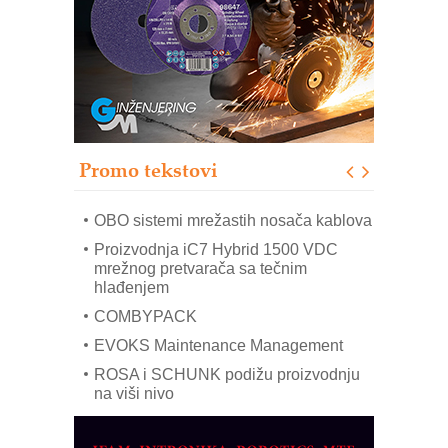
Bezbednost na prvom mestu!
IB BLUMENAUER - više od 40 godina
poverenja u industriji
RMQ-TITAN ADVANCED INDICATOR
– Pametna signalizacija za efikasnije
upravljanje mašinama
Promo tekstovi
Mitutoyo Crysta-Apex V PLUS: Nova
era CNC merenja
OBO sistemi mrežastih nosača kablova
Proizvodnja iC7 Hybrid 1500 VDC
mrežnog pretvarača sa tečnim
hlađenjem
COMBYPACK
EVOKS Maintenance Management
ROSA i SCHUNK podižu proizvodnju
na viši nivo
Detekcija različitih oblika