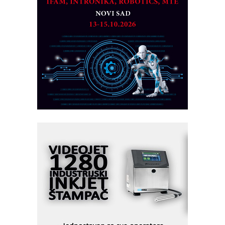
MAREX - Lim i mašine za savremena
rešenja
Marcom-plast d.o.o.- vaš pouzdan
partner
CTO - Prilagodite svoju toplinsku
obradu!
Razvoj asortimanskog pravca MINI-
PLC AKYTEC
AUKOM: Svetski standard metrologije
dostupan u Srbiji
MOTOMAN – NEXT-Robotika vođena
veštačkom inteligencijom
I.SAFE MOBILE revolucioniše
industrijsku automatizaciju
pionirskimmobile operator PANEL-OM
Fleksibilno stezanje i brzo
podešavanje u proizvodnji prototipova
KIP KOP – napredna rešenja za
savremene industrijske i logističke
objekte