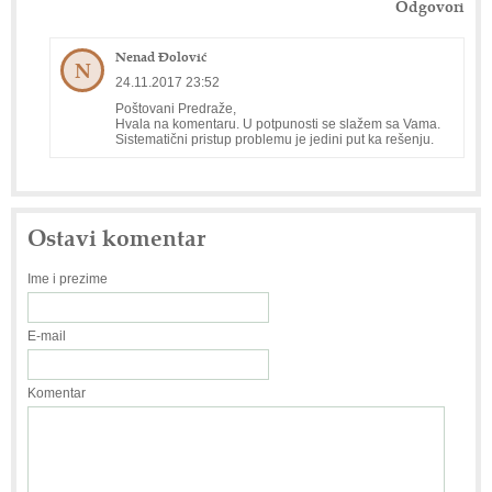
Odgovori
Nenad Đolović
N
24.11.2017 23:52
Poštovani Predraže,
Hvala na komentaru. U potpunosti se slažem sa Vama.
Sistematični pristup problemu je jedini put ka rešenju.
Ostavi komentar
Ime i prezime
E-mail
Komentar