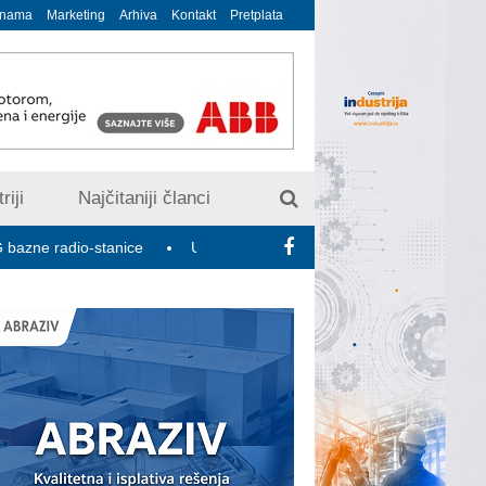
 nama
Marketing
Arhiva
Kontakt
Pretplata
riji
Najčitaniji članci
io-stanice
U susret 15. Savetovanju o elektrodistributivnim mre