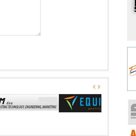
I
k
S
p
s
Y
p
F
r
p
A
i
R
F
a
E
A
(
P