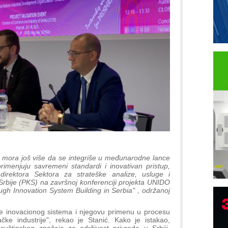
e i mora još više da se integriše u međunarodne lance
imenjuju savremeni standardi i inovativan pristup,
direktora Sektora za strateške analize, usluge i
Srbije (PKS) na završnoj konferenciji projekta UNIDO
gh Innovation System Building in Serbia" , održanoj
 inovacionog sistema i njegovu primenu u procesu
ačke industrije", rekao je Stanić. Kako je istakao,