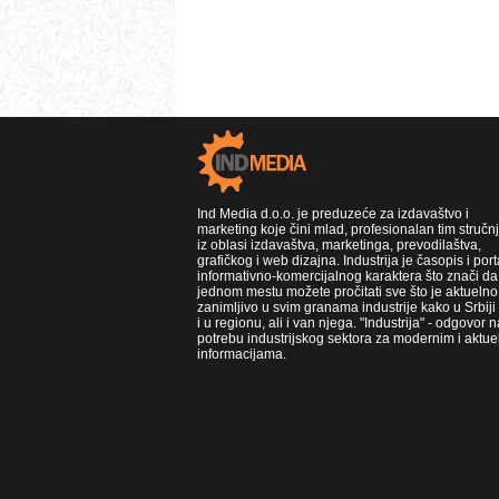
Ind Media d.o.o. je preduzeće za izdavaštvo i
marketing koje čini mlad, profesionalan tim stručn
iz oblasi izdavaštva, marketinga, prevodilaštva,
grafičkog i web dizajna. Industrija je časopis i port
informativno-komercijalnog karaktera što znači da
jednom mestu možete pročitati sve što je aktuelno 
zanimljivo u svim granama industrije kako u Srbiji
i u regionu, ali i van njega. "Industrija" - odgovor n
potrebu industrijskog sektora za modernim i aktue
informacijama.