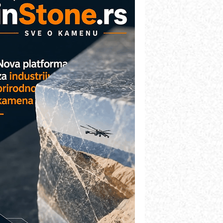
AREX - Lim i mašine za savremena
ešenja