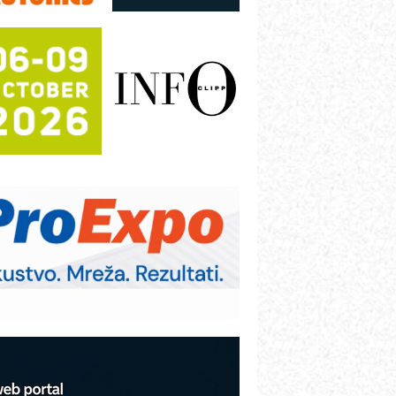
režnog pretvarača sa tečnim
lađenjem
otpuna efikasnost bez složenih
istema
rajna oznaka kao dugoročna korist
ezbednost na prvom mestu!
B BLUMENAUER - više od 40 godina
overenja u industriji
RMQ-TITAN ADVANCED INDICATOR
 Pametna signalizacija za efikasnije
pravljanje mašinama
igurnije ispitivanje transformatora u
olarnim elektranama i vetroparkovima
COMBYPACK
VOKS Maintenance Management
OSA i SCHUNK podižu proizvodnju
a viši nivo
etekcija različitih oblika