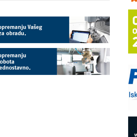
m
h
P
s
T
B
I
p
–
u
S
s
E
R
n
D