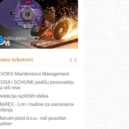
rajna oznaka kao dugoročna korist
ezbednost na prvom mestu!
B BLUMENAUER - više od 40 godina
overenja u industriji
RMQ-TITAN ADVANCED INDICATOR
 Pametna signalizacija za efikasnije
pravljanje mašinama
igurnije ispitivanje transformatora u
olarnim elektranama i vetroparkovima
omo tekstovi
COMBYPACK
VOKS Maintenance Management
OSA i SCHUNK podižu proizvodnju
a viši nivo
etekcija različitih oblika
AREX - Lim i mašine za savremena
ešenja
arcom-plast d.o.o.- vaš pouzdan
artner