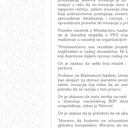
postavljanje sistema inovacija je od
imajući u vidu da su inovacije izvor
njegovim rečima, sistem inovacija im
koja podrazumeva postojanja univerzi
sprovođenje istraživanja i razvoj
opravdanost primene tih inovacija u pr
Posebni savetnik u Ministarstvu nauke,
da je današnji događaj u PKS orga
realizovan u saradnji sa organizacijom U
"Predstavićemo sve rezultate projekt
stejkholderi iz našeg ekosistema. Mi
koji doprinose daljem razvoju našeg in
On je istakao da veliki broj mladih i
parkova.
Profesor na Mašinskom fakiltetu Unive
kao ekspert za domen pametne proizvo
sektor inovacija koji treba da se us
potrebu da se razvija u tom pravcu.
On je objasnio da naša zemlja na neki n
u stvaranju nacionalnog BDP do
unapređenje, rekao je Petrović.
On je istakao da je potrebno da se aka
"Moramo da budemo na vrhunskom
globalno kompetitivni. Moramo da im