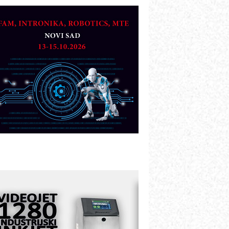
TO - Prilagodite svoju toplinsku
bradu!
azvoj asortimanskog pravca MINI-
PLC AKYTEC
UKOM: Svetski standard metrologije
ostupan u Srbiji
OTOMAN – NEXT-Robotika vođena
eštačkom inteligencijom
.SAFE MOBILE revolucioniše
ndustrijsku automatizaciju
ionirskimmobile operator PANEL-OM
leksibilno stezanje i brzo
odešavanje u proizvodnji prototipova
IP KOP – napredna rešenja za
avremene industrijske i logističke
bjekte
lba d.o.o. – 35 godina preciznosti u
etrologiji i pametnim dozirnim
ešenjima