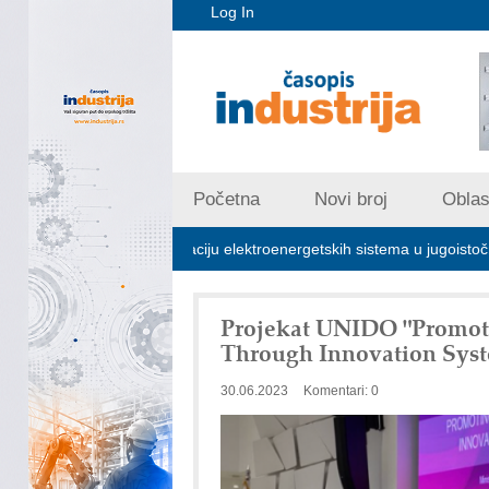
Log In
Početna
Novi broj
Oblast
jučna za stabilizaciju elektroenergetskih sistema u jugoistočnoj Evropi
Projekat UNIDO "Promot
Through Innovation Syst
30.06.2023
Komentari: 0