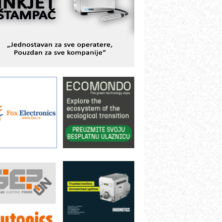
BeRTIM - oprema za ispitivanje
ontrole kvaliteta
TAUFF – Komponente koje
ovećavaju pouzdanost hidrauličkih
istema
AMADA pumpe – japanska
ouzdanost u transferu fluida
iltration Group Industrial – Napredna
ešenja za filtraciju u hidrauličkim i
rocesnim sistemima
rt Utopia Studio – vizuelne priče
ndustrije i biznisa
ILINEX kompanije Rittal
ANUC: Najbolje za vašu pametnu
utomatizaciju
fikasno upravljanje energijom
utomatizacija pakovanja · Display
Shelf-Ready) omotnice
roizvodnja iC7 Hybrid 1500 VDC