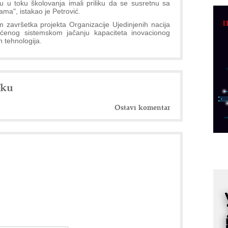
u u toku školovanja imali priliku da se susretnu sa
C
ma", istakao je Petrović.
o
 završetka projekta Organizacije Ujedinjenih nacija
R
ećenog sistemskom jačanju kapaciteta inovacionog
h tehnologija.
A
d
M
nku
v
I
Ostavi komentar
i
p
F
p
K
s
o
A
m
r