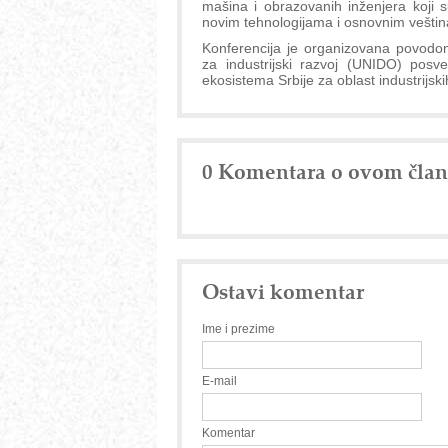
mašina i obrazovanih inženjera koji s
novim tehnologijama i osnovnim veština
Konferencija je organizovana povodom
za industrijski razvoj (UNIDO) posv
ekosistema Srbije za oblast industrijski
0 Komentara o ovom čla
Ostavi komentar
Ime i prezime
E-mail
Komentar