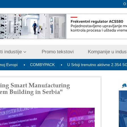
O
i industije
Promo tekstovi
Kompanije u indust
COMBYPACK
U Srbiji trenutno aktivne 2.354 5G bazne rad
ing Smart Manufacturing
em Building in Serbia"