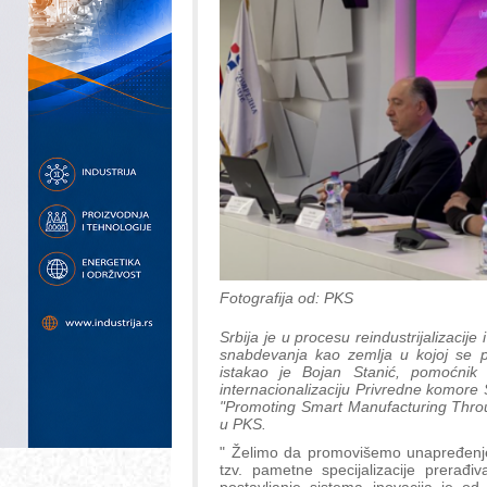
Fotografija od: PKS
Srbija je u procesu reindustrijalizacij
snabdevanja kao zemlja u kojoj se pr
istakao je Bojan Stanić, pomoćnik 
internacionalizaciju Privredne komore 
"Promoting Smart Manufacturing Throu
u PKS.
" Želimo da promovišemo unapređenje
tzv. pametne specijalizacije prerađiv