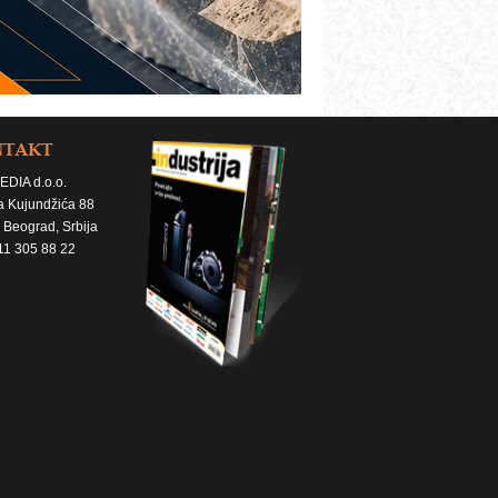
NTAKT
EDIA d.o.o.
a Kujundžića 88
 Beograd, Srbija
11 305 88 22