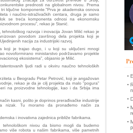
 suštinskog značaja za održivost privrede u Srbiji,
T
 konkurentske prednosti na globalnom nivou. Prema
a tri ključne komponente."Prva je akademska osnova
B
teta i naučno-istraživačkih centara, druga je samo
I
a, dok se treća komponenta odnosi na ekonomsku
oizvodnom procesu", rekao je Stanić.
p
 tehnološkog razvoja i inovacija Jovan Milić rekao je
nizovan povodom završnog dela projekta koji je
–
jedinjenih nacija za industrijski razvoj.
u
a koji je trajao dugo, i u koji su uključeni mnogi
S
 kao novoformirano ministarstvo podržavamo projekte
ovacionog ekosistema", objasnio je Milić.
s
Pr
 talentovanih ljudi radi u okviru naučno tehnoloških
E
rziteta u Beogradu Petar Petrović, koji je angažovan
dnje, rekao je da je cilj projekta da malo "pogura"
R
meri na proizvodne tehnologije, kao i da Srbija ima
n
D
ačin kasni, pošto je doprinos prerađivačke industrije
sta nizak. Tu moramo da pronađemo način za
M
r
demska i inovativna zajednica približe fabrikama.
M
 tehnološkom nivou da bismo mogli da budemo
p
amo više robota u našim fabrikama, više pametnih