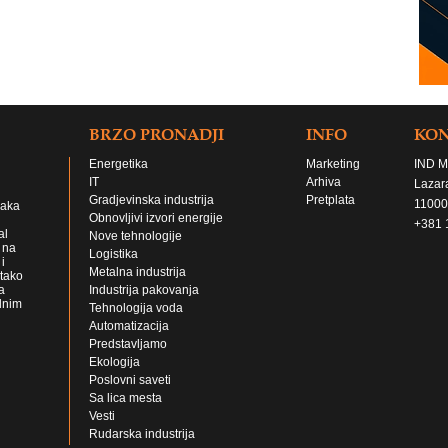
BRZO PRONADJI
INFO
KO
Energetika
Marketing
IND M
IT
Arhiva
Lazar
Gradjevinska industrija
Pretplata
11000
jaka
Obnovljivi izvori energije
+381 
al
Nove tehnologije
 na
Logistika
i
Metalna industrija
 tako
a
Industrija pakovanja
lnim
Tehnologija voda
Automatizacija
Predstavljamo
Ekologija
Poslovni saveti
Sa lica mesta
Vesti
Rudarska industrija