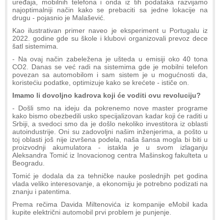
uređaja, mobilnih telefona i onda iz tih podataka razvijamo
najoptimalniji način kako se prebaciti sa jedne lokacije na
drugu - pojasnio je Malašević.
Kao ilustrativan primer naveo je eksperiment u Portugalu iz
2022. godine gde su škole i klubovi organizovali prevoz dece
šatl sistemima.
- Na ovaj način zabeležena je ušteda u emisiji oko 40 tona
CO2. Danas se već radi na sistemima gde je mobilni telefon
povezan sa automobilom i sam sistem je u mogućnosti da,
koristećiu podatke, optimizuje kako se krećete - ističe on.
Imamo li dovoljno kadrova koji će voditi ovu revoluciju?
- Došli smo na ideju da pokrenemo nove master programe
kako bismo obezbedili usko specijalizovan kadar koji će raditi u
Srbiji, a svedoci smo da je došlo nekoliko investitora iz oblasti
autoindustrije. Oni su zadovoljni našim inženjerima, a pošto u
toj oblasti još nije izvršena podela, naša šansa mogla bi biti u
proizvodnji akumulatora - istakla je u svom izlaganju
Aleksandra Tomić iz Inovacionog centra Mašinskog fakulteta u
Beogradu.
Tomić je dodala da za tehničke nauke poslednjih pet godina
vlada veliko interesovanje, a ekonomiju je potrebno podizati na
znanju i patentima.
Prema rečima Davida Miltenovića iz kompanije eMobil kada
kupite električni automobil prvi problem je punjenje.