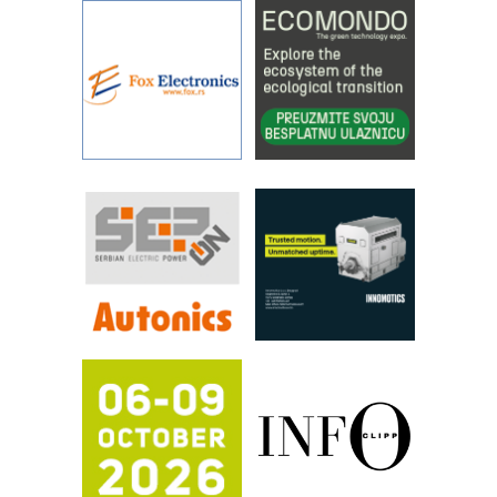
procesnim sistemima
Art Utopia Studio – vizuelne priče
industrije i biznisa
RILINEX kompanije Rittal
FANUC: Najbolje za vašu pametnu
automatizaciju
Efikasno upravljanje energijom
Automatizacija pakovanja · Display
(Shelf-Ready) omotnice
Proizvodnja iC7 Hybrid 1500 VDC
mrežnog pretvarača sa tečnim
hlađenjem
Potpuna efikasnost bez složenih
sistema
Trajna oznaka kao dugoročna korist
Bezbednost na prvom mestu!
IB BLUMENAUER - više od 40 godina
poverenja u industriji