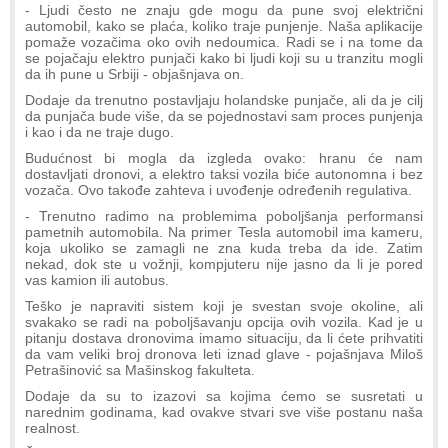
- Ljudi često ne znaju gde mogu da pune svoj električni
automobil, kako se plaća, koliko traje punjenje. Naša aplikacije
pomaže vozačima oko ovih nedoumica. Radi se i na tome da
se pojačaju elektro punjači kako bi ljudi koji su u tranzitu mogli
da ih pune u Srbiji - objašnjava on.
Dodaje da trenutno postavljaju holandske punjače, ali da je cilj
da punjača bude više, da se pojednostavi sam proces punjenja
i kao i da ne traje dugo.
Budućnost bi mogla da izgleda ovako: hranu će nam
dostavljati dronovi, a elektro taksi vozila biće autonomna i bez
vozača. Ovo takođe zahteva i uvođenje određenih regulativa.
- Trenutno radimo na problemima poboljšanja performansi
pametnih automobila. Na primer Tesla automobil ima kameru,
koja ukoliko se zamagli ne zna kuda treba da ide. Zatim
nekad, dok ste u vožnji, kompjuteru nije jasno da li je pored
vas kamion ili autobus.
Teško je napraviti sistem koji je svestan svoje okoline, ali
svakako se radi na poboljšavanju opcija ovih vozila. Kad je u
pitanju dostava dronovima imamo situaciju, da li ćete prihvatiti
da vam veliki broj dronova leti iznad glave - pojašnjava Miloš
Petrašinović sa Mašinskog fakulteta.
Dodaje da su to izazovi sa kojima ćemo se susretati u
narednim godinama, kad ovakve stvari sve više postanu naša
realnost.