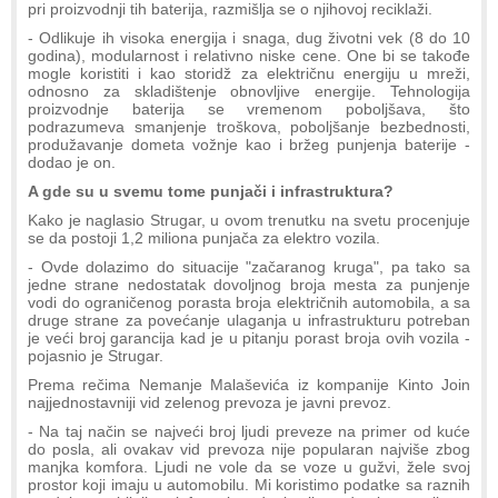
pri proizvodnji tih baterija, razmišlja se o njihovoj reciklaži.
- Odlikuje ih visoka energija i snaga, dug životni vek (8 do 10
godina), modularnost i relativno niske cene. One bi se takođe
mogle koristiti i kao storidž za električnu energiju u mreži,
odnosno za skladištenje obnovljive energije. Tehnologija
proizvodnje baterija se vremenom poboljšava, što
podrazumeva smanjenje troškova, poboljšanje bezbednosti,
produžavanje dometa vožnje kao i bržeg punjenja baterije -
dodao je on.
A gde su u svemu tome punjači i infrastruktura?
Kako je naglasio Strugar, u ovom trenutku na svetu procenjuje
se da postoji 1,2 miliona punjača za elektro vozila.
- Ovde dolazimo do situacije "začaranog kruga", pa tako sa
jedne strane nedostatak dovoljnog broja mesta za punjenje
vodi do ograničenog porasta broja električnih automobila, a sa
druge strane za povećanje ulaganja u infrastrukturu potreban
je veći broj garancija kad je u pitanju porast broja ovih vozila -
pojasnio je Strugar.
Prema rečima Nemanje Malaševića iz kompanije Kinto Join
najjednostavniji vid zelenog prevoza je javni prevoz.
- Na taj način se najveći broj ljudi preveze na primer od kuće
do posla, ali ovakav vid prevoza nije popularan najviše zbog
manjka komfora. Ljudi ne vole da se voze u gužvi, žele svoj
prostor koji imaju u automobilu. Mi koristimo podatke sa raznih