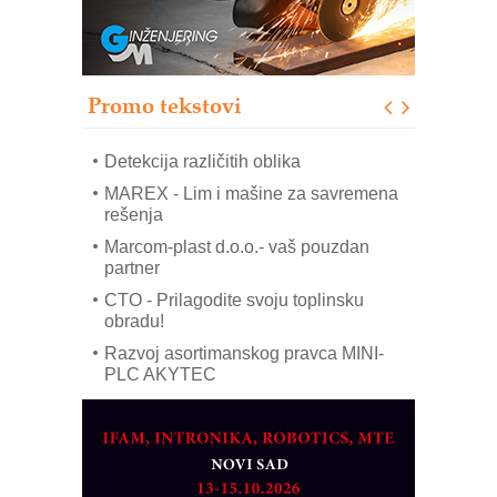
Sigurnije ispitivanje transformatora u
solarnim elektranama i vetroparkovima
Pranje točkova na gradilištu- standard
modernog i odgovornog građenja
Promo tekstovi
ROSA i SCHUNK podižu proizvodnju
na viši nivo
Detekcija različitih oblika
MAREX - Lim i mašine za savremena
rešenja
Marcom-plast d.o.o.- vaš pouzdan
partner
CTO - Prilagodite svoju toplinsku
obradu!
Razvoj asortimanskog pravca MINI-
PLC AKYTEC
AUKOM: Svetski standard metrologije
dostupan u Srbiji
MOTOMAN – NEXT-Robotika vođena
veštačkom inteligencijom