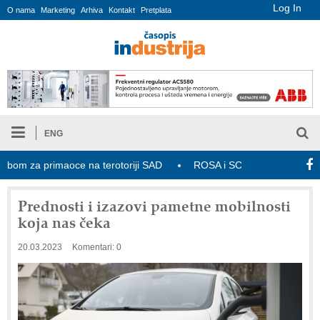
Log In
O nama
Marketing
Arhiva
Kontakt
Pretplata
ENG
m za primaoce na terotoriji SAD
ROSA i SCHUNK podižu proizvodnju
Prednosti i izazovi pametne mobilnosti
koja nas čeka
20.03.2023
Komentari: 0