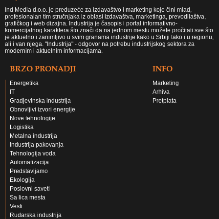
Ind Media d.o.o. je preduzeće za izdavaštvo i marketing koje čini mlad,
profesionalan tim stručnjaka iz oblasi izdavaštva, marketinga, prevodilaštva,
grafičkog i web dizajna. Industrija je časopis i portal informativno-
komercijalnog karaktera što znači da na jednom mestu možete pročitati sve što
je aktuelno i zanimljivo u svim granama industrije kako u Srbiji tako i u regionu,
ali i van njega. "Industrija" - odgovor na potrebu industrijskog sektora za
modernim i aktuelnim informacijama.
BRZO PRONADJI
INFO
Energetika
Marketing
IT
Arhiva
Gradjevinska industrija
Pretplata
Obnovljivi izvori energije
Nove tehnologije
Logistika
Metalna industrija
Industrija pakovanja
Tehnologija voda
Automatizacija
Predstavljamo
Ekologija
Poslovni saveti
Sa lica mesta
Vesti
Rudarska industrija