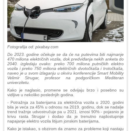
Fotografija od: pixabay.com
Do 2023. godine očekuje se da će na putevima biti najmanje
470 miliona električnih vozila, dok predviđanja nekih anketa do
2040. izgledaju ovako: preko 700 miliona putničkih elektro
vozila i preko 750 miliona električnih dvotočkaša i trotočkaša,
naveo je u svom izlaganju u okviru konferencije Smart Mobility
Velimir Strugar, profesor na podgoričkom Mediteran
univerzitetu.
Kako je naglasio, promene se odvijaju brzo i posebno su
vidljive u nekoliko poslednjih godina.
- Potražnja za baterijama za električna vozila u 2020. godini
bila je veća za 45% u odnosu na 2019. godinu, dok se nadalje
trend tražnje udvostručuje pa u 2021. iznosi 90% - pojasnio je
krivu rasta Strugar i dodao da je trenutno najdostupnije
napajanje elektro vozila litijum jonskim baterijama.
Kako je istakao, s obzirom da znamo za probleme koji nastaju