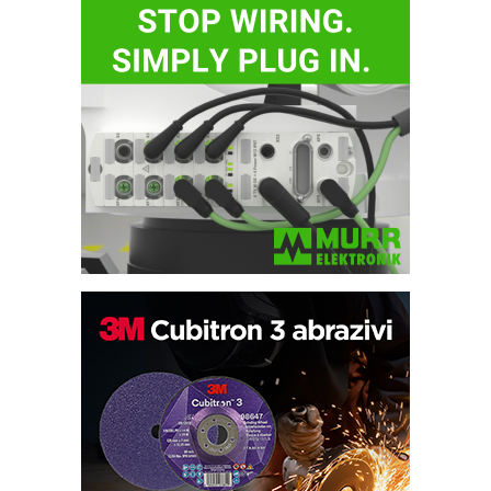
IB BLUMENAUER - više od 40 godina
poverenja u industriji
COMBYPACK
RMQ-TITAN ADVANCED INDICATOR
– Pametna signalizacija za efikasnije
upravljanje mašinama