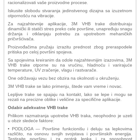
racionalizovati vaše proizvodne procese.
Iskusite slobodu stvaranja jedinstvenog dizajna sa izuzetnom
otpornošću na vibracije.
Za najzahtevnije aplikacije, 3M VHB trake distribuiraju
dinamički ili statiči stres preko cele površine, unapređuju snagu
držanja i otklanjaju potrebu za upotrebom mehaničkih
pričvršćivača.
Proizvođačima pružaju izrazitu prednost zbog preraspodele
pritiska po celoj površini spojeva.
Sa spojevima kreiranim da odole najzahtevnijim izazovima, 3M
VHB trake otporne su na vrućinu, hladnoću i varirajuće
temperature, UV zračenje, vlagu i rastvarače.
One održavaju vezu bez obzira na okolnosti u okruženju.
3M VHB trake se lako primenju, štede vam vreme i novac.
Lepljive trake se spajaju na kontakt, lako se lepe i mogu se
rezati na precizne oblike i veličine za specifične aplikacije.
Odabir adekvatne VHB trake
Prilikom razmatranja upotrebe VHB traka, neophodno je uzeti
u obzir sledeće faktore:
• PODLOGA — Površine funkcionišu i deluju sa lepkovima
različito, na osnovu svojih svojstava i površinskih energija.
Testirajte površinu i za protok lepka i za sposobnost