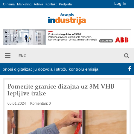
Log In
O nama
Marketing
Arhiva
Kontakt
Pretplata
ENG
igitalizaciju dozvola i strožu kontrolu emisija
Proizvodnja iC7 
Pomerite granice dizajna uz 3M VHB
lepljive trake
05.01.2024
Komentari: 0