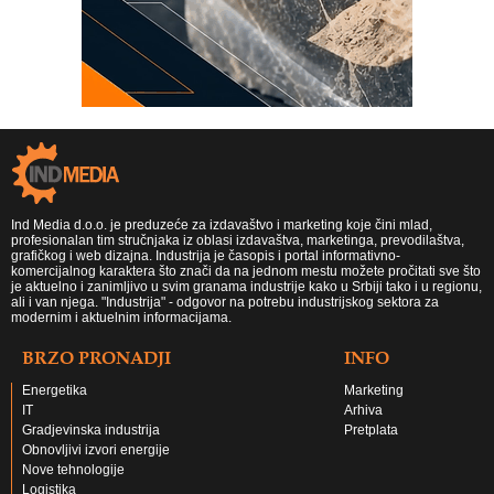
Ind Media d.o.o. je preduzeće za izdavaštvo i marketing koje čini mlad,
profesionalan tim stručnjaka iz oblasi izdavaštva, marketinga, prevodilaštva,
grafičkog i web dizajna. Industrija je časopis i portal informativno-
komercijalnog karaktera što znači da na jednom mestu možete pročitati sve što
je aktuelno i zanimljivo u svim granama industrije kako u Srbiji tako i u regionu,
ali i van njega. "Industrija" - odgovor na potrebu industrijskog sektora za
modernim i aktuelnim informacijama.
BRZO PRONADJI
INFO
Energetika
Marketing
IT
Arhiva
Gradjevinska industrija
Pretplata
Obnovljivi izvori energije
Nove tehnologije
Logistika