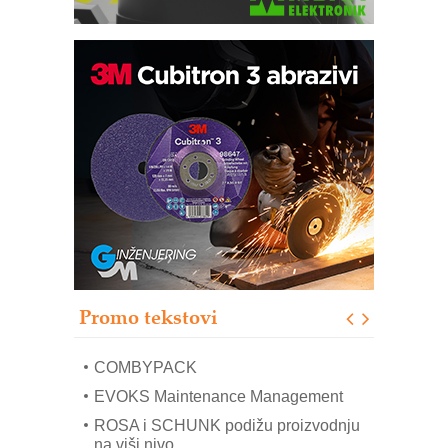
Bezbednost na prvom mestu!
IB BLUMENAUER - više od 40 godina
poverenja u industriji
RMQ-TITAN ADVANCED INDICATOR
– Pametna signalizacija za efikasnije
upravljanje mašinama
Sigurnije ispitivanje transformatora u
solarnim elektranama i vetroparkovima
Pranje točkova na gradilištu- standard
modernog i odgovornog građenja
Proizvodnja iC7 Hybrid 1500 VDC
Promo tekstovi
mrežnog pretvarača sa tečnim
hlađenjem
COMBYPACK
EVOKS Maintenance Management
ROSA i SCHUNK podižu proizvodnju
na viši nivo