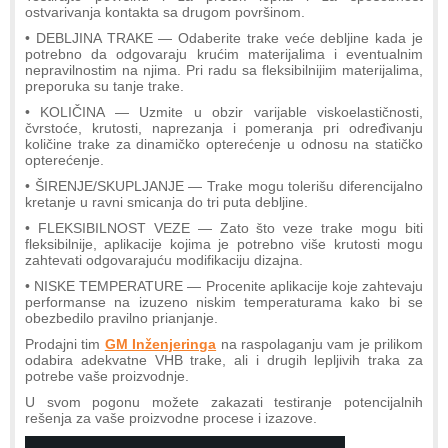
ostvarivanja kontakta sa drugom površinom.
• DEBLJINA TRAKE — Odaberite trake veće debljine kada je
potrebno da odgovaraju krućim materijalima i eventualnim
nepravilnostim na njima. Pri radu sa fleksibilnijim materijalima,
preporuka su tanje trake.
• KOLIČINA — Uzmite u obzir varijable viskoelastičnosti,
čvrstoće, krutosti, naprezanja i pomeranja pri određivanju
količine trake za dinamičko opterećenje u odnosu na statičko
opterećenje.
• ŠIRENJE/SKUPLJANJE — Trake mogu tolerišu diferencijalno
kretanje u ravni smicanja do tri puta debljine.
• FLEKSIBILNOST VEZE — Zato što veze trake mogu biti
fleksibilnije, aplikacije kojima je potrebno više krutosti mogu
zahtevati odgovarajuću modifikaciju dizajna.
• NISKE TEMPERATURE — Procenite aplikacije koje zahtevaju
performanse na izuzeno niskim temperaturama kako bi se
obezbedilo pravilno prianjanje.
Prodajni tim
GM Inženjeringa
na raspolaganju vam je prilikom
odabira adekvatne VHB trake, ali i drugih lepljivih traka za
potrebe vaše proizvodnje.
U svom pogonu možete zakazati testiranje potencijalnih
rešenja za vaše proizvodne procese i izazove.