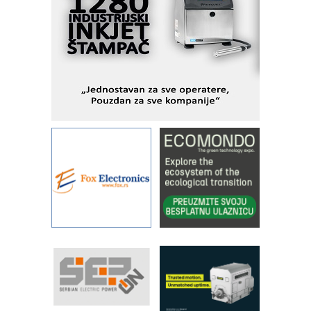
KIP KOP – napredna rešenja za
savremene industrijske i logističke
objekte
Alba d.o.o. – 35 godina preciznosti u
metrologiji i pametnim dozirnim
rešenjima
IBeRTIM - oprema za ispitivanje
kontrole kvaliteta
STAUFF – Komponente koje
povećavaju pouzdanost hidrauličkih
sistema
YAMADA pumpe – japanska
pouzdanost u transferu fluida
Filtration Group Industrial – Napredna
rešenja za filtraciju u hidrauličkim i
procesnim sistemima
RILINEX kompanije Rittal
FANUC: Najbolje za vašu pametnu
automatizaciju