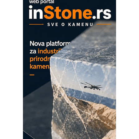
COMBYPACK
EVOKS Maintenance Management
ROSA i SCHUNK podižu proizvodnju
na viši nivo
Detekcija različitih oblika