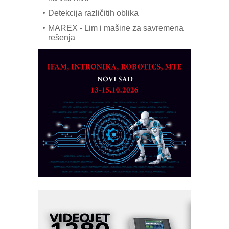
Detekcija različitih oblika
MAREX - Lim i mašine za savremena
rešenja
Marcom-plast d.o.o.- vaš pouzdan
partner
CTO - Prilagodite svoju toplinsku
obradu!
Razvoj asortimanskog pravca MINI-
PLC AKYTEC
AUKOM: Svetski standard metrologije
dostupan u Srbiji
MOTOMAN – NEXT-Robotika vođena
veštačkom inteligencijom
I.SAFE MOBILE revolucioniše
industrijsku automatizaciju
pionirskimmobile operator PANEL-OM
Fleksibilno stezanje i brzo
podešavanje u proizvodnji prototipova