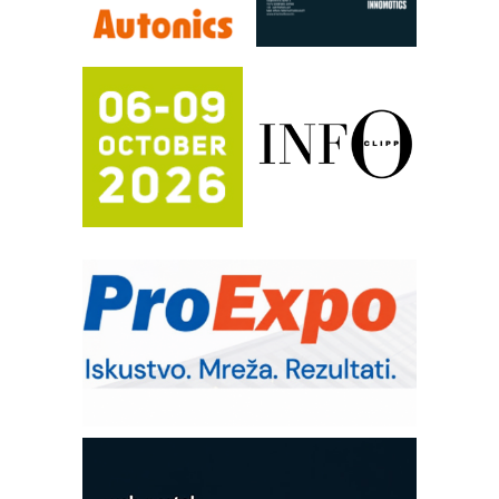
Efikasno upravljanje energijom
Automatizacija pakovanja · Display
(Shelf-Ready) omotnice
Potpuna efikasnost bez složenih
sistema
Trajna oznaka kao dugoročna korist
Bezbednost na prvom mestu!
IB BLUMENAUER - više od 40 godina
poverenja u industriji
RMQ-TITAN ADVANCED INDICATOR
– Pametna signalizacija za efikasnije
upravljanje mašinama
Sigurnije ispitivanje transformatora u
solarnim elektranama i vetroparkovima
Pranje točkova na gradilištu- standard
modernog i odgovornog građenja
Proizvodnja iC7 Hybrid 1500 VDC
mrežnog pretvarača sa tečnim
hlađenjem