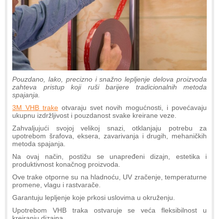
Pouzdano, lako, precizno i snažno lepljenje delova proizvoda
zahteva pristup koji ruši barijere tradicionalnih metoda
spajanja.
3M VHB trake
otvaraju svet novih mogućnosti, i povećavaju
ukupnu izdržljivost i pouzdanost svake kreirane veze.
Zahvaljujući svojoj velikoj snazi, otklanjaju potrebu za
upotrebom šrafova, eksera, zavarivanja i drugih, mehaničkih
metoda spajanja.
Na ovaj način, postižu se unapređeni dizajn, estetika i
produktivnost konačnog proizvoda.
Ove trake otporne su na hladnoću, UV zračenje, temperaturne
promene, vlagu i rastvarače.
Garantuju lepljenje koje prkosi uslovima u okruženju.
Upotrebom VHB traka ostvaruje se veća fleksibilnost u
kreiranju dizajna.