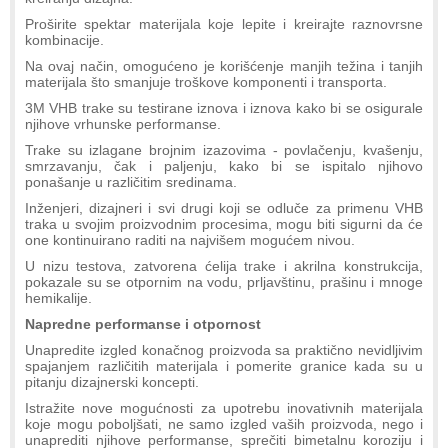
Proširite spektar materijala koje lepite i kreirajte raznovrsne
kombinacije.
Na ovaj način, omogućeno je korišćenje manjih težina i tanjih
materijala što smanjuje troškove komponenti i transporta.
3M VHB trake su testirane iznova i iznova kako bi se osigurale
njihove vrhunske performanse.
Trake su izlagane brojnim izazovima - povlačenju, kvašenju,
smrzavanju, čak i paljenju, kako bi se ispitalo njihovo
ponašanje u različitim sredinama.
Inženjeri, dizajneri i svi drugi koji se odluče za primenu VHB
traka u svojim proizvodnim procesima, mogu biti sigurni da će
one kontinuirano raditi na najvišem mogućem nivou.
U nizu testova, zatvorena ćelija trake i akrilna konstrukcija,
pokazale su se otpornim na vodu, prljavštinu, prašinu i mnoge
hemikalije.
Napredne performanse i otpornost
Unapredite izgled konačnog proizvoda sa praktično nevidljivim
spajanjem različitih materijala i pomerite granice kada su u
pitanju dizajnerski koncepti.
Istražite nove mogućnosti za upotrebu inovativnih materijala
koje mogu poboljšati, ne samo izgled vaših proizvoda, nego i
unaprediti njihove performanse, sprečiti bimetalnu koroziju i