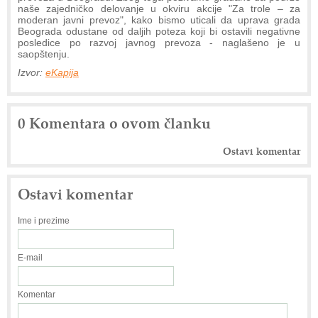
naše zajedničko delovanje u okviru akcije "Za trole – za
moderan javni prevoz", kako bismo uticali da uprava grada
Beograda odustane od daljih poteza koji bi ostavili negativne
posledice po razvoj javnog prevoza - naglašeno je u
saopštenju.
Izvor:
eKapija
0 Komentara o ovom članku
Ostavi komentar
Ostavi komentar
Ime i prezime
E-mail
Komentar