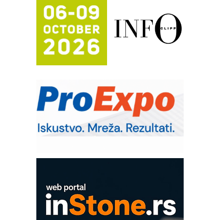
Efikasno upravljanje energijom
Automatizacija pakovanja · Display
(Shelf-Ready) omotnice
Potpuna efikasnost bez složenih
sistema
Trajna oznaka kao dugoročna korist
Bezbednost na prvom mestu!
IB BLUMENAUER - više od 40 godina
poverenja u industriji
RMQ-TITAN ADVANCED INDICATOR
– Pametna signalizacija za efikasnije
upravljanje mašinama
Mitutoyo Crysta-Apex V PLUS: Nova
era CNC merenja
OBO sistemi mrežastih nosača kablova
Proizvodnja iC7 Hybrid 1500 VDC
mrežnog pretvarača sa tečnim
hlađenjem