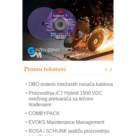
Potpuna efikasnost bez složenih
sistema
Trajna oznaka kao dugoročna korist
Bezbednost na prvom mestu!
IB BLUMENAUER - više od 40 godina
poverenja u industriji
RMQ-TITAN ADVANCED INDICATOR
– Pametna signalizacija za efikasnije
upravljanje mašinama
Promo tekstovi
Mitutoyo Crysta-Apex V PLUS: Nova
era CNC merenja
OBO sistemi mrežastih nosača kablova
Proizvodnja iC7 Hybrid 1500 VDC
mrežnog pretvarača sa tečnim
hlađenjem
COMBYPACK
EVOKS Maintenance Management
ROSA i SCHUNK podižu proizvodnju