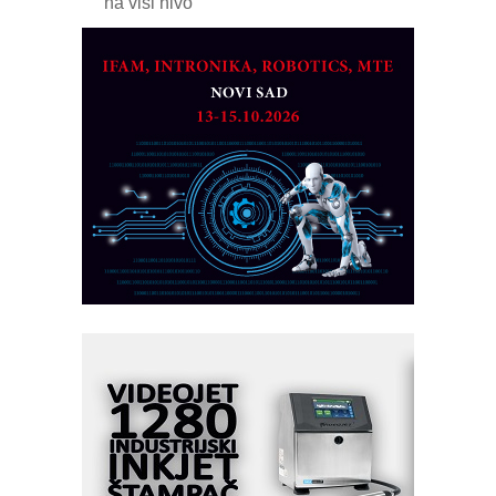
na viši nivo
Detekcija različitih oblika
MAREX - Lim i mašine za savremena
rešenja
Marcom-plast d.o.o.- vaš pouzdan
partner
CTO - Prilagodite svoju toplinsku
obradu!
Razvoj asortimanskog pravca MINI-
PLC AKYTEC
AUKOM: Svetski standard metrologije
dostupan u Srbiji
MOTOMAN – NEXT-Robotika vođena
veštačkom inteligencijom
I.SAFE MOBILE revolucioniše
industrijsku automatizaciju
pionirskimmobile operator PANEL-OM
Fleksibilno stezanje i brzo
podešavanje u proizvodnji prototipova