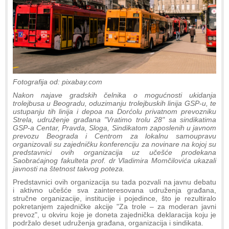
Fotografija od: pixabay.com
Nakon najave gradskih čelnika o mogućnosti ukidanja
trolejbusa u Beogradu, oduzimanju trolejbuskih linija GSP-u, te
ustupanju tih linija i depoa na Dorćolu privatnom prevozniku
Strela, udruženje građana "Vratimo trolu 28" sa sindikatima
GSP-a Centar, Pravda, Sloga, Sindikatom zaposlenih u javnom
prevozu Beograda i Centrom za lokalnu samoupravu
organizovali su zajedničku konferenciju za novinare na kojoj su
predstavnici ovih organizacija uz učešće prodekana
Saobraćajnog fakulteta prof. dr Vladimira Momčilovića ukazali
javnosti na štetnost takvog poteza.
Predstavnici ovih organizacija su tada pozvali na javnu debatu
i aktivno učešće sva zainteresovana udruženja građana,
stručne organizacije, institucije i pojedince, što je rezultiralo
pokretanjem zajedničke akcije "Za trole – za moderan javni
prevoz", u okviru koje je doneta zajednička deklaracija koju je
podržalo deset udruženja građana, organizacija i sindikata.