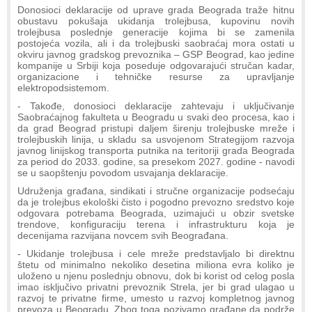
Donosioci deklaracije od uprave grada Beograda traže hitnu
obustavu pokušaja ukidanja trolejbusa, kupovinu novih
trolejbusa poslednje generacije kojima bi se zamenila
postojeća vozila, ali i da trolejbuski saobraćaj mora ostati u
okviru javnog gradskog prevoznika – GSP Beograd, kao jedine
kompanije u Srbiji koja poseduje odgovarajući stručan kadar,
organizacione i tehničke resurse za upravljanje
elektropodsistemom.
- Takođe, donosioci deklaracije zahtevaju i uključivanje
Saobraćajnog fakulteta u Beogradu u svaki deo procesa, kao i
da grad Beograd pristupi daljem širenju trolejbuske mreže i
trolejbuskih linija, u skladu sa usvojenom Strategijom razvoja
javnog linijskog transporta putnika na teritoriji grada Beograda
za period do 2033. godine, sa presekom 2027. godine - navodi
se u saopštenju povodom usvajanja deklaracije.
Udruženja građana, sindikati i stručne organizacije podsećaju
da je trolejbus ekološki čisto i pogodno prevozno sredstvo koje
odgovara potrebama Beograda, uzimajući u obzir svetske
trendove, konfiguraciju terena i infrastrukturu koja je
decenijama razvijana novcem svih Beograđana.
- Ukidanje trolejbusa i cele mreže predstavljalo bi direktnu
štetu od minimalno nekoliko desetina miliona evra koliko je
uloženo u njenu poslednju obnovu, dok bi korist od celog posla
imao isključivo privatni prevoznik Strela, jer bi grad ulagao u
razvoj te privatne firme, umesto u razvoj kompletnog javnog
prevoza u Beogradu. Zbog toga pozivamo građane da podrže