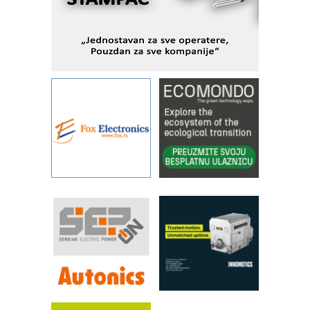
KIP KOP – napredna rešenja za
savremene industrijske i logističke
objekte
Alba d.o.o. – 35 godina preciznosti u
metrologiji i pametnim dozirnim
rešenjima
IBeRTIM - oprema za ispitivanje
kontrole kvaliteta
STAUFF – Komponente koje
povećavaju pouzdanost hidrauličkih
sistema
YAMADA pumpe – japanska
pouzdanost u transferu fluida
Filtration Group Industrial – Napredna
rešenja za filtraciju u hidrauličkim i
procesnim sistemima
RILINEX kompanije Rittal
FANUC: Najbolje za vašu pametnu
automatizaciju