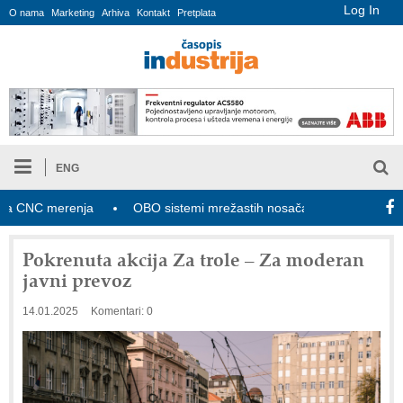
Log In
O nama
Marketing
Arhiva
Kontakt
Pretplata
ENG
NC merenja
OBO sistemi mrežastih nosača kablova
Novi za
Pokrenuta akcija Za trole – Za moderan
javni prevoz
14.01.2025
Komentari: 0