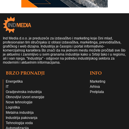
Ind Media d.o.o. je preduzeće za izdavaštvo i marketing koje čini mlad,
profesionalan tim stručnjaka iz oblasi izdavaštva, marketinga, prevodilaštva,
grafičkog i web dizajna. Industrija je časopis i portal informativno-
komercijalnog karaktera što znači da na jednom mestu možete pročitati sve što
je aktuelno i zanimljivo u svim granama industrije kako u Srbiji tako i u regionu,
ali i van njega. "Industrija" - odgovor na potrebu industrijskog sektora za
modernim i aktuelnim informacijama.
BRZO PRONADJI
INFO
Energetika
Marketing
IT
Arhiva
Gradjevinska industrija
Pretplata
Obnovljivi izvori energije
Nove tehnologije
Logistika
Metalna industrija
Industrija pakovanja
Tehnologija voda
Automatizacija