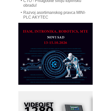
CTO - Prilagodite svoju toplinsku
obradu!
Razvoj asortimanskog pravca MINI-
PLC AKYTEC
AUKOM: Svetski standard metrologije
dostupan u Srbiji
MOTOMAN – NEXT-Robotika vođena
veštačkom inteligencijom
I.SAFE MOBILE revolucioniše
industrijsku automatizaciju
pionirskimmobile operator PANEL-OM
Fleksibilno stezanje i brzo
podešavanje u proizvodnji prototipova
KIP KOP – napredna rešenja za
savremene industrijske i logističke
objekte
Alba d.o.o. – 35 godina preciznosti u
metrologiji i pametnim dozirnim
rešenjima
IBeRTIM - oprema za ispitivanje