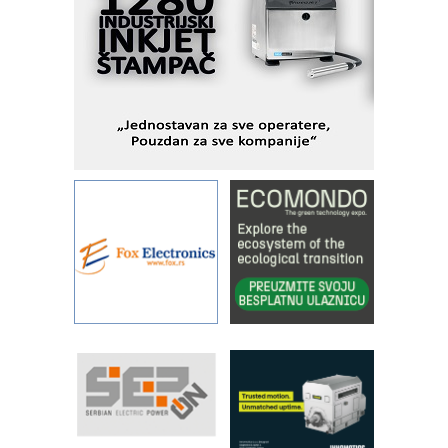
kontrole kvaliteta
STAUFF – Komponente koje
povećavaju pouzdanost hidrauličkih
sistema
YAMADA pumpe – japanska
pouzdanost u transferu fluida
Filtration Group Industrial – Napredna
rešenja za filtraciju u hidrauličkim i
procesnim sistemima
Art Utopia Studio – vizuelne priče
industrije i biznisa
RILINEX kompanije Rittal
FANUC: Najbolje za vašu pametnu
automatizaciju
Efikasno upravljanje energijom
Automatizacija pakovanja · Display
(Shelf-Ready) omotnice
Proizvodnja iC7 Hybrid 1500 VDC
mrežnog pretvarača sa tečnim