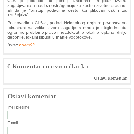
CLS je podsetio da postoji Nacionalni registar izvora
zagadjivanja u nadležnosti Agencije za zaštitu životne sredine,
ali da je “pristup podacima često komplikovan čak i za
stručnjake”.
Po navodima CLS-a, podaci Ncionalnog registra prvenstveno
fokusirani na velike izvore zagadjena mada je očigledno da
ogromne probleme prave i neadekvatne lokalne toplane, divlje
deponije, lokalni ispusti u manje vodotokove.
Izvor:
boom93
0 Komentara o ovom članku
Ostavi komentar
Ostavi komentar
Ime i prezime
E-mail