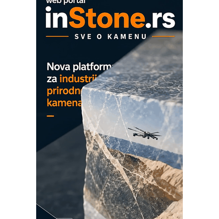
MAREX - Lim i mašine za savremena
rešenja
Marcom-plast d.o.o.- vaš pouzdan
partner
CTO - Prilagodite svoju toplinsku
obradu!