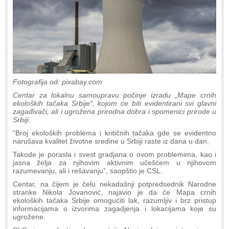
Fotografija od: pixabay.com
Centar za lokalnu samoupravu počinje izradu „Mape crnih
ekoloških tačaka Srbije“, kojom će biti evidentirani svi glavni
zagađivači, ali i ugrožena prirodna dobra i spomenici prirode u
Srbiji.
“Broj ekoloških problema i kritičnih tačaka gde se evidentno
narušava kvalitet životne sredine u Srbiji raste iz dana u dan.
Takode je porasla i svest gradjana o ovom problemima, kao i
jasna želja za njihovim aktivnim učešćem u njihovom
razumevanju, ali i rešavanju”, saopštio je CSL.
Centar, na čijem je čelu nekadašnji potpredsednik Narodne
stranke Nikola Jovanović, najavio je da će Mapa crnih
ekoloških tačaka Srbije omogućiti lak, razumljiv i brz pristup
informacijama o izvorima zagadjenja i lokacijama koje su
ugrožene.