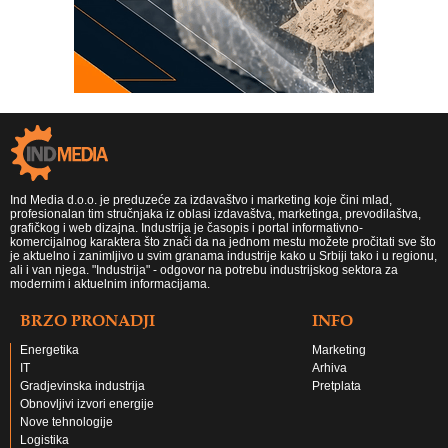
Ind Media d.o.o. je preduzeće za izdavaštvo i marketing koje čini mlad,
profesionalan tim stručnjaka iz oblasi izdavaštva, marketinga, prevodilaštva,
grafičkog i web dizajna. Industrija je časopis i portal informativno-
komercijalnog karaktera što znači da na jednom mestu možete pročitati sve što
je aktuelno i zanimljivo u svim granama industrije kako u Srbiji tako i u regionu,
ali i van njega. "Industrija" - odgovor na potrebu industrijskog sektora za
modernim i aktuelnim informacijama.
BRZO PRONADJI
INFO
Energetika
Marketing
IT
Arhiva
Gradjevinska industrija
Pretplata
Obnovljivi izvori energije
Nove tehnologije
Logistika