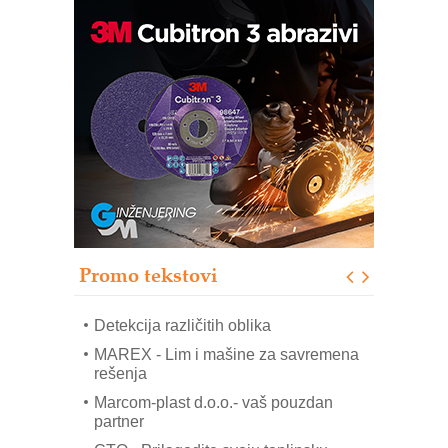
IB BLUMENAUER - više od 40 godina
poverenja u industriji
COMBYPACK
RMQ-TITAN ADVANCED INDICATOR
– Pametna signalizacija za efikasnije
upravljanje mašinama
Sigurnije ispitivanje transformatora u
solarnim elektranama i vetroparkovima
Pranje točkova na gradilištu- standard
modernog i odgovornog građenja
Promo tekstovi
ROSA i SCHUNK podižu proizvodnju
na viši nivo
Detekcija različitih oblika
MAREX - Lim i mašine za savremena
rešenja
Marcom-plast d.o.o.- vaš pouzdan
partner