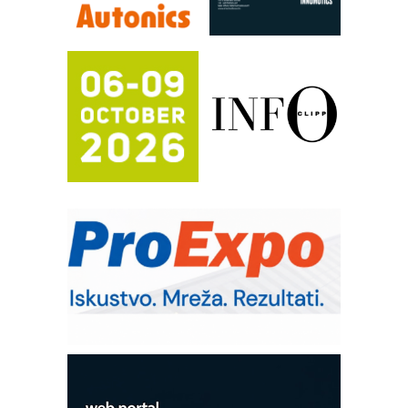
hlađenjem
Potpuna efikasnost bez složenih
sistema
Trajna oznaka kao dugoročna korist
Bezbednost na prvom mestu!
IB BLUMENAUER - više od 40 godina
poverenja u industriji
COMBYPACK
RMQ-TITAN ADVANCED INDICATOR
– Pametna signalizacija za efikasnije
upravljanje mašinama
Sigurnije ispitivanje transformatora u
solarnim elektranama i vetroparkovima
Pranje točkova na gradilištu- standard
modernog i odgovornog građenja
ROSA i SCHUNK podižu proizvodnju
na viši nivo
Detekcija različitih oblika