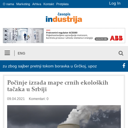
Log In
O nama
Marketing
Arhiva
Kontakt
Pretplata
ENG
 zbog sajber pretnji tokom boravka u Grčkoj, upozorava Kaspersky
Počinje izrada mape crnih ekoloških
tačaka u Srbiji
09.04.2021
Komentari: 0