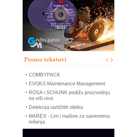
RMQ-TITAN ADVANCED INDICATOR
– Pametna signalizacija za efikasnije
upravljanje mašinama
Sigurnije ispitivanje transformatora u
solarnim elektranama i vetroparkovima
Pranje točkova na gradilištu- standard
modernog i odgovornog građenja
Proizvodnja iC7 Hybrid 1500 VDC
Promo tekstovi
mrežnog pretvarača sa tečnim
hlađenjem
COMBYPACK
EVOKS Maintenance Management
ROSA i SCHUNK podižu proizvodnju
na viši nivo
Detekcija različitih oblika
MAREX - Lim i mašine za savremena
rešenja
Marcom-plast d.o.o.- vaš pouzdan
partner