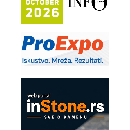
Trajna oznaka kao dugoročna korist
Bezbednost na prvom mestu!
IB BLUMENAUER - više od 40 godina
poverenja u industriji
RMQ-TITAN ADVANCED INDICATOR
– Pametna signalizacija za efikasnije
upravljanje mašinama
Sigurnije ispitivanje transformatora u
solarnim elektranama i vetroparkovima
Pranje točkova na gradilištu- standard
modernog i odgovornog građenja
Proizvodnja iC7 Hybrid 1500 VDC
mrežnog pretvarača sa tečnim
hlađenjem
COMBYPACK
EVOKS Maintenance Management
ROSA i SCHUNK podižu proizvodnju
na viši nivo
Detekcija različitih oblika