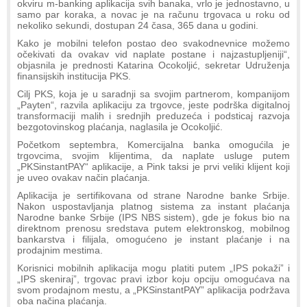
okviru m-banking aplikacija svih banaka, vrlo je jednostavno, u
samo par koraka, a novac je na računu trgovaca u roku od
nekoliko sekundi, dostupan 24 časa, 365 dana u godini.
Kako je mobilni telefon postao deo svakodnevnice možemo
očekivati da ovakav vid naplate postane i najzastupljeniji“,
objasnila je prednosti Katarina Ocokoljić, sekretar Udruženja
finansijskih institucija PKS.
Cilj PKS, koja je u saradnji sa svojim partnerom, kompanijom
„Payten“, razvila aplikaciju za trgovce, jeste podrška digitalnoj
transformaciji malih i srednjih preduzeća i podsticaj razvoja
bezgotovinskog plaćanja, naglasila je Ocokoljić.
Početkom septembra, Komercijalna banka omogućila je
trgovcima, svojim klijentima, da naplate usluge putem
„PKSinstantPAY“ aplikacije, a Pink taksi je prvi veliki klijent koji
je uveo ovakav način plaćanja.
Aplikacija je sertifikovana od strane Narodne banke Srbije.
Nakon uspostavljanja platnog sistema za instant plaćanja
Narodne banke Srbije (IPS NBS sistem), gde je fokus bio na
direktnom prenosu sredstava putem elektronskog, mobilnog
bankarstva i filijala, omogućeno je instant plaćanje i na
prodajnim mestima.
Korisnici mobilnih aplikacija mogu platiti putem „IPS pokaži” i
„IPS skeniraj”, trgovac pravi izbor koju opciju omogućava na
svom prodajnom mestu, a „PKSinstantPAY” aplikacija podržava
oba načina plaćanja.