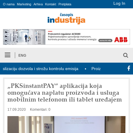
Log In
O nama
Marketing
Arhiva
Kontakt
Pretplata
ENG
iju dozvola i strožu kontrolu emisija
Proizvodnja iC7 Hybrid 150
„PKSinstantPAY“ aplikacija koja
omogućava naplatu proizvoda i usluga
mobilnim telefonom ili tablet uređajem
17.09.2020
Komentari: 0