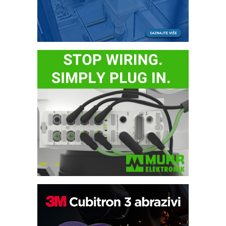
Bezbednost na prvom mestu!
IB BLUMENAUER - više od 40 godina
poverenja u industriji