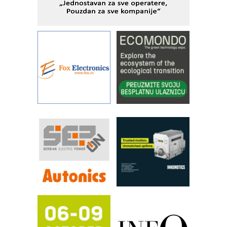
IBeRTIM - oprema za ispitivanje
kontrole kvaliteta
STAUFF – Komponente koje
povećavaju pouzdanost hidrauličkih
sistema
YAMADA pumpe – japanska
pouzdanost u transferu fluida
Filtration Group Industrial – Napredna
rešenja za filtraciju u hidrauličkim i
procesnim sistemima
RILINEX kompanije Rittal
FANUC: Najbolje za vašu pametnu
automatizaciju
Efikasno upravljanje energijom
Automatizacija pakovanja · Display
(Shelf-Ready) omotnice
Potpuna efikasnost bez složenih
sistema