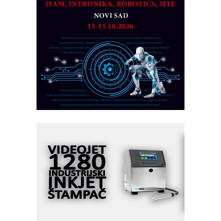
CTO - Prilagodite svoju toplinsku
obradu!
Razvoj asortimanskog pravca MINI-
PLC AKYTEC
AUKOM: Svetski standard metrologije
dostupan u Srbiji
MOTOMAN – NEXT-Robotika vođena
veštačkom inteligencijom
I.SAFE MOBILE revolucioniše
industrijsku automatizaciju
pionirskimmobile operator PANEL-OM
Fleksibilno stezanje i brzo
podešavanje u proizvodnji prototipova
KIP KOP – napredna rešenja za
savremene industrijske i logističke
objekte
Alba d.o.o. – 35 godina preciznosti u
metrologiji i pametnim dozirnim
rešenjima