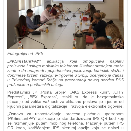
Fotografija od: PKS
„PKSinstantPAY“
aplikacija koja omogućava naplatu
proizvoda i usluga mobilnim telefonom ili tablet uređajem može
znatno da unapredi i pojednostavi poslovanje kurirskih službi i
doprinese bržem razvoju e-trgovine u Srbiji, ocenjeno je danas
u Privrednoj komori Srbije na prezentaciji novog servisa PKS
pružaocima poštanskih usluga.
Predstavnici JP „Pošta Srbije“, „AKS Express kurir“, „CITY
Express“, „BEX Express“, istakli su da je bezgotovinsko
plaćanje od velike važnosti za efikasno poslovanje i jedan od
ključnih parametara digitalizacije i razvoja elektronske trgovine.
„Osnova za uspostavljanje procesa plaćanja upotrebom
’PKSinstantPAY’ aplikacije je standardizovani IPS QR kod koji
se razmenjuje putem mobilnog telefona. Plaćanje putem IPS
QR koda, korišćenjem IPS skeniraj opcije koja se nalazi u