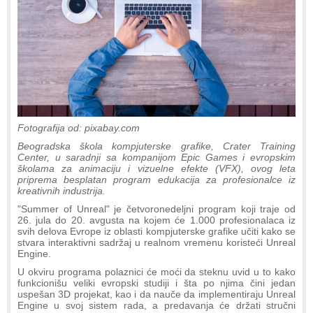
Fotografija od: pixabay.com
Beogradska škola kompjuterske grafike, Crater Training
Center, u saradnji sa kompanijom Epic Games i evropskim
školama za animaciju i vizuelne efekte (VFX), ovog leta
priprema besplatan program edukacija za profesionalce iz
kreativnih industrija.
"Summer of Unreal" je četvoronedeljni program koji traje od
26. jula do 20. avgusta na kojem će 1.000 profesionalaca iz
svih delova Evrope iz oblasti kompjuterske grafike učiti kako se
stvara interaktivni sadržaj u realnom vremenu koristeći Unreal
Engine.
U okviru programa polaznici će moći da steknu uvid u to kako
funkcionišu veliki evropski studiji i šta po njima čini jedan
uspešan 3D projekat, kao i da nauče da implementiraju Unreal
Engine u svoj sistem rada, a predavanja će držati stručni