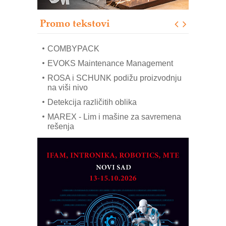
modernog i odgovornog građenja
Proizvodnja iC7 Hybrid 1500 VDC
Promo tekstovi
mrežnog pretvarača sa tečnim
hlađenjem
COMBYPACK
EVOKS Maintenance Management
ROSA i SCHUNK podižu proizvodnju
na viši nivo
Detekcija različitih oblika
MAREX - Lim i mašine za savremena
rešenja
Marcom-plast d.o.o.- vaš pouzdan
partner
CTO - Prilagodite svoju toplinsku
obradu!
Razvoj asortimanskog pravca MINI-
PLC AKYTEC
AUKOM: Svetski standard metrologije
dostupan u Srbiji