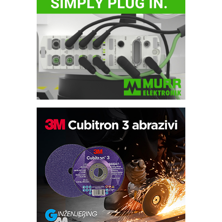
Bezbednost na prvom mestu!
IB BLUMENAUER - više od 40 godina
poverenja u industriji
RMQ-TITAN ADVANCED INDICATOR
– Pametna signalizacija za efikasnije
upravljanje mašinama
Sigurnije ispitivanje transformatora u
solarnim elektranama i vetroparkovima
Pranje točkova na gradilištu- standard