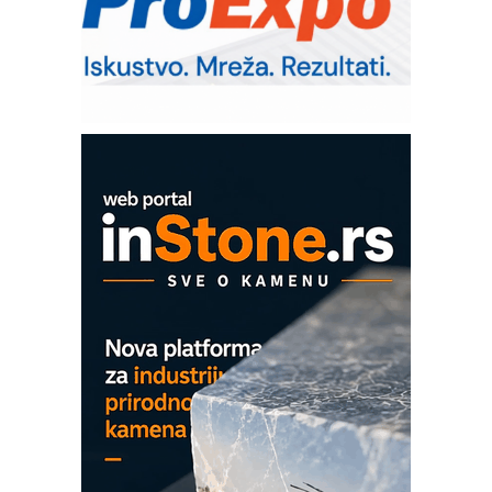
upravljanje mašinama
Sigurnije ispitivanje transformatora u
solarnim elektranama i vetroparkovima
Pranje točkova na gradilištu- standard
modernog i odgovornog građenja
Proizvodnja iC7 Hybrid 1500 VDC
mrežnog pretvarača sa tečnim
hlađenjem
COMBYPACK
EVOKS Maintenance Management
ROSA i SCHUNK podižu proizvodnju
na viši nivo
Detekcija različitih oblika