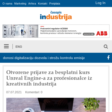
Log In
O nama
Marketing
Arhiva
Kontakt
Pretplata
ENG
i digitalizaciju dozvola i strožu kontrolu emisija
Proizvodnja iC
Otvorene prijave za besplatni kurs
Unreal Engine-a za profesionalce iz
kreativnih industrija
07.07.2021
Komentari: 0