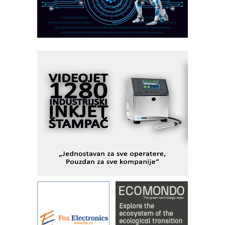
MOTOMAN – NEXT-Robotika vođena
veštačkom inteligencijom
I.SAFE MOBILE revolucioniše
industrijsku automatizaciju
pionirskimmobile operator PANEL-OM
Fleksibilno stezanje i brzo
podešavanje u proizvodnji prototipova
KIP KOP – napredna rešenja za
savremene industrijske i logističke
objekte
Alba d.o.o. – 35 godina preciznosti u
metrologiji i pametnim dozirnim
rešenjima
IBeRTIM - oprema za ispitivanje
kontrole kvaliteta
STAUFF – Komponente koje
povećavaju pouzdanost hidrauličkih
sistema
YAMADA pumpe – japanska