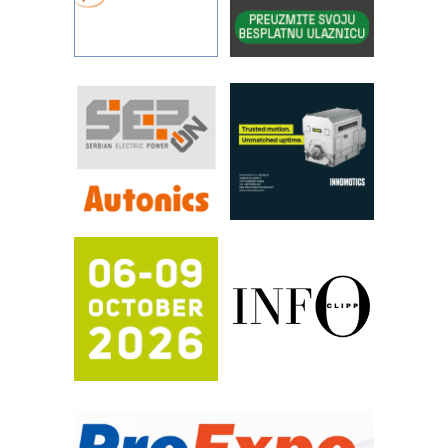
pouzdanost u transferu fluida
Filtration Group Industrial – Napredna
rešenja za filtraciju u hidrauličkim i
procesnim sistemima
RILINEX kompanije Rittal
FANUC: Najbolje za vašu pametnu
automatizaciju
Efikasno upravljanje energijom
Automatizacija pakovanja · Display
(Shelf-Ready) omotnice
Potpuna efikasnost bez složenih
sistema
Trajna oznaka kao dugoročna korist
Bezbednost na prvom mestu!
IB BLUMENAUER - više od 40 godina
poverenja u industriji
RMQ-TITAN ADVANCED INDICATOR
– Pametna signalizacija za efikasnije