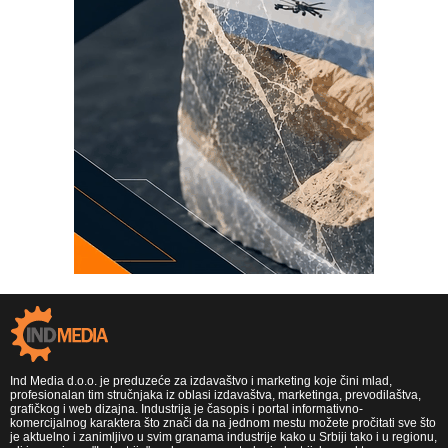
Ind Media d.o.o. je preduzeće za izdavaštvo i marketing koje čini mlad,
profesionalan tim stručnjaka iz oblasi izdavaštva, marketinga, prevodilaštva,
grafičkog i web dizajna. Industrija je časopis i portal informativno-
komercijalnog karaktera što znači da na jednom mestu možete pročitati sve što
je aktuelno i zanimljivo u svim granama industrije kako u Srbiji tako i u regionu,