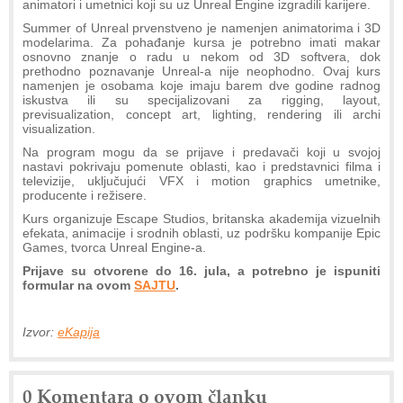
animatori i umetnici koji su uz Unreal Engine izgradili karijere.
Summer of Unreal prvenstveno je namenjen animatorima i 3D
modelarima. Za pohađanje kursa je potrebno imati makar
osnovno znanje o radu u nekom od 3D softvera, dok
prethodno poznavanje Unreal-a nije neophodno. Ovaj kurs
namenjen je osobama koje imaju barem dve godine radnog
iskustva ili su specijalizovani za rigging, layout,
previsualization, concept art, lighting, rendering ili archi
visualization.
Na program mogu da se prijave i predavači koji u svojoj
nastavi pokrivaju pomenute oblasti, kao i predstavnici filma i
televizije, uključujući VFX i motion graphics umetnike,
producente i režisere.
Kurs organizuje Escape Studios, britanska akademija vizuelnih
efekata, animacije i srodnih oblasti, uz podršku kompanije Epic
Games, tvorca Unreal Engine-a.
Prijave su otvorene do 16. jula, a potrebno je ispuniti
formular na ovom
SAJTU
.
Izvor:
eKapija
0 Komentara o ovom članku