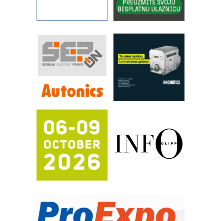
povećavaju pouzdanost hidrauličkih
sistema
YAMADA pumpe – japanska
pouzdanost u transferu fluida
Filtration Group Industrial – Napredna
rešenja za filtraciju u hidrauličkim i
procesnim sistemima
RILINEX kompanije Rittal
FANUC: Najbolje za vašu pametnu
automatizaciju
Efikasno upravljanje energijom
Automatizacija pakovanja · Display
(Shelf-Ready) omotnice
Potpuna efikasnost bez složenih
sistema
Trajna oznaka kao dugoročna korist
Bezbednost na prvom mestu!
IB BLUMENAUER - više od 40 godina
poverenja u industriji