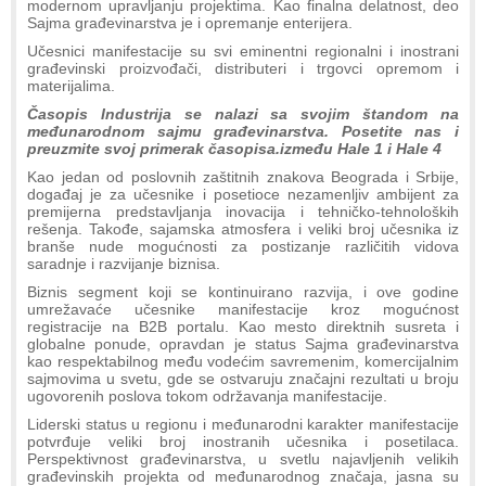
modernom upravljanju projektima. Kao finalna delatnost, deo
Sajma građevinarstva je i opremanje enterijera.
Učesnici manifestacije su svi eminentni regionalni i inostrani
građevinski proizvođači, distributeri i trgovci opremom i
materijalima.
Časopis Industrija se nalazi sa svojim štandom na
međunarodnom sajmu građevinarstva. Posetite nas i
preuzmite svoj primerak časopisa.između Hale 1 i Hale 4
Kao jedan od poslovnih zaštitnih znakova Beograda i Srbije,
događaj je za učesnike i posetioce nezamenljiv ambijent za
premijerna predstavljanja inovacija i tehničko-tehnoloških
rešenja. Takođe, sajamska atmosfera i veliki broj učesnika iz
branše nude mogućnosti za postizanje različitih vidova
saradnje i razvijanje biznisa.
Biznis segment koji se kontinuirano razvija, i ove godine
umrežavaće učesnike manifestacije kroz mogućnost
registracije na B2B portalu. Kao mesto direktnih susreta i
globalne ponude, opravdan je status Sajma građevinarstva
kao respektabilnog među vodećim savremenim, komercijalnim
sajmovima u svetu, gde se ostvaruju značajni rezultati u broju
ugovorenih poslova tokom održavanja manifestacije.
Liderski status u regionu i međunarodni karakter manifestacije
potvrđuje veliki broj inostranih učesnika i posetilaca.
Perspektivnost građevinarstva, u svetlu najavljenih velikih
građevinskih projekta od međunarodnog značaja, jasna su