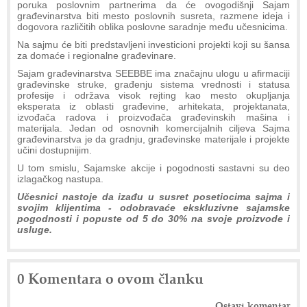
poruka poslovnim partnerima da će ovogodišnji Sajam
građevinarstva biti mesto poslovnih susreta, razmene ideja i
dogovora različitih oblika poslovne saradnje među učesnicima.
Na sajmu će biti predstavljeni investicioni projekti koji su šansa
za domaće i regionalne građevinare.
Sajam građevinarstva SEEBBE ima značajnu ulogu u afirmaciji
građevinske struke, građenju sistema vrednosti i statusa
profesije i održava visok rejting kao mesto okupljanja
eksperata iz oblasti građevine, arhitekata, projektanata,
izvođača radova i proizvođača građevinskih mašina i
materijala. Jedan od osnovnih komercijalnih ciljeva Sajma
građevinarstva je da gradnju, građevinske materijale i projekte
učini dostupnijim.
U tom smislu, Sajamske akcije i pogodnosti sastavni su deo
izlagačkog nastupa.
Učesnici nastoje da izađu u susret posetiocima sajma i
svojim klijentima - odobravaće ekskluzivne sajamske
pogodnosti i popuste od 5 do 30% na svoje proizvode i
usluge.
0 Komentara o ovom članku
Ostavi komentar