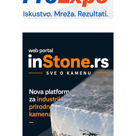
RMQ-TITAN ADVANCED INDICATOR
– Pametna signalizacija za efikasnije
upravljanje mašinama
Mitutoyo Crysta-Apex V PLUS: Nova
era CNC merenja
OBO sistemi mrežastih nosača kablova
Proizvodnja iC7 Hybrid 1500 VDC
mrežnog pretvarača sa tečnim
hlađenjem
COMBYPACK
EVOKS Maintenance Management