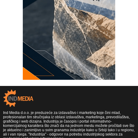
Ind Media d.o.o. je preduzeće za izdavaštvo i marketing koje čini mlad,
profesionalan tim stručnjaka iz oblasi izdavaštva, marketinga, prevodilaštva,
grafičkog i web dizajna. Industrija je časopis i portal informativno-
komercijalnog karaktera što znači da na jednom mestu možete pročitati sve što
je aktuelno i zanimljivo u svim granama industrije kako u Srbiji tako i u regionu,
ali i van njega. "Industrija" - odgovor na potrebu industrijskog sektora za