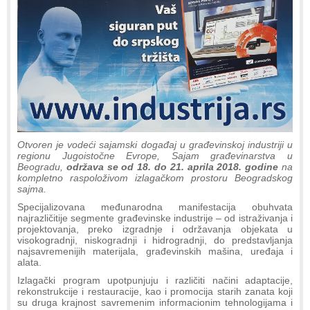
Otvoren je vodeći sajamski događaj u građevinskoj industriji u
regionu Jugoistočne Evrope, Sajam građevinarstva u
Beogradu,
održava se
od 18. do 21. aprila 2018. godine
na
kompletno raspoloživom izlagačkom prostoru Beogradskog
sajma.
Specijalizovana međunarodna manifestacija obuhvata
najrazličitije segmente građevinske industrije – od istraživanja i
projektovanja, preko izgradnje i održavanja objekata u
visokogradnji, niskogradnji i hidrogradnji, do predstavljanja
najsavremenijih materijala, građevinskih mašina, uređaja i
alata.
Izlagački program upotpunjuju i različiti načini adaptacije,
rekonstrukcije i restauracije, kao i promocija starih zanata koji
su druga krajnost savremenim informacionim tehnologijama i