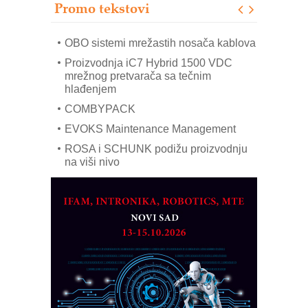
Promo tekstovi
Mitutoyo Crysta-Apex V PLUS: Nova
era CNC merenja
OBO sistemi mrežastih nosača kablova
Proizvodnja iC7 Hybrid 1500 VDC
mrežnog pretvarača sa tečnim
hlađenjem
COMBYPACK
EVOKS Maintenance Management
ROSA i SCHUNK podižu proizvodnju
na viši nivo
Detekcija različitih oblika
MAREX - Lim i mašine za savremena
rešenja
Marcom-plast d.o.o.- vaš pouzdan
partner
CTO - Prilagodite svoju toplinsku
obradu!
Razvoj asortimanskog pravca MINI-