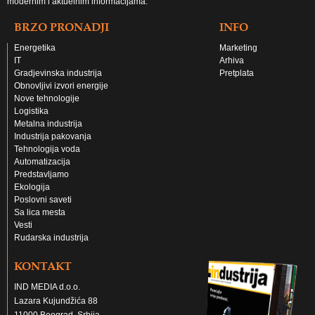
modernim i aktuelnim informacijama.
BRZO PRONADJI
INFO
Energetika
Marketing
IT
Arhiva
Gradjevinska industrija
Pretplata
Obnovljivi izvori energije
Nove tehnologije
Logistika
Metalna industrija
Industrija pakovanja
Tehnologija voda
Automatizacija
Predstavljamo
Ekologija
Poslovni saveti
Sa lica mesta
Vesti
Rudarska industrija
KONTAKT
IND MEDIA d.o.o.
Lazara Kujundžića 88