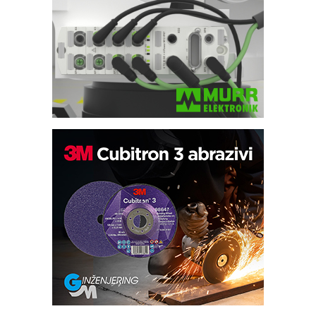
Potpuna efikasnost bez složenih
sistema
Trajna oznaka kao dugoročna korist
Bezbednost na prvom mestu!
IB BLUMENAUER - više od 40 godina
poverenja u industriji
RMQ-TITAN ADVANCED INDICATOR
– Pametna signalizacija za efikasnije
upravljanje mašinama