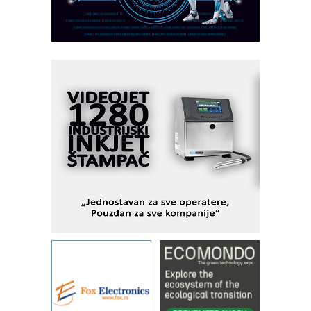
PLC AKYTEC
AUKOM: Svetski standard metrologije
dostupan u Srbiji
MOTOMAN – NEXT-Robotika vođena
veštačkom inteligencijom
I.SAFE MOBILE revolucioniše
industrijsku automatizaciju
pionirskimmobile operator PANEL-OM
Fleksibilno stezanje i brzo
podešavanje u proizvodnji prototipova
KIP KOP – napredna rešenja za
savremene industrijske i logističke
objekte
Alba d.o.o. – 35 godina preciznosti u
metrologiji i pametnim dozirnim
rešenjima
IBeRTIM - oprema za ispitivanje
kontrole kvaliteta
STAUFF – Komponente koje