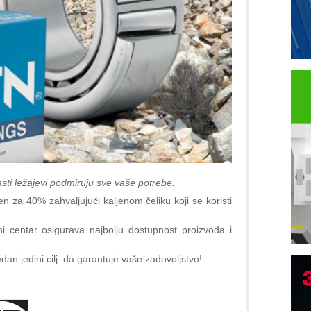
asti ležajevi podmiruju sve vaše potrebe.
 za 40% zahvaljujući kaljenom čeliku koji se koristi
ni centar osigurava najbolju dostupnost proizvoda i
dan jedini cilj: da garantuje vaše zadovoljstvo!
B
I
p