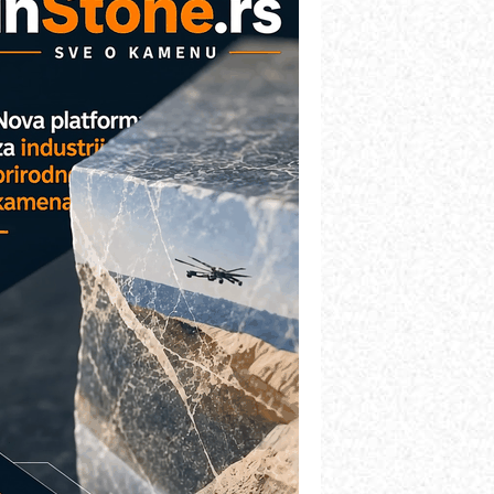
etekcija različitih oblika