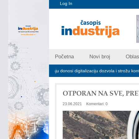
Log In
Početna
Novi broj
Oblast
jskom zagađivanju donosi digitalizaciju dozvola i strožu kontrolu emisij
OTPORAN NA SVE, PRE
23.06.2021
Komentari: 0