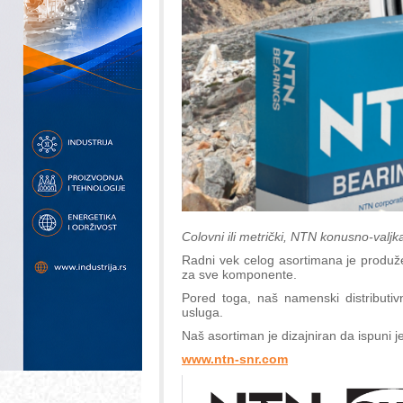
Colovni ili metrički, NTN konusno-valjk
Radni vek celog asortimana je produžen
za sve komponente.
Pored toga, naš namenski distributiv
usluga.
Naš asortiman je dizajniran da ispuni je
www.ntn-snr.com