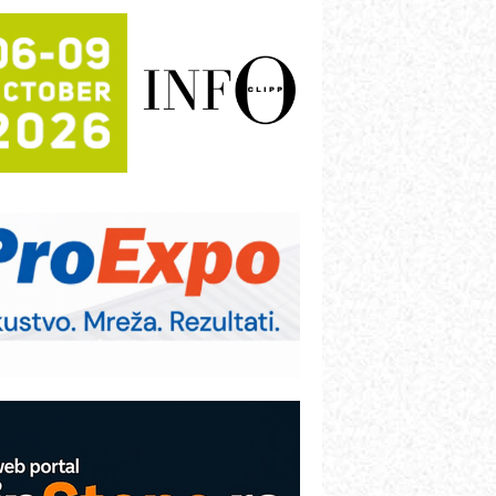
rajna oznaka kao dugoročna korist
ezbednost na prvom mestu!
B BLUMENAUER - više od 40 godina
overenja u industriji
RMQ-TITAN ADVANCED INDICATOR
 Pametna signalizacija za efikasnije
pravljanje mašinama
igurnije ispitivanje transformatora u
olarnim elektranama i vetroparkovima
ranje točkova na gradilištu- standard
odernog i odgovornog građenja
roizvodnja iC7 Hybrid 1500 VDC
režnog pretvarača sa tečnim
lađenjem
COMBYPACK
VOKS Maintenance Management
OSA i SCHUNK podižu proizvodnju
a viši nivo