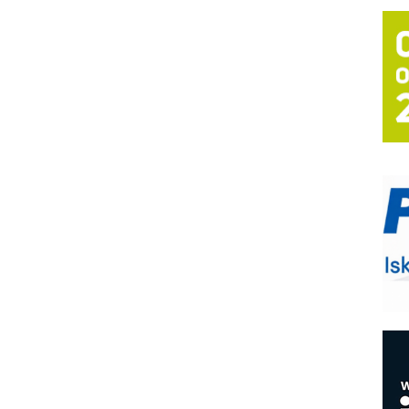
T
B
I
p
–
u
S
s
P
m
P
m
h
E
R
n