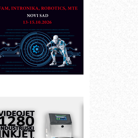
artner
TO - Prilagodite svoju toplinsku
bradu!
azvoj asortimanskog pravca MINI-
PLC AKYTEC
UKOM: Svetski standard metrologije
ostupan u Srbiji
OTOMAN – NEXT-Robotika vođena
eštačkom inteligencijom
.SAFE MOBILE revolucioniše
ndustrijsku automatizaciju
ionirskimmobile operator PANEL-OM
leksibilno stezanje i brzo
odešavanje u proizvodnji prototipova
IP KOP – napredna rešenja za
avremene industrijske i logističke
bjekte
lba d.o.o. – 35 godina preciznosti u
etrologiji i pametnim dozirnim