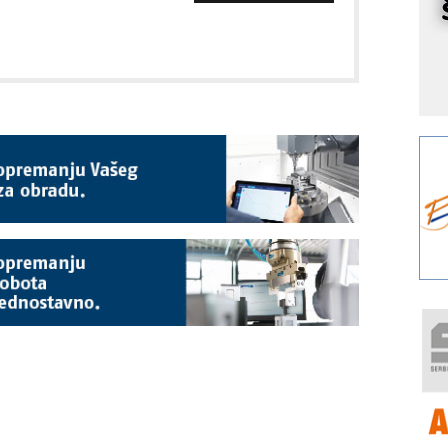
r
I
k
S
p
s
Y
p
F
r
p
R
F
a
E
A
(
P
s