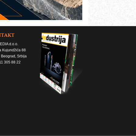
NTAKT
EDIA d.o.o.
a Kujundžića 88
 Beograd, Srbija
11 305 88 22