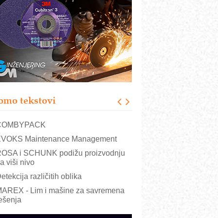
RMQ-TITAN ADVANCED INDICATOR
 Pametna signalizacija za efikasnije
pravljanje mašinama
igurnije ispitivanje transformatora u
olarnim elektranama i vetroparkovima
ranje točkova na gradilištu- standard
odernog i odgovornog građenja
roizvodnja iC7 Hybrid 1500 VDC
omo tekstovi
režnog pretvarača sa tečnim
lađenjem
COMBYPACK
VOKS Maintenance Management
OSA i SCHUNK podižu proizvodnju
a viši nivo
etekcija različitih oblika
AREX - Lim i mašine za savremena
ešenja
arcom-plast d.o.o.- vaš pouzdan