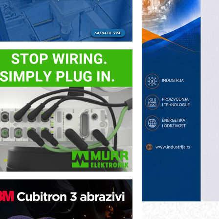
ezbednost na prvom mestu!
B BLUMENAUER - više od 40 godina
overenja u industriji