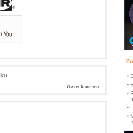
–
u
S
s
P
m
P
Pr
m
h
nku
E
Ostavi komentar
R
n
D
M
r
M