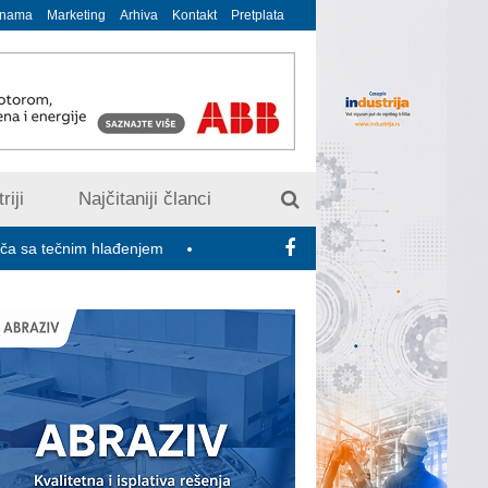
 nama
Marketing
Arhiva
Kontakt
Pretplata
riji
Najčitaniji članci
im hlađenjem
Minimalac 2027: Sindikati traže veće povećanje