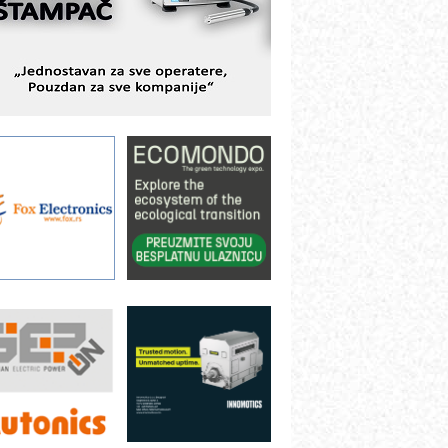
ešenjima
BeRTIM - oprema za ispitivanje
ontrole kvaliteta
TAUFF – Komponente koje
ovećavaju pouzdanost hidrauličkih
istema
AMADA pumpe – japanska
ouzdanost u transferu fluida
iltration Group Industrial – Napredna
ešenja za filtraciju u hidrauličkim i
rocesnim sistemima
ILINEX kompanije Rittal
ANUC: Najbolje za vašu pametnu
utomatizaciju
fikasno upravljanje energijom
utomatizacija pakovanja · Display
Shelf-Ready) omotnice
otpuna efikasnost bez složenih
istema