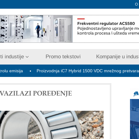
O
i industije
Promo tekstovi
Kompanije u indust
a
Proizvodnja iC7 Hybrid 1500 VDC mrežnog pretvarača sa tečn
VAZILAZI POREĐENJE