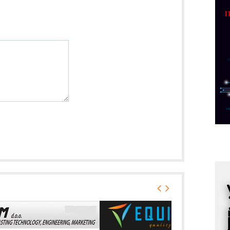
p
C
o
R
A
d
M
v
I
i
p
F
p
K
s
o
A
m