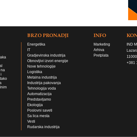
BRZO PRONADJI
INFO
KO
Energetika
Marketing
IND M
IT
Arhiva
Lazar
Gradjevinska industrija
Pretplata
11000
jaka
Obnovljivi izvori energije
+381 
al
Nove tehnologije
 na
Logistika
i
Metalna industrija
 tako
a
Industrija pakovanja
lnim
Tehnologija voda
Automatizacija
Predstavljamo
Ekologija
Poslovni saveti
Sa lica mesta
Vesti
Rudarska industrija