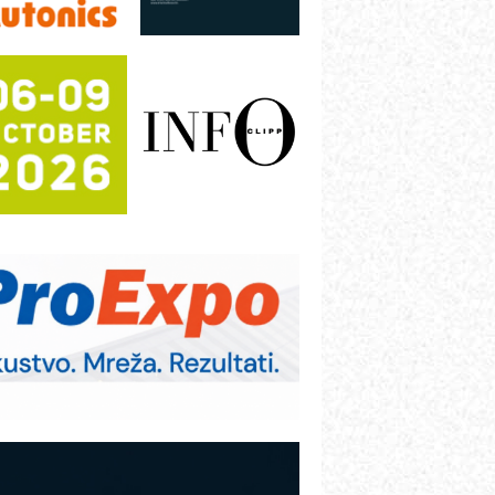
rajna oznaka kao dugoročna korist
ezbednost na prvom mestu!
B BLUMENAUER - više od 40 godina
overenja u industriji
COMBYPACK
RMQ-TITAN ADVANCED INDICATOR
 Pametna signalizacija za efikasnije
pravljanje mašinama
igurnije ispitivanje transformatora u
olarnim elektranama i vetroparkovima
ranje točkova na gradilištu- standard
odernog i odgovornog građenja
OSA i SCHUNK podižu proizvodnju
a viši nivo
etekcija različitih oblika
AREX - Lim i mašine za savremena
ešenja