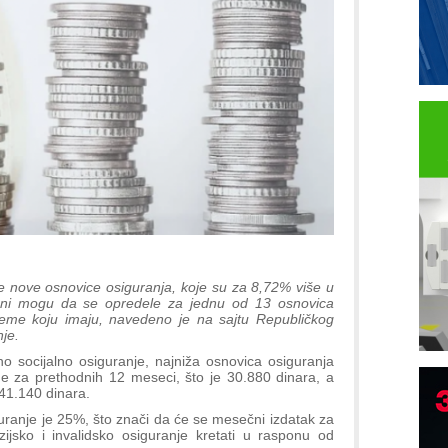
e nove osnovice osiguranja, koje su za 8,72% više u
ani mogu da se opredele za jednu od 13 osnovica
reme koju imaju, navedeno je na sajtu Republičkog
nje.
socijalno osiguranje, najniža osnovica osiguranja
e za prethodnih 12 meseci, što je 30.880 dinara, a
41.140 dinara.
I
guranje je 25%, što znači da će se mesečni izdatak za
p
jsko i invalidsko osiguranje kretati u rasponu od