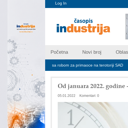
Log In
Početna
Novi broj
Oblast
e ne prima pošiljke sa robom za primaoce na terotoriji SAD
ROSA i
Od januara 2022. godine 
05.01.2022
Komentari: 0