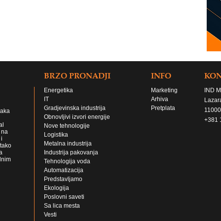
BRZO PRONADJI
INFO
KO
Energetika
Marketing
IND M
IT
Arhiva
Lazar
Gradjevinska industrija
Pretplata
11000
jaka
Obnovljivi izvori energije
+381 
al
Nove tehnologije
 na
Logistika
i
Metalna industrija
 tako
a
Industrija pakovanja
lnim
Tehnologija voda
Automatizacija
Predstavljamo
Ekologija
Poslovni saveti
Sa lica mesta
Vesti