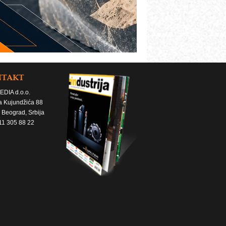
NTAKT
EDIA d.o.o.
a Kujundžića 88
 Beograd, Srbija
11 305 88 22