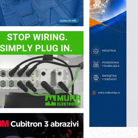
B BLUMENAUER - više od 40 godina
overenja u industriji