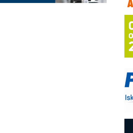
T
B
I
p
–
u
S
s
P
m
R
n
D
M
r