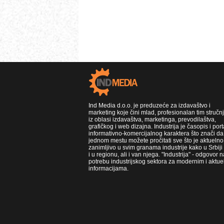
Ind Media d.o.o. je preduzeće za izdavaštvo i
marketing koje čini mlad, profesionalan tim stručn
iz oblasi izdavaštva, marketinga, prevodilaštva,
grafičkog i web dizajna. Industrija je časopis i port
informativno-komercijalnog karaktera što znači da
jednom mestu možete pročitati sve što je aktuelno 
zanimljivo u svim granama industrije kako u Srbiji
i u regionu, ali i van njega. "Industrija" - odgovor n
potrebu industrijskog sektora za modernim i aktue
informacijama.