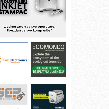
istema
AMADA pumpe – japanska
ouzdanost u transferu fluida
iltration Group Industrial – Napredna
ešenja za filtraciju u hidrauličkim i
rocesnim sistemima
rt Utopia Studio – vizuelne priče
ndustrije i biznisa
ILINEX kompanije Rittal
ANUC: Najbolje za vašu pametnu
utomatizaciju
fikasno upravljanje energijom
utomatizacija pakovanja · Display
Shelf-Ready) omotnice
roizvodnja iC7 Hybrid 1500 VDC
režnog pretvarača sa tečnim
lađenjem
otpuna efikasnost bez složenih
istema