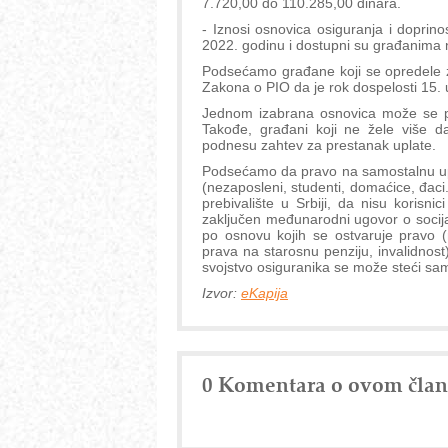
7.720,00 do 110.285,00 dinara.
- Iznosi osnovica osiguranja i doprino
2022. godinu i dostupni su građanima n
Podsećamo građane koji se opredele 
Zakona o PIO da je rok dospelosti 15.
Jednom izabrana osnovica može se p
Takođe, građani koji ne žele više 
podnesu zahtev za prestanak uplate.
Podsećamo da pravo na samostalnu upl
(nezaposleni, studenti, domaćice, đaci
prebivalište u Srbiji, da nisu korisnic
zaključen međunarodni ugovor o socija
po osnovu kojih se ostvaruje pravo (
prava na starosnu penziju, invalidnost)
svojstvo osiguranika se može steći samo
Izvor:
eKapija
0 Komentara o ovom čla