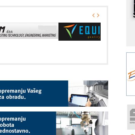
s
Y
p
F
r
p
A
i
R
F
a
E
A
(
P
m
h
P
s