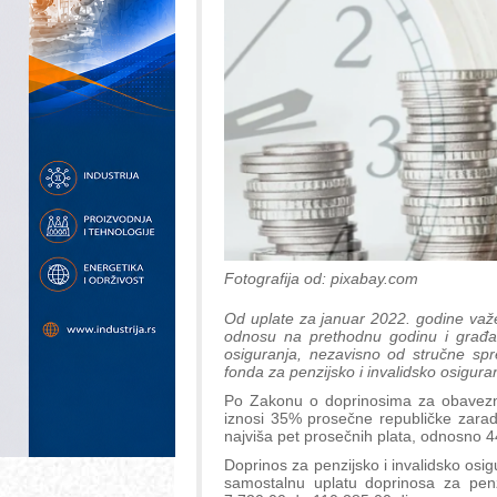
Fotografija od: pixabay.com
Od uplate za januar 2022. godine važ
odnosu na prethodnu godinu i građ
osiguranja, nezavisno od stručne sp
fonda za penzijsko i invalidsko osigura
Po Zakonu o doprinosima za obavezno 
iznosi 35% prosečne republičke zarad
najviša pet prosečnih plata, odnosno 4
Doprinos za penzijsko i invalidsko osi
samostalnu uplatu doprinosa za penzi