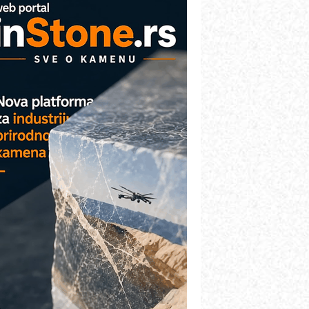
arcom-plast d.o.o.- vaš pouzdan
artner
TO - Prilagodite svoju toplinsku
bradu!