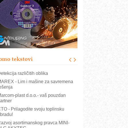
COMBYPACK
RMQ-TITAN ADVANCED INDICATOR
 Pametna signalizacija za efikasnije
pravljanje mašinama
igurnije ispitivanje transformatora u
olarnim elektranama i vetroparkovima
ranje točkova na gradilištu- standard
odernog i odgovornog građenja
omo tekstovi
OSA i SCHUNK podižu proizvodnju
a viši nivo
etekcija različitih oblika
AREX - Lim i mašine za savremena
ešenja
arcom-plast d.o.o.- vaš pouzdan
artner
TO - Prilagodite svoju toplinsku
bradu!
azvoj asortimanskog pravca MINI-