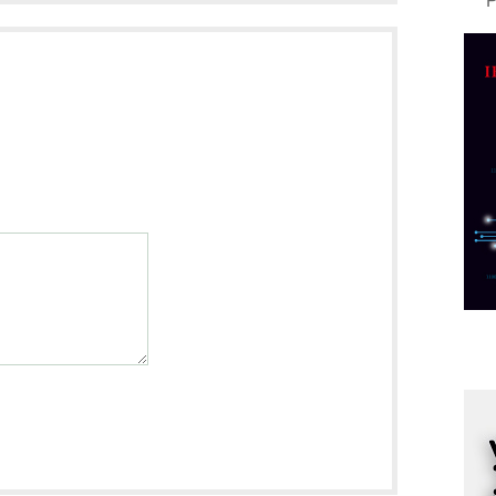
A
d
M
v
I
i
p
F
p
K
s
o
A
m
r
I
k
S
p