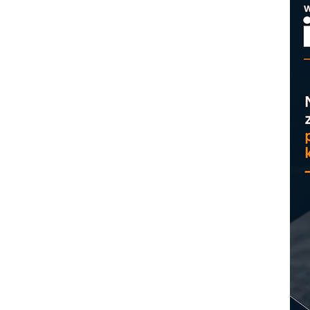
M
p
C
o