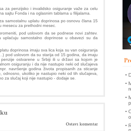
sa za penzijsko i invalidsko osiguranje važe za celu
a sajtu Fonda i na oglasnim tablama u filijalama.
–
za samostalnu uplatu doprinosa po osnovu člana 15
u
 u mesecu za prethodni mesec.
S
romeniti, pod uslovom da se podnese novi zahtev.
da uplaćuju samostalno doprinose u obavezi su da
s
P
atu doprinosa imaju sva lica koja su van osiguranja
m
...) pod uslovom da su starija od 15 godina, da imaju
Pr
i penzije ostvarene u Srbiji ili u državi sa kojom je
R
lnom osiguranju i da nije nastupio neki od slučajeva
n
npr. navršenje godina života propisanih za sticanje
, odnosno, ukoliko je nastupio neki od tih slučajeva,
D
 za slučaj koji nije nastupio - dodaje se.
M
r
M
p
nku
C
o
Ostavi komentar
R