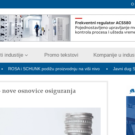
O
i industije
Promo tekstovi
Kompanije u indust
 SCHUNK podižu proizvodnju na viši nivo
Javni dug Srbije na kra
- nove osnovice osiguranja