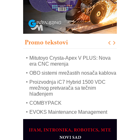
sistema
Trajna oznaka kao dugoročna korist
Bezbednost na prvom mestu!
IB BLUMENAUER - više od 40 godina
poverenja u industriji
Promo tekstovi
Art Utopia Studio – vizuelne priče
industrije i biznisa
Mitutoyo Crysta-Apex V PLUS: Nova
era CNC merenja
OBO sistemi mrežastih nosača kablova
Proizvodnja iC7 Hybrid 1500 VDC
mrežnog pretvarača sa tečnim
hlađenjem
COMBYPACK
EVOKS Maintenance Management
ROSA i SCHUNK podižu proizvodnju
na viši nivo
Detekcija različitih oblika