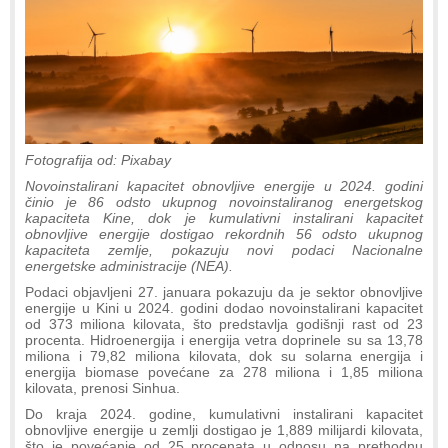
Fotografija od: Pixabay
Novoinstalirani kapacitet obnovljive energije u 2024. godini
činio je 86 odsto ukupnog novoinstaliranog energetskog
kapaciteta Kine, dok je kumulativni instalirani kapacitet
obnovljive energije dostigao rekordnih 56 odsto ukupnog
kapaciteta zemlje, pokazuju novi podaci Nacionalne
energetske administracije (NEA).
Podaci objavljeni 27. januara pokazuju da je sektor obnovljive
energije u Kini u 2024. godini dodao novoinstalirani kapacitet
od 373 miliona kilovata, što predstavlja godišnji rast od 23
procenta. Hidroenergija i energija vetra doprinele su sa 13,78
miliona i 79,82 miliona kilovata, dok su solarna energija i
energija biomase povećane za 278 miliona i 1,85 miliona
kilovata, prenosi Sinhua.
Do kraja 2024. godine, kumulativni instalirani kapacitet
obnovljive energije u zemlji dostigao je 1,889 milijardi kilovata,
što je povećanje od 25 procenata u odnosu na prethodnu