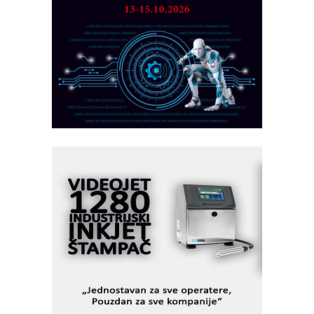
MAREX - Lim i mašine za savremena
rešenja
Marcom-plast d.o.o.- vaš pouzdan
partner
CTO - Prilagodite svoju toplinsku
obradu!
Razvoj asortimanskog pravca MINI-
PLC AKYTEC
AUKOM: Svetski standard metrologije
dostupan u Srbiji
MOTOMAN – NEXT-Robotika vođena
veštačkom inteligencijom
I.SAFE MOBILE revolucioniše
industrijsku automatizaciju
pionirskimmobile operator PANEL-OM
Fleksibilno stezanje i brzo
podešavanje u proizvodnji prototipova
KIP KOP – napredna rešenja za
savremene industrijske i logističke