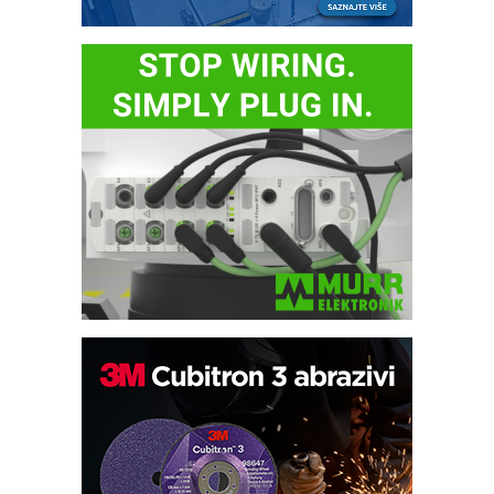
Automatizacija pakovanja · Display
(Shelf-Ready) omotnice
Potpuna efikasnost bez složenih