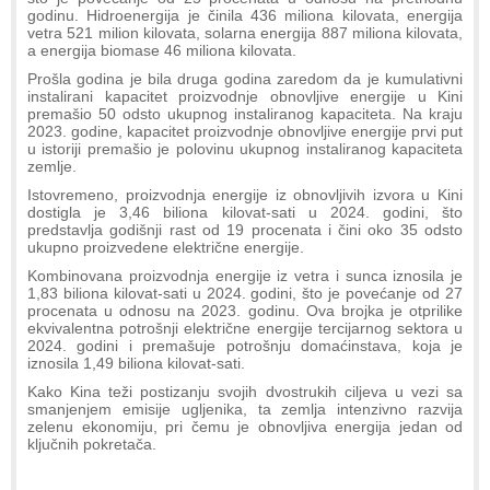
godinu. Hidroenergija je činila 436 miliona kilovata, energija
vetra 521 milion kilovata, solarna energija 887 miliona kilovata,
a energija biomase 46 miliona kilovata.
Prošla godina je bila druga godina zaredom da je kumulativni
instalirani kapacitet proizvodnje obnovljive energije u Kini
premašio 50 odsto ukupnog instaliranog kapaciteta. Na kraju
2023. godine, kapacitet proizvodnje obnovljive energije prvi put
u istoriji premašio je polovinu ukupnog instaliranog kapaciteta
zemlje.
Istovremeno, proizvodnja energije iz obnovljivih izvora u Kini
dostigla je 3,46 biliona kilovat-sati u 2024. godini, što
predstavlja godišnji rast od 19 procenata i čini oko 35 odsto
ukupno proizvedene električne energije.
Kombinovana proizvodnja energije iz vetra i sunca iznosila je
1,83 biliona kilovat-sati u 2024. godini, što je povećanje od 27
procenata u odnosu na 2023. godinu. Ova brojka je otprilike
ekvivalentna potrošnji električne energije tercijarnog sektora u
2024. godini i premašuje potrošnju domaćinstava, koja je
iznosila 1,49 biliona kilovat-sati.
Kako Kina teži postizanju svojih dvostrukih ciljeva u vezi sa
smanjenjem emisije ugljenika, ta zemlja intenzivno razvija
zelenu ekonomiju, pri čemu je obnovljiva energija jedan od
ključnih pokretača.