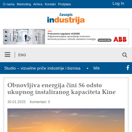
Log In
O nama
Marketing
Arhiva
Kontakt
Pretplata
ENG
dio – vizuelne priče industrije i biznisa
Mitutoyo Crysta-Apex V 
Obnovljiva energija čini 56 odsto
ukupnog instaliranog kapaciteta Kine
30.01.2025
Komentari: 0