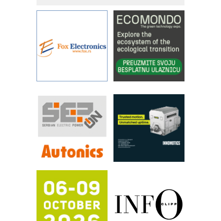
objekte
Alba d.o.o. – 35 godina preciznosti u
metrologiji i pametnim dozirnim
rešenjima
IBeRTIM - oprema za ispitivanje
kontrole kvaliteta
STAUFF – Komponente koje
povećavaju pouzdanost hidrauličkih
sistema
YAMADA pumpe – japanska
pouzdanost u transferu fluida
Filtration Group Industrial – Napredna
rešenja za filtraciju u hidrauličkim i
procesnim sistemima
RILINEX kompanije Rittal
FANUC: Najbolje za vašu pametnu
automatizaciju
Efikasno upravljanje energijom
Automatizacija pakovanja · Display