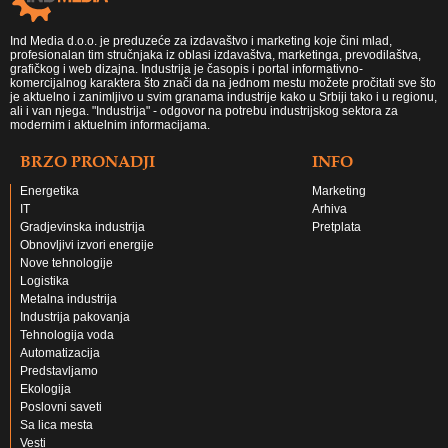
Ind Media d.o.o. je preduzeće za izdavaštvo i marketing koje čini mlad,
profesionalan tim stručnjaka iz oblasi izdavaštva, marketinga, prevodilaštva,
grafičkog i web dizajna. Industrija je časopis i portal informativno-
komercijalnog karaktera što znači da na jednom mestu možete pročitati sve što
je aktuelno i zanimljivo u svim granama industrije kako u Srbiji tako i u regionu,
ali i van njega. "Industrija" - odgovor na potrebu industrijskog sektora za
modernim i aktuelnim informacijama.
BRZO PRONADJI
INFO
Energetika
Marketing
IT
Arhiva
Gradjevinska industrija
Pretplata
Obnovljivi izvori energije
Nove tehnologije
Logistika
Metalna industrija
Industrija pakovanja
Tehnologija voda
Automatizacija
Predstavljamo
Ekologija
Poslovni saveti
Sa lica mesta
Vesti