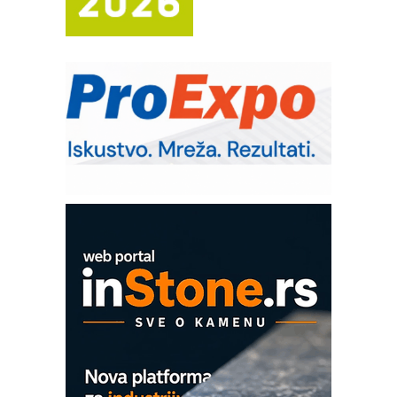
(Shelf-Ready) omotnice
Potpuna efikasnost bez složenih
sistema
Trajna oznaka kao dugoročna korist
Bezbednost na prvom mestu!
IB BLUMENAUER - više od 40 godina
poverenja u industriji
Art Utopia Studio – vizuelne priče
industrije i biznisa
Mitutoyo Crysta-Apex V PLUS: Nova
era CNC merenja
OBO sistemi mrežastih nosača kablova
Proizvodnja iC7 Hybrid 1500 VDC
mrežnog pretvarača sa tečnim
hlađenjem
COMBYPACK