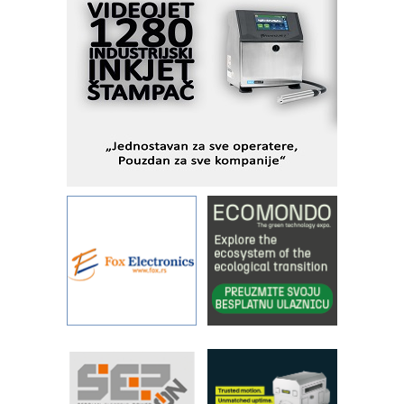
I.SAFE MOBILE revolucioniše
industrijsku automatizaciju
pionirskimmobile operator PANEL-OM
Fleksibilno stezanje i brzo
podešavanje u proizvodnji prototipova
KIP KOP – napredna rešenja za
savremene industrijske i logističke
objekte
Alba d.o.o. – 35 godina preciznosti u
metrologiji i pametnim dozirnim
rešenjima
IBeRTIM - oprema za ispitivanje
kontrole kvaliteta
STAUFF – Komponente koje
povećavaju pouzdanost hidrauličkih
sistema
YAMADA pumpe – japanska
pouzdanost u transferu fluida
Filtration Group Industrial – Napredna
rešenja za filtraciju u hidrauličkim i