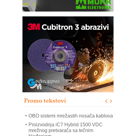
Potpuna efikasnost bez složenih
sistema
Trajna oznaka kao dugoročna korist
Bezbednost na prvom mestu!
IB BLUMENAUER - više od 40 godina
poverenja u industriji
RMQ-TITAN ADVANCED INDICATOR
– Pametna signalizacija za efikasnije
upravljanje mašinama
Promo tekstovi
Mitutoyo Crysta-Apex V PLUS: Nova
era CNC merenja
OBO sistemi mrežastih nosača kablova
Proizvodnja iC7 Hybrid 1500 VDC
mrežnog pretvarača sa tečnim