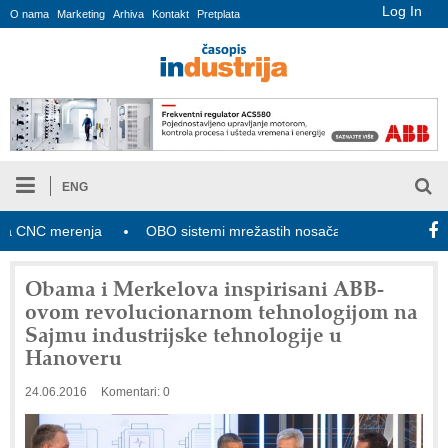
Log In
O nama
Marketing
Arhiva
Kontakt
Pretplata
ENG
NC merenja
OBO sistemi mrežastih nosača kablova
Novi za
Obama i Merkelova inspirisani ABB-
ovom revolucionarnom tehnologijom na
Sajmu industrijske tehnologije u
Hanoveru
24.06.2016
Komentari: 0