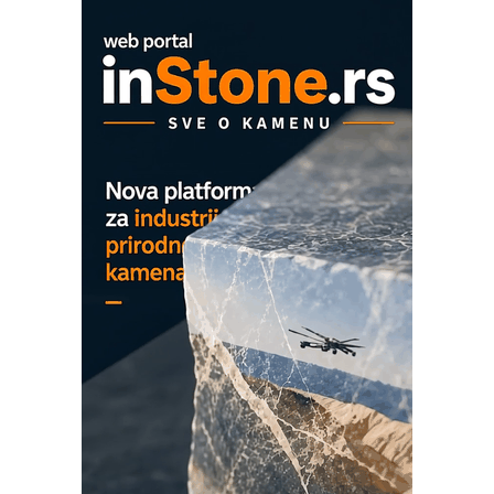
OBO sistemi mrežastih nosača kablova
Proizvodnja iC7 Hybrid 1500 VDC
mrežnog pretvarača sa tečnim
hlađenjem
COMBYPACK
EVOKS Maintenance Management