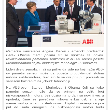
Nemačka kancelarka Angela Merkel i američki predsednik
Barak Obama među prvima su se upoznali sa novim,
revolucionarnim pametnim senzorom iz ABB-a, tokom posete
Međunarodnom sajmu industrijske tehnologije u Hanoveru.
Lideri dveju zemalja imali su priliku da vide na koji način ABB-
ov pametni senzor može da poveća produktivnost stotina
miliona elektromotora, tako što bi se oni prvi put povezali sa
servisom baziranim na „cloud" tehnologiji.
Na ABB-ovom štandu, Merkelova i Obama čuli su kako
pametni senzor može da se primeni na veliki broj
niskonaponskih motora, bez obzira na to da li su novi ili već u
upotrebi, čime se povećava njihova efikasnost, smanjuje
vreme zastoja u radu i štedi novac. Digitalno rešenje će prvi
put do sada omogućiti da niskonaponski motori budu