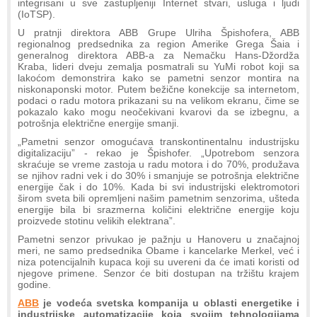
integrisani u sve zastupljeniji Internet stvari, usluga i ljudi
(IoTSP).
U pratnji direktora ABB Grupe Ulriha Špishofera, ABB
regionalnog predsednika za region Amerike Grega Šaia i
generalnog direktora ABB-a za Nemačku Hans-Džordža
Kraba, lideri dveju zemalja posmatrali su YuMi robot koji sa
lakoćom demonstrira kako se pametni senzor montira na
niskonaponski motor. Putem bežične konekcije sa internetom,
podaci o radu motora prikazani su na velikom ekranu, čime se
pokazalo kako mogu neočekivani kvarovi da se izbegnu, a
potrošnja električne energije smanji.
„Pametni senzor omogućava transkontinentalnu industrijsku
digitalizaciju” - rekao je Špishofer. „Upotrebom senzora
skraćuje se vreme zastoja u radu motora i do 70%, produžava
se njihov radni vek i do 30% i smanjuje se potrošnja električne
energije čak i do 10%. Kada bi svi industrijski elektromotori
širom sveta bili opremljeni našim pametnim senzorima, ušteda
energije bila bi srazmerna količini električne energije koju
proizvede stotinu velikih elektrana”.
Pametni senzor privukao je pažnju u Hanoveru u značajnoj
meri, ne samo predsednika Obame i kancelarke Merkel, već i
niza potencijalnih kupaca koji su uvereni da će imati koristi od
njegove primene. Senzor će biti dostupan na tržištu krajem
godine.
ABB
je vodeća svetska kompanija u oblasti energetike i
industrijske automatizacije koja svojim tehnologijama