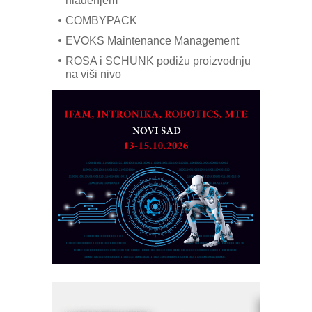
hlađenjem
COMBYPACK
EVOKS Maintenance Management
ROSA i SCHUNK podižu proizvodnju
na viši nivo
Detekcija različitih oblika
MAREX - Lim i mašine za savremena
rešenja
Marcom-plast d.o.o.- vaš pouzdan
partner
CTO - Prilagodite svoju toplinsku
obradu!
Razvoj asortimanskog pravca MINI-
PLC AKYTEC
AUKOM: Svetski standard metrologije
dostupan u Srbiji
MOTOMAN – NEXT-Robotika vođena
veštačkom inteligencijom