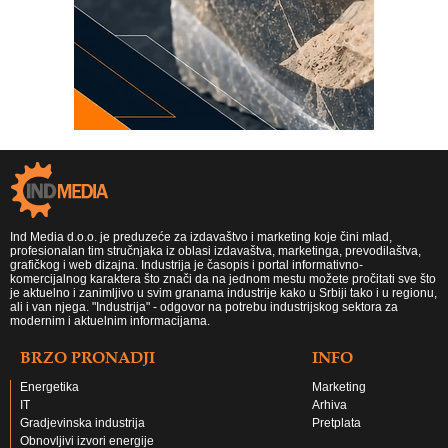
Ind Media d.o.o. je preduzeće za izdavaštvo i marketing koje čini mlad,
profesionalan tim stručnjaka iz oblasi izdavaštva, marketinga, prevodilaštva,
grafičkog i web dizajna. Industrija je časopis i portal informativno-
komercijalnog karaktera što znači da na jednom mestu možete pročitati sve što
je aktuelno i zanimljivo u svim granama industrije kako u Srbiji tako i u regionu,
ali i van njega. "Industrija" - odgovor na potrebu industrijskog sektora za
modernim i aktuelnim informacijama.
BRZO PRONADJI
INFO
Energetika
Marketing
IT
Arhiva
Gradjevinska industrija
Pretplata
Obnovljivi izvori energije