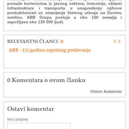
pomaže korisnicima iz javnog sektora, industrije, oblasti
infrastrukture i transporta u unapređenju njihove
produktivnosti uz smanjenje štetnog uticaja na životnu
sredinu. ABB Grupa posluje u oko 100 zemalja i
zapošljava oko 135 000 ljudi.
RELEVANTNI ČLANCI
ABB - 125 godina uspešnog poslovanja
AB
po
0 Komentara o ovom članku
Ostavi komentar
Ostavi komentar
Ime i prezime