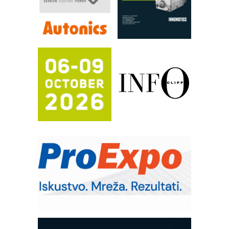
procesnim sistemima
RILINEX kompanije Rittal
FANUC: Najbolje za vašu pametnu
automatizaciju
Efikasno upravljanje energijom
Automatizacija pakovanja · Display
(Shelf-Ready) omotnice
Potpuna efikasnost bez složenih
sistema
Trajna oznaka kao dugoročna korist
Bezbednost na prvom mestu!
IB BLUMENAUER - više od 40 godina
poverenja u industriji
RMQ-TITAN ADVANCED INDICATOR
– Pametna signalizacija za efikasnije
upravljanje mašinama
Mitutoyo Crysta-Apex V PLUS: Nova
era CNC merenja