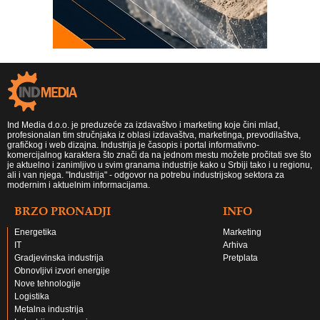
Ind Media d.o.o. je preduzeće za izdavaštvo i marketing koje čini mlad,
profesionalan tim stručnjaka iz oblasi izdavaštva, marketinga, prevodilaštva,
grafičkog i web dizajna. Industrija je časopis i portal informativno-
komercijalnog karaktera što znači da na jednom mestu možete pročitati sve što
je aktuelno i zanimljivo u svim granama industrije kako u Srbiji tako i u regionu,
ali i van njega. "Industrija" - odgovor na potrebu industrijskog sektora za
modernim i aktuelnim informacijama.
BRZO PRONADJI
INFO
Energetika
Marketing
IT
Arhiva
Gradjevinska industrija
Pretplata
Obnovljivi izvori energije
Nove tehnologije
Logistika
Metalna industrija