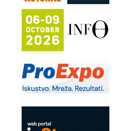
FANUC: Najbolje za vašu pametnu
automatizaciju
Efikasno upravljanje energijom
Automatizacija pakovanja · Display
(Shelf-Ready) omotnice
Potpuna efikasnost bez složenih
sistema
Trajna oznaka kao dugoročna korist
Bezbednost na prvom mestu!
IB BLUMENAUER - više od 40 godina
poverenja u industriji
RMQ-TITAN ADVANCED INDICATOR
– Pametna signalizacija za efikasnije
upravljanje mašinama
Mitutoyo Crysta-Apex V PLUS: Nova
era CNC merenja
OBO sistemi mrežastih nosača kablova
Proizvodnja iC7 Hybrid 1500 VDC
mrežnog pretvarača sa tečnim