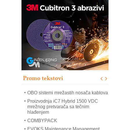
Potpuna efikasnost bez složenih
sistema
Trajna oznaka kao dugoročna korist
Bezbednost na prvom mestu!
IB BLUMENAUER - više od 40 godina
poverenja u industriji
RMQ-TITAN ADVANCED INDICATOR
– Pametna signalizacija za efikasnije
upravljanje mašinama
Promo tekstovi
Mitutoyo Crysta-Apex V PLUS: Nova
era CNC merenja
OBO sistemi mrežastih nosača kablova
Proizvodnja iC7 Hybrid 1500 VDC
mrežnog pretvarača sa tečnim
hlađenjem
COMBYPACK
EVOKS Maintenance Management