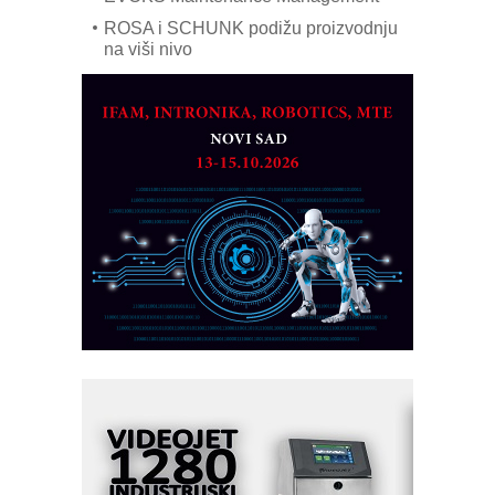
ROSA i SCHUNK podižu proizvodnju
na viši nivo
Detekcija različitih oblika
MAREX - Lim i mašine za savremena
rešenja
Marcom-plast d.o.o.- vaš pouzdan
partner
CTO - Prilagodite svoju toplinsku
obradu!
Razvoj asortimanskog pravca MINI-
PLC AKYTEC
AUKOM: Svetski standard metrologije
dostupan u Srbiji
MOTOMAN – NEXT-Robotika vođena
veštačkom inteligencijom
I.SAFE MOBILE revolucioniše
industrijsku automatizaciju
pionirskimmobile operator PANEL-OM