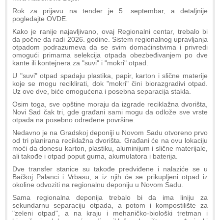
Rok za prijavu na tender je 5. septembar, a detaljnije
pogledajte OVDE.
Kako je ranije najavljivano, ovaj Regionalni centar, trebalo bi
da počne da radi 2026. godine. Sistem regionalnog upravljanja
otpadom podrazumeva da se svim domaćinstvima i privredi
omogući primarna selekcija otpada obezbeđivanjem po dve
kante ili kontejnera za "suvi" i "mokri" otpad.
U "suvi" otpad spadaju plastika, papir, karton i slične materije
koje se mogu reciklirati, dok "mokri" čini biorazgradivi otpad.
Uz ove dve, biće omogućena i posebna separacija stakla.
Osim toga, sve opštine moraju da izgrade reciklažna dvorišta,
Novi Sad čak tri, gde građani sami mogu da odlože sve vrste
otpada na posebno određene površine.
Nedavno je na Gradskoj deponiji u Novom Sadu otvoreno prvo
od tri planirana reciklažna dvorišta. Građani će na ovu lokaciju
moći da donesu karton, plastiku, aluminijum i slične materijale,
ali takođe i otpad poput guma, akumulatora i baterija.
Dve transfer stanice su takođe predviđene i nalaziće se u
Bačkoj Palanci i Vrbasu, a iz njih će se prikupljeni otpad iz
okoline odvoziti na regionalnu deponiju u Novom Sadu.
Sama regionalna deponija trebalo bi da ima liniju za
sekundarnu separaciju otpada, a potom i kompostilište za
"zeleni otpad", a na kraju i mehaničko-biološki tretman i