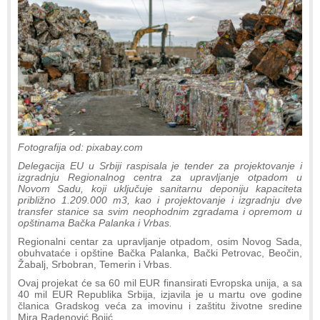
Fotografija od: pixabay.com
Delegacija EU u Srbiji raspisala je tender za projektovanje i
izgradnju Regionalnog centra za upravljanje otpadom u
Novom Sadu, koji uključuje sanitarnu deponiju kapaciteta
približno 1.209.000 m3, kao i projektovanje i izgradnju dve
transfer stanice sa svim neophodnim zgradama i opremom u
opštinama Bačka Palanka i Vrbas.
Regionalni centar za upravljanje otpadom, osim Novog Sada,
obuhvataće i opštine Bačka Palanka, Bački Petrovac, Beočin,
Žabalj, Srbobran, Temerin i Vrbas.
Ovaj projekat će sa 60 mil EUR finansirati Evropska unija, a sa
40 mil EUR Republika Srbija, izjavila je u martu ove godine
članica Gradskog veća za imovinu i zaštitu životne sredine
Mira Radenović Bojić.