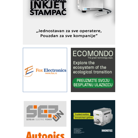
Fleksibilno stezanje i brzo
podešavanje u proizvodnji prototipova
KIP KOP – napredna rešenja za
savremene industrijske i logističke
objekte
Alba d.o.o. – 35 godina preciznosti u
metrologiji i pametnim dozirnim
rešenjima
IBeRTIM - oprema za ispitivanje
kontrole kvaliteta
STAUFF – Komponente koje
povećavaju pouzdanost hidrauličkih
sistema
YAMADA pumpe – japanska
pouzdanost u transferu fluida
Filtration Group Industrial – Napredna
rešenja za filtraciju u hidrauličkim i
procesnim sistemima
RILINEX kompanije Rittal