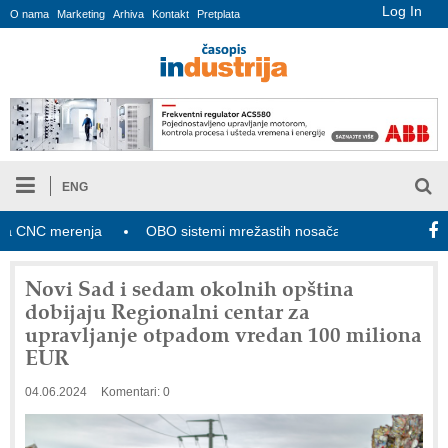
Log In
O nama
Marketing
Arhiva
Kontakt
Pretplata
ENG
NC merenja
OBO sistemi mrežastih nosača kablova
Novi za
Novi Sad i sedam okolnih opština
dobijaju Regionalni centar za
upravljanje otpadom vredan 100 miliona
EUR
04.06.2024
Komentari: 0