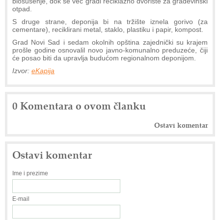
biosušenje, dok se već gradi reciklažno dvorište za građevinski
otpad.
S druge strane, deponija bi na tržište iznela gorivo (za
cementare), reciklirani metal, staklo, plastiku i papir, kompost.
Grad Novi Sad i sedam okolnih opština zajednički su krajem
prošle godine osnovalil novo javno-komunalno preduzeće, čiji
će posao biti da upravlja budućom regionalnom deponijom.
Izvor:
eKapija
0 Komentara o ovom članku
Ostavi komentar
Ostavi komentar
Ime i prezime
E-mail