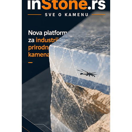
hlađenjem
COMBYPACK
EVOKS Maintenance Management