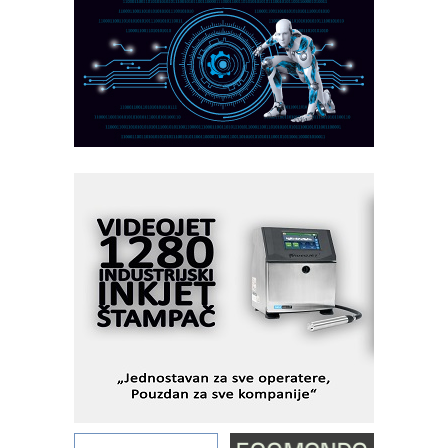
CTO - Prilagodite svoju toplinsku
obradu!
Razvoj asortimanskog pravca MINI-
PLC AKYTEC
AUKOM: Svetski standard metrologije
dostupan u Srbiji
MOTOMAN – NEXT-Robotika vođena
veštačkom inteligencijom
I.SAFE MOBILE revolucioniše
industrijsku automatizaciju
pionirskimmobile operator PANEL-OM
Fleksibilno stezanje i brzo
podešavanje u proizvodnji prototipova
KIP KOP – napredna rešenja za
savremene industrijske i logističke
objekte
Alba d.o.o. – 35 godina preciznosti u
metrologiji i pametnim dozirnim
rešenjima