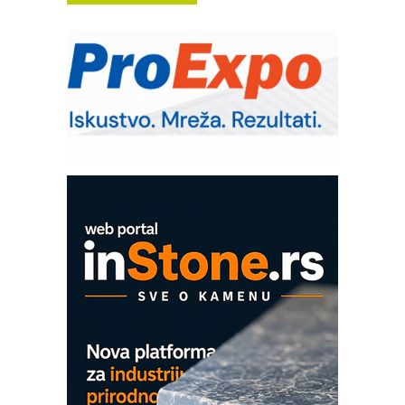
Trajna oznaka kao dugoročna korist
Bezbednost na prvom mestu!
IB BLUMENAUER - više od 40 godina
poverenja u industriji
RMQ-TITAN ADVANCED INDICATOR
– Pametna signalizacija za efikasnije
upravljanje mašinama
Mitutoyo Crysta-Apex V PLUS: Nova
era CNC merenja
OBO sistemi mrežastih nosača kablova
Proizvodnja iC7 Hybrid 1500 VDC
mrežnog pretvarača sa tečnim
hlađenjem
COMBYPACK
EVOKS Maintenance Management