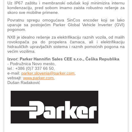
Uz IP67 zaštitu i membranski odušak koji minimizira internu
kondenzaciju, pred sobom imamo zaista robustno rešenje za
skoro sve mobilne primene.
Povratnu spregu omogućava SinCos encoder koji se lako
uparuje sa postojećim Parker Global Vehicle Inverter (GVI)
pogonom.
NX8 je idealno rešenje za elektrifikaciju raznih vozila, od malih
rovokopača pa do propelera čamaca, ali i elektrifikaciju
hidrauličkih upravljačkih sistema i raznih pomoćnih pogona na
većim vozilima.
Izvor: Parker Hannifin Sales CEE s.r.o., Češka Republika
- Podružnica Novo mesto,
tel.: +386 (0)7 337 66 50,
e-mail:
parker.slovenia@parker.com
,
vebsajt:
www.parker.com
,
Dušan Radaković