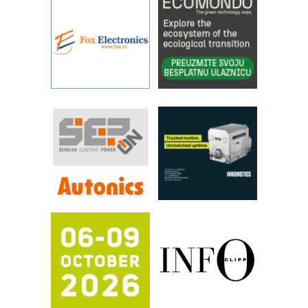
IBeRTIM - oprema za ispitivanje
kontrole kvaliteta
STAUFF – Komponente koje
povećavaju pouzdanost hidrauličkih
sistema
YAMADA pumpe – japanska
pouzdanost u transferu fluida
Filtration Group Industrial – Napredna
rešenja za filtraciju u hidrauličkim i
procesnim sistemima
RILINEX kompanije Rittal
FANUC: Najbolje za vašu pametnu
automatizaciju
Efikasno upravljanje energijom
Automatizacija pakovanja · Display
(Shelf-Ready) omotnice
Potpuna efikasnost bez složenih
sistema