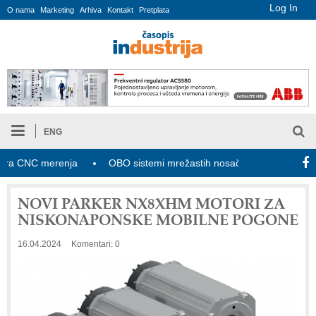
Log In
O nama
Marketing
Arhiva
Kontakt
Pretplata
ENG
CNC merenja
OBO sistemi mrežastih nosača kablova
Novi 
NOVI PARKER NX8XHM MOTORI ZA
NISKONAPONSKE MOBILNE POGONE
16.04.2024
Komentari: 0