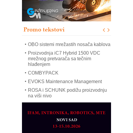
poverenja u industriji
RMQ-TITAN ADVANCED INDICATOR
– Pametna signalizacija za efikasnije
upravljanje mašinama
Promo tekstovi
Mitutoyo Crysta-Apex V PLUS: Nova
era CNC merenja
OBO sistemi mrežastih nosača kablova
Proizvodnja iC7 Hybrid 1500 VDC
mrežnog pretvarača sa tečnim
hlađenjem
COMBYPACK
EVOKS Maintenance Management
ROSA i SCHUNK podižu proizvodnju
na viši nivo
Detekcija različitih oblika
MAREX - Lim i mašine za savremena
rešenja
Marcom-plast d.o.o.- vaš pouzdan
partner