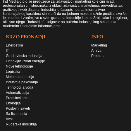
Ind Media d.o.o. je preduzeće za izdavaštvo i marketing koje čini mlad,
profesionalan tim stručnjaka iz oblasi izdavaštva, marketinga, prevodilaštva,
grafičkog i web dizajna. Industrija je časopis i portal informativno-
komercijalnog karaktera što znači da na jednom mestu možete pročitati sve što
je aktuelno i zanimljivo u svim granama industrije kako u Srbiji tako i u regionu,
ali i van njega. "Industrija" - odgovor na potrebu industrijskog sektora za
modernim i aktuelnim informacijama.
BRZO PRONADJI
INFO
Energetika
Marketing
IT
Arhiva
Gradjevinska industrija
Pretplata
Obnovljivi izvori energije
Nove tehnologije
Logistika
Metalna industrija
Industrija pakovanja
Tehnologija voda
Automatizacija
Predstavljamo
Ekologija
Poslovni saveti
Sa lica mesta
Vesti
Rudarska industrija