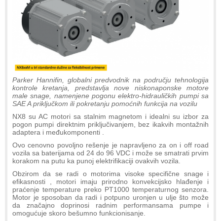
Parker Hannifin, globalni predvodnik na području tehnologija
kontrole kretanja, predstavlja nove niskonaponske motore
male snage, namenjene pogonu elektro-hidrauličkih pumpi sa
SAE A priključkom ili pokretanju pomoćnih funkcija na vozilu
NX8 su AC motori sa stalnim magnetom i idealni su izbor za
pogon pumpi direktnim priključivanjem, bez ikakvih montažnih
adaptera i međukomponenti .
Ovo cenovno povoljno rešenje je napravljeno za on i off road
vozila sa baterijama od 24 do 96 VDC i može se smatrati prvim
korakom na putu ka punoj elektrifikaciji ovakvih vozila.
Obzirom da se radi o motorima visoke specifične snage i
efikasnosti , motori imaju prirodno konvekcijsko hlađenje i
praćenje temperature preko PT1000 temperaturnog senzora.
Motor je sposoban da radi i potpuno uronjen u ulje što može
da značajno doprinosi radnim performansama pumpe i
omogućuje skoro bešumno funkcionisanje.