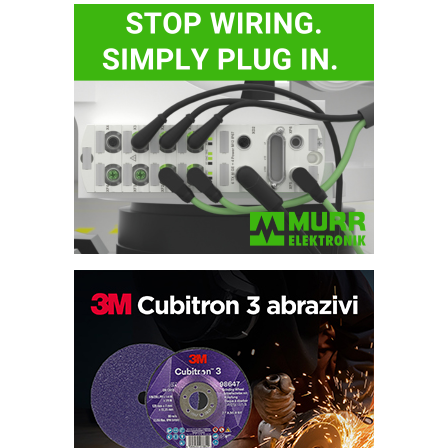
Potpuna efikasnost bez složenih
sistema
Trajna oznaka kao dugoročna korist
Bezbednost na prvom mestu!
IB BLUMENAUER - više od 40 godina