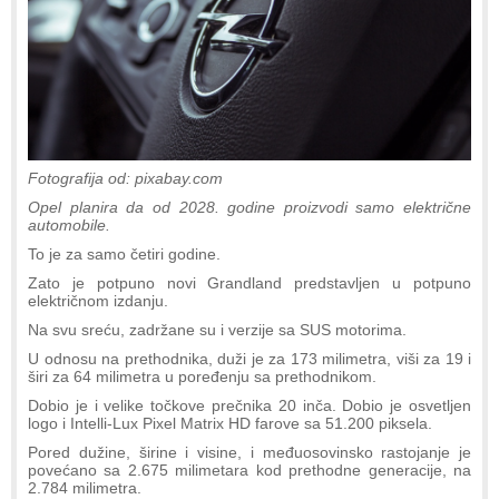
Fotografija od: pixabay.com
Opel planira da od 2028. godine proizvodi samo električne
automobile.
To je za samo četiri godine.
Zato je potpuno novi Grandland predstavljen u potpuno
električnom izdanju.
Na svu sreću, zadržane su i verzije sa SUS motorima.
U odnosu na prethodnika, duži je za 173 milimetra, viši za 19 i
širi za 64 milimetra u poređenju sa prethodnikom.
Dobio je i velike točkove prečnika 20 inča. Dobio je osvetljen
logo i Intelli-Lux Pixel Matrix HD farove sa 51.200 piksela.
Pored dužine, širine i visine, i međuosovinsko rastojanje je
povećano sa 2.675 milimetara kod prethodne generacije, na
2.784 milimetra.