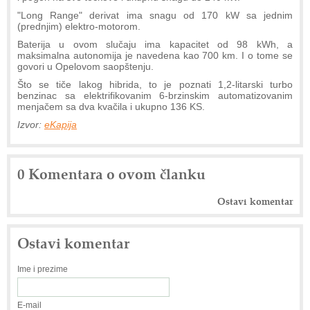
"Long Range" derivat ima snagu od 170 kW sa jednim
(prednjim) elektro-motorom.
Baterija u ovom slučaju ima kapacitet od 98 kWh, a
maksimalna autonomija je navedena kao 700 km. I o tome se
govori u Opelovom saopštenju.
Što se tiče lakog hibrida, to je poznati 1,2-litarski turbo
benzinac sa elektrifikovanim 6-brzinskim automatizovanim
menjačem sa dva kvačila i ukupno 136 KS.
Izvor:
eKapija
0 Komentara o ovom članku
Ostavi komentar
Ostavi komentar
Ime i prezime
E-mail