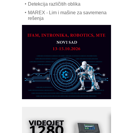
Detekcija različitih oblika
MAREX - Lim i mašine za savremena
rešenja
Marcom-plast d.o.o.- vaš pouzdan
partner
CTO - Prilagodite svoju toplinsku
obradu!
Razvoj asortimanskog pravca MINI-
PLC AKYTEC
AUKOM: Svetski standard metrologije
dostupan u Srbiji
MOTOMAN – NEXT-Robotika vođena
veštačkom inteligencijom
I.SAFE MOBILE revolucioniše
industrijsku automatizaciju
pionirskimmobile operator PANEL-OM
Fleksibilno stezanje i brzo
podešavanje u proizvodnji prototipova
KIP KOP – napredna rešenja za