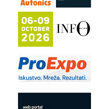
Automatizacija pakovanja · Display
(Shelf-Ready) omotnice
Potpuna efikasnost bez složenih
sistema
Trajna oznaka kao dugoročna korist
Bezbednost na prvom mestu!
IB BLUMENAUER - više od 40 godina
poverenja u industriji
RMQ-TITAN ADVANCED INDICATOR
– Pametna signalizacija za efikasnije
upravljanje mašinama
Sigurnije ispitivanje transformatora u
solarnim elektranama i vetroparkovima
Pranje točkova na gradilištu- standard
modernog i odgovornog građenja
Proizvodnja iC7 Hybrid 1500 VDC
mrežnog pretvarača sa tečnim
hlađenjem