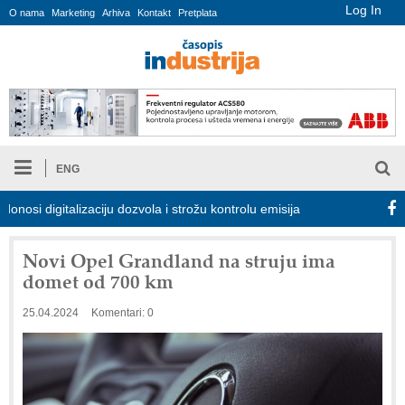
Log In
O nama
Marketing
Arhiva
Kontakt
Pretplata
ENG
 digitalizaciju dozvola i strožu kontrolu emisija
Proizvodnja iC7
Novi Opel Grandland na struju ima
domet od 700 km
25.04.2024
Komentari: 0