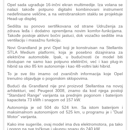
Opel sada ugrađuje 16-inčni ekran multimedije. Iza volana se
nalazi takođe potpuno digitalni kombinovani instrument
nedefinisane veličine, a na vetrobranskom staklu se projektuje
Head-up displej.
Sedišta su ponovo sertifikovana od strane Udruženja za
zdrava leđa i dodatno opremljena novim komfor-funkcijama.
Takođe postoje aktivni bočni jastuci, dok vozačko sedište ima
ventilaciju i masažnu funkciju.
Novi Grandland je prvi Opel koji je konstruisan na Stellantis
STLA Medium platformi, koja je posebno dizajnirana za
električne automobile. Ipak, u budućnosti će model biti
dostupan ne samo kao potpuno električni, već i kao plug-in
hibrid sa oko 85 km autonomije i kao 48-voltni laki hibrid.
To je sve što imamo od zvaničnih informacija koje Opel
trenutno objavljuje o pogonskim sklopovima.
Budući da Grandland nije prvi proizvod Stellantisa na novoj
arhitekturi, već Peugeot 3008, znamo da kod njega postoji
"Standard Range" varijanta sa prednjim pogonom i baterijom
kapaciteta 73 kWh i snagom od 157 kW.
Autonomija je od 504 do 524 km. Sa istom baterijom i
maksimalnom autonomijom od 525 km, u programu je i "Dual
Motor" varijanta.
Kako ime sugeriše, ovaj model ima dva elektromotora, pa tako
i pogon na sve točkove i ukupnu snagu do 240 kW.