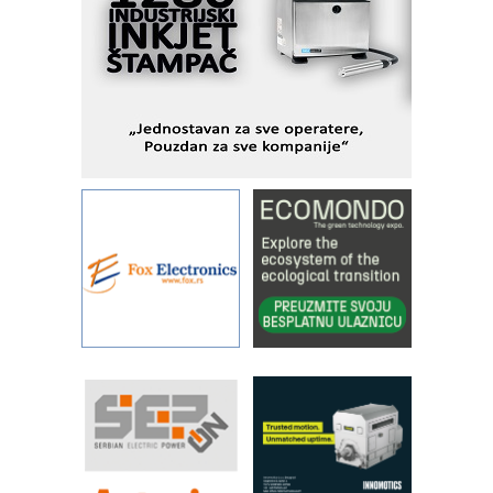
savremene industrijske i logističke
objekte
Alba d.o.o. – 35 godina preciznosti u
metrologiji i pametnim dozirnim
rešenjima
IBeRTIM - oprema za ispitivanje
kontrole kvaliteta
STAUFF – Komponente koje
povećavaju pouzdanost hidrauličkih
sistema
YAMADA pumpe – japanska
pouzdanost u transferu fluida
Filtration Group Industrial – Napredna
rešenja za filtraciju u hidrauličkim i
procesnim sistemima
RILINEX kompanije Rittal
FANUC: Najbolje za vašu pametnu
automatizaciju
Efikasno upravljanje energijom