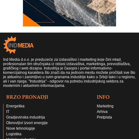
Ind Media d.o.o. je preduzeće za izdavaštvo i marketing koje čini mlad,
profesionalan tim stručnjaka iz oblasi izdavaštva, marketinga, prevodilaštva,
grafičkog i web dizajna. Industrija je časopis i portal informativno-
komercijalnog karaktera što znači da na jednom mestu možete pročitati sve što
je aktuelno i zanimljivo u svim granama industrije kako u Srbiji tako i u regionu,
ali i van njega. "Industrija" - odgovor na potrebu industrijskog sektora za
modernim i aktuelnim informacijama.
BRZO PRONADJI
INFO
Energetika
Marketing
IT
Arhiva
Gradjevinska industrija
Pretplata
Obnovljivi izvori energije
Nove tehnologije
Logistika