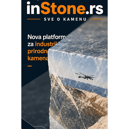
COMBYPACK
EVOKS Maintenance Management
ROSA i SCHUNK podižu proizvodnju
na viši nivo
Detekcija različitih oblika