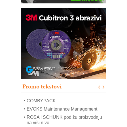
Bezbednost na prvom mestu!
IB BLUMENAUER - više od 40 godina
poverenja u industriji
RMQ-TITAN ADVANCED INDICATOR
– Pametna signalizacija za efikasnije
upravljanje mašinama
Sigurnije ispitivanje transformatora u
solarnim elektranama i vetroparkovima
Pranje točkova na gradilištu- standard
modernog i odgovornog građenja
Proizvodnja iC7 Hybrid 1500 VDC
Promo tekstovi
mrežnog pretvarača sa tečnim
hlađenjem
COMBYPACK
EVOKS Maintenance Management
ROSA i SCHUNK podižu proizvodnju
na viši nivo