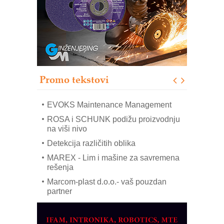
IB BLUMENAUER - više od 40 godina
poverenja u industriji
RMQ-TITAN ADVANCED INDICATOR
– Pametna signalizacija za efikasnije
upravljanje mašinama
Sigurnije ispitivanje transformatora u
solarnim elektranama i vetroparkovima
Promo tekstovi
COMBYPACK
EVOKS Maintenance Management
ROSA i SCHUNK podižu proizvodnju
na viši nivo
Detekcija različitih oblika
MAREX - Lim i mašine za savremena
rešenja
Marcom-plast d.o.o.- vaš pouzdan
partner
CTO - Prilagodite svoju toplinsku
obradu!