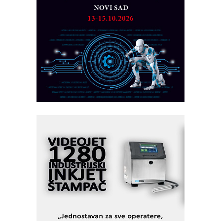
Razvoj asortimanskog pravca MINI-
PLC AKYTEC
AUKOM: Svetski standard metrologije
dostupan u Srbiji
MOTOMAN – NEXT-Robotika vođena
veštačkom inteligencijom
I.SAFE MOBILE revolucioniše
industrijsku automatizaciju
pionirskimmobile operator PANEL-OM
Fleksibilno stezanje i brzo
podešavanje u proizvodnji prototipova
KIP KOP – napredna rešenja za
savremene industrijske i logističke
objekte
Alba d.o.o. – 35 godina preciznosti u
metrologiji i pametnim dozirnim
rešenjima
IBeRTIM - oprema za ispitivanje
kontrole kvaliteta