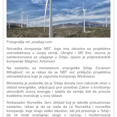
Fotografija od: pixabay.com
Norveška kompanija NBT, koja ima iskustva sa projektima
vetroelektrana u svojoj zemlji, Ukrajini i NR Kini, veoma je
zainteresovana za ulaganje u Srbiju, izjavio je potpredsednik
kompanije Magnus Johansen.
Na sastanku sa ministarkom energetike Srbije Zoranom
Mihajlović, on je rekao da se NBT već priključio projektima
vetroelektrana koje je započela kompanija Windvision.
Ministarka je podsetila da je Srbija donela novi zakonski okvir u
oblasti energetike, uključujući prvi poseban Zakon o korišćenju
obnovljivih izvora energije i istakla da zemlja želi da privuče
kvalitetne investicije u ovoj oblasti.
Ambasador Norveške Jern Jelstad koji je takođe prisustvovao
sastanku, rekao je da se nada da će Norveška i norveške
kompanije, koje imaju veliko iskustvo, biti još prisutnije u Srbiji i
da će imati značajniju ulogu u razvoju i modernizaciji