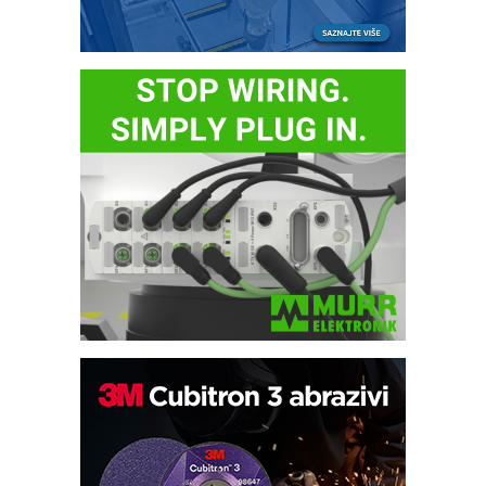
Trajna oznaka kao dugoročna korist
Bezbednost na prvom mestu!