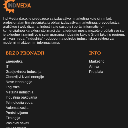
Ind Media d.o.o. je preduzeće za izdavaštvo i marketing koje čini mlad,
profesionalan tim stručnjaka iz oblasi izdavaštva, marketinga, prevodilaštva,
grafičkog i web dizajna. Industrija je časopis i portal informativno-
komercijalnog karaktera što znači da na jednom mestu možete pročitati sve što
je aktuelno i zanimljivo u svim granama industrije kako u Srbiji tako i u regionu,
ali i van njega. "Industrija" - odgovor na potrebu industrijskog sektora za
modernim i aktuelnim informacijama.
BRZO PRONADJI
INFO
Energetika
Marketing
IT
Arhiva
Gradjevinska industrija
Pretplata
Obnovljivi izvori energije
Nove tehnologije
Logistika
Metalna industrija
Industrija pakovanja
Tehnologija voda
Automatizacija
Predstavljamo
Ekologija
Poslovni saveti