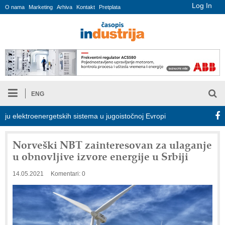
Log In
O nama
Marketing
Arhiva
Kontakt
Pretplata
ENG
elektroenergetskih sistema u jugoistočnoj Evropi
COMBYPACK
Norveški NBT zainteresovan za ulaganje
u obnovljive izvore energije u Srbiji
14.05.2021
Komentari: 0