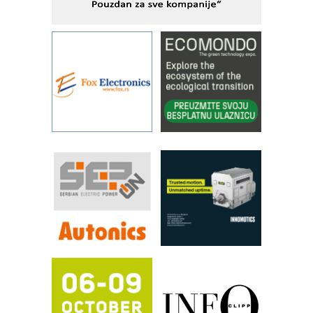
STAUFF – Komponente koje
povećavaju pouzdanost hidrauličkih
sistema
YAMADA pumpe – japanska
pouzdanost u transferu fluida
Filtration Group Industrial – Napredna
rešenja za filtraciju u hidrauličkim i
procesnim sistemima
Art Utopia Studio – vizuelne priče
industrije i biznisa
RILINEX kompanije Rittal
FANUC: Najbolje za vašu pametnu
automatizaciju
Efikasno upravljanje energijom
Automatizacija pakovanja · Display
(Shelf-Ready) omotnice
Proizvodnja iC7 Hybrid 1500 VDC
mrežnog pretvarača sa tečnim
hlađenjem