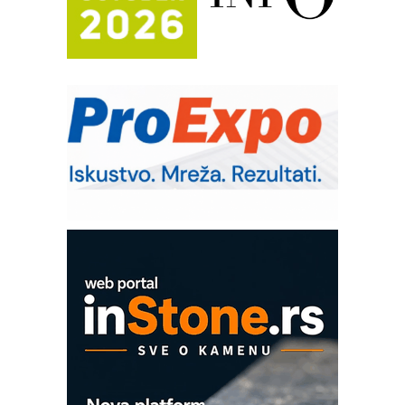
Potpuna efikasnost bez složenih
sistema
Trajna oznaka kao dugoročna korist
Bezbednost na prvom mestu!
IB BLUMENAUER - više od 40 godina
poverenja u industriji
RMQ-TITAN ADVANCED INDICATOR
– Pametna signalizacija za efikasnije
upravljanje mašinama
Sigurnije ispitivanje transformatora u
solarnim elektranama i vetroparkovima
COMBYPACK
EVOKS Maintenance Management
ROSA i SCHUNK podižu proizvodnju
na viši nivo
Detekcija različitih oblika
MAREX - Lim i mašine za savremena
rešenja