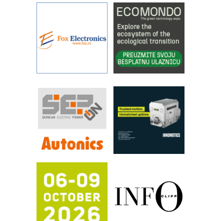
rešenjima
IBeRTIM - oprema za ispitivanje
kontrole kvaliteta
STAUFF – Komponente koje
povećavaju pouzdanost hidrauličkih
sistema
YAMADA pumpe – japanska
pouzdanost u transferu fluida
Filtration Group Industrial – Napredna
rešenja za filtraciju u hidrauličkim i
procesnim sistemima
RILINEX kompanije Rittal
FANUC: Najbolje za vašu pametnu
automatizaciju
Efikasno upravljanje energijom
Automatizacija pakovanja · Display
(Shelf-Ready) omotnice
Potpuna efikasnost bez složenih
sistema