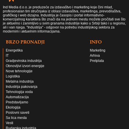
Ind Media d.o.o. je preduzeće za izdavaštvo i marketing koje čini mlad,
profesionalan tim stručnjaka iz oblasi izdavaštva, marketinga, prevodilaštva,
grafičkog i web dizajna. Industrija je časopis i portal informativno-
komercijalnog karaktera što znači da na jednom mestu možete pročitati sve što
je aktuelno i zanimljivo u svim granama industrije kako u Srbiji tako i u regionu,
ali i van njega. "Industrija" - odgovor na potrebu industrijskog sektora za
modernim i aktuelnim informacijama.
BRZO PRONADJI
INFO
Energetika
Marketing
IT
Arhiva
Gradjevinska industrija
Pretplata
Obnovljivi izvori energije
Nove tehnologije
Logistika
Metalna industrija
Industrija pakovanja
Tehnologija voda
Automatizacija
Predstavljamo
Ekologija
Poslovni saveti
Sa lica mesta
Vesti
Rudarska industrija