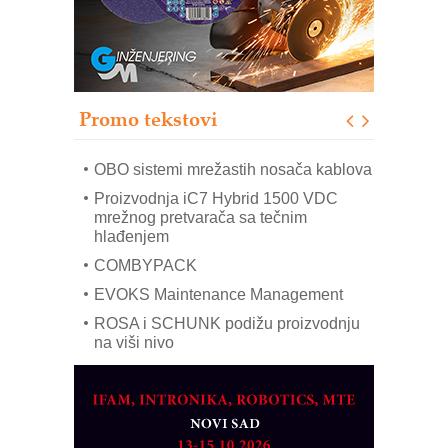
IB BLUMENAUER - više od 40 godina
poverenja u industriji
RMQ-TITAN ADVANCED INDICATOR
– Pametna signalizacija za efikasnije
upravljanje mašinama
Promo tekstovi
Mitutoyo Crysta-Apex V PLUS: Nova
era CNC merenja
OBO sistemi mrežastih nosača kablova
Proizvodnja iC7 Hybrid 1500 VDC
mrežnog pretvarača sa tečnim
hlađenjem
COMBYPACK
EVOKS Maintenance Management
ROSA i SCHUNK podižu proizvodnju
na viši nivo
Detekcija različitih oblika
MAREX - Lim i mašine za savremena
rešenja