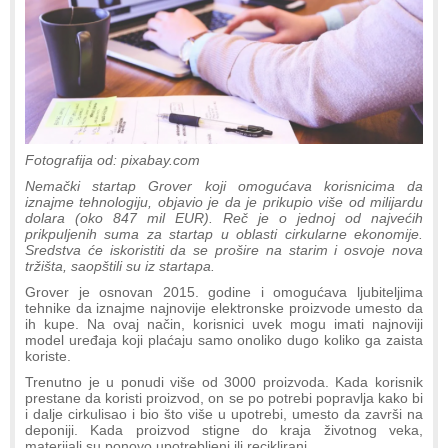
Fotografija od: pixabay.com
Nemački startap Grover koji omogućava korisnicima da
iznajme tehnologiju, objavio je da je prikupio više od milijardu
dolara (oko 847 mil EUR). Reč je o jednoj od najvećih
prikpuljenih suma za startap u oblasti cirkularne ekonomije.
Sredstva će iskoristiti da se prošire na starim i osvoje nova
tržišta, saopštili su iz startapa.
Grover je osnovan 2015. godine i omogućava ljubiteljima
tehnike da iznajme najnovije elektronske proizvode umesto da
ih kupe. Na ovaj način, korisnici uvek mogu imati najnoviji
model uređaja koji plaćaju samo onoliko dugo koliko ga zaista
koriste.
Trenutno je u ponudi više od 3000 proizvoda. Kada korisnik
prestane da koristi proizvod, on se po potrebi popravlja kako bi
i dalje cirkulisao i bio što više u upotrebi, umesto da završi na
deponiji. Kada proizvod stigne do kraja životnog veka,
materijali su ponovo upotrebljeni ili reciklirani.