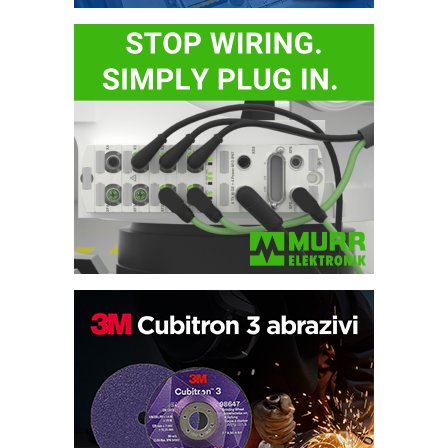
Potpuna efikasnost bez složenih
sistema
Trajna oznaka kao dugoročna korist
Bezbednost na prvom mestu!