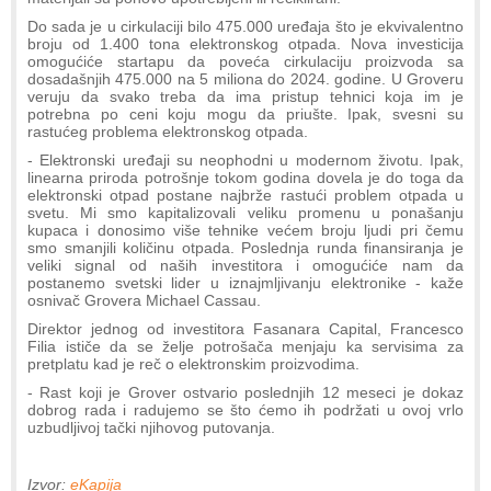
Do sada je u cirkulaciji bilo 475.000 uređaja što je ekvivalentno
broju od 1.400 tona elektronskog otpada. Nova investicija
omogućiće startapu da poveća cirkulaciju proizvoda sa
dosadašnjih 475.000 na 5 miliona do 2024. godine. U Groveru
veruju da svako treba da ima pristup tehnici koja im je
potrebna po ceni koju mogu da priušte. Ipak, svesni su
rastućeg problema elektronskog otpada.
- Elektronski uređaji su neophodni u modernom životu. Ipak,
linearna priroda potrošnje tokom godina dovela je do toga da
elektronski otpad postane najbrže rastući problem otpada u
svetu. Mi smo kapitalizovali veliku promenu u ponašanju
kupaca i donosimo više tehnike većem broju ljudi pri čemu
smo smanjili količinu otpada. Poslednja runda finansiranja je
veliki signal od naših investitora i omogućiće nam da
postanemo svetski lider u iznajmljivanju elektronike - kaže
osnivač Grovera Michael Cassau.
Direktor jednog od investitora Fasanara Capital, Francesco
Filia ističe da se želje potrošača menjaju ka servisima za
pretplatu kad je reč o elektronskim proizvodima.
- Rast koji je Grover ostvario poslednjih 12 meseci je dokaz
dobrog rada i radujemo se što ćemo ih podržati u ovoj vrlo
uzbudljivoj tački njihovog putovanja.
Izvor:
eKapija