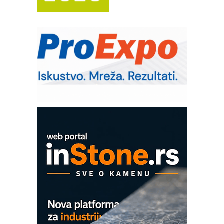
Trajna oznaka kao dugoročna korist
Bezbednost na prvom mestu!
IB BLUMENAUER - više od 40 godina
poverenja u industriji
RMQ-TITAN ADVANCED INDICATOR
– Pametna signalizacija za efikasnije
upravljanje mašinama
Mitutoyo Crysta-Apex V PLUS: Nova
era CNC merenja
OBO sistemi mrežastih nosača kablova
Proizvodnja iC7 Hybrid 1500 VDC
mrežnog pretvarača sa tečnim
hlađenjem
COMBYPACK
EVOKS Maintenance Management