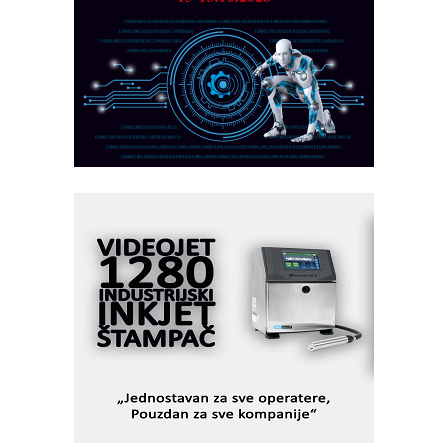
Marcom-plast d.o.o.- vaš pouzdan
partner
CTO - Prilagodite svoju toplinsku
obradu!
Razvoj asortimanskog pravca MINI-
PLC AKYTEC
AUKOM: Svetski standard metrologije
dostupan u Srbiji
MOTOMAN – NEXT-Robotika vođena
veštačkom inteligencijom
I.SAFE MOBILE revolucioniše
industrijsku automatizaciju
pionirskimmobile operator PANEL-OM
Fleksibilno stezanje i brzo
podešavanje u proizvodnji prototipova
KIP KOP – napredna rešenja za
savremene industrijske i logističke
objekte
Alba d.o.o. – 35 godina preciznosti u
metrologiji i pametnim dozirnim