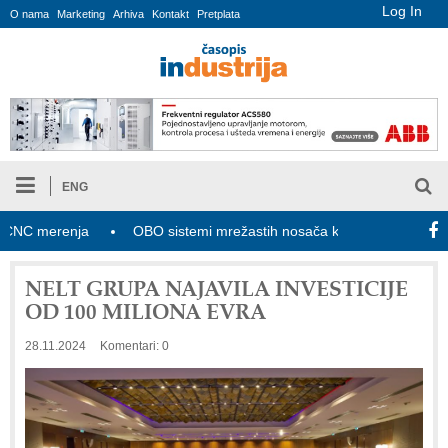
Log In
O nama
Marketing
Arhiva
Kontakt
Pretplata
ENG
merenja
OBO sistemi mrežastih nosača kablova
Novi zakon
NELT GRUPA NAJAVILA INVESTICIJE
OD 100 MILIONA EVRA
28.11.2024
Komentari: 0