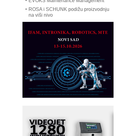
EVOKS Maintenance Management
ROSA i SCHUNK podižu proizvodnju
na viši nivo
Detekcija različitih oblika
MAREX - Lim i mašine za savremena
rešenja
Marcom-plast d.o.o.- vaš pouzdan
partner
CTO - Prilagodite svoju toplinsku
obradu!
Razvoj asortimanskog pravca MINI-
PLC AKYTEC
AUKOM: Svetski standard metrologije
dostupan u Srbiji
MOTOMAN – NEXT-Robotika vođena
veštačkom inteligencijom
I.SAFE MOBILE revolucioniše
industrijsku automatizaciju
pionirskimmobile operator PANEL-OM