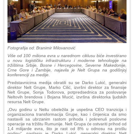
Fotografija od: Branimir Milovanović
Više od 100 miliona evra u narednom ciklusu biće investirano
u novu logističku infrastrukturu i moderne tehnologije na
tržištima Srbije, Bosne i Hercegovine, Severne Makedonije,
Crne Gore i Zambije, najavila je Nelt Grupa na godišnjoj
konferenciji za medije
.
Predstavnicima medija obratili su se Darko Lukić, generalni
direktor Nelt Grupe, Marko Cilić, izvršni direktor za finansije
Nelt Grupe, Sonja Todorova, potpredsednica za poslovanje
Neltovih brendova i Bojana Mucić, izvršna direktorka ljudskih
resursa Nelt Grupe.
„Ovu godinu u Neltu obeležila je uspešna CEO tranzicija i
organizaciona transformacija Grupe, kao i činjenica da smo
nastavili sa ubrzanim rastom prihoda i pokrenuli poslovne
operacije na tržištu Rumunije. Nelt Grupa će ostvariti prihod od
1,4 milijarde evra, što je rast od 8% u odnosu na prošlu
godinu“, naglasio je Darko Lukić, generalni direktor Nelt