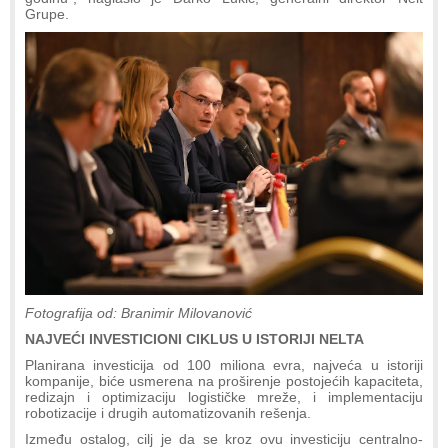
Grupe.
Fotografija od: Branimir Milovanović
NAJVEĆI INVESTICIONI CIKLUS U ISTORIJI NELTA
Planirana investicija od 100 miliona evra, najveća u istoriji
kompanije, biće usmerena na proširenje postojećih kapaciteta,
redizajn i optimizaciju logističke mreže, i implementaciju
robotizacije i drugih automatizovanih rešenja.
Između ostalog, cilj je da se kroz ovu investiciju centralno-