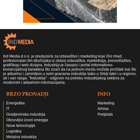
Ind Media d.o.o. je preduzeće za izdavaštvo i marketing koje čini mlad,
profesionalan tim stručnjaka iz oblasi izdavaštva, marketinga, prevodilaštva,
grafičkog i web dizajna. Industrija je časopis i portal informativno-
komercijalnog karaktera što znači da na jednom mestu možete pročitati sve što
je aktuelno i zanimljivo u svim granama industrije kako u Srbiji tako i u regionu,
ali i van njega. "Industrija" - odgovor na potrebu industrijskog sektora za
modernim i aktuelnim informacijama.
BRZO PRONADJI
INFO
Energetika
Marketing
IT
Arhiva
Gradjevinska industrija
Pretplata
Obnovljivi izvori energije
Nove tehnologije
Logistika
Metalna industrija