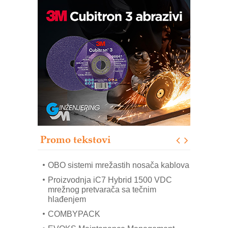
Potpuna efikasnost bez složenih
sistema
Trajna oznaka kao dugoročna korist
Bezbednost na prvom mestu!
IB BLUMENAUER - više od 40 godina
poverenja u industriji
RMQ-TITAN ADVANCED INDICATOR
– Pametna signalizacija za efikasnije
upravljanje mašinama
Promo tekstovi
Mitutoyo Crysta-Apex V PLUS: Nova
era CNC merenja
OBO sistemi mrežastih nosača kablova
Proizvodnja iC7 Hybrid 1500 VDC
mrežnog pretvarača sa tečnim
hlađenjem
COMBYPACK