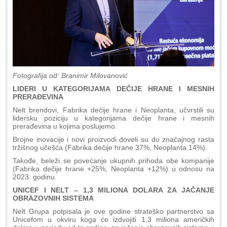
Fotografija od: Branimir Milovanović
LIDERI U KATEGORIJAMA DEČIJE HRANE I MESNIH
PRERAĐEVINA
Nelt brendovi, Fabrika dečije hrane i Neoplanta, učvrstili su
lidersku poziciju u kategorijama dečije hrane i mesnih
prerađevina u kojima poslujemo.
Brojne inovacije i novi proizvodi doveli su do značajnog rasta
tržišnog učešća (Fabrika dečije hrane 37%, Neoplanta 14%).
Takođe, beleži se povećanje ukupnih prihoda obe kompanije
(Fabrika dečije hrane +25%, Neoplanta +12%) u odnosu na
2023. godinu.
UNICEF I NELT – 1,3 MILIONA DOLARA ZA JAČANJE
OBRAZOVNIH SISTEMA
Nelt Grupa potpisala je ove godine strateško partnerstvo sa
Unicefom u okviru koga će izdvojiti 1,3 miliona američkih