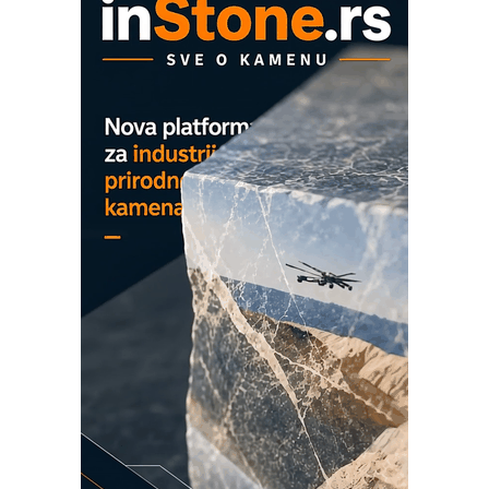
mrežnog pretvarača sa tečnim
hlađenjem
COMBYPACK
EVOKS Maintenance Management