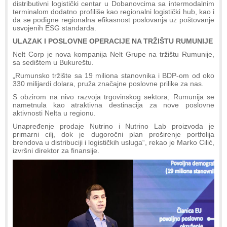
distributivni logistički centar u Dobanovcima sa intermodalnim
terminalom dodatno profiliše kao regionalni logistički hub, kao i
da se podigne regionalna efikasnost poslovanja uz poštovanje
usvojenih ESG standarda.
ULAZAK I POSLOVNE OPERACIJE NA TRŽIŠTU RUMUNIJE
Nelt Corp je nova kompanija Nelt Grupe na tržištu Rumunije,
sa sedištem u Bukureštu.
„Rumunsko tržište sa 19 miliona stanovnika i BDP-om od oko
330 milijardi dolara, pruža značajne poslovne prilike za nas.
S obzirom na nivo razvoja trgovinskog sektora, Rumunija se
nametnula kao atraktivna destinacija za nove poslovne
aktivnosti Nelta u regionu.
Unapređenje prodaje Nutrino i Nutrino Lab proizvoda je
primarni cilj, dok je dugoročni plan proširenje portfolija
brendova u distribuciji i logističkih usluga“, rekao je Marko Cilić,
izvršni direktor za finansije.