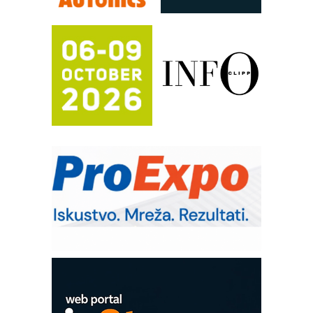
FANUC: Najbolje za vašu pametnu
automatizaciju
Efikasno upravljanje energijom
Automatizacija pakovanja · Display
(Shelf-Ready) omotnice
Potpuna efikasnost bez složenih
sistema
Trajna oznaka kao dugoročna korist
Bezbednost na prvom mestu!
IB BLUMENAUER - više od 40 godina
poverenja u industriji
RMQ-TITAN ADVANCED INDICATOR
– Pametna signalizacija za efikasnije
upravljanje mašinama
Mitutoyo Crysta-Apex V PLUS: Nova
era CNC merenja
OBO sistemi mrežastih nosača kablova
Proizvodnja iC7 Hybrid 1500 VDC