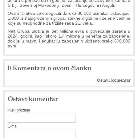
dolara u periodu od tri godine, za jačanje obrazovnih sistema u
Srbiji, Severnoj Makedoniji, Bosni i Hercegovini i Angoli.
Ova inicijativa će omogućiti da oko 30.000 učenika, uključujući
1.000 iz najugroženijih grupa, stekne digitalne i zelene veštine
koje su neophodne za tržište rada 21. veka.
Nelt Grupa uložila je pet miliona evra u povećanje zarada u
2024. godini, kao i skoro 1,4 miliona u benefite za zaposlene,
dok je u razvoj i edukaciju zaposlenih uloženo preko 600.000
evra.
0 Komentara o ovom članku
Ostavi komentar
Ostavi komentar
Ime i prezime
E-mail