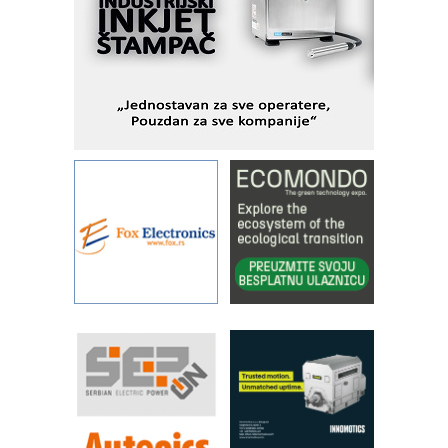
Fleksibilno stezanje i brzo
podešavanje u proizvodnji prototipova
KIP KOP – napredna rešenja za
savremene industrijske i logističke
objekte
Alba d.o.o. – 35 godina preciznosti u
metrologiji i pametnim dozirnim
rešenjima
IBeRTIM - oprema za ispitivanje
kontrole kvaliteta
STAUFF – Komponente koje
povećavaju pouzdanost hidrauličkih
sistema
YAMADA pumpe – japanska
pouzdanost u transferu fluida
Filtration Group Industrial – Napredna
rešenja za filtraciju u hidrauličkim i
procesnim sistemima
RILINEX kompanije Rittal