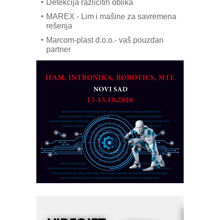
Detekcija različitih oblika
MAREX - Lim i mašine za savremena
rešenja
Marcom-plast d.o.o.- vaš pouzdan
partner
CTO - Prilagodite svoju toplinsku
obradu!
Razvoj asortimanskog pravca MINI-
PLC AKYTEC
AUKOM: Svetski standard metrologije
dostupan u Srbiji
MOTOMAN – NEXT-Robotika vođena
veštačkom inteligencijom
I.SAFE MOBILE revolucioniše
industrijsku automatizaciju
pionirskimmobile operator PANEL-OM
Fleksibilno stezanje i brzo
podešavanje u proizvodnji prototipova
KIP KOP – napredna rešenja za