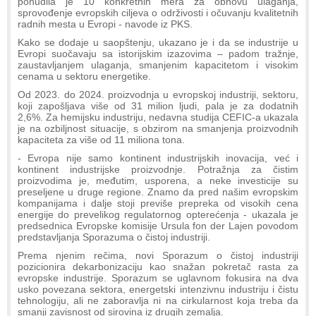
ponudila je 10 konkretnih mera za obnovu ulaganja,
sprovođenje evropskih ciljeva o održivosti i očuvanju kvalitetnih
radnih mesta u Evropi - navode iz PKS.
Kako se dodaje u saopštenju, ukazano je i da se industrije u
Evropi suočavaju sa istorijskim izazovima – padom tražnje,
zaustavljanjem ulaganja, smanjenim kapacitetom i visokim
cenama u sektoru energetike.
Od 2023. do 2024. proizvodnja u evropskoj industriji, sektoru,
koji zapošljava više od 31 milion ljudi, pala je za dodatnih
2,6%. Za hemijsku industriju, nedavna studija CEFIC-a ukazala
je na ozbiljnost situacije, s obzirom na smanjenja proizvodnih
kapaciteta za više od 11 miliona tona.
- Evropa nije samo kontinent industrijskih inovacija, već i
kontinent industrijske proizvodnje. Potražnja za čistim
proizvodima je, međutim, usporena, a neke investicije su
preseljene u druge regione. Znamo da pred našim evropskim
kompanijama i dalje stoji previše prepreka od visokih cena
energije do prevelikog regulatornog opterećenja - ukazala je
predsednica Evropske komisije Ursula fon der Lajen povodom
predstavljanja Sporazuma o čistoj industriji.
Prema njenim rečima, novi Sporazum o čistoj industriji
pozicionira dekarbonizaciju kao snažan pokretač rasta za
evropske industrije. Sporazum se uglavnom fokusira na dva
usko povezana sektora, energetski intenzivnu industriju i čistu
tehnologiju, ali ne zaboravlja ni na cirkularnost koja treba da
smanji zavisnost od sirovina iz drugih zemalja.