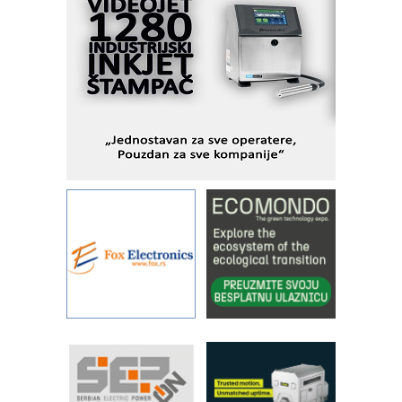
savremene industrijske i logističke
objekte
Alba d.o.o. – 35 godina preciznosti u
metrologiji i pametnim dozirnim
rešenjima
IBeRTIM - oprema za ispitivanje
kontrole kvaliteta
STAUFF – Komponente koje
povećavaju pouzdanost hidrauličkih
sistema
YAMADA pumpe – japanska
pouzdanost u transferu fluida
Filtration Group Industrial – Napredna
rešenja za filtraciju u hidrauličkim i
procesnim sistemima
Art Utopia Studio – vizuelne priče
industrije i biznisa
RILINEX kompanije Rittal
FANUC: Najbolje za vašu pametnu