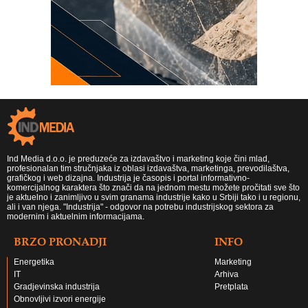
Ind Media d.o.o. je preduzeće za izdavaštvo i marketing koje čini mlad,
profesionalan tim stručnjaka iz oblasi izdavaštva, marketinga, prevodilaštva,
grafičkog i web dizajna. Industrija je časopis i portal informativno-
komercijalnog karaktera što znači da na jednom mestu možete pročitati sve što
je aktuelno i zanimljivo u svim granama industrije kako u Srbiji tako i u regionu,
ali i van njega. "Industrija" - odgovor na potrebu industrijskog sektora za
modernim i aktuelnim informacijama.
BRZO PRONADJI
INFO
Energetika
Marketing
IT
Arhiva
Gradjevinska industrija
Pretplata
Obnovljivi izvori energije