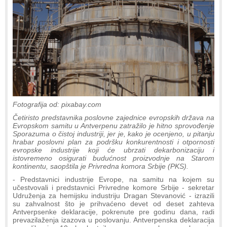
Fotografija od: pixabay.com
Četiristo predstavnika poslovne zajednice evropskih država na
Evropskom samitu u Antverpenu zatražilo je hitno sprovođenje
Sporazuma o čistoj industriji, jer je, kako je ocenjeno, u pitanju
hrabar poslovni plan za podršku konkurentnosti i otpornosti
evropske industrije koji će ubrzati dekarbonizaciju i
istovremeno osigurati budućnost proizvodnje na Starom
kontinentu, saopštila je Privredna komora Srbije (PKS).
- Predstavnici industrije Evrope, na samitu na kojem su
učestvovali i predstavnici Privredne komore Srbije - sekretar
Udruženja za hemijsku industriju Dragan Stevanović - izrazili
su zahvalnost što je prihvaćeno devet od deset zahteva
Antverpsenke deklaracije, pokrenute pre godinu dana, radi
prevazilaženja izazova u poslovanju. Antverpenska deklaracija