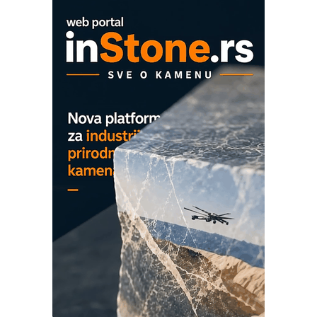
EVOKS Maintenance Management
ROSA i SCHUNK podižu proizvodnju
na viši nivo
Detekcija različitih oblika
MAREX - Lim i mašine za savremena
rešenja