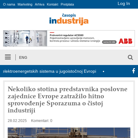
Log In
O nama
Marketing
Arhiva
Kontakt
Pretplata
ENG
troenergetskih sistema u jugoistočnoj Evropi
COMBYPACK
Nekoliko stotina predstavnika poslovne
zajednice Evrope zatražilo hitno
sprovođenje Sporazuma o čistoj
industriji
28.02.2025
Komentari: 0