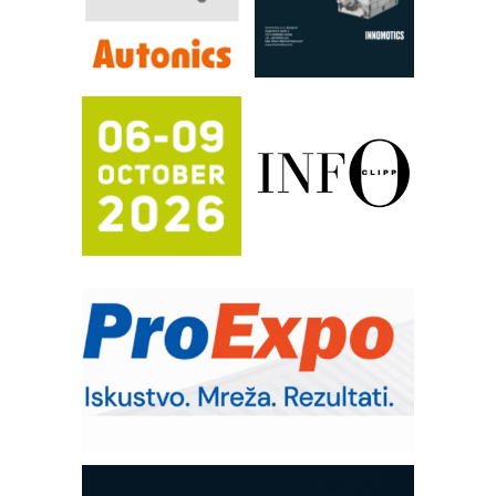
automatizaciju
Efikasno upravljanje energijom
Automatizacija pakovanja · Display
(Shelf-Ready) omotnice
Proizvodnja iC7 Hybrid 1500 VDC
mrežnog pretvarača sa tečnim
hlađenjem
Potpuna efikasnost bez složenih
sistema
Trajna oznaka kao dugoročna korist
Bezbednost na prvom mestu!
IB BLUMENAUER - više od 40 godina
poverenja u industriji
RMQ-TITAN ADVANCED INDICATOR
– Pametna signalizacija za efikasnije
upravljanje mašinama
Sigurnije ispitivanje transformatora u
solarnim elektranama i vetroparkovima
COMBYPACK