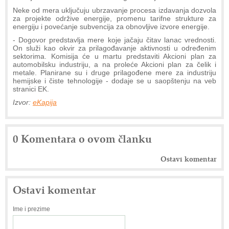
Neke od mera uključuju ubrzavanje procesa izdavanja dozvola
za projekte održive energije, promenu tarifne strukture za
energiju i povećanje subvencija za obnovljive izvore energije.
- Dogovor predstavlja mere koje jačaju čitav lanac vrednosti.
On služi kao okvir za prilagođavanje aktivnosti u određenim
sektorima. Komisija će u martu predstaviti Akcioni plan za
automobilsku industriju, a na proleće Akcioni plan za čelik i
metale. Planirane su i druge prilagođene mere za industriju
hemijske i čiste tehnologije - dodaje se u saopštenju na veb
stranici EK.
Izvor:
eKapija
0 Komentara o ovom članku
Ostavi komentar
Ostavi komentar
Ime i prezime