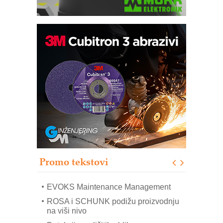
Trajna oznaka kao dugoročna korist
Bezbednost na prvom mestu!
IB BLUMENAUER - više od 40 godina
poverenja u industriji
RMQ-TITAN ADVANCED INDICATOR
– Pametna signalizacija za efikasnije
upravljanje mašinama
Sigurnije ispitivanje transformatora u
solarnim elektranama i vetroparkovima
Promo tekstovi
COMBYPACK
EVOKS Maintenance Management
ROSA i SCHUNK podižu proizvodnju
na viši nivo