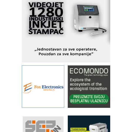
pionirskimmobile operator PANEL-OM
Fleksibilno stezanje i brzo
podešavanje u proizvodnji prototipova
KIP KOP – napredna rešenja za
savremene industrijske i logističke
objekte
Alba d.o.o. – 35 godina preciznosti u
metrologiji i pametnim dozirnim
rešenjima
IBeRTIM - oprema za ispitivanje
kontrole kvaliteta
STAUFF – Komponente koje
povećavaju pouzdanost hidrauličkih
sistema
YAMADA pumpe – japanska
pouzdanost u transferu fluida
Filtration Group Industrial – Napredna
rešenja za filtraciju u hidrauličkim i
procesnim sistemima