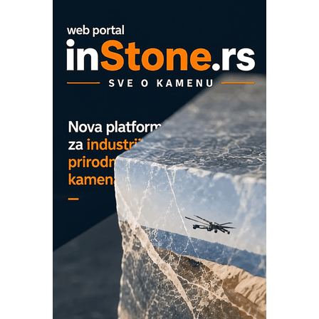
Proizvodnja iC7 Hybrid 1500 VDC
mrežnog pretvarača sa tečnim
hlađenjem
COMBYPACK
EVOKS Maintenance Management