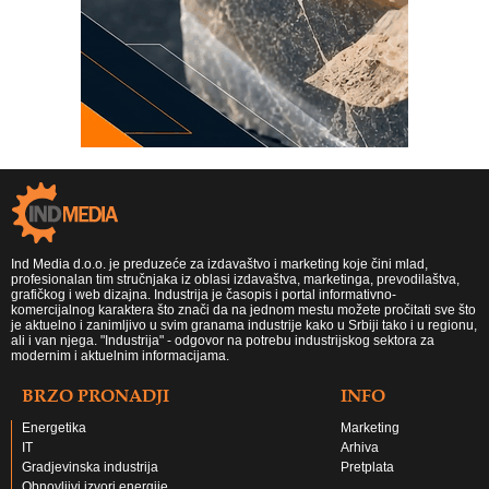
Ind Media d.o.o. je preduzeće za izdavaštvo i marketing koje čini mlad,
profesionalan tim stručnjaka iz oblasi izdavaštva, marketinga, prevodilaštva,
grafičkog i web dizajna. Industrija je časopis i portal informativno-
komercijalnog karaktera što znači da na jednom mestu možete pročitati sve što
je aktuelno i zanimljivo u svim granama industrije kako u Srbiji tako i u regionu,
ali i van njega. "Industrija" - odgovor na potrebu industrijskog sektora za
modernim i aktuelnim informacijama.
BRZO PRONADJI
INFO
Energetika
Marketing
IT
Arhiva
Gradjevinska industrija
Pretplata
Obnovljivi izvori energije