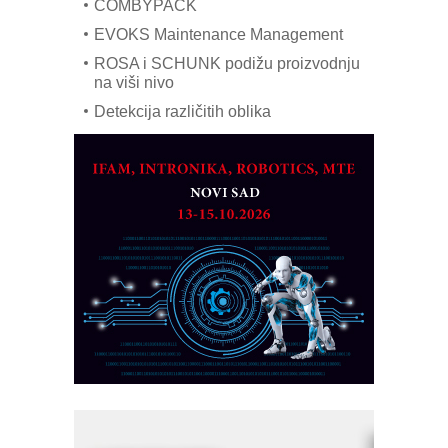
COMBYPACK
EVOKS Maintenance Management
ROSA i SCHUNK podižu proizvodnju
na viši nivo
Detekcija različitih oblika
MAREX - Lim i mašine za savremena
rešenja
Marcom-plast d.o.o.- vaš pouzdan
partner
CTO - Prilagodite svoju toplinsku
obradu!
Razvoj asortimanskog pravca MINI-
PLC AKYTEC
AUKOM: Svetski standard metrologije
dostupan u Srbiji
MOTOMAN – NEXT-Robotika vođena
veštačkom inteligencijom
I.SAFE MOBILE revolucioniše
industrijsku automatizaciju