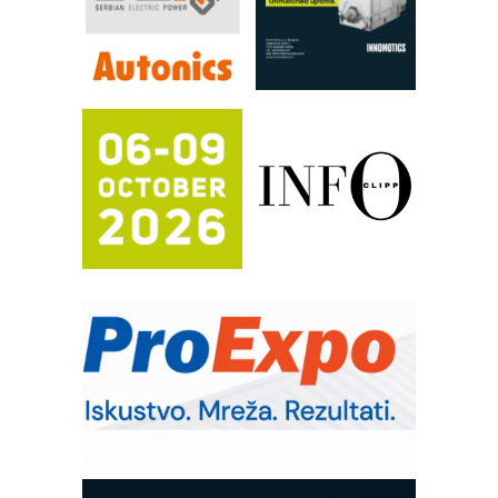
RILINEX kompanije Rittal
FANUC: Najbolje za vašu pametnu
automatizaciju
Efikasno upravljanje energijom
Automatizacija pakovanja · Display
(Shelf-Ready) omotnice
Potpuna efikasnost bez složenih
sistema
Trajna oznaka kao dugoročna korist
Bezbednost na prvom mestu!
IB BLUMENAUER - više od 40 godina
poverenja u industriji
RMQ-TITAN ADVANCED INDICATOR
– Pametna signalizacija za efikasnije
upravljanje mašinama
Mitutoyo Crysta-Apex V PLUS: Nova
era CNC merenja
OBO sistemi mrežastih nosača kablova