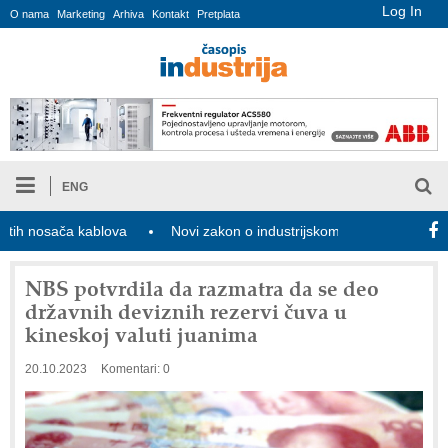
Log In
O nama
Marketing
Arhiva
Kontakt
Pretplata
ENG
nosača kablova
Novi zakon o industrijskom zagađivanju donosi digi
NBS potvrdila da razmatra da se deo
državnih deviznih rezervi čuva u
kineskoj valuti juanima
20.10.2023
Komentari: 0