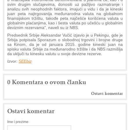
svim drugim slučajevima, donositi uz pažljivo razmatranje i
analizu svih neophodnih faktora, imajući u vidu i da je kineski
juan peta najtrgovanija međunarodna valuta na globalnom
finansijskom tržištu, takođe peta najčešće korišćena valuta u
globalnim plaćanjima, kao i šesta valuta po učešću u globalnim
deviznim rezervama", naveli su iz NBS.
Predsednik Srbije Aleksandar Vučić izjavio je u Pekingu, gde je
Srbija potpisala Sporazum o slobodnoj trgovini i brojne druge
sa Kinom, da je od januara 2015. godine kineski juan na
spisku valuta Srbije za međunarodno tržište i da NBS razmišlja
da uključi tu kinesku valutu u svoje devizne rezerve.
Izvor:
SEEbiz
0 Komentara o ovom članku
Ostavi komentar
Ostavi komentar
Ime i prezime