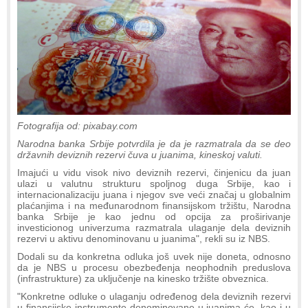
Fotografija od: pixabay.com
Narodna banka Srbije potvrdila je da je razmatrala da se deo
državnih deviznih rezervi čuva u juanima, kineskoj valuti.
Imajući u vidu visok nivo deviznih rezervi, činjenicu da juan
ulazi u valutnu strukturu spoljnog duga Srbije, kao i
internacionalizaciju juana i njegov sve veći značaj u globalnim
plaćanjima i na međunarodnom finansijskom tržištu, Narodna
banka Srbije je kao jednu od opcija za proširivanje
investicionog univerzuma razmatrala ulaganje dela deviznih
rezervi u aktivu denominovanu u juanima", rekli su iz NBS.
Dodali su da konkretna odluka još uvek nije doneta, odnosno
da je NBS u procesu obezbeđenja neophodnih preduslova
(infrastrukture) za uključenje na kinesko tržište obveznica.
"Konkretne odluke o ulaganju određenog dela deviznih rezervi
u finansijske instrumente denominovane u juanima će, kao i u