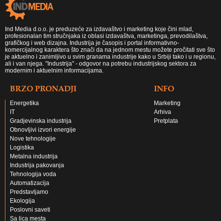
Ind Media d.o.o. je preduzeće za izdavaštvo i marketing koje čini mlad,
profesionalan tim stručnjaka iz oblasi izdavaštva, marketinga, prevodilaštva,
grafičkog i web dizajna. Industrija je časopis i portal informativno-
komercijalnog karaktera što znači da na jednom mestu možete pročitati sve što
je aktuelno i zanimljivo u svim granama industrije kako u Srbiji tako i u regionu,
ali i van njega. "Industrija" - odgovor na potrebu industrijskog sektora za
modernim i aktuelnim informacijama.
BRZO PRONADJI
INFO
Energetika
Marketing
IT
Arhiva
Gradjevinska industrija
Pretplata
Obnovljivi izvori energije
Nove tehnologije
Logistika
Metalna industrija
Industrija pakovanja
Tehnologija voda
Automatizacija
Predstavljamo
Ekologija
Poslovni saveti
Sa lica mesta