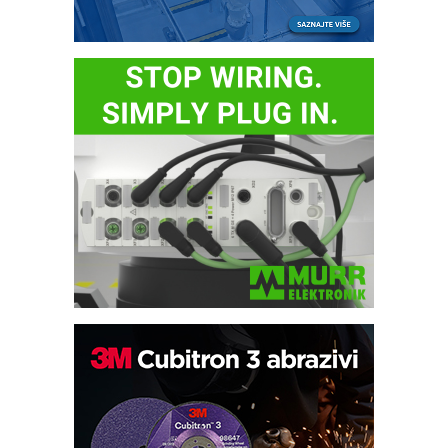
Automatizacija pakovanja · Display
(Shelf-Ready) omotnice
Potpuna efikasnost bez složenih
sistema