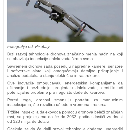
Fotografija od: Pixabay
Brzi razvoj tehnologije dronova značajno menja način na koji
se obavljaju inspekcije dalekovoda širom sveta.
Savremeni dronovi sada poseduju napredne kamere, senzore
i softverske alate koji omogućavaju detaljno prikupljanje i
analizu podataka o stanju električne infrastrukture.
Ove inovacije omogućavaju energetskim kompanijama da
efikasnije i bezbednije pregledaju dalekovode, identifikujući
potencijalne probleme pre nego što dođe do kvarova.
Pored toga, dronovi smanjuju potrebu za manuelnim
inspekcijama, što rezultira uštedom vremena i resursa.
Tržište inspekcija dalekovoda pomoću dronova beleži značajan
rast, sa projekcijama da će do 2032. godine dostići vrednost
od 323 milijarde dolara.
Očekuje se da će dalji razvoj tehnologije dodatno unaprediti