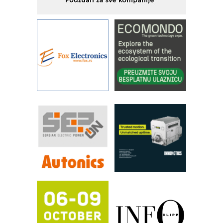
Alba d.o.o. – 35 godina preciznosti u
metrologiji i pametnim dozirnim
rešenjima
IBeRTIM - oprema za ispitivanje
kontrole kvaliteta
STAUFF – Komponente koje
povećavaju pouzdanost hidrauličkih
sistema
YAMADA pumpe – japanska
pouzdanost u transferu fluida
Filtration Group Industrial – Napredna
rešenja za filtraciju u hidrauličkim i
procesnim sistemima
RILINEX kompanije Rittal
FANUC: Najbolje za vašu pametnu
automatizaciju
Efikasno upravljanje energijom
Automatizacija pakovanja · Display
(Shelf-Ready) omotnice