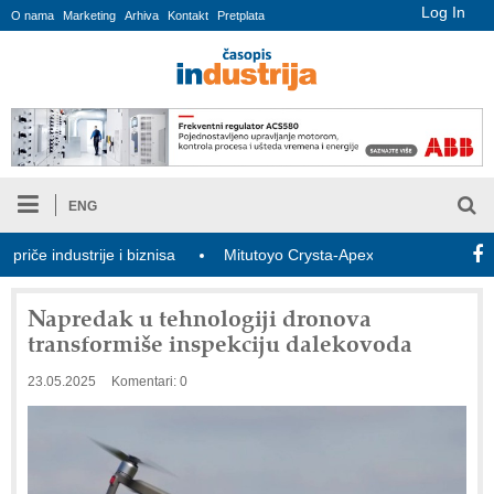
Log In
O nama
Marketing
Arhiva
Kontakt
Pretplata
ENG
 industrije i biznisa
Mitutoyo Crysta-Apex V PLUS: Nova era C
Napredak u tehnologiji dronova
transformiše inspekciju dalekovoda
23.05.2025
Komentari: 0