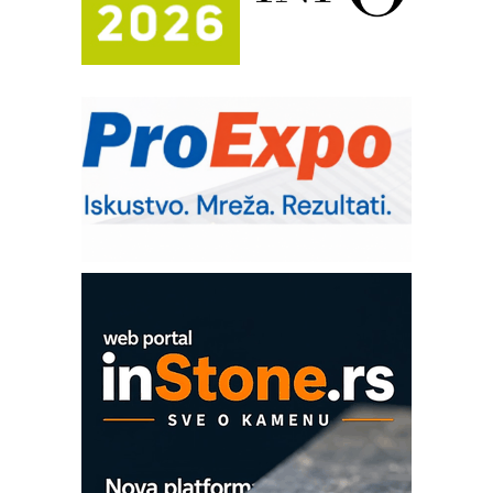
Potpuna efikasnost bez složenih
sistema
Trajna oznaka kao dugoročna korist
Bezbednost na prvom mestu!
IB BLUMENAUER - više od 40 godina
poverenja u industriji
Art Utopia Studio – vizuelne priče
industrije i biznisa
Mitutoyo Crysta-Apex V PLUS: Nova
era CNC merenja
OBO sistemi mrežastih nosača kablova
Proizvodnja iC7 Hybrid 1500 VDC
mrežnog pretvarača sa tečnim
hlađenjem
COMBYPACK