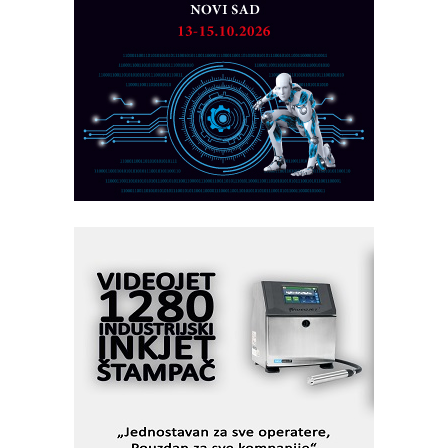
rešenja
Marcom-plast d.o.o.- vaš pouzdan
partner
CTO - Prilagodite svoju toplinsku
obradu!
Razvoj asortimanskog pravca MINI-
PLC AKYTEC
AUKOM: Svetski standard metrologije
dostupan u Srbiji
MOTOMAN – NEXT-Robotika vođena
veštačkom inteligencijom
I.SAFE MOBILE revolucioniše
industrijsku automatizaciju
pionirskimmobile operator PANEL-OM
Fleksibilno stezanje i brzo
podešavanje u proizvodnji prototipova
KIP KOP – napredna rešenja za
savremene industrijske i logističke
objekte