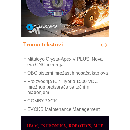
Trajna oznaka kao dugoročna korist
Bezbednost na prvom mestu!
IB BLUMENAUER - više od 40 godina
poverenja u industriji
Art Utopia Studio – vizuelne priče
industrije i biznisa
Promo tekstovi
Mitutoyo Crysta-Apex V PLUS: Nova
era CNC merenja
OBO sistemi mrežastih nosača kablova
Proizvodnja iC7 Hybrid 1500 VDC
mrežnog pretvarača sa tečnim
hlađenjem
COMBYPACK
EVOKS Maintenance Management
ROSA i SCHUNK podižu proizvodnju
na viši nivo
Detekcija različitih oblika
MAREX - Lim i mašine za savremena