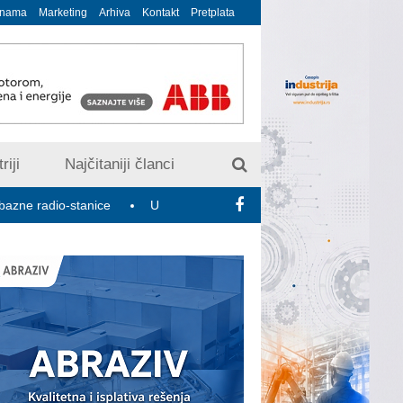
 nama
Marketing
Arhiva
Kontakt
Pretplata
riji
Najčitaniji članci
o-stanice
U susret 15. Savetovanju o elektrodistributivnim mrež