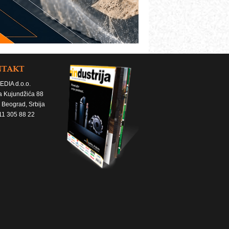
NTAKT
EDIA d.o.o.
a Kujundžića 88
 Beograd, Srbija
11 305 88 22