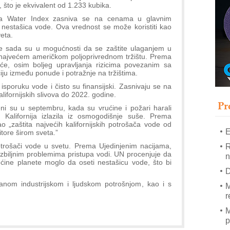
T
, što je ekvivalent od 1.233 kubika.
B
ia Water Index zasniva se na cenama u glavnim
a nestašica vode. Ova vrednost se može koristiti kao
I
eta.
p
tine sada su u mogućnosti da se zaštite ulaganjem u
, najvećem američkom poljoprivrednom tržištu. Prema
e, osim boljeg upravljanja rizicima povezanim sa
–
ciju između ponude i potražnje na tržištima.
u
isporuku vode i čisto su finansijski. Zasnivaju se na
S
lifornijskih slivova do 2022. godine.
s
Pr
eni su u septembru, kada su vrućine i požari harali
alifornija izlazila iz osmogodišnje suše. Prema
o „zaštita najvećih kalifornijskih potrošača vode od
E
itore širom sveta.”
otrošači vode u svetu. Prema Ujedinjenim nacijama,
R
 ozbiljnim problemima pristupa vodi. UN procenjuje da
n
ćine planete moglo da oseti nestašicu vode, što bi
D
nom industrijskom i ljudskom potrošnjom, kao i s
M
r
M
p