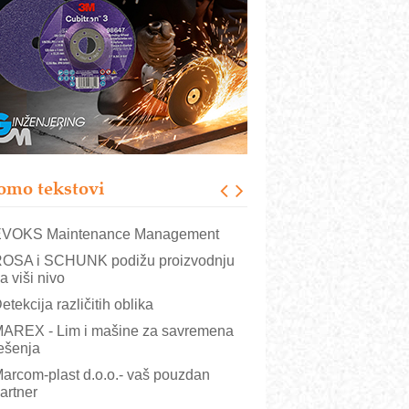
rajna oznaka kao dugoročna korist
ezbednost na prvom mestu!
B BLUMENAUER - više od 40 godina
overenja u industriji
RMQ-TITAN ADVANCED INDICATOR
 Pametna signalizacija za efikasnije
pravljanje mašinama
igurnije ispitivanje transformatora u
olarnim elektranama i vetroparkovima
omo tekstovi
COMBYPACK
VOKS Maintenance Management
OSA i SCHUNK podižu proizvodnju
a viši nivo
etekcija različitih oblika
AREX - Lim i mašine za savremena
ešenja
arcom-plast d.o.o.- vaš pouzdan
artner