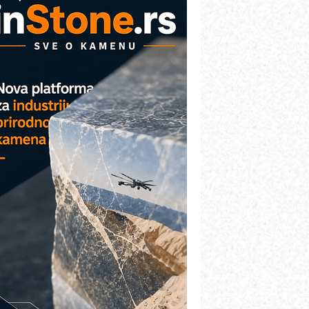
AREX - Lim i mašine za savremena
ešenja