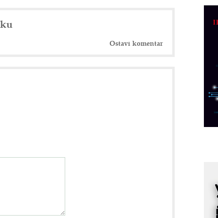
C
o
nku
R
Ostavi komentar
A
d
M
v
I
i
p
F
p
K
s
o
A
m
r