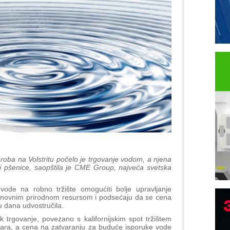
roba na Volstritu počelo je trgovanje vodom, a njena
ili pšenice, saopštila je CME Group, najveća svetska
vode na robno tržište omogućiti bolje upravljanje
snovnim prirodnom resursom i podsećaju da se cena
nu dana udvostručila.
trgovanje, povezano s kalifornijskim spot tržištem
olara, a cena na zatvaranju za buduće isporuke vode