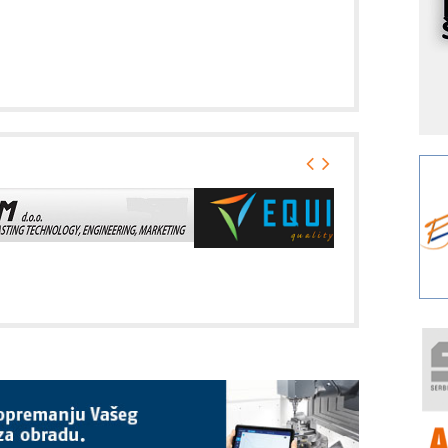
I
k
S
p
s
Y
p
F
r
p
A
i
R
F
a
E
A
(
P