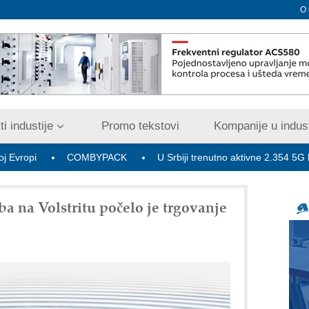
O
i industije
Promo tekstovi
Kompanije u indust
COMBYPACK
U Srbiji trenutno aktivne 2.354 5G bazne radi
a na Volstritu počelo je trgovanje