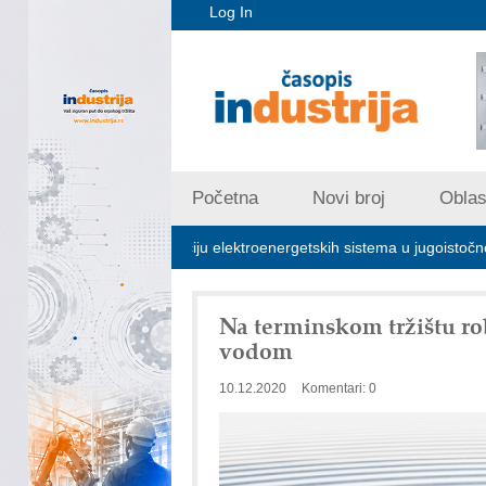
Log In
Početna
Novi broj
Oblast
učna za stabilizaciju elektroenergetskih sistema u jugoistočnoj Evropi
Na terminskom tržištu rob
vodom
10.12.2020
Komentari: 0