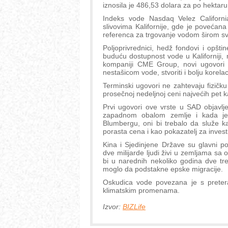
iznosila je 486,53 dolara za po hektaru
Indeks vode Nasdaq Velez Californ
slivovima Kalifornije, gde je povećan
referenca za trgovanje vodom širom sv
Poljoprivrednici, hedž fondovi i opš
buduću dostupnost vode u Kaliforniji
kompaniji CME Group, novi ugovori ć
nestašicom vode, stvoriti i bolju korela
Terminski ugovori ne zahtevaju fizičku 
prosečnoj nedeljnoj ceni najvećih pet ka
Prvi ugovori ove vrste u SAD objavlj
zapadnom obalom zemlje i kada je K
Blumbergu, oni bi trebalo da služe ka
porasta cena i kao pokazatelj za invest
Kina i Sjedinjene Države su glavni p
dve milijarde ljudi živi u zemljama sa
bi u narednih nekoliko godina dve tre
moglo da podstakne epske migracije.
Oskudica vode povezana je s pretera
klimatskim promenama.
Izvor:
BIZLife