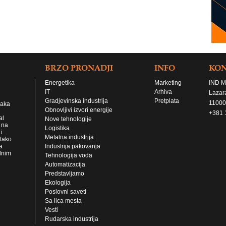
BRZO PRONADJI
INFO
KO
Energetika
Marketing
IND M
IT
Arhiva
Lazar
Gradjevinska industrija
Pretplata
11000
jaka
Obnovljivi izvori energije
+381 
al
Nove tehnologije
 na
Logistika
i
Metalna industrija
 tako
a
Industrija pakovanja
lnim
Tehnologija voda
Automatizacija
Predstavljamo
Ekologija
Poslovni saveti
Sa lica mesta
Vesti
Rudarska industrija