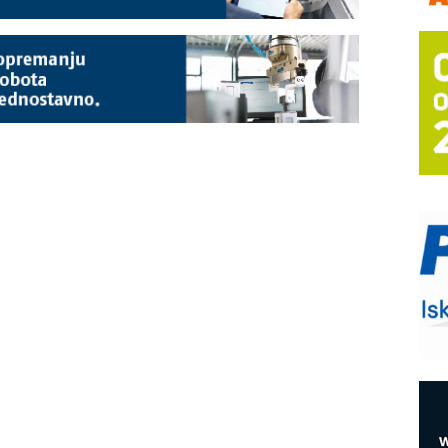
m
h
P
s
T
B
I
p
–
u
S
s
E
R
n
D