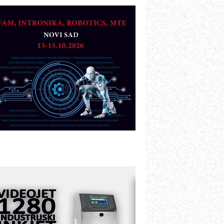
TO - Prilagodite svoju toplinsku
bradu!
azvoj asortimanskog pravca MINI-
PLC AKYTEC
UKOM: Svetski standard metrologije
ostupan u Srbiji
OTOMAN – NEXT-Robotika vođena
eštačkom inteligencijom
.SAFE MOBILE revolucioniše
ndustrijsku automatizaciju
ionirskimmobile operator PANEL-OM
leksibilno stezanje i brzo
odešavanje u proizvodnji prototipova
IP KOP – napredna rešenja za
avremene industrijske i logističke
bjekte
lba d.o.o. – 35 godina preciznosti u
etrologiji i pametnim dozirnim
ešenjima