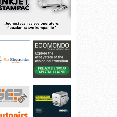
BeRTIM - oprema za ispitivanje
ontrole kvaliteta
TAUFF – Komponente koje
ovećavaju pouzdanost hidrauličkih
istema
AMADA pumpe – japanska
ouzdanost u transferu fluida
iltration Group Industrial – Napredna
ešenja za filtraciju u hidrauličkim i
rocesnim sistemima
rt Utopia Studio – vizuelne priče
ndustrije i biznisa
ILINEX kompanije Rittal
ANUC: Najbolje za vašu pametnu
utomatizaciju
fikasno upravljanje energijom
utomatizacija pakovanja · Display
Shelf-Ready) omotnice
roizvodnja iC7 Hybrid 1500 VDC