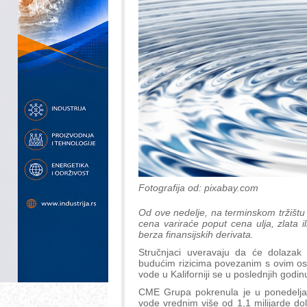
Fotografija od: pixabay.com
Od ove nedelje, na terminskom tržištu 
cena variraće poput cena ulja, zlata 
berza finansijskih derivata.
Stručnjaci uveravaju da će dolazak 
budućim rizicima povezanim s ovim o
vode u Kaliforniji se u poslednjih godi
CME Grupa pokrenula je u ponedeljak 
vode vrednim više od 1,1 milijarde d