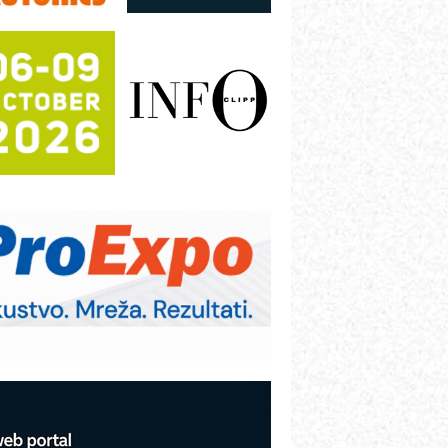
režnog pretvarača sa tečnim
lađenjem
otpuna efikasnost bez složenih
istema
rajna oznaka kao dugoročna korist
ezbednost na prvom mestu!
B BLUMENAUER - više od 40 godina
overenja u industriji
RMQ-TITAN ADVANCED INDICATOR
 Pametna signalizacija za efikasnije
pravljanje mašinama
igurnije ispitivanje transformatora u
olarnim elektranama i vetroparkovima
COMBYPACK
VOKS Maintenance Management
OSA i SCHUNK podižu proizvodnju
a viši nivo
etekcija različitih oblika