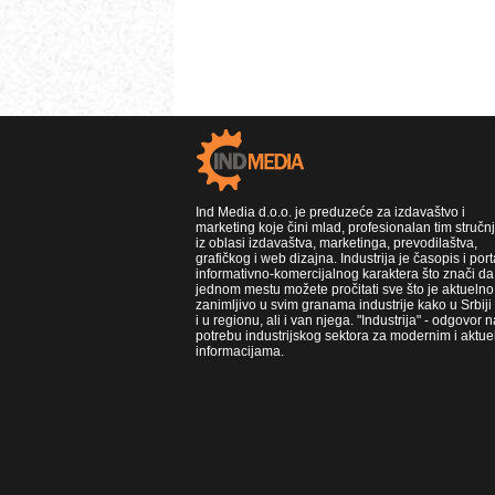
Ind Media d.o.o. je preduzeće za izdavaštvo i
marketing koje čini mlad, profesionalan tim stručn
iz oblasi izdavaštva, marketinga, prevodilaštva,
grafičkog i web dizajna. Industrija je časopis i port
informativno-komercijalnog karaktera što znači da
jednom mestu možete pročitati sve što je aktuelno 
zanimljivo u svim granama industrije kako u Srbiji
i u regionu, ali i van njega. "Industrija" - odgovor n
potrebu industrijskog sektora za modernim i aktue
informacijama.