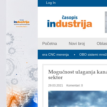
Log In
Početna
Novi broj
Oblast
pex V PLUS: Nova era CNC merenja
OBO sistemi mrežastih nosa
Mogućnost ulaganja kana
sektor
29.03.2021
Komentari: 0