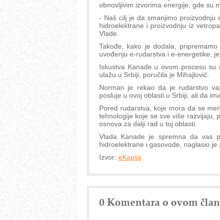
obnovljivim izvorima energije, gde su
- Naš cilj je da smanjimo proizvodnju 
hidroelektrane i proizvodnju iz vetrop
Vlade.
Takođe, kako je dodala, pripremamo n
uvođenju e-rudarstva i e-energetike, je
Iskustva Kanade u ovom procesu su 
ulažu u Srbiji, poručila je Mihajlović.
Norman je rekao da je rudarstvo va
posluje u ovoj oblasti u Srbiji, ali da
Pored rudarstva, koje mora da se menj
tehnologije koje se sve više razvijaju,
osnova za dalji rad u toj oblasti.
Vlada Kanade je spremna da vas pod
hidroelektrane i gasovode, naglasio j
Izvor:
eKapija
0 Komentara o ovom čla