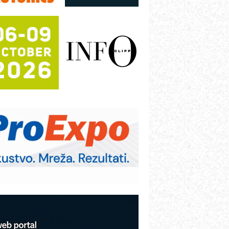
utomatizacija pakovanja · Display
Shelf-Ready) omotnice
otpuna efikasnost bez složenih
istema
rajna oznaka kao dugoročna korist
ezbednost na prvom mestu!
B BLUMENAUER - više od 40 godina
overenja u industriji
RMQ-TITAN ADVANCED INDICATOR
 Pametna signalizacija za efikasnije
pravljanje mašinama
itutoyo Crysta-Apex V PLUS: Nova
ra CNC merenja
BO sistemi mrežastih nosača kablova
roizvodnja iC7 Hybrid 1500 VDC
režnog pretvarača sa tečnim
lađenjem
COMBYPACK