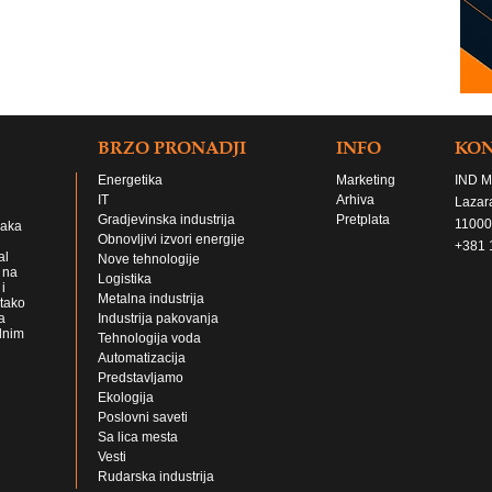
BRZO PRONADJI
INFO
KO
Energetika
Marketing
IND M
IT
Arhiva
Lazar
Gradjevinska industrija
Pretplata
11000
jaka
Obnovljivi izvori energije
+381 
al
Nove tehnologije
 na
Logistika
i
Metalna industrija
 tako
a
Industrija pakovanja
lnim
Tehnologija voda
Automatizacija
Predstavljamo
Ekologija
Poslovni saveti
Sa lica mesta
Vesti
Rudarska industrija