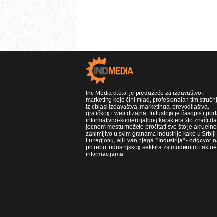
Ind Media d.o.o. je preduzeće za izdavaštvo i
marketing koje čini mlad, profesionalan tim stručn
iz oblasi izdavaštva, marketinga, prevodilaštva,
grafičkog i web dizajna. Industrija je časopis i port
informativno-komercijalnog karaktera što znači da
jednom mestu možete pročitati sve što je aktuelno 
zanimljivo u svim granama industrije kako u Srbiji
i u regionu, ali i van njega. "Industrija" - odgovor n
potrebu industrijskog sektora za modernim i aktue
informacijama.