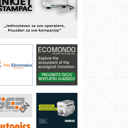
avremene industrijske i logističke
bjekte
lba d.o.o. – 35 godina preciznosti u
etrologiji i pametnim dozirnim
ešenjima
BeRTIM - oprema za ispitivanje
ontrole kvaliteta
TAUFF – Komponente koje
ovećavaju pouzdanost hidrauličkih
istema
AMADA pumpe – japanska
ouzdanost u transferu fluida
iltration Group Industrial – Napredna
ešenja za filtraciju u hidrauličkim i
rocesnim sistemima
ILINEX kompanije Rittal
ANUC: Najbolje za vašu pametnu
utomatizaciju
fikasno upravljanje energijom