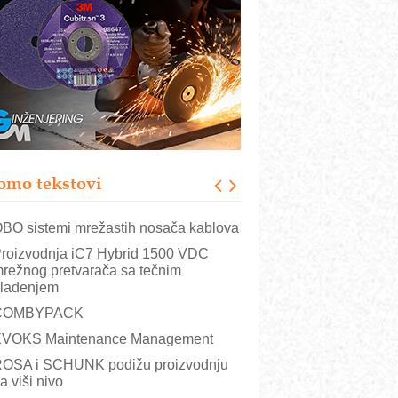
istema
rajna oznaka kao dugoročna korist
ezbednost na prvom mestu!
B BLUMENAUER - više od 40 godina
overenja u industriji
RMQ-TITAN ADVANCED INDICATOR
 Pametna signalizacija za efikasnije
pravljanje mašinama
omo tekstovi
itutoyo Crysta-Apex V PLUS: Nova
ra CNC merenja
BO sistemi mrežastih nosača kablova
roizvodnja iC7 Hybrid 1500 VDC
režnog pretvarača sa tečnim
lađenjem
COMBYPACK
VOKS Maintenance Management
OSA i SCHUNK podižu proizvodnju
a viši nivo