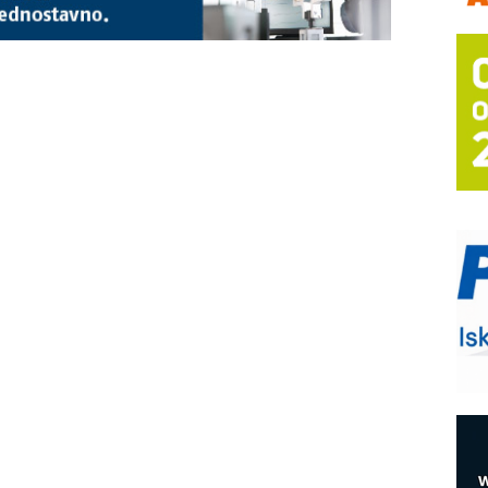
A
(
P
s
T
B
I
p
–
u
M
e
O
P
m
h