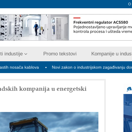
O
i industije
Promo tekstovi
Kompanije u indust
ča kablova
Novi zakon o industrijskom zagađivanju donosi digitaliz
dskih kompanija u energetski