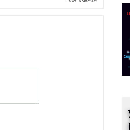
Ostavi komentar
D
M
r
M
p
C
o
R
A
d
M
v
I
i
p
F
p
K