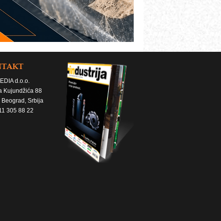
NTAKT
EDIA d.o.o.
a Kujundžića 88
 Beograd, Srbija
11 305 88 22