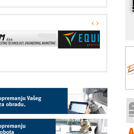
s
o
A
m
r
I
k
S
p
s
Y
p
F
r
p
R
F
a
E