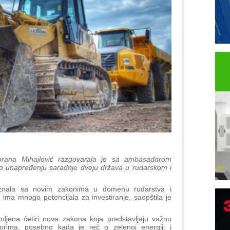
Zorana Mihajlović razgovarala je sa ambasadorom
 unapređenju saradnje dveju država u rudarskom i
oznala sa novim zakonima u domenu rudarstva i
a ima mnogo potencijala za investiranje, saopštila je
ljena četiri nova zakona koja predstavljaju važnu
P
orima, posebno kada je reč o zelenoj energiji i