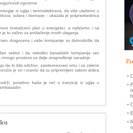
s
 mogućnosti ogromne.
T
energije iz uglja i termoelektrana, da više ulažemo u
arkova, solara i biomase - ukazala je potpredsednica
B
I
ovi investicioni plan u energetici, a radićemo i na
r je to važno za privlačenje novih ulaganja.
p
nam dragocena i vaše kompanije su dobrodošle da
–
žan sektor i da nekoliko kanadskih kompanija već
u
 ima mnogo prostora za dalje unapređenje saradnje.
Pr
M
a da bi bilo održivo, zainteresovani smo i za zelene
e
 poručio je on i ocenio da su pripremljeni zakoni dobra
O
rži, posebno kada je reč o tranziciji iz uglja u
P
e ambasador.
m
h
E
nku
R
n