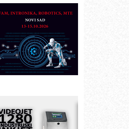
etekcija različitih oblika
AREX - Lim i mašine za savremena
ešenja
arcom-plast d.o.o.- vaš pouzdan
artner
TO - Prilagodite svoju toplinsku
bradu!
azvoj asortimanskog pravca MINI-
PLC AKYTEC
UKOM: Svetski standard metrologije
ostupan u Srbiji
OTOMAN – NEXT-Robotika vođena
eštačkom inteligencijom
.SAFE MOBILE revolucioniše
ndustrijsku automatizaciju
ionirskimmobile operator PANEL-OM
leksibilno stezanje i brzo
odešavanje u proizvodnji prototipova
IP KOP – napredna rešenja za