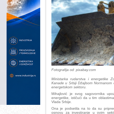
Fotografija od: pixabay.com
Ministarka rudarstva i energetike 
Kanade u Srbiji Džajlsom Normanom o
energetskom sektoru.
Mihajlović je svog sagovornika up
energetike, ističući da u tim oblastim
Vlada Srbije.
Ona je podsetila na to da su priprem
osnovu za investiranje u ovim sekt