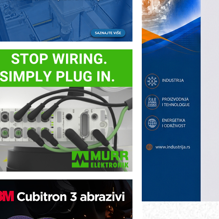
otpuna efikasnost bez složenih