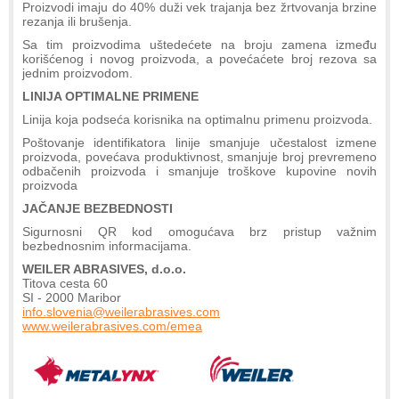
Proizvodi imaju do 40% duži vek trajanja bez žrtvovanja brzine
rezanja ili brušenja.
Sa tim proizvodima uštedećete na broju zamena između
korišćenog i novog proizvoda, a povećaćete broj rezova sa
jednim proizvodom.
LINIJA OPTIMALNE PRIMENE
Linija koja podseća korisnika na optimalnu primenu proizvoda.
Poštovanje identifikatora linije smanjuje učestalost izmene
proizvoda, povećava produktivnost, smanjuje broj prevremeno
odbačenih proizvoda i smanjuje troškove kupovine novih
proizvoda
JAČANJE BEZBEDNOSTI
Sigurnosni QR kod omogućava brz pristup važnim
bezbednosnim informacijama.
WEILER ABRASIVES, d.o.o.
Titova cesta 60
SI - 2000 Maribor
info.slovenia@weilerabrasives.com
www.weilerabrasives.com/emea