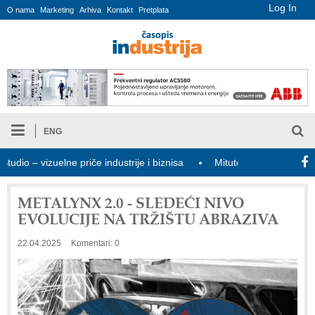
Log In
O nama
Marketing
Arhiva
Kontakt
Pretplata
ENG
o – vizuelne priče industrije i biznisa
Mitutoyo Crysta-Apex V PL
METALYNX 2.0 - SLEDEĆI NIVO
EVOLUCIJE NA TRŽIŠTU ABRAZIVA
22.04.2025
Komentari: 0