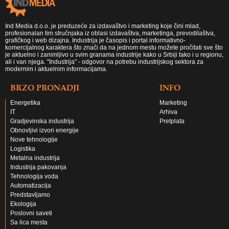
Ind Media d.o.o. je preduzeće za izdavaštvo i marketing koje čini mlad,
profesionalan tim stručnjaka iz oblasi izdavaštva, marketinga, prevodilaštva,
grafičkog i web dizajna. Industrija je časopis i portal informativno-
komercijalnog karaktera što znači da na jednom mestu možete pročitati sve što
je aktuelno i zanimljivo u svim granama industrije kako u Srbiji tako i u regionu,
ali i van njega. "Industrija" - odgovor na potrebu industrijskog sektora za
modernim i aktuelnim informacijama.
BRZO PRONADJI
INFO
Energetika
Marketing
IT
Arhiva
Gradjevinska industrija
Pretplata
Obnovljivi izvori energije
Nove tehnologije
Logistika
Metalna industrija
Industrija pakovanja
Tehnologija voda
Automatizacija
Predstavljamo
Ekologija
Poslovni saveti
Sa lica mesta