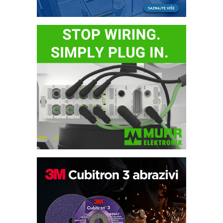
Automatizacija pakovanja · Display
(Shelf-Ready) omotnice
Potpuna efikasnost bez složenih