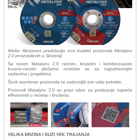
Weiler Abrasives predstavlja novi kvalitet proizvoda Metalynx
2.0 proizvedenih u Sloveniji.
Sa novim Metalynx 2.0 reznim, brusnim i kombinovanim
brusno-reznim pločama nosićete se sa najzahtevnijim
zadacima i projektima.
Širok asortiman proizvoda će zadovoljiti sve vaše potrebe.
Proizvodi Metalynx 2.0 su pravi izbor za postizanje najveće
efikasnosti u rezanju i brušenju.
VELIKA BRZINA I DUŽI VEK TRAJANJA