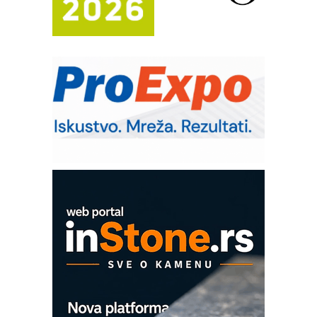
Automatizacija pakovanja · Display
(Shelf-Ready) omotnice
Potpuna efikasnost bez složenih
sistema
Trajna oznaka kao dugoročna korist
Bezbednost na prvom mestu!
IB BLUMENAUER - više od 40 godina
poverenja u industriji
Art Utopia Studio – vizuelne priče
industrije i biznisa
Mitutoyo Crysta-Apex V PLUS: Nova
era CNC merenja
OBO sistemi mrežastih nosača kablova
Proizvodnja iC7 Hybrid 1500 VDC
mrežnog pretvarača sa tečnim
hlađenjem
COMBYPACK