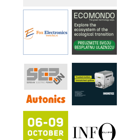
savremene industrijske i logističke
objekte
Alba d.o.o. – 35 godina preciznosti u
metrologiji i pametnim dozirnim
rešenjima
IBeRTIM - oprema za ispitivanje
kontrole kvaliteta
STAUFF – Komponente koje
povećavaju pouzdanost hidrauličkih
sistema
YAMADA pumpe – japanska
pouzdanost u transferu fluida
Filtration Group Industrial – Napredna
rešenja za filtraciju u hidrauličkim i
procesnim sistemima
RILINEX kompanije Rittal
FANUC: Najbolje za vašu pametnu
automatizaciju
Efikasno upravljanje energijom