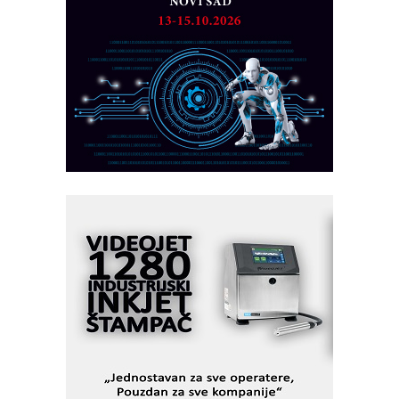
MAREX - Lim i mašine za savremena
rešenja
Marcom-plast d.o.o.- vaš pouzdan
partner
CTO - Prilagodite svoju toplinsku
obradu!
Razvoj asortimanskog pravca MINI-
PLC AKYTEC
AUKOM: Svetski standard metrologije
dostupan u Srbiji
MOTOMAN – NEXT-Robotika vođena
veštačkom inteligencijom
I.SAFE MOBILE revolucioniše
industrijsku automatizaciju
pionirskimmobile operator PANEL-OM
Fleksibilno stezanje i brzo
podešavanje u proizvodnji prototipova
KIP KOP – napredna rešenja za