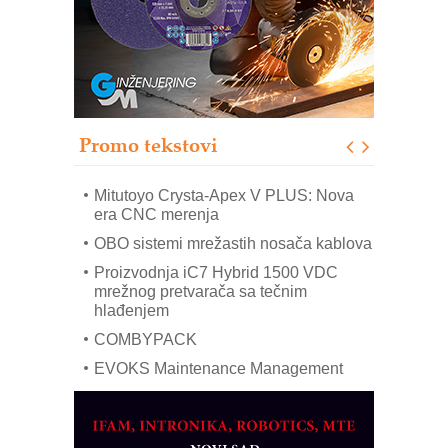
sistema
Trajna oznaka kao dugoročna korist
Bezbednost na prvom mestu!
IB BLUMENAUER - više od 40 godina
poverenja u industriji
Promo tekstovi
Art Utopia Studio – vizuelne priče
industrije i biznisa
Mitutoyo Crysta-Apex V PLUS: Nova
era CNC merenja
OBO sistemi mrežastih nosača kablova
Proizvodnja iC7 Hybrid 1500 VDC
mrežnog pretvarača sa tečnim
hlađenjem
COMBYPACK
EVOKS Maintenance Management
ROSA i SCHUNK podižu proizvodnju
na viši nivo
Detekcija različitih oblika