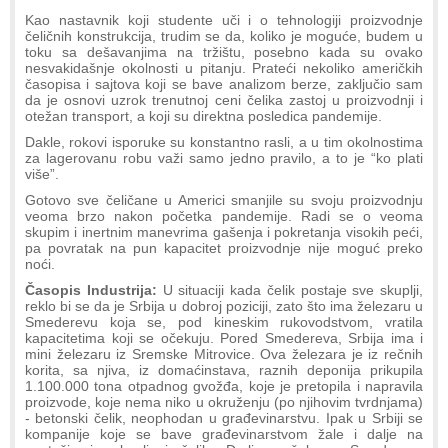
Kao nastavnik koji studente uči i o tehnologiji proizvodnje
čeličnih konstrukcija, trudim se da, koliko je moguće, budem u
toku sa dešavanjima na tržištu, posebno kada su ovako
nesvakidašnje okolnosti u pitanju. Prateći nekoliko američkih
časopisa i sajtova koji se bave analizom berze, zaključio sam
da je osnovi uzrok trenutnoj ceni čelika zastoj u proizvodnji i
otežan transport, a koji su direktna posledica pandemije.
Dakle, rokovi isporuke su konstantno rasli, a u tim okolnostima
za lagerovanu robu važi samo jedno pravilo, a to je “ko plati
više”.
Gotovo sve čeličane u Americi smanjile su svoju proizvodnju
veoma brzo nakon početka pandemije. Radi se o veoma
skupim i inertnim manevrima gašenja i pokretanja visokih peći,
pa povratak na pun kapacitet proizvodnje nije moguć preko
noći.
Časopis Industrija:
U situaciji kada čelik postaje sve skuplji,
reklo bi se da je Srbija u dobroj poziciji, zato što ima železaru u
Smederevu koja se, pod kineskim rukovodstvom, vratila
kapacitetima koji se očekuju. Pored Smedereva, Srbija ima i
mini železaru iz Sremske Mitrovice. Ova železara je iz rečnih
korita, sa njiva, iz domaćinstava, raznih deponija prikupila
1.100.000 tona otpadnog gvožđa, koje je pretopila i napravila
proizvode, koje nema niko u okruženju (po njihovim tvrdnjama)
- betonski čelik, neophodan u građevinarstvu. Ipak u Srbiji se
kompanije koje se bave građevinarstvom žale i dalje na