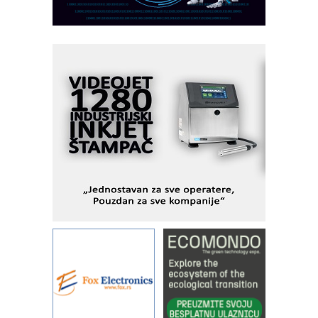
AUKOM: Svetski standard metrologije
dostupan u Srbiji
MOTOMAN – NEXT-Robotika vođena
veštačkom inteligencijom
I.SAFE MOBILE revolucioniše
industrijsku automatizaciju
pionirskimmobile operator PANEL-OM
Fleksibilno stezanje i brzo
podešavanje u proizvodnji prototipova
KIP KOP – napredna rešenja za
savremene industrijske i logističke
objekte
Alba d.o.o. – 35 godina preciznosti u
metrologiji i pametnim dozirnim
rešenjima
IBeRTIM - oprema za ispitivanje
kontrole kvaliteta
STAUFF – Komponente koje
povećavaju pouzdanost hidrauličkih
sistema