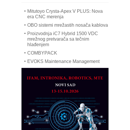
era CNC merenja
OBO sistemi mrežastih nosača kablova
Proizvodnja iC7 Hybrid 1500 VDC
mrežnog pretvarača sa tečnim
hlađenjem
COMBYPACK
EVOKS Maintenance Management
ROSA i SCHUNK podižu proizvodnju
na viši nivo
Detekcija različitih oblika
MAREX - Lim i mašine za savremena
rešenja
Marcom-plast d.o.o.- vaš pouzdan
partner
CTO - Prilagodite svoju toplinsku
obradu!
Razvoj asortimanskog pravca MINI-
PLC AKYTEC