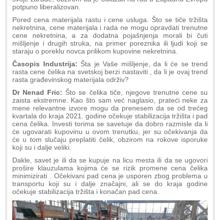
potpuno liberalizovan.
Pored cena materijala rastu i cene usluga. Što se tiče tržišta
nekretnina, cene materijala i rada ne mogu opravdati trenutne
cene nekretnina, a za dodatna pojašnjenja morali bi čuti
mišljenje i drugih struka, na primer poreznika ili ljudi koji se
staraju o poreklu novca prilikom kupovine nekretnina.
Časopis Industrija:
Šta je Vaše mišljenje, da li će se trend
rasta cene čelika na svetskoj berzi nastaviti , da li je ovaj trend
rasta građevinskog materijala održiv?
Dr Nenad Fric:
Što se čelika tiče, njegove trenutne cene su
zaista ekstremne. Kao što sam već naglasio, prateći neke za
mene relevantne izvore mogu da prenesem da se od trećeg
kvartala do kraja 2021. godine očekuje stabilizacija tržišta i pad
cena čelika. Investi torima se savetuje da dobro razmisle da li
će ugovarati kupovinu u ovom trenutku, jer su očekivanja da
će u tom slučaju preplatiti čelik, obzirom na rokove isporuke
koji su i dalje veliki.
Dakle, savet je ili da se kupuje na licu mesta ili da se ugovori
prošire klauzulama kojima će se rizik promene cena čelika
minimizirati . Očekivani pad cena je usporen zbog problema u
transportu koji su i dalje značajni, ali se do kraja godine
očekuje stabilizacija tržišta i konačan pad cena.