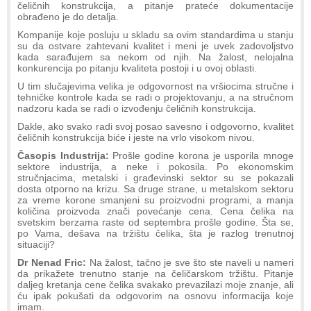
čeličnih konstrukcija, a pitanje prateće dokumentacije
obrađeno je do detalja.
Kompanije koje posluju u skladu sa ovim standardima u stanju
su da ostvare zahtevani kvalitet i meni je uvek zadovoljstvo
kada sarađujem sa nekom od njih. Na žalost, nelojalna
konkurencija po pitanju kvaliteta postoji i u ovoj oblasti.
U tim slučajevima velika je odgovornost na vršiocima stručne i
tehničke kontrole kada se radi o projektovanju, a na stručnom
nadzoru kada se radi o izvođenju čeličnih konstrukcija.
Dakle, ako svako radi svoj posao savesno i odgovorno, kvalitet
čeličnih konstrukcija biće i jeste na vrlo visokom nivou.
Časopis Industrija:
Prošle godine korona je usporila mnoge
sektore industrija, a neke i pokosila. Po ekonomskim
stručnjacima, metalski i građevinski sektor su se pokazali
dosta otporno na krizu. Sa druge strane, u metalskom sektoru
za vreme korone smanjeni su proizvodni programi, a manja
količina proizvoda znači povećanje cena. Cena čelika na
svetskim berzama raste od septembra prošle godine. Šta se,
po Vama, dešava na tržištu čelika, šta je razlog trenutnoj
situaciji?
Dr Nenad Fric:
Na žalost, tačno je sve što ste naveli u nameri
da prikažete trenutno stanje na čeličarskom tržištu. Pitanje
daljeg kretanja cene čelika svakako prevazilazi moje znanje, ali
ću ipak pokušati da odgovorim na osnovu informacija koje
imam.