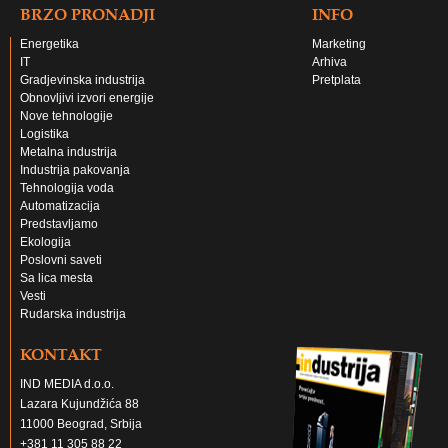
BRZO PRONADJI
INFO
Energetika
Marketing
IT
Arhiva
Gradjevinska industrija
Pretplata
Obnovljivi izvori energije
Nove tehnologije
Logistika
Metalna industrija
Industrija pakovanja
Tehnologija voda
Automatizacija
Predstavljamo
Ekologija
Poslovni saveti
Sa lica mesta
Vesti
Rudarska industrija
KONTAKT
IND MEDIA d.o.o.
Lazara Kujundžića 88
11000 Beograd, Srbija
+381 11 305 88 22