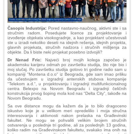
Časopis Industrija:
Pored nastavno-naučnog, aktivni ste i sa
stručnim radom. Posedujete licence za projektovanje i
izvođenje objekata visokogradnje, a kao projektant učestvovali
ste u izradi nekoliko deseti na idejnih rešenja, idejnih projekta,
glavnih projekata, stručnih nadzora i stručnih mišljenja za
objekte. Da li biste neki projekat posebno izdvojili?
Dr Nenad Fric:
Najveći broj mojih kolega započeo je
akademsku karijeru odmah po završetku studija, što nije bio i
moj slučaj. Po završetku studija gotovo tri godine radio sam u
kompaniji “Montena d.o.o“ iz Beograda, gde sam imao priliku
da učestvujem u izgradnji antenskih stubova kompanije
“Telekom a.d.“, u projektovanju i izgradnji multifunkcionalnog
centra Belexpo na Novom Beogradu i izgradnji čeličnih
konstrukcija prvog šoping mola kod nas “Delta City“, takođe na
Novom Beogradu.
Sa ove distance mogu da kažem da je to bilo dragoceno
iskustvo koje je u velikom meri opredelilio i moja stručna
interesovanja i aktivnosti nakon prelaska na Građevinski
fakultet. Ne mogu se pohvaliti velikim brojem stručnih
ostvarenja u poslednje tri godine, ali za poslednjih 13 godina,
koliko radim na Građevinskom fakultetu, svakako ima onih na