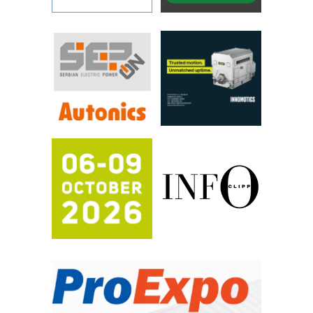
YAMADA pumpe – japanska
pouzdanost u transferu fluida
Filtration Group Industrial – Napredna
rešenja za filtraciju u hidrauličkim i
procesnim sistemima
RILINEX kompanije Rittal
FANUC: Najbolje za vašu pametnu
automatizaciju
Efikasno upravljanje energijom
Automatizacija pakovanja · Display
(Shelf-Ready) omotnice
Potpuna efikasnost bez složenih
sistema
Trajna oznaka kao dugoročna korist
Bezbednost na prvom mestu!
IB BLUMENAUER - više od 40 godina
poverenja u industriji