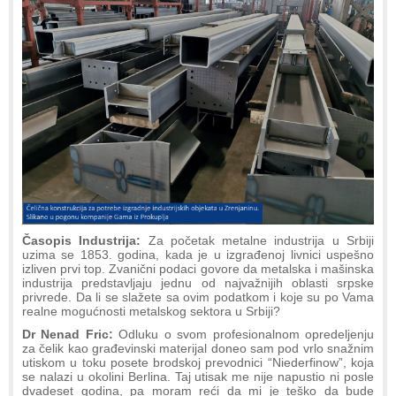
Časopis Industrija:
Za početak metalne industrija u Srbiji
uzima se 1853. godina, kada je u izgrađenoj livnici uspešno
izliven prvi top. Zvanični podaci govore da metalska i mašinska
industrija predstavljaju jednu od najvažnijih oblasti srpske
privrede. Da li se slažete sa ovim podatkom i koje su po Vama
realne mogućnosti metalskog sektora u Srbiji?
Dr Nenad Fric:
Odluku o svom profesionalnom opredeljenju
za čelik kao građevinski materijal doneo sam pod vrlo snažnim
utiskom u toku posete brodskoj prevodnici “Niederfinow”, koja
se nalazi u okolini Berlina. Taj utisak me nije napustio ni posle
dvadeset godina, pa moram reći da mi je teško da bude