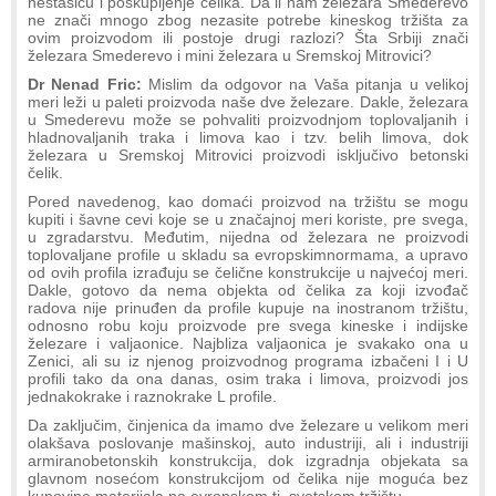
nestašicu i poskupljenje čelika. Da li nam železara Smederevo
ne znači mnogo zbog nezasite potrebe kineskog tržišta za
ovim proizvodom ili postoje drugi razlozi? Šta Srbiji znači
železara Smederevo i mini železara u Sremskoj Mitrovici?
Dr Nenad Fric:
Mislim da odgovor na Vaša pitanja u velikoj
meri leži u paleti proizvoda naše dve železare. Dakle, železara
u Smederevu može se pohvaliti proizvodnjom toplovaljanih i
hladnovaljanih traka i limova kao i tzv. belih limova, dok
železara u Sremskoj Mitrovici proizvodi isključivo betonski
čelik.
Pored navedenog, kao domaći proizvod na tržištu se mogu
kupiti i šavne cevi koje se u značajnoj meri koriste, pre svega,
u zgradarstvu. Međutim, nijedna od železara ne proizvodi
toplovaljane profile u skladu sa evropskimnormama, a upravo
od ovih profila izrađuju se čelične konstrukcije u najvećoj meri.
Dakle, gotovo da nema objekta od čelika za koji izvođač
radova nije prinuđen da profile kupuje na inostranom tržištu,
odnosno robu koju proizvode pre svega kineske i indijske
železare i valjaonice. Najbliza valjaonica je svakako ona u
Zenici, ali su iz njenog proizvodnog programa izbačeni I i U
profili tako da ona danas, osim traka i limova, proizvodi jos
jednakokrake i raznokrake L profile.
Da zaključim, činjenica da imamo dve železare u velikom meri
olakšava poslovanje mašinskoj, auto industriji, ali i industriji
armiranobetonskih konstrukcija, dok izgradnja objekata sa
glavnom nosećom konstrukcijom od čelika nije moguća bez
kupovine materijala na evropskom tj. svetskom tržištu.