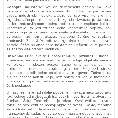
Časopis Industrija
: Sve do devedesetih godina XX veka
čelična konstrukcija je bila glavni izbor prilikom izgradnje pre
svega industrijskih objekata.Čelik se sve više koristio i u
izgradnji višespratnih poslovnih zgrada. Izvesno je da cena
čelika predstavlja samo jednu trećinu cene kompletne čelične
konstrukcije, to jest tržišne cene konstrukcije objekta, dok
analiza koja je za parametre imala pokazatelje u razvijenim
evropskim zemljama ukazuje da cena čelične konstrukcije
predstavlja 7 – 13 % troškova izgradnje kompletne poslovne
zgrade. Zašto su onda cene nekretnina i infrastrukture porasle
za znatno više od ovih računica?
Dr Nenad Fric:
Iako se u našoj zemlji svi razumeju u fudbal i
građevinu, moram naglasiti da je izgradnja objekata veoma
kompleksan i složen posao. Sama činjenica da vam je
potrebno na desetine različitih, uglavnom inženjerskih struka
da bi ste izgradili jedan objekat dovoljno govori. Tačno je da
glavna noseća konstrukcija, bez obzira od kog je materijala,
ima najmanji procentualni udeo u ceni objekta, ali nije samo
čelik poskupeo.
U našoj zemlji je rad i dalje podcenjen i nikada neću zaboraviti
reči jednog od najbogatijih francuskih investitrora na otvaranju
fabrike u Srbiji. Tom prilikom je rekao: “Ovaj kvalitet, u ovom
roku i po ovoj ceni ne postoji nigde na svetu.” Dakle, moramo
se boriti da rad bude adekvatno plaćen, a tu pre svega mislim
na inženjerski kadar, jer su se dobri majstori odavno izborili za
svoje zarade, obzirom da je odlazak na rad u Zapadnu Evropu