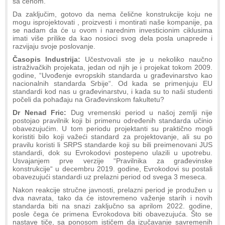
sa cenom.
Da zaključim, gotovo da nema čelične konstrukcije koju ne
mogu isprojektovati , proizvesti i montirati naše kompanije, pa
se nadam da će u ovom i narednim investicionim ciklusima
imati više prilike da kao nosioci svog dela posla unaprede i
razvijaju svoje poslovanje.
Časopis Industrija:
Učestvovali ste je u nekoliko naučno
istraživačkih projekata, jedan od njih je i projekat tokom 2009.
godine, “Uvođenje evropskih standarda u građevinarstvo kao
nacionalnih standarda Srbije“. Od kada se primenjuju EU
standardi kod nas u građevinarstvu, i kada su to naši studenti
počeli da pohađaju na Građevinskom fakultetu?
Dr Nenad Fric:
Dug vremenski period u našoj zemlji nije
postojao pravilnik koji bi primenu određenih standarda učinio
obavezujućim. U tom periodu projektanti su praktično mogli
koristiti bilo koji važeći standard za projektovanje, ali su po
pravilu koristi li SRPS standarde koji su bili preimenovani JUS
standardi, dok su Evrokodovi postepeno ulazili u upotrebu.
Usvajanjem prve verzije “Pravilnika za građevinske
konstrukcije“ u decembru 2019. godine, Evrokodovi su postali
obavezujući standardi uz prelazni period od svega 3 meseca.
Nakon reakcije stručne javnosti, prelazni period je produžen u
dva navrata, tako da će istovremeno važenje starih i novih
standarda biti na snazi zaključno sa aprilom 2022. godine,
posle čega će primena Evrokodova biti obavezujuća. Što se
nastave tiče, sa ponosom ističem da izučavanje savremenih