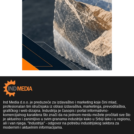
Ind Media d.o.o. je preduzeće za izdavaštvo i marketing koje čini mlad,
profesionalan tim stručnjaka iz oblasi izdavaštva, marketinga, prevodilaštva,
grafičkog i web dizajna. Industrija je časopis i portal informativno-
komercijalnog karaktera što znači da na jednom mestu možete pročitati sve što
je aktuelno i zanimljivo u svim granama industrije kako u Srbiji tako i u regionu,
ali i van njega. "Industrija" - odgovor na potrebu industrijskog sektora za
modernim i aktuelnim informacijama.