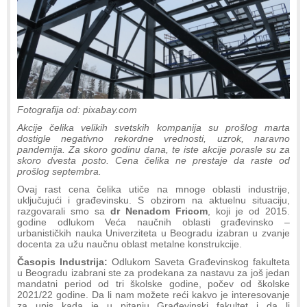
Fotografija od: pixabay.com
Akcije čelika velikih svetskih kompanija su prošlog marta
dostigle negativno rekordne vrednosti, uzrok, naravno
pandemija. Za skoro godinu dana, te iste akcije porasle su za
skoro dvesta posto. Cena čelika ne prestaje da raste od
prošlog septembra.
Ovaj rast cena čelika utiče na mnoge oblasti industrije,
uključujući i građevinsku. S obzirom na aktuelnu situaciju,
razgovarali smo sa
dr Nenadom Fricom
, koji je od 2015.
godine odlukom Veća naučnih oblasti građevinsko –
urbanističkih nauka Univerziteta u Beogradu izabran u zvanje
docenta za užu naučnu oblast metalne konstrukcije.
Časopis Industrija:
Odlukom Saveta Građevinskog fakulteta
u Beogradu izabrani ste za prodekana za nastavu za još jedan
mandatni period od tri školske godine, počev od školske
2021/22 godine. Da li nam možete reći kakvo je interesovanje
za upis kada je u pitanju Građevinski fakultet i da li