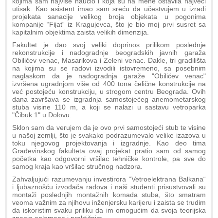
kojima sam najviše naučio i koja su na mene ostavila najveći
utisak. Kao asistent imao sam sreću da učestvujem u izradi
projekata sanacije velikog broja objekata u pogonima
kompanije “Fijat“ iz Kragujevca, što je bio moj prvi susret sa
kapitalnim objektima zaista velikih dimenzija.
Fakultet je dao svoj veliki doprinos prilikom poslednje
rekonstrukcije i nadogradnje beogradskih javnih garaža
Obilićev venac, Masarikova i Zeleni venac. Dakle, tri gradilišta
na kojima su se radovi izvodili istovremeno, sa posebnim
naglaskom da je nadogradnja garaže "Obilićev venac"
izvršena ugradnjom više od 400 tona čelične konstrukcije na
već postojeću konstrukciju, u strogom centru Beograda. Ovih
dana završava se izgradnja samostojećeg anemometarskog
stuba visine 110 m, a koji se nalazi u sastavu vetroparka
"Čibuk 1" u Dolovu.
Sklon sam da verujem da je ovo prvi samostojeći stub te visine
u našoj zemlji, što je svakako podrazumevalo velike izazova u
toku njegovog projektovanja i izgradnje. Kao deo tima
Građevinskog fakulteta ovaj projekat pratio sam od samog
početka kao odgovorni vršilac tehničke kontrole, pa sve do
samog kraja kao vršilac stručnog nadzora.
Zahvaljujući razumevanju investirora “Vetroelektrana Balkana“
i ljubaznošću izvođača radova i naši studenti prisustvovali su
montaži poslednjih montažnih komada stuba, što smatram
veoma važnim za njihovu inženjersku karijeru i zaista se trudim
da iskoristim svaku priliku da im omogućim da svoja teorijska