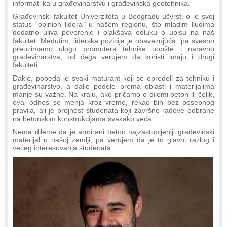
informati ka u građevinarstvu i građevinska geotehnika.
Građevinski fakultet Univerziteta u Beogradu učvrsti o je svoj
status “opinion lidera“ u našem regionu, što mladim ljudima
dodatno uliva poverenje i olakšava odluku o upisu na naš
fakultet. Međutim, liderska pozicija je obavezujuća, pa svesno
preuzimamo ulogu promotera tehnike uopšte i naravno
građevinarstva, od čega verujem da koristi imaju i drugi
fakulteti .
Dakle, pobeda je svaki maturant koji se opredeli za tehniku i
građevinarstvo, a dalje podele prema oblasti i materijalima
manje su važne. Na kraju, ako pričamo o dilemi beton ili čelik,
ovaj odnos se menja kroz vreme, rekao bih bez posebnog
pravila, ali je brojnost studenata koji završne radove odbrane
na betonskim konstrukcijama svakako veća.
Nema dileme da je armirani beton najzastupljeniji građevinski
materijal u našoj zemlji, pa verujem da je to glavni razlog i
većeg interesovanja studenata.