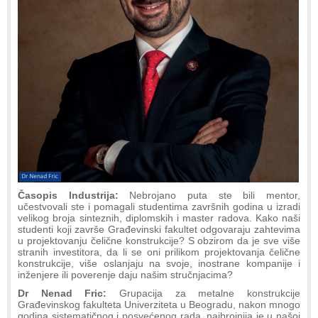
Časopis Industrija:
Nebrojano puta ste bili mentor,
učestvovali ste i
pomagali studentima završnih godina u izradi
velikog broja sinteznih, diplomskih i master radova. Kako naši
studenti koji završe Građevinski fakultet odgovaraju zahtevima
u projektovanju čelične konstrukcije? S obzirom da je sve više
stranih investitora, da li se oni prilikom projektovanja čelične
konstrukcije, više oslanjaju na svoje, inostrane kompanije i
inženjere ili poverenje daju našim stručnjacima?
Dr Nenad Fric:
Grupacija za metalne konstrukcije
Građevinskog fakulteta Univerziteta u Beogradu, nakon mnogo
godina sistematičnog i posvećenog rada, najbrojnija je u našoj