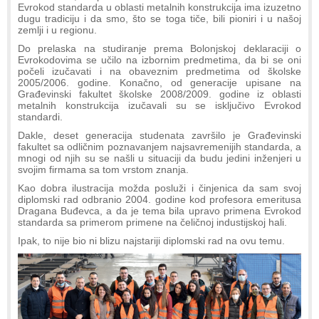
Evrokod standarda u oblasti metalnih konstrukcija ima izuzetno
dugu tradiciju i da smo, što se toga tiče, bili pioniri i u našoj
zemlji i u regionu.
Do prelaska na studiranje prema Bolonjskoj deklaraciji o
Evrokodovima se učilo na izbornim predmetima, da bi se oni
počeli izučavati i na obaveznim predmetima od školske
2005/2006. godine. Konačno, od generacije upisane na
Građevinski fakultet školske 2008/2009. godine iz oblasti
metalnih konstrukcija izučavali su se isključivo Evrokod
standardi.
Dakle, deset generacija studenata završilo je Građevinski
fakultet sa odličnim poznavanjem najsavremenijih standarda, a
mnogi od njih su se našli u situaciji da budu jedini inženjeri u
svojim firmama sa tom vrstom znanja.
Kao dobra ilustracija možda posluži i činjenica da sam svoj
diplomski rad odbranio 2004. godine kod profesora emeritusa
Dragana Buđevca, a da je tema bila upravo primena Evrokod
standarda sa primerom primene na čeličnoj industijskoj hali.
Ipak, to nije bio ni blizu najstariji diplomski rad na ovu temu.