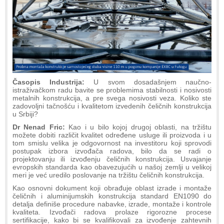
Časopis Industrija:
U svom dosadašnjem naučno-
istraživačkom radu bavite se problemima stabilnosti i nosivosti
metalnih konstrukcija, a pre svega nosivosti veza. Koliko ste
zadovoljni tačnošću i kvalitetom izvedenih čeličnih konstrukcija
u Srbiji?
Dr Nenad Fric:
Kao i u bilo kojoj drugoj oblasti, na tržištu
možete dobiti različit kvalitet određene usluge ili proizvoda i u
tom smislu velika je odgovornost na investitoru koji sprovodi
postupak izbora izvođača radova, bilo da se radi o
projektovanju ili izvođenju čeličnih konstrukcija. Usvajanje
evropskih standarda kao obavezujućih u našoj zemlji u velikoj
meri je već uredilo poslovanje na tržištu čeličnih konstrukcija.
Kao osnovni dokument koji obrađuje oblast izrade i montaže
čeličnih i aluminijumskih konstrukcija standard EN1090 do
detalja definiše procedure nabavke, izrade, montaže i kontrole
kvaliteta. Izvođači radova prolaze rigorozne procese
sertifikacije, kako bi se kvalifikovali za izvođenje zahtevnih