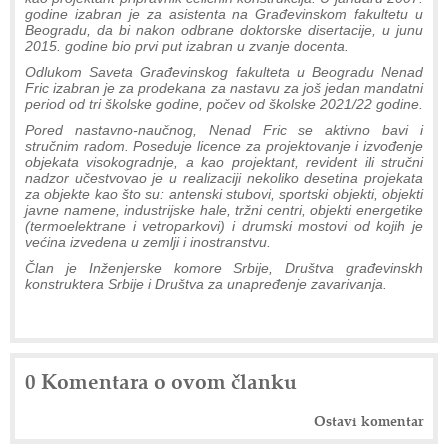
godine izabran je za asistenta na Građevinskom fakultetu u
Beogradu, da bi nakon odbrane doktorske disertacije, u junu
2015. godine bio prvi put izabran u zvanje docenta.
Odlukom Saveta Građevinskog fakulteta u Beogradu Nenad
Fric izabran je za prodekana za nastavu za još jedan mandatni
period od tri školske godine, počev od školske 2021/22 godine.
Pored nastavno-naučnog, Nenad Fric se aktivno bavi i
stručnim radom. Poseduje licence za projektovanje i izvođenje
objekata visokogradnje, a kao projektant, revident ili stručni
nadzor učestvovao je u realizaciji nekoliko desetina projekata
za objekte kao što su: antenski stubovi, sportski objekti, objekti
javne namene, industrijske hale, tržni centri, objekti energetike
(termoelektrane i vetroparkovi) i drumski mostovi od kojih je
većina izvedena u zemlji i inostranstvu.
Član je Inženjerske komore Srbije, Društva građevinskh
konstruktera Srbije i Društva za unapređenje zavarivanja.
0 Komentara o ovom članku
Ostavi komentar