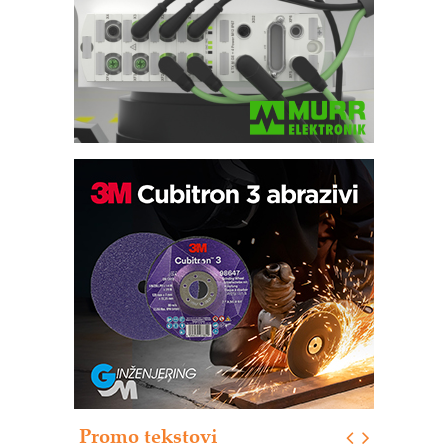
Automatizacija pakovanja · Display
(Shelf-Ready) omotnice
Potpuna efikasnost bez složenih
sistema
Trajna oznaka kao dugoročna korist
Bezbednost na prvom mestu!
IB BLUMENAUER - više od 40 godina
poverenja u industriji
Art Utopia Studio – vizuelne priče
industrije i biznisa
Promo tekstovi
Mitutoyo Crysta-Apex V PLUS: Nova