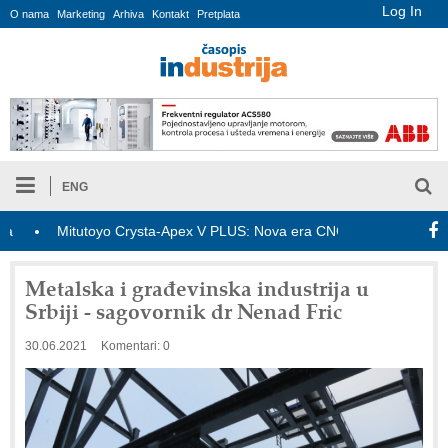
Log In
O nama
Marketing
Arhiva
Kontakt
Pretplata
ENG
toyo Crysta-Apex V PLUS: Nova era CNC merenja
OBO sistemi m
Metalska i građevinska industrija u
Srbiji - sagovornik dr Nenad Fric
30.06.2021
Komentari: 0