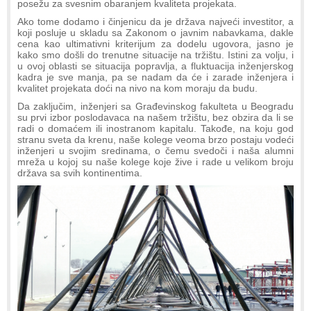
posežu za svesnim obaranjem kvaliteta projekata.
Ako tome dodamo i činjenicu da je država najveći investitor, a
koji posluje u skladu sa Zakonom o javnim nabavkama, dakle
cena kao ultimativni kriterijum za dodelu ugovora, jasno je
kako smo došli do trenutne situacije na tržištu. Istini za volju, i
u ovoj oblasti se situacija popravlja, a fluktuacija inženjerskog
kadra je sve manja, pa se nadam da će i zarade inženjera i
kvalitet projekata doći na nivo na kom moraju da budu.
Da zaključim, inženjeri sa Građevinskog fakulteta u Beogradu
su prvi izbor poslodavaca na našem tržištu, bez obzira da li se
radi o domaćem ili inostranom kapitalu. Takođe, na koju god
stranu sveta da krenu, naše kolege veoma brzo postaju vodeći
inženjeri u svojim sredinama, o čemu svedoči i naša alumni
mreža u kojoj su naše kolege koje žive i rade u velikom broju
država sa svih kontinentima.