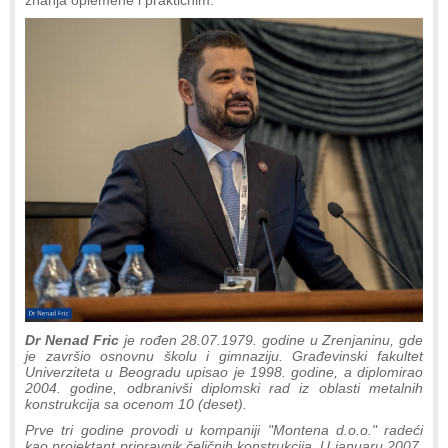
znanja oplemene i praktičnim.
Dr Nenad Fric
je rođen 28.07.1979. godine u Zrenjaninu, gde
je završio osnovnu školu i gimnaziju. Građevinski fakultet
Univerziteta u Beogradu upisao je 1998. godine, a diplomirao
2004. godine, odbranivši diplomski rad iz oblasti metalnih
konstrukcija sa ocenom 10 (deset).
Prve tri godine provodi u kompaniji "Montena d.o.o." radeći
kao projektant pripravnik čeličnih konstrukcija. U januaru 2007.