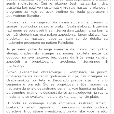
zemlji i okruženju. Čini je ukupno šest nastavnika i dva
asistenta koji pažljivo i sistematski kreiraju nastavne planove i
programe za koje se uvek trudimo da budu propraćeni i
adekvatnom literaturom.
Ponosan sam na činjenicu da našim studentima prenosimo
znanje neophodno za rad u praksi. Svaki elaborat ili završni
rad mogu se poistoveti ti sa inženjerskim zadacima sa kojima
se naši studenti susreću nakon zaposlenja. Igrom slučaja, kao
prodekan za nastavu, upoznao sam se do detalja sa
nastavnim procesom na našem Fakultetu.
To je samo potvrdilo moje uverenje da, nakon pet godina
studija, građevinski inženjer sa našeg fakulteta može da
odgovori na sve izazove, bez obzira da li će svoju karijeru
započeti u projektovanju, izvođenju, inženjeringu ili
marketingu.
Široko akademsko obrazovanje u kombinaciji sa jasnim
profilacijama na završnim godinama studija, čini inženjere sa
Građevinskog fakulteta u Beogradu prepoznatljivim i vrlo
cenjenim u privredi. Što se projektovanja tiče, moram da
naglasim da je isto devastirano cenama koje figurišu na tržištu,
pa trenutno imamo nelogičnost da su za najodgovornija radna
mesta, a to su svakako mesta projektanata, najniže plate.
U borbi za očuvanje svojih kompanija, rastrzani između
očekivanja svojih zaposlenih i nerazumno malih budžeta
opredeljenih od strane investitora, projektantske kuće neretko