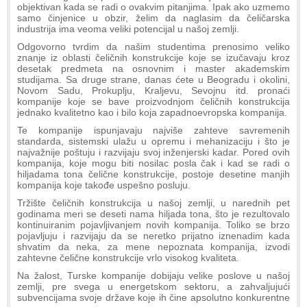
objektivan kada se radi o ovakvim pitanjima. Ipak ako uzmemo
samo činjenice u obzir, želim da naglasim da čeličarska
industrija ima veoma veliki potencijal u našoj zemlji.
Odgovorno tvrdim da našim studentima prenosimo veliko
znanje iz oblasti čeličnih konstrukcije koje se izučavaju kroz
desetak predmeta na osnovnim i master akademskim
studijama. Sa druge strane, danas ćete u Beogradu i okolini,
Novom Sadu, Prokuplju, Kraljevu, Sevojnu itd. pronaći
kompanije koje se bave proizvodnjom čeličnih konstrukcija
jednako kvalitetno kao i bilo koja zapadnoevropska kompanija.
Te kompanije ispunjavaju najviše zahteve savremenih
standarda, sistemski ulažu u opremu i mehanizaciju i što je
najvažnije poštuju i razvijaju svoj inženjerski kadar. Pored ovih
kompanija, koje mogu biti nosilac posla čak i kad se radi o
hiljadama tona čelične konstrukcije, postoje desetine manjih
kompanija koje takođe uspešno posluju.
Tržište čeličnih konstrukcija u našoj zemlji, u narednih pet
godinama meri se deseti nama hiljada tona, što je rezultovalo
kontinuiranim pojavljivanjem novih kompanija. Toliko se brzo
pojavljuju i razvijaju da se neretko prijatno iznenadim kada
shvatim da neka, za mene nepoznata kompanija, izvodi
zahtevne čelične konstrukcije vrlo visokog kvaliteta.
Na žalost, Turske kompanije dobijaju velike poslove u našoj
zemlji, pre svega u energetskom sektoru, a zahvaljujući
subvencijama svoje države koje ih čine apsolutno konkurentne