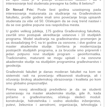
interesovanje kod studenata prevagne ka čeliku ili betonu?
Dr Nenad Fric:
Posle šest godina uzastopnog pada
interesovanja maturanata za studiranje na Građevinskom
fakultetu, prošle godine imali smo povećanje broja upisanih
studenata za više od 50. Očekujem da se ovaj trend nastavi i
da se ove godine popune sva raspoloživa mesta.
U godini velikog jubileja, 175 godina Građevinskog fakulteta,
završili smo postupak akreditacije ustanove i 10 studijskih
programa. Model studiranja na građevinarstvu promenjen je
sa dosadašnjeg 4+1 na tri godine za osnovne, i dve godine za
master akademske studije. Izvršena je modernizacija
postojećih studijskih programa, a za brucoše smo pripremili i
jedan potpuno novi studijski program - geoinformatika.
Tradicionalno, maturanti se mogu upisati i na osnovne
akademske studije na studijskim programima građevinarstvo i
geodezija.
Građevinski fakultet je danas moderan fakultet na kom se
sistemski radi na povećanju efikasnosti studiranja, ali i
očuvanju širokog akademskog obrazovanja i kvaliteta po kom
smo globalno prepoznatljivi.
Prema novoj akreditaciji predviđeno je da se studenti
usmeravaju na master akademske studije, gde ih, kada
pričamo o građevinarstvu, očekuju sledeći moduli:
konstrukcije, hidrotehnika i vodno ekološko inženjerstvo,
putevi, železnice i aerodromi, organizacija, tehnologija i