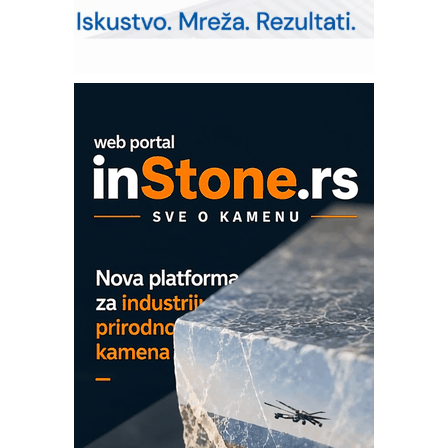
Art Utopia Studio – vizuelne priče
industrije i biznisa
Mitutoyo Crysta-Apex V PLUS: Nova
era CNC merenja
OBO sistemi mrežastih nosača kablova
Proizvodnja iC7 Hybrid 1500 VDC
mrežnog pretvarača sa tečnim
hlađenjem
COMBYPACK