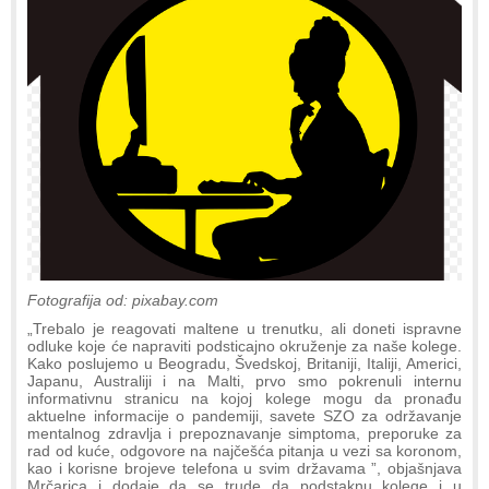
Fotografija od: pixabay.com
„Trebalo je reagovati maltene u trenutku, ali doneti ispravne
odluke koje će napraviti podsticajno okruženje za naše kolege.
Kako poslujemo u Beogradu, Švedskoj, Britaniji, Italiji, Americi,
Japanu, Australiji i na Malti, prvo smo pokrenuli internu
informativnu stranicu na kojoj kolege mogu da pronađu
aktuelne informacije o pandemiji, savete SZO za održavanje
mentalnog zdravlja i prepoznavanje simptoma, preporuke za
rad od kuće, odgovore na najčešća pitanja u vezi sa koronom,
kao i korisne brojeve telefona u svim državama ”, objašnjava
Mrčarica i dodaje da se trude da podstaknu kolege i u