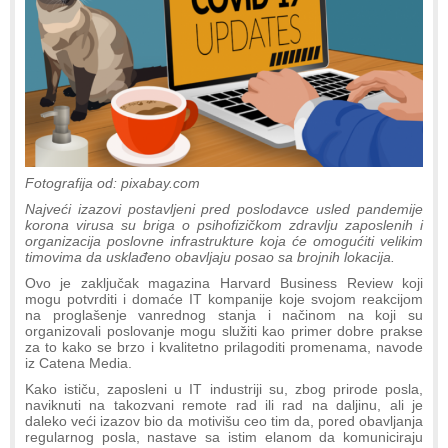
Fotografija od: pixabay.com
Najveći izazovi postavljeni pred poslodavce usled pandemije
korona virusa su briga o psihofizičkom zdravlju zaposlenih i
organizacija poslovne infrastrukture koja će omogućiti velikim
timovima da usklađeno obavljaju posao sa brojnih lokacija.
Ovo je zaključak magazina Harvard Business Review koji
mogu potvrditi i domaće IT kompanije koje svojom reakcijom
na proglašenje vanrednog stanja i načinom na koji su
organizovali poslovanje mogu služiti kao primer dobre prakse
za to kako se brzo i kvalitetno prilagoditi promenama, navode
iz Catena Media.
Kako ističu, zaposleni u IT industriji su, zbog prirode posla,
naviknuti na takozvani remote rad ili rad na daljinu, ali je
daleko veći izazov bio da motivišu ceo tim da, pored obavljanja
regularnog posla, nastave sa istim elanom da komuniciraju