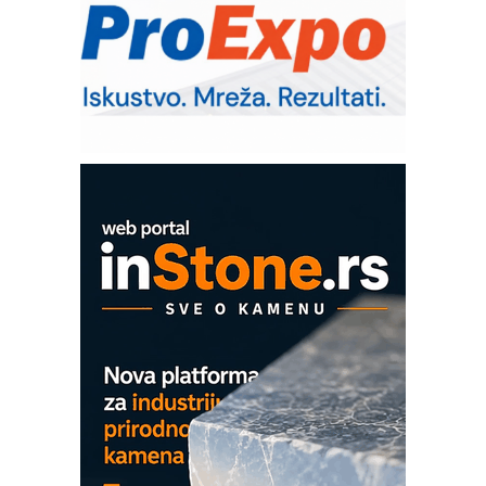
IB BLUMENAUER - više od 40 godina
poverenja u industriji
RMQ-TITAN ADVANCED INDICATOR
– Pametna signalizacija za efikasnije
upravljanje mašinama
Sigurnije ispitivanje transformatora u
solarnim elektranama i vetroparkovima
COMBYPACK
EVOKS Maintenance Management
ROSA i SCHUNK podižu proizvodnju
na viši nivo
Detekcija različitih oblika
MAREX - Lim i mašine za savremena
rešenja