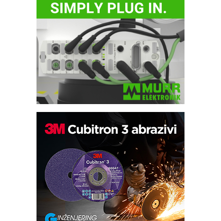
Trajna oznaka kao dugoročna korist
Bezbednost na prvom mestu!
IB BLUMENAUER - više od 40 godina
poverenja u industriji
RMQ-TITAN ADVANCED INDICATOR
– Pametna signalizacija za efikasnije