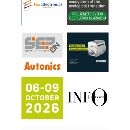
Filtration Group Industrial – Napredna
rešenja za filtraciju u hidrauličkim i
procesnim sistemima
Art Utopia Studio – vizuelne priče
industrije i biznisa
RILINEX kompanije Rittal
FANUC: Najbolje za vašu pametnu
automatizaciju
Efikasno upravljanje energijom
Automatizacija pakovanja · Display
(Shelf-Ready) omotnice
Proizvodnja iC7 Hybrid 1500 VDC
mrežnog pretvarača sa tečnim
hlađenjem
Potpuna efikasnost bez složenih
sistema
Trajna oznaka kao dugoročna korist
Bezbednost na prvom mestu!