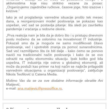
aktivnostima koje nisu striktno vezane za posao:
„Organizujemo zajedničke ručkove, časove joge, foto izazove i
kvizove.”
Iako je od proglašenja vanredne situacije prošlo tek mesec
dana, a reorganizovani model poslovanja se pokazao kao
uspešan, već sad se postavlja pitanje: šta sledi po završetku
pandemije i vraćanja u redovne okvire.
„Prva reakcija nam je bila da je dobro što i u pristupu dnevnom
poslu možemo da se oslonimo na inovativnost IT industrije.
Pokazali smo da je moguće ne samo modifikovati čitavo
poslovanje, već i upotrebiti znanja za pomoć sunarodnicima.
Sad već razmišljamo šta će biti dalje - kako ćemo se ponovo
navići na tradicionalni način poslovanja i kako će se ovo
odraziti na opštu ekonomsku situaciju. Ipak koliko god bila
uspešna, IT industrija nije ostrvo u globalnoj ekonomiji, ali
može da posluži kao primer na koji način se najbrže prilagoditi
vanrednim situacijama u organizaciji poslovanja”, zaključuje
Nikola Teofilović iz Catena Media.
Molimo Vas da se za sve dodatne informacije obratite Ani
Matijević,
e-mail:
ana.matijevic@pressoffice.rs
,