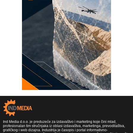
Ind Media d.o.o. je preduzeće za izdavaštvo i marketing koje čini mlad,
profesionalan tim stručnjaka iz oblasi izdavaštva, marketinga, prevodilaštva,
grafičkog i web dizajna. Industrija je časopis i portal informativno-