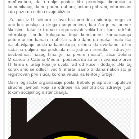
međusobno, da i dalje postoji što prirodnija dinamika u
komunikaciji, da ne padnu duhom, ostanu pribrani, informisani
i da paze na sebe i svoje bližnje.
„Za nas iz IT sektora je ovo bila prirodnija situacija nego za
one koji posluju u drugim segmentima, kao što je na primer
školstvo. Iako je trebalo organizovati veliki broj ljudi, održati
interakciju među kolegama koje konstantno komuniciraju
putem online kanala i uobličiti radne dane da makar malo liče
na obavljanje posla iz kancelarije, dilema da uvedemo režim
rada na daljinu nije postojala ni u jednom trenutku - zdravlje i
bezbednost našeg tima je na prvom mestu”, ističe Jelena
Mrčarica iz Catena Media i podseća da su oni i zvanično prva
IT firma u Srbiji koja je uvela rad od kuće i dodaje: „Na taj
korak smo se odlučili već 9. marta, samo tri dana nakon što je
registrovan prvi slučaj korona virusa na teritoriji Srbije.”
Osim logističke organizacije posla, trebalo je ispratiti i uputstva
stručne javnosti koja se odnose na psihofizičko zdravlje ljudi
tokom socijalnog distanciranja.