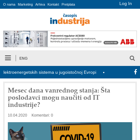
Log In
O nama
Marketing
Arhiva
Kontakt
Pretplata
ENG
troenergetskih sistema u jugoistočnoj Evropi
COMBYPACK
Mesec dana vanrednog stanja: Šta
poslodavci mogu naučiti od IT
industrije?
10.04.2020
Komentari: 0