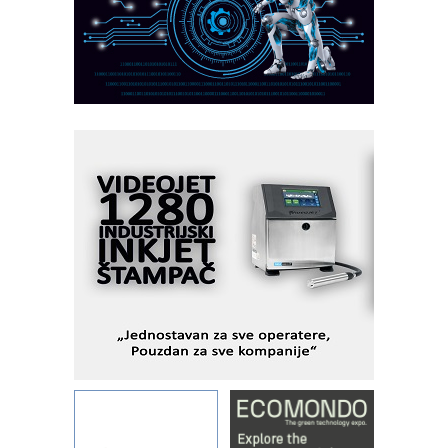
MOTOMAN – NEXT-Robotika vođena
veštačkom inteligencijom
I.SAFE MOBILE revolucioniše
industrijsku automatizaciju
pionirskimmobile operator PANEL-OM
Fleksibilno stezanje i brzo
podešavanje u proizvodnji prototipova
KIP KOP – napredna rešenja za
savremene industrijske i logističke
objekte
Alba d.o.o. – 35 godina preciznosti u
metrologiji i pametnim dozirnim
rešenjima
IBeRTIM - oprema za ispitivanje
kontrole kvaliteta
STAUFF – Komponente koje
povećavaju pouzdanost hidrauličkih
sistema
YAMADA pumpe – japanska
pouzdanost u transferu fluida