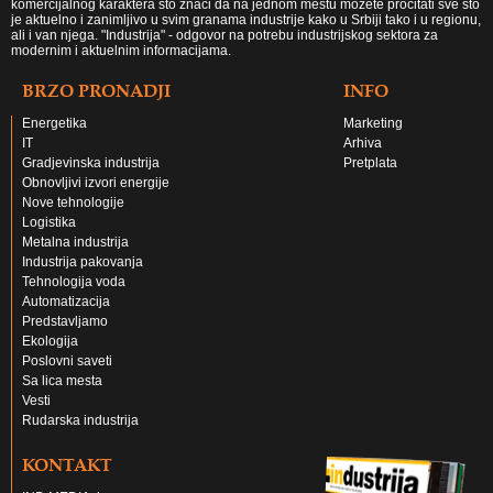
komercijalnog karaktera što znači da na jednom mestu možete pročitati sve što
je aktuelno i zanimljivo u svim granama industrije kako u Srbiji tako i u regionu,
ali i van njega. "Industrija" - odgovor na potrebu industrijskog sektora za
modernim i aktuelnim informacijama.
BRZO PRONADJI
INFO
Energetika
Marketing
IT
Arhiva
Gradjevinska industrija
Pretplata
Obnovljivi izvori energije
Nove tehnologije
Logistika
Metalna industrija
Industrija pakovanja
Tehnologija voda
Automatizacija
Predstavljamo
Ekologija
Poslovni saveti
Sa lica mesta
Vesti
Rudarska industrija
KONTAKT