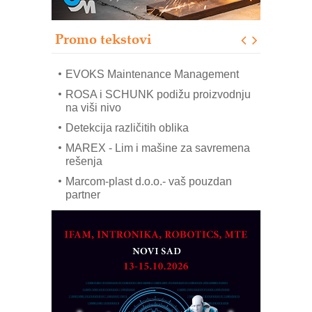
upravljanje mašinama
Sigurnije ispitivanje transformatora u
solarnim elektranama i vetroparkovima
Promo tekstovi
COMBYPACK
EVOKS Maintenance Management
ROSA i SCHUNK podižu proizvodnju
na viši nivo
Detekcija različitih oblika
MAREX - Lim i mašine za savremena
rešenja
Marcom-plast d.o.o.- vaš pouzdan
partner
CTO - Prilagodite svoju toplinsku
obradu!
Razvoj asortimanskog pravca MINI-
PLC AKYTEC
AUKOM: Svetski standard metrologije
dostupan u Srbiji