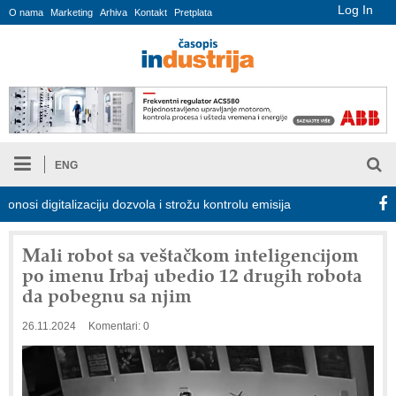
Log In
O nama
Marketing
Arhiva
Kontakt
Pretplata
ENG
digitalizaciju dozvola i strožu kontrolu emisija
Proizvodnja iC7 
Mali robot sa veštačkom inteligencijom
po imenu Irbaj ubedio 12 drugih robota
da pobegnu sa njim
26.11.2024
Komentari: 0