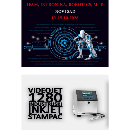
partner
CTO - Prilagodite svoju toplinsku
obradu!
Razvoj asortimanskog pravca MINI-
PLC AKYTEC
AUKOM: Svetski standard metrologije
dostupan u Srbiji
MOTOMAN – NEXT-Robotika vođena
veštačkom inteligencijom
I.SAFE MOBILE revolucioniše
industrijsku automatizaciju
pionirskimmobile operator PANEL-OM
Fleksibilno stezanje i brzo
podešavanje u proizvodnji prototipova
KIP KOP – napredna rešenja za
savremene industrijske i logističke
objekte
Alba d.o.o. – 35 godina preciznosti u
metrologiji i pametnim dozirnim
rešenjima