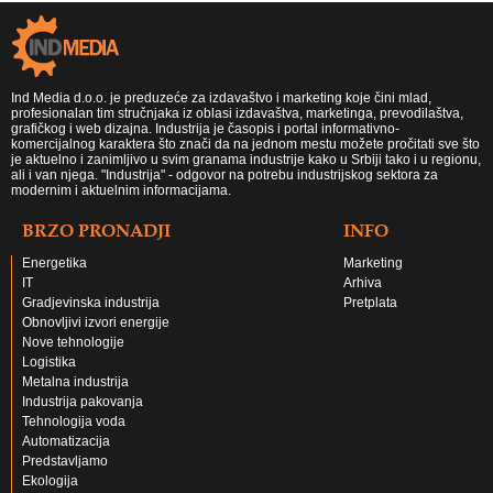
Ind Media d.o.o. je preduzeće za izdavaštvo i marketing koje čini mlad,
profesionalan tim stručnjaka iz oblasi izdavaštva, marketinga, prevodilaštva,
grafičkog i web dizajna. Industrija je časopis i portal informativno-
komercijalnog karaktera što znači da na jednom mestu možete pročitati sve što
je aktuelno i zanimljivo u svim granama industrije kako u Srbiji tako i u regionu,
ali i van njega. "Industrija" - odgovor na potrebu industrijskog sektora za
modernim i aktuelnim informacijama.
BRZO PRONADJI
INFO
Energetika
Marketing
IT
Arhiva
Gradjevinska industrija
Pretplata
Obnovljivi izvori energije
Nove tehnologije
Logistika
Metalna industrija
Industrija pakovanja
Tehnologija voda
Automatizacija
Predstavljamo
Ekologija