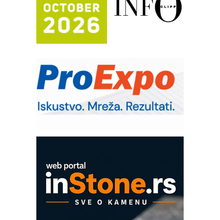
Trajna oznaka kao dugoročna korist
Bezbednost na prvom mestu!
IB BLUMENAUER - više od 40 godina
poverenja u industriji
RMQ-TITAN ADVANCED INDICATOR
– Pametna signalizacija za efikasnije
upravljanje mašinama
Sigurnije ispitivanje transformatora u
solarnim elektranama i vetroparkovima
Pranje točkova na gradilištu- standard
modernog i odgovornog građenja
Proizvodnja iC7 Hybrid 1500 VDC
mrežnog pretvarača sa tečnim
hlađenjem
COMBYPACK
EVOKS Maintenance Management
ROSA i SCHUNK podižu proizvodnju
na viši nivo