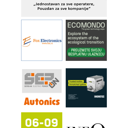
IBeRTIM - oprema za ispitivanje
kontrole kvaliteta
STAUFF – Komponente koje
povećavaju pouzdanost hidrauličkih
sistema
YAMADA pumpe – japanska
pouzdanost u transferu fluida
Filtration Group Industrial – Napredna
rešenja za filtraciju u hidrauličkim i
procesnim sistemima
RILINEX kompanije Rittal
FANUC: Najbolje za vašu pametnu
automatizaciju
Efikasno upravljanje energijom
Automatizacija pakovanja · Display
(Shelf-Ready) omotnice
Potpuna efikasnost bez složenih
sistema