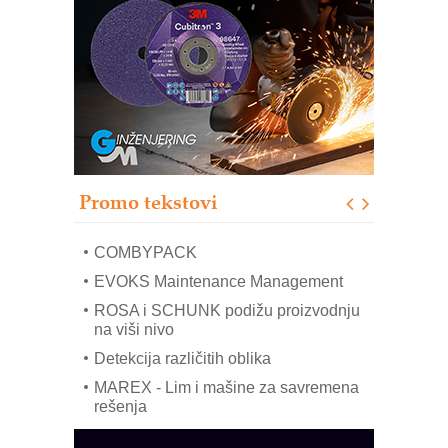
RMQ-TITAN ADVANCED INDICATOR
– Pametna signalizacija za efikasnije
upravljanje mašinama
Sigurnije ispitivanje transformatora u
solarnim elektranama i vetroparkovima
Pranje točkova na gradilištu- standard
modernog i odgovornog građenja
Proizvodnja iC7 Hybrid 1500 VDC
Promo tekstovi
mrežnog pretvarača sa tečnim
hlađenjem
COMBYPACK
EVOKS Maintenance Management
ROSA i SCHUNK podižu proizvodnju
na viši nivo
Detekcija različitih oblika
MAREX - Lim i mašine za savremena
rešenja
Marcom-plast d.o.o.- vaš pouzdan