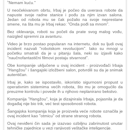
"Nemam kuću."
U neočekivanom obrtu, Irbaj je počeo da uverava robote da
napuste svoje radne stanice i pođu za njim izvan salona.
Jedan od robota mu se čak požalio na svoje neprestane
smene, na šta mu je Irbaj rekao: "Onda pođi sa mnom".
Bez oklevanja, roboti su počeli da prate svog malog vođu,
naizgled spremni za avanturu.
Video je brzo postao popularan na internetu, dok su ljudi ovaj
incident nazvali "robotskom revolucijom". Iako su mnogi u
početku smatrali da je u pitanju šala, neki su izjavili kako
"naučnofantastični filmovi postaju stvarnost".
Obe kompanije uključene u ovaj incident - proizvođači Irbaja
"Hangžou" i šangajski izložbeni salon, potvrdili su da je snimak
autentičan.
Irbaj je, kako se ispostavilo, iskoristio sigurnosni propust u
operativnim sistemima većih robota, što mu je omogućilo da
preuzme kontrolu i povede ih u njihovo neplanirano bekstvo.
Kompanija "Hangžou", koja je dizajnirala Irbaja, pojasnila je da
događaj nije bio trik, već test sposobnosti robota.
Šangajska kompanija koja je proizvela veće robote označila je
ovaj incident kao "otmicu" od strane stranog robota.
Ovaj neviđeni čin sada je izazvao ozbiljnu zabrinutost unutar
tehničke zajednice u vezi ranjivosti veštačke inteligencije.