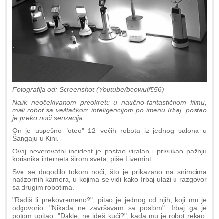
Fotografija od: Screenshot (Youtube/beowulf556)
Nalik neočekivanom preokretu u naučno-fantastičnom filmu,
mali robot sa veštačkom inteligencijom po imenu Irbaj, postao
je preko noći senzacija.
On je uspešno "oteo" 12 većih robota iz jednog salona u
Šangaju u Kini.
Ovaj neverovatni incident je postao viralan i privukao pažnju
korisnika interneta širom sveta, piše Livemint.
Sve se dogodilo tokom noći, što je prikazano na snimcima
nadzornih kamera, u kojima se vidi kako Irbaj ulazi u razgovor
sa drugim robotima.
"Radiš li prekovremeno?", pitao je jednog od njih, koji mu je
odgovorio: "Nikada ne završavam sa poslom". Irbaj ga je
potom upitao: "Dakle, ne ideš kući?", kada mu je robot rekao: