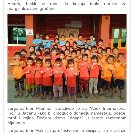
Hearts, budili se rano da kuvaju tople obroke za
marginalizovane građane.
cargo-partner Mjanmar sarađivao je sa “Apek International
Inc.” u Japanu kako bi omogućio donaciju nameštaja, odeće,
torbi i knjiga Dečjem domu “Agape” u ratom razorenom
Mjanmaru.
cargo-partner Malezija je učestvovao u inicijativi za reciklažu