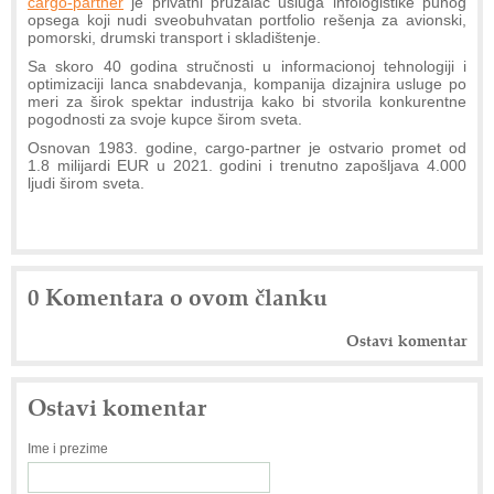
cargo-partner
je privatni pružalac usluga infologistike punog
opsega koji nudi sveobuhvatan portfolio rešenja za avionski,
pomorski, drumski transport i skladištenje.
Sa skoro 40 godina stručnosti u informacionoj tehnologiji i
optimizaciji lanca snabdevanja, kompanija dizajnira usluge po
meri za širok spektar industrija kako bi stvorila konkurentne
pogodnosti za svoje kupce širom sveta.
Osnovan 1983. godine, cargo-partner je ostvario promet od
1.8 milijardi EUR u 2021. godini i trenutno zapošljava 4.000
ljudi širom sveta.
0 Komentara o ovom članku
Ostavi komentar
Ostavi komentar
Ime i prezime