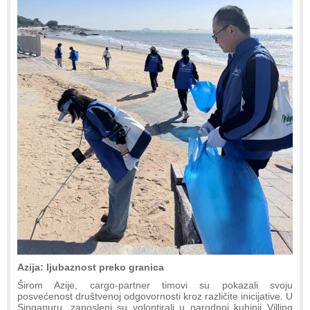
Azija: ljubaznost preko granica
Širom Azije, cargo-partner timovi su pokazali svoju
posvećenost društvenoj odgovornosti kroz različite inicijative. U
Singapuru, zaposleni su volontirali u narodnoj kuhinji Villing