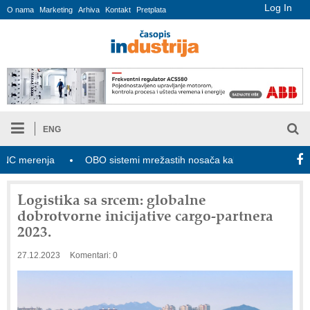
Log In
O nama
Marketing
Arhiva
Kontakt
Pretplata
ENG
enja
OBO sistemi mrežastih nosača kablova
Novi zakon o 
Logistika sa srcem: globalne
dobrotvorne inicijative cargo-partnera
2023.
27.12.2023
Komentari: 0