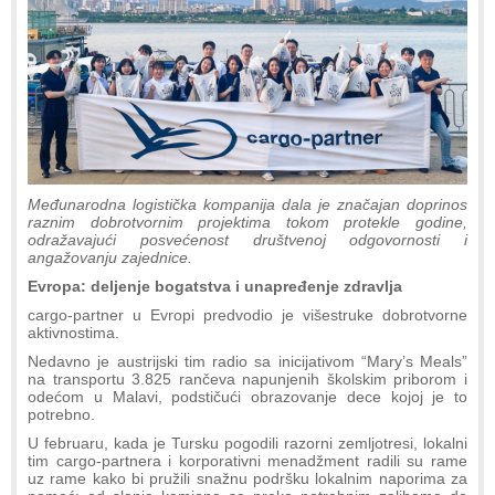
Međunarodna logistička kompanija dala je značajan doprinos
raznim dobrotvornim projektima tokom protekle godine,
odražavajući posvećenost društvenoj odgovornosti i
angažovanju zajednice.
Evropa: deljenje bogatstva i unapređenje zdravlja
cargo-partner u Evropi predvodio je višestruke dobrotvorne
aktivnostima.
Nedavno je austrijski tim radio sa inicijativom “Mary’s Meals”
na transportu 3.825 rančeva napunjenih školskim priborom i
odećom u Malavi, podstičući obrazovanje dece kojoj je to
potrebno.
U februaru, kada je Tursku pogodili razorni zemljotresi, lokalni
tim cargo-partnera i korporativni menadžment radili su rame
uz rame kako bi pružili snažnu podršku lokalnim naporima za