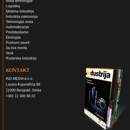
Nove tehnologije
Logistika
Metalna industrija
Industrija pakovanja
Tehnologija voda
Automatizacija
Predstavljamo
Ekologija
Poslovni saveti
Sa lica mesta
Vesti
Rudarska industrija
KONTAKT
IND MEDIA d.o.o.
Lazara Kujundžića 88
11000 Beograd, Srbija
+381 11 305 88 22