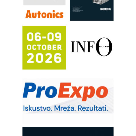
RILINEX kompanije Rittal
FANUC: Najbolje za vašu pametnu
automatizaciju
Efikasno upravljanje energijom
Automatizacija pakovanja · Display
(Shelf-Ready) omotnice
Potpuna efikasnost bez složenih
sistema
Trajna oznaka kao dugoročna korist
Bezbednost na prvom mestu!
IB BLUMENAUER - više od 40 godina
poverenja u industriji
RMQ-TITAN ADVANCED INDICATOR
– Pametna signalizacija za efikasnije
upravljanje mašinama
Mitutoyo Crysta-Apex V PLUS: Nova
era CNC merenja