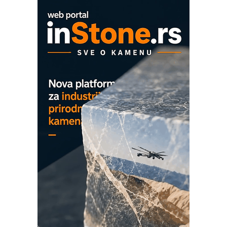
OBO sistemi mrežastih nosača kablova
Proizvodnja iC7 Hybrid 1500 VDC
mrežnog pretvarača sa tečnim
hlađenjem
COMBYPACK
EVOKS Maintenance Management