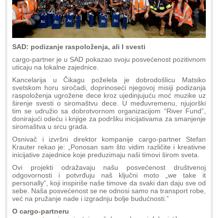
SAD: podizanje raspoloženja, ali I svesti
cargo-partner je u SAD pokazao svoju posvećenost pozitivnom
uticaju na lokalne zajednice.
Kancelarija u Čikagu poželela je dobrodošlicu Matsiko
svetskom horu siročadi, doprinoseći njegovoj misiji podizanja
raspoloženja ugrožene dece kroz ujedinjujuću moć muzike uz
širenje svesti o siromaštvu dece. U međuvremenu, njujorški
tim se udružio sa dobrotvornom organizacijom “River Fund”,
donirajući odeću i knjige za podršku inicijativama za smanjenje
siromaštva u srcu grada.
Osnivač i izvršni direktor kompanije cargo-partner Stefan
Krauter rekao je: „Ponosan sam što vidim različite i kreativne
inicijative zajednice koje preduzimaju naši timovi širom sveta.
Ovi projekti odražavaju našu posvećenost društvenoj
odgovornosti i potvrđuju naš ključni moto „we take it
personally“, koji inspiriše naše timove da svaki dan daju sve od
sebe. Naša posvećenost se ne odnosi samo na transport robe,
već na pružanje nade i izgradnju bolje budućnosti.”
O cargo-partneru