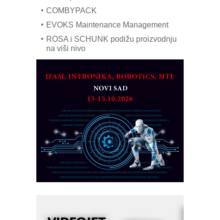
COMBYPACK
EVOKS Maintenance Management
ROSA i SCHUNK podižu proizvodnju
na viši nivo
Detekcija različitih oblika
MAREX - Lim i mašine za savremena
rešenja
Marcom-plast d.o.o.- vaš pouzdan
partner
CTO - Prilagodite svoju toplinsku
obradu!
Razvoj asortimanskog pravca MINI-
PLC AKYTEC
AUKOM: Svetski standard metrologije
dostupan u Srbiji
MOTOMAN – NEXT-Robotika vođena
veštačkom inteligencijom
I.SAFE MOBILE revolucioniše