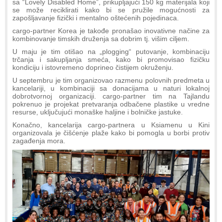
sa “Lovely Disabled Home”, prikupljajući 150 kg materijala koji
se može reciklirati kako bi se pružile mogućnosti za
zapošljavanje fizički i mentalno oštećenih pojedinaca.
cargo-partner Korea je takođe pronašao inovativne načine za
kombinovanje timskih druženja sa dobrim tj. višim ciljem.
U maju je tim otišao na „plogging“ putovanje, kombinaciju
trčanja i sakupljanja smeća, kako bi promovisao fizičku
kondiciju i istovremeno doprineo čistijem okruženju.
U septembru je tim organizovao razmenu polovnih predmeta u
kancelariji, u kombinaciji sa donacijama u naturi lokalnoj
dobrotvornoj organizaciji. cargo-partner tim na Tajlandu
pokrenuo je projekat pretvaranja odbačene plastike u vredne
resurse, uključujući monaške haljine i bolničke jastuke.
Konačno, kancelarija cargo-partnera u Ksiamenu u Kini
organizovala je čišćenje plaže kako bi pomogla u borbi protiv
zagađenja mora.