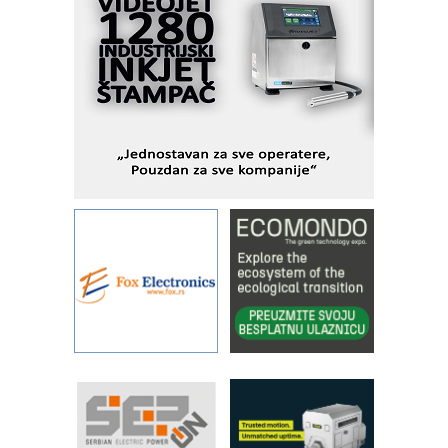
industrijsku automatizaciju
pionirskimmobile operator PANEL-OM
Fleksibilno stezanje i brzo
podešavanje u proizvodnji prototipova
KIP KOP – napredna rešenja za
savremene industrijske i logističke
objekte
Alba d.o.o. – 35 godina preciznosti u
metrologiji i pametnim dozirnim
rešenjima
IBeRTIM - oprema za ispitivanje
kontrole kvaliteta
STAUFF – Komponente koje
povećavaju pouzdanost hidrauličkih
sistema
YAMADA pumpe – japanska
pouzdanost u transferu fluida
Filtration Group Industrial – Napredna
rešenja za filtraciju u hidrauličkim i
procesnim sistemima