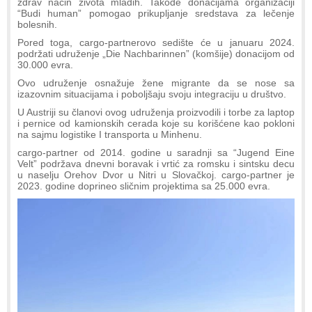
zdrav način života mladih. Takođe donacijama organizaciji
“Budi human” pomogao prikupljanje sredstava za lečenje
bolesnih.
Pored toga, cargo-partnerovo sedište će u januaru 2024.
podržati udruženje „Die Nachbarinnen” (komšije) donacijom od
30.000 evra.
Ovo udruženje osnažuje žene migrante da se nose sa
izazovnim situacijama i poboljšaju svoju integraciju u društvo.
U Austriji su članovi ovog udruženja proizvodili i torbe za laptop
i pernice od kamionskih cerada koje su korišćene kao pokloni
na sajmu logistike I transporta u Minhenu.
cargo-partner od 2014. godine u saradnji sa “Jugend Eine
Velt” podržava dnevni boravak i vrtić za romsku i sintsku decu
u naselju Orehov Dvor u Nitri u Slovačkoj. cargo-partner je
2023. godine doprineo sličnim projektima sa 25.000 evra.