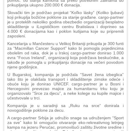
pomoć: od slanja kamiona sa preko potrebnim zalihama do
prikupljanja ukupno 200.000 € donacija.
Slovački tim je podržao projekat “Koľko lásky” (Koliko ljubavi)
koji prikuplja božićne poklone za starije građane. cargo-partner
je u proteklih nekoliko godina obezbedio organizaciji besplatno
skladištenje u iLogističkom centru Bratislava i doprineo sa
4.000 € donacijama kao i poklon kutijama koje su pripremili
zaposleni.
Kancelarija u Mančesteru u Velikoj Britaniji prikupila je 300 funti
za “Macmillan Cancer Support” kako bi pomogla pojedincima
obolelim od raka, dok je u Irskoj cargo-partner donirao 1.000
evra “Focus Ireland”, organizaciji koja podržava beskućnike, a
takođe je pomogla u prikupljanju donacije na večeri povodom
njene godišnjice.
U Bugarskoj, kompanija je podržala “Savet žena izbeglica”
tako što je olakšala transport i skladištenje zimske odeće i
obuće koju je donirao UNICEF. cargo-partner je u Bosni i
Hercegovini prevezao majice za humanitarnu trku koju je
organizovalo “Srce za djecu”, a neke kolege su kupile majice i
učestvovale u trci.
Kompanija je u saradnji sa „Ruku na srce“ donirala i
novogodišnje poklone za decu.
A cargo-partner Srbija je udružio snage sa udruženjem “Sport
za sve” kako bi omogućio otvaranje eko-rekreativnog letnjeg
kampa na jezeru Perućac, promovišući zaštitu životne sredine i