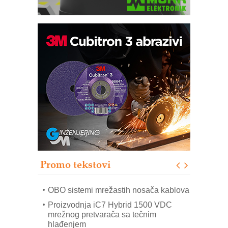
Potpuna efikasnost bez složenih
sistema
Trajna oznaka kao dugoročna korist
Bezbednost na prvom mestu!
IB BLUMENAUER - više od 40 godina
poverenja u industriji
RMQ-TITAN ADVANCED INDICATOR
– Pametna signalizacija za efikasnije
upravljanje mašinama
Promo tekstovi
Mitutoyo Crysta-Apex V PLUS: Nova
era CNC merenja
OBO sistemi mrežastih nosača kablova
Proizvodnja iC7 Hybrid 1500 VDC
mrežnog pretvarača sa tečnim
hlađenjem