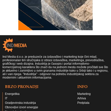
Ind Media d.o.o. je preduzeće za izdavaštvo i marketing koje čini mlad,
profesionalan tim stručnjaka iz oblasi izdavaštva, marketinga, prevodilaštva,
grafičkog i web dizajna. Industrija je časopis i portal informativno-
komercijalnog karaktera što znači da na jednom mestu možete pročitati sve što
je aktuelno i zanimljivo u svim granama industrije kako u Srbiji tako i u regionu,
ali i van njega. "Industrija" - odgovor na potrebu industrijskog sektora za
modernim i aktuelnim informacijama.
BRZO PRONADJI
INFO
Energetika
Marketing
IT
Arhiva
Gradjevinska industrija
Pretplata
Obnovljivi izvori energije