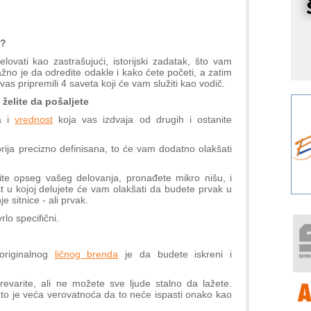
r
I
k
a?
S
vati kao zastrašujući, istorijski zadatak, što vam
p
o je da odredite odakle i kako ćete početi, a zatim
s
as pripremili 4 saveta koji će vam služiti kao vodič.
želite da pošaljete
Y
p
a i
vrednost
koja vas izdvaja od drugih i ostanite
F
r
rija precizno definisana, to će vam dodatno olakšati
p
zite opseg vašeg delovanja, pronađete mikro nišu, i
R
t u kojoj delujete će vam olakšati da budete prvak u
 sitnice - ali prvak.
F
a
rlo specifični.
E
 originalnog
ličnog brenda
je da budete iskreni i
A
(
varite, ali ne možete sve ljude stalno da lažete.
P
, to je veća verovatnoća da to neće ispasti onako kao
s