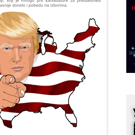
mp, koji je mnogo pre kandidature za predsednika
p
kasnije donelo i pobedu na izborima.
C
o
R
A
d
M
v
I
i
p
F
p
K
s
o
A
m