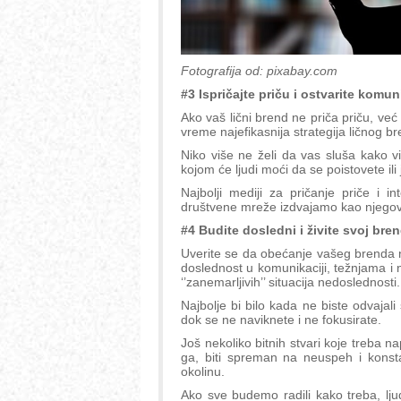
Fotografija od: pixabay.com
#3 Ispričajte priču i ostvarite komun
Ako vaš lični brend ne priča priču, već
vreme najefikasnija strategija ličnog br
Niko više ne želi da vas sluša kako v
kojom će ljudi moći da se poistovete ili 
Najbolji mediji za pričanje priče i i
društvene mreže izdvajamo kao njegov n
#4 Budite dosledni i živite svoj bre
Uverite se da obećanje vašeg brenda n
doslednost u komunikaciji, težnjama i 
‘’zanemarljivih’’ situacija nedoslednosti.
Najbolje bi bilo kada ne biste odvajali
dok se ne naviknete i ne fokusirate.
Još nekoliko bitnih stvari koje treba n
ga, biti spreman na neuspeh i konsta
okolinu.
Ako sve budemo radili kako treba, ljud