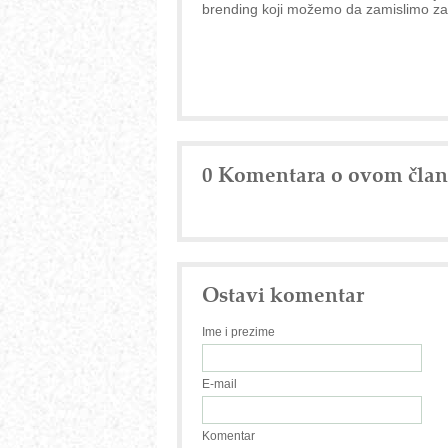
brending koji možemo da zamislimo za
0 Komentara o ovom čla
Ostavi komentar
Ime i prezime
E-mail
Komentar