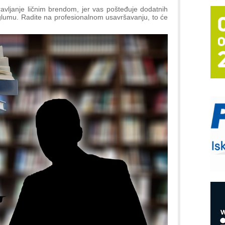
T
avljanje ličnim brendom, jer vas pošteđuje dodatnih
u glumu. Radite na profesionalnom usavršavanju, to će
B
I
p
–
u
S
s
P
m
P
m
h
E
R
n