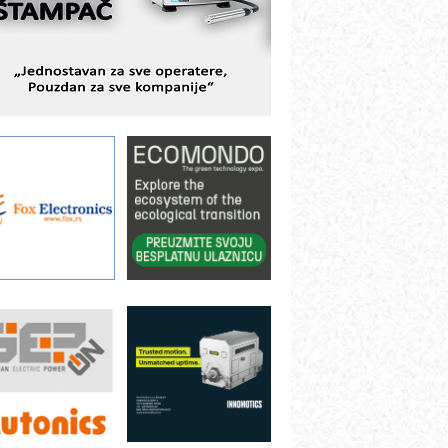
ešenjima
BeRTIM - oprema za ispitivanje
ontrole kvaliteta
TAUFF – Komponente koje
ovećavaju pouzdanost hidrauličkih
istema
AMADA pumpe – japanska
ouzdanost u transferu fluida
iltration Group Industrial – Napredna
ešenja za filtraciju u hidrauličkim i
rocesnim sistemima
ILINEX kompanije Rittal
ANUC: Najbolje za vašu pametnu
utomatizaciju
fikasno upravljanje energijom
utomatizacija pakovanja · Display
Shelf-Ready) omotnice
otpuna efikasnost bez složenih
istema