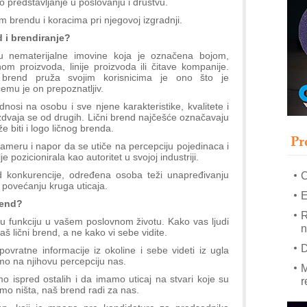
o predstavljanje u poslovanju i društvu.
m brendu i koracima pri njegovoj izgradnji.
–
d i brendiranje?
u
u nematerijalne imovine koja je označena bojom,
S
m proizvoda, linije proizvoda ili čitave kompanije.
s
 brend pruža svojim korisnicima je ono što je
emu je on prepoznatljiv.
P
osi na osobu i sve njene karakteristike, kvalitete i
m
izdvaja se od drugih. Lični brend najčešće označavaju
 biti i logo ličnog brenda.
P
Pr
m
ameru i napor da se utiče na percepciju pojedinaca i
h
 pozicionirala kao autoritet u svojoj industriji.
e od konkurencije, određena osoba teži unapređivanju
 povećanju kruga uticaja.
E
brend?
R
nu funkciju u vašem poslovnom životu. Kako vas ljudi
n
vaš lični brend, a ne kako vi sebe vidite.
D
ovratne informacije iz okoline i sebe videti iz ugla
emo na njihovu percepciju nas.
M
 ispred ostalih i da imamo uticaj na stvari koje su
r
mo ništa, naš brend radi za nas.
M