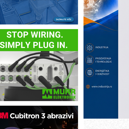
ezbednost na prvom mestu!
B BLUMENAUER - više od 40 godina
overenja u industriji