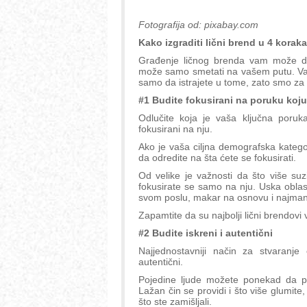
Fotografija od: pixabay.com
Kako izgraditi lični brend u 4 korak
Građenje ličnog brenda vam može delo
može samo smetati na vašem putu. Važn
samo da istrajete u tome, zato smo za v
#1 Budite fokusirani na poruku koju 
Odlučite koja je vaša ključna poruk
fokusirani na nju.
Ako je vaša ciljna demografska katego
da odredite na šta ćete se fokusirati.
Od velike je važnosti da što više su
fokusirate se samo na nju. Uska oblas
svom poslu, makar na osnovu i najmanje
Zapamtite da su najbolji lični brendovi v
#2 Budite iskreni i autentični
Najjednostavniji način za stvaranje
autentični.
Pojedine ljude možete ponekad da pre
Lažan čin se providi i što više glumite
što ste zamišljali.