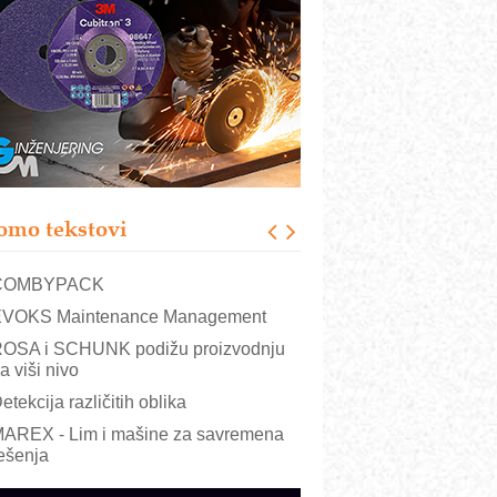
RMQ-TITAN ADVANCED INDICATOR
 Pametna signalizacija za efikasnije
pravljanje mašinama
igurnije ispitivanje transformatora u
olarnim elektranama i vetroparkovima
ranje točkova na gradilištu- standard
odernog i odgovornog građenja
roizvodnja iC7 Hybrid 1500 VDC
omo tekstovi
režnog pretvarača sa tečnim
lađenjem
COMBYPACK
VOKS Maintenance Management
OSA i SCHUNK podižu proizvodnju
a viši nivo
etekcija različitih oblika
AREX - Lim i mašine za savremena
ešenja
arcom-plast d.o.o.- vaš pouzdan