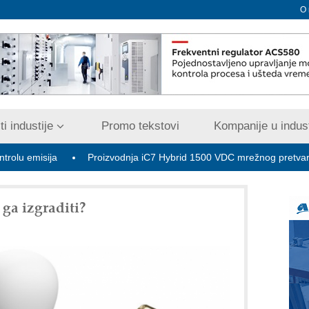
O
i industije
Promo tekstovi
Kompanije u indust
Proizvodnja iC7 Hybrid 1500 VDC mrežnog pretvarača sa tečnim
 ga izgraditi?