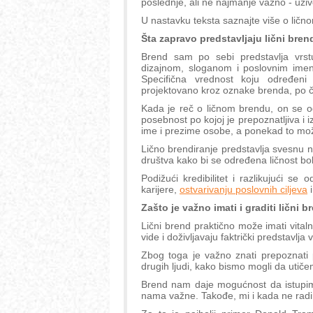
poslednje, ali ne najmanje važno - uživ
U nastavku teksta saznajte više o lično
Šta zapravo predstavljaju lični bren
Brend sam po sebi predstavlja vrst
dizajnom, sloganom i poslovnim imeno
Specifična vrednost koju određeni
projektovano kroz oznake brenda, po č
Kada je reč o ličnom brendu, on se odn
posebnost po kojoj je prepoznatljiva i 
ime i prezime osobe, a ponekad to može
Lično brendiranje predstavlja svesnu n
društva kako bi se određena ličnost bolje
Podižući kredibilitet i razlikujući s
karijere,
ostvarivanju poslovnih ciljeva
i
Zašto je važno imati i graditi lični 
Lični brend praktično može imati vital
vide i doživljavaju faktrički predstavlja 
Zbog toga je važno znati prepoznati p
drugih ljudi, kako bismo mogli da utič
Brend nam daje mogućnost da istupimo
nama važne. Takođe, mi i kada ne radi