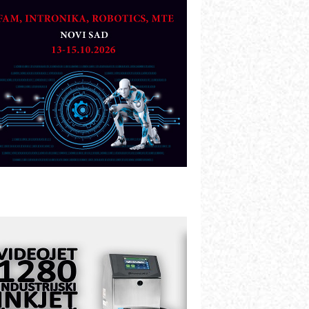
artner
TO - Prilagodite svoju toplinsku
bradu!
azvoj asortimanskog pravca MINI-
PLC AKYTEC
UKOM: Svetski standard metrologije
ostupan u Srbiji
OTOMAN – NEXT-Robotika vođena
eštačkom inteligencijom
.SAFE MOBILE revolucioniše
ndustrijsku automatizaciju
ionirskimmobile operator PANEL-OM
leksibilno stezanje i brzo
odešavanje u proizvodnji prototipova
IP KOP – napredna rešenja za
avremene industrijske i logističke
bjekte
lba d.o.o. – 35 godina preciznosti u
etrologiji i pametnim dozirnim