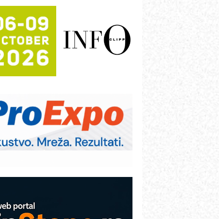
rajna oznaka kao dugoročna korist
ezbednost na prvom mestu!
B BLUMENAUER - više od 40 godina
overenja u industriji
RMQ-TITAN ADVANCED INDICATOR
 Pametna signalizacija za efikasnije
pravljanje mašinama
igurnije ispitivanje transformatora u
olarnim elektranama i vetroparkovima
ranje točkova na gradilištu- standard
odernog i odgovornog građenja
roizvodnja iC7 Hybrid 1500 VDC
režnog pretvarača sa tečnim
lađenjem
COMBYPACK
VOKS Maintenance Management
OSA i SCHUNK podižu proizvodnju
a viši nivo