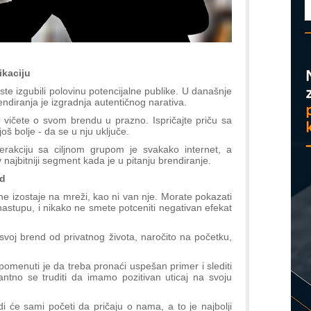
D
ikaciju
 ste izgubili polovinu potencijalne publike. U današnje
endiranja je izgradnja autentičnog narativa.
i vičete o svom brendu u prazno. Ispričajte priču sa
još bolje - da se u nju uključe.
nterakciju sa ciljnom grupom je svakako internet, a
ajbitniji segment kada je u pitanju brendiranje.
nd
e izostaje na mreži, kao ni van nje. Morate pokazati
nastupu, i nikako ne smete potceniti negativan efekat
 svoj brend od privatnog života, naročito na početku,
apomenuti je da treba pronaći uspešan primer i slediti
ntno se truditi da imamo pozitivan uticaj na svoju
i će sami početi da pričaju o nama, a to je najbolji