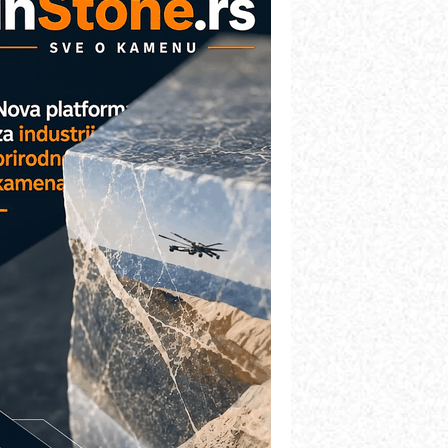
etekcija različitih oblika