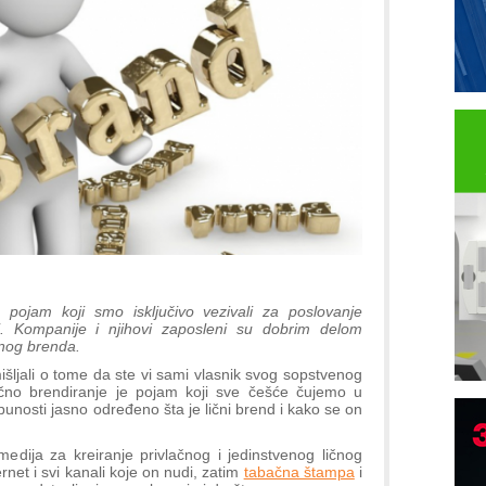
pojam koji smo isključivo vezivali za poslovanje
aj. Kompanije i njihovi zaposleni su dobrim delom
vnog brenda.
šljali o tome da ste vi sami vlasnik svog sopstvenog
lično brendiranje je pojam koji sve češće čujemo u
tpunosti jasno određeno šta je lični brend i kako se on
B
medija za kreiranje privlačnog i jedinstvenog ličnog
I
rnet i svi kanali koje on nudi, zatim
tabačna štampa
i
p