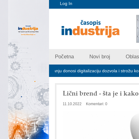
Log In
Početna
Novi broj
Oblast
kom zagađivanju donosi digitalizaciju dozvola i strožu kontrolu emisija
Lični brend - šta je i kako
11.10.2022
Komentari: 0