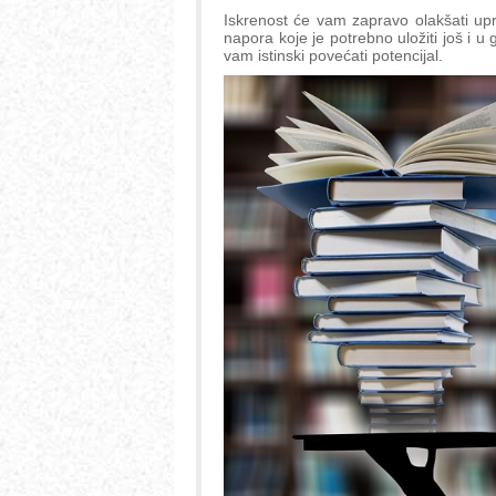
Iskrenost će vam zapravo olakšati upr
napora koje je potrebno uložiti još i 
vam istinski povećati potencijal.