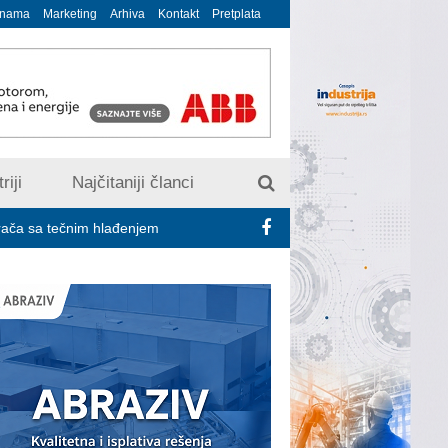
 nama
Marketing
Arhiva
Kontakt
Pretplata
riji
Najčitaniji članci
 hlađenjem
Minimalac 2027: Sindikati traže veće povećanje