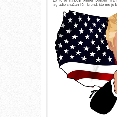
Za to je najbolji primer Donald Tra
izgradio snažan lični brend, što mu je 