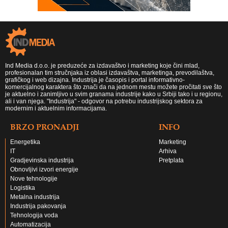
Ind Media d.o.o. je preduzeće za izdavaštvo i marketing koje čini mlad,
profesionalan tim stručnjaka iz oblasi izdavaštva, marketinga, prevodilaštva,
grafičkog i web dizajna. Industrija je časopis i portal informativno-
komercijalnog karaktera što znači da na jednom mestu možete pročitati sve što
je aktuelno i zanimljivo u svim granama industrije kako u Srbiji tako i u regionu,
ali i van njega. "Industrija" - odgovor na potrebu industrijskog sektora za
modernim i aktuelnim informacijama.
BRZO PRONADJI
INFO
Energetika
Marketing
IT
Arhiva
Gradjevinska industrija
Pretplata
Obnovljivi izvori energije
Nove tehnologije
Logistika
Metalna industrija
Industrija pakovanja
Tehnologija voda
Automatizacija