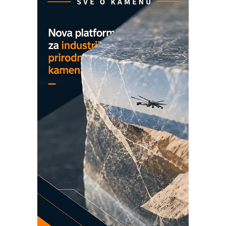
MAREX - Lim i mašine za savremena
rešenja