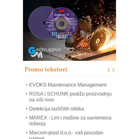
Trajna oznaka kao dugoročna korist
Bezbednost na prvom mestu!
IB BLUMENAUER - više od 40 godina
poverenja u industriji
RMQ-TITAN ADVANCED INDICATOR
– Pametna signalizacija za efikasnije
upravljanje mašinama
Sigurnije ispitivanje transformatora u
solarnim elektranama i vetroparkovima
Promo tekstovi
COMBYPACK
EVOKS Maintenance Management
ROSA i SCHUNK podižu proizvodnju
na viši nivo
Detekcija različitih oblika
MAREX - Lim i mašine za savremena
rešenja
Marcom-plast d.o.o.- vaš pouzdan
partner