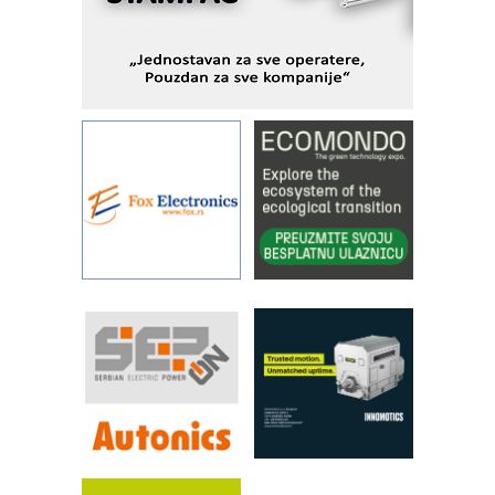
IBeRTIM - oprema za ispitivanje
kontrole kvaliteta
STAUFF – Komponente koje
povećavaju pouzdanost hidrauličkih
sistema
YAMADA pumpe – japanska
pouzdanost u transferu fluida
Filtration Group Industrial – Napredna
rešenja za filtraciju u hidrauličkim i
procesnim sistemima
Art Utopia Studio – vizuelne priče
industrije i biznisa
RILINEX kompanije Rittal
FANUC: Najbolje za vašu pametnu
automatizaciju
Efikasno upravljanje energijom
Automatizacija pakovanja · Display
(Shelf-Ready) omotnice