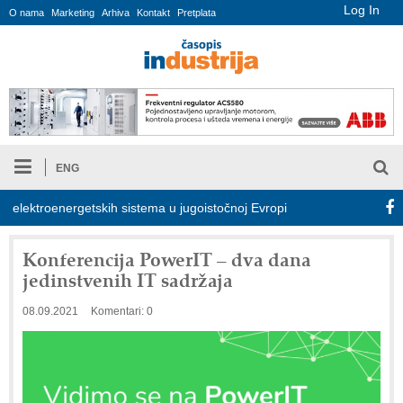
Log In
O nama
Marketing
Arhiva
Kontakt
Pretplata
ENG
ektroenergetskih sistema u jugoistočnoj Evropi
COMBYPACK
Konferencija PowerIT – dva dana
jedinstvenih IT sadržaja
08.09.2021
Komentari: 0