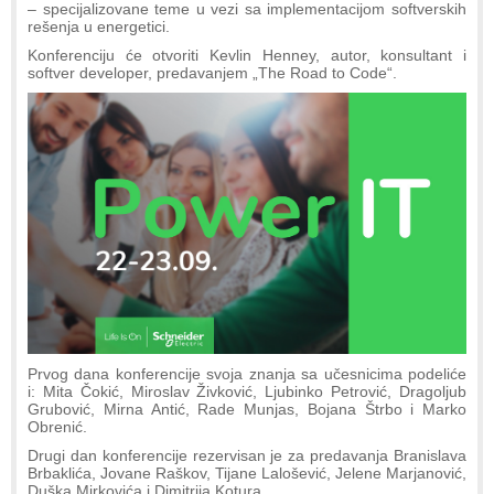
– specijalizovane teme u vezi sa implementacijom softverskih
rešenja u energetici.
Konferenciju će otvoriti Kevlin Henney, autor, konsultant i
softver developer, predavanjem „The Road to Code“.
Prvog dana konferencije svoja znanja sa učesnicima podeliće
i: Mita Čokić, Miroslav Živković, Ljubinko Petrović, Dragoljub
Grubović, Mirna Antić, Rade Munjas, Bojana Štrbo i Marko
Obrenić.
Drugi dan konferencije rezervisan je za predavanja Branislava
Brbaklića, Jovane Raškov, Tijane Lalošević, Jelene Marjanović,
Duška Mirkovića i Dimitrija Kotura.