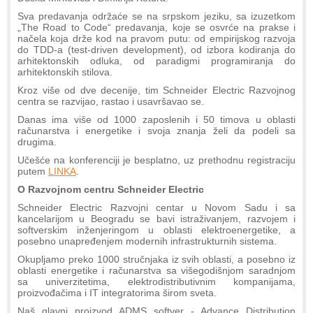
Sva predavanja održaće se na srpskom jeziku, sa izuzetkom
„The Road to Code“ predavanja, koje se osvrće na prakse i
načela koja drže kod na pravom putu: od empirijskog razvoja
do TDD-a (test-driven development), od izbora kodiranja do
arhitektonskih odluka, od paradigmi programiranja do
arhitektonskih stilova.
Kroz više od dve decenije, tim Schneider Electric Razvojnog
centra se razvijao, rastao i usavršavao se.
Danas ima više od 1000 zaposlenih i 50 timova u oblasti
računarstva i energetike i svoja znanja želi da podeli sa
drugima.
Učešće na konferenciji je besplatno, uz prethodnu registraciju
putem
LINKA
.
O Razvojnom centru Schneider Electric
Schneider Electric Razvojni centar u Novom Sadu i sa
kancelarijom u Beogradu se bavi istraživanjem, razvojem i
softverskim inženjeringom u oblasti elektroenergetike, a
posebno unapređenjem modernih infrastrukturnih sistema.
Okupljamo preko 1000 stručnjaka iz svih oblasti, a posebno iz
oblasti energetike i računarstva sa višegodišnjom saradnjom
sa univerzitetima, elektrodistributivnim kompanijama,
proizvođačima i IT integratorima širom sveta.
Naš glavni proizvod ADMS softver - Advance Distribution