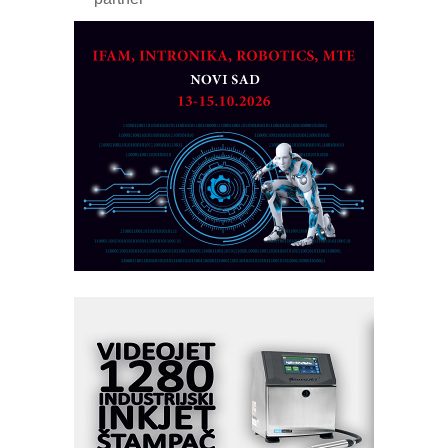
CTO - Prilagodite svoju toplinsku
obradu!
Razvoj asortimanskog pravca MINI-
PLC AKYTEC
AUKOM: Svetski standard metrologije
dostupan u Srbiji
MOTOMAN – NEXT-Robotika vođena
veštačkom inteligencijom
I.SAFE MOBILE revolucioniše
industrijsku automatizaciju
pionirskimmobile operator PANEL-OM
Fleksibilno stezanje i brzo
podešavanje u proizvodnji prototipova
KIP KOP – napredna rešenja za
savremene industrijske i logističke
objekte
Alba d.o.o. – 35 godina preciznosti u
metrologiji i pametnim dozirnim
rešenjima