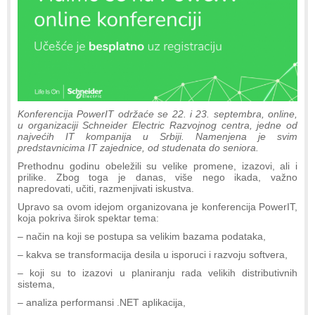
Konferencija PowerIT održaće se 22. i 23. septembra, online,
u organizaciji Schneider Electric Razvojnog centra, jedne od
najvećih IT kompanija u Srbiji. Namenjena je svim
predstavnicima IT zajednice, od studenata do seniora.
Prethodnu godinu obeležili su velike promene, izazovi, ali i
prilike. Zbog toga je danas, više nego ikada, važno
napredovati, učiti, razmenjivati iskustva.
Upravo sa ovom idejom organizovana je konferencija PowerIT,
koja pokriva širok spektar tema:
– način na koji se postupa sa velikim bazama podataka,
– kakva se transformacija desila u isporuci i razvoju softvera,
– koji su to izazovi u planiranju rada velikih distributivnih
sistema,
– analiza performansi .NET aplikacija,