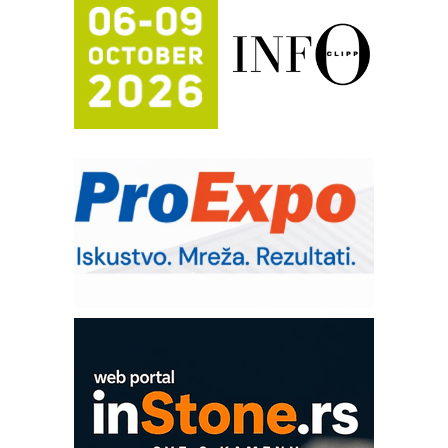
Proizvodnja iC7 Hybrid 1500 VDC
mrežnog pretvarača sa tečnim
hlađenjem
Potpuna efikasnost bez složenih
sistema
Trajna oznaka kao dugoročna korist
Bezbednost na prvom mestu!
IB BLUMENAUER - više od 40 godina
poverenja u industriji
RMQ-TITAN ADVANCED INDICATOR
– Pametna signalizacija za efikasnije
upravljanje mašinama
Sigurnije ispitivanje transformatora u
solarnim elektranama i vetroparkovima
COMBYPACK
EVOKS Maintenance Management
ROSA i SCHUNK podižu proizvodnju
na viši nivo
Detekcija različitih oblika