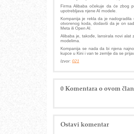
Firma Alibaba očekuje da će zbog pol
upotrebljava njene AI modele.
Kompanija je rekla da je nadogradila
otvorenog koda, dodavši da je on sad
Meta ili Open AI.
Alibaba je, takođe, lansirala novi ala
modelima.
Kompanija se nada da bi njena najnov
kupce u Kini i van te zemlje da se prij
Izvor:
021
0 Komentara o ovom čla
Ostavi komentar