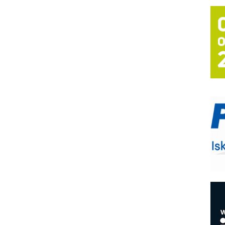
T
B
I
p
–
u
S
s
P
m
P
m
h
E
R
n