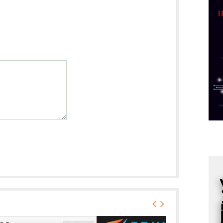
p
C
o
R
A
d
M
v
I
i
p
F
p
K
s
o
A
m