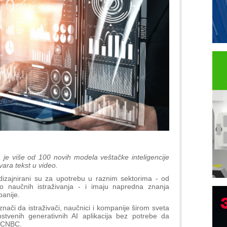
 je više od 100 novih modela veštačke inteligencije
vara tekst u video.
izajnirani su za upotrebu u raznim sektorima - od
do naučnih istraživanja - i imaju napredna znanja
panije.
B
nači da istraživači, naučnici i kompanije širom sveta
I
stvenih generativnih AI aplikacija bez potrebe da
i CNBC.
p