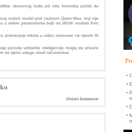
itike otvorenog koda još više korisnika početi da
–
 svoj vodeći model pod nazivom Qwen-Max, koji nije
u
a u nekim parametrima bolji od sličnih modela firmi
S
s
t za pretvaranje teksta u video zasnovan na njenim AI
P
m
ija ponuda veštačke inteligencije mogla da privuče
ave na njene usluge cloud računarstva.
P
Pr
m
h
E
nku
R
n
Ostavi komentar
D
M
r
M