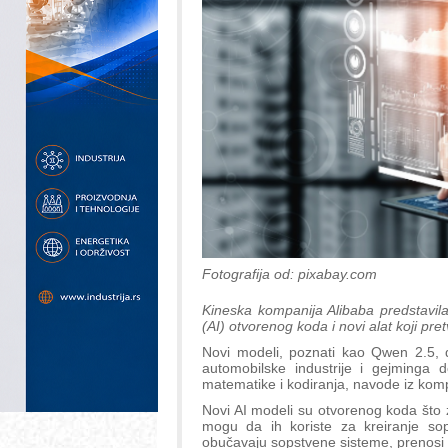
Fotografija od: pixabay.com
Kineska kompanija Alibaba predstavila
(AI) otvorenog koda i novi alat koji pret
Novi modeli, poznati kao Qwen 2.5, d
automobilske industrije i gejminga 
matematike i kodiranja, navode iz kom
Novi AI modeli su otvorenog koda što z
mogu da ih koriste za kreiranje sop
obučavaju sopstvene sisteme, prenos