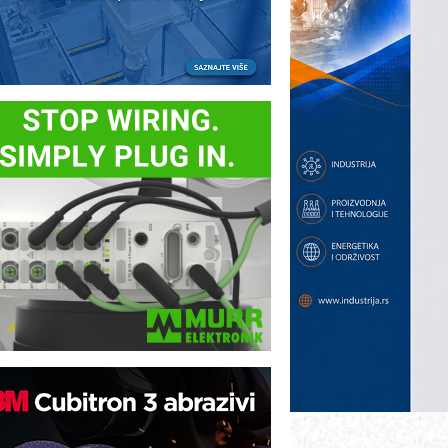
ezbednost na prvom mestu!
B BLUMENAUER - više od 40 godina
overenja u industriji