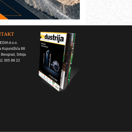
NTAKT
EDIA d.o.o.
a Kujundžića 88
 Beograd, Srbija
11 305 88 22