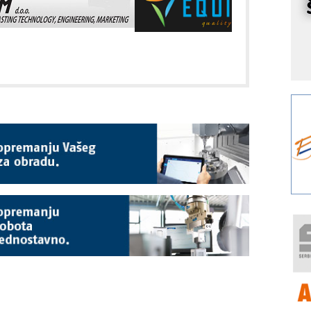
r
I
k
S
p
s
Y
p
F
r
p
R
F
a
E
A
(
P
s