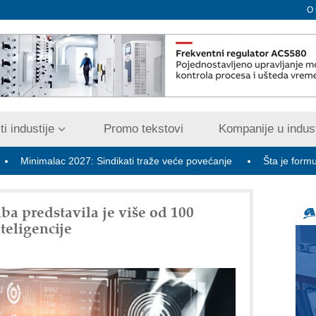
O
i industije
Promo tekstovi
Kompanije u indust
lac 2027: Sindikati traže veće povećanje
Šta je formula za bezbe
a predstavila je više od 100
teligencije