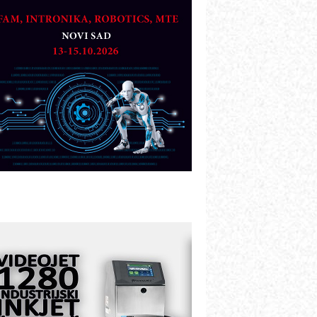
artner
TO - Prilagodite svoju toplinsku
bradu!
azvoj asortimanskog pravca MINI-
PLC AKYTEC
UKOM: Svetski standard metrologije
ostupan u Srbiji
OTOMAN – NEXT-Robotika vođena
eštačkom inteligencijom
.SAFE MOBILE revolucioniše
ndustrijsku automatizaciju
ionirskimmobile operator PANEL-OM
leksibilno stezanje i brzo
odešavanje u proizvodnji prototipova
IP KOP – napredna rešenja za
avremene industrijske i logističke
bjekte
lba d.o.o. – 35 godina preciznosti u
etrologiji i pametnim dozirnim