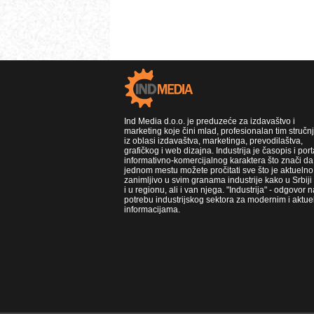
Ind Media d.o.o. je preduzeće za izdavaštvo i
marketing koje čini mlad, profesionalan tim stručn
iz oblasi izdavaštva, marketinga, prevodilaštva,
grafičkog i web dizajna. Industrija je časopis i port
informativno-komercijalnog karaktera što znači da
jednom mestu možete pročitati sve što je aktuelno 
zanimljivo u svim granama industrije kako u Srbiji
i u regionu, ali i van njega. "Industrija" - odgovor n
potrebu industrijskog sektora za modernim i aktue
informacijama.