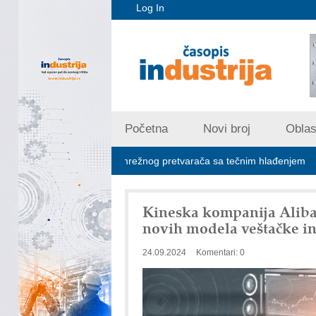
Log In
Početna
Novi broj
Oblast
ybrid 1500 VDC mrežnog pretvarača sa tečnim hlađenjem
Minima
Kineska kompanija Alibab
novih modela veštačke in
24.09.2024
Komentari: 0