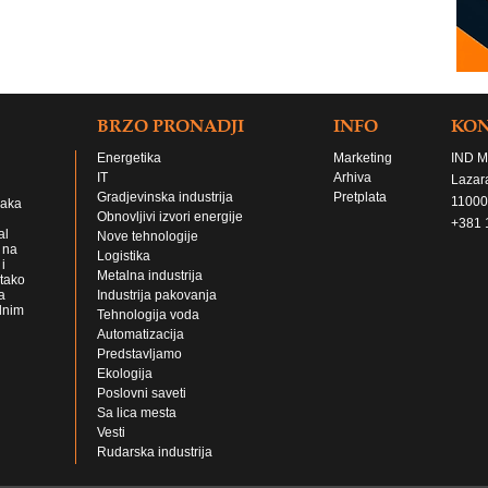
BRZO PRONADJI
INFO
KO
Energetika
Marketing
IND M
IT
Arhiva
Lazar
Gradjevinska industrija
Pretplata
11000
jaka
Obnovljivi izvori energije
+381 
al
Nove tehnologije
 na
Logistika
i
Metalna industrija
 tako
a
Industrija pakovanja
lnim
Tehnologija voda
Automatizacija
Predstavljamo
Ekologija
Poslovni saveti
Sa lica mesta
Vesti
Rudarska industrija