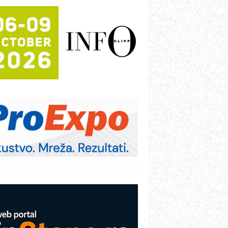
rajna oznaka kao dugoročna korist
ezbednost na prvom mestu!
B BLUMENAUER - više od 40 godina
overenja u industriji
RMQ-TITAN ADVANCED INDICATOR
 Pametna signalizacija za efikasnije
pravljanje mašinama
igurnije ispitivanje transformatora u
olarnim elektranama i vetroparkovima
ranje točkova na gradilištu- standard
odernog i odgovornog građenja
roizvodnja iC7 Hybrid 1500 VDC
režnog pretvarača sa tečnim
lađenjem
COMBYPACK
VOKS Maintenance Management
OSA i SCHUNK podižu proizvodnju
a viši nivo