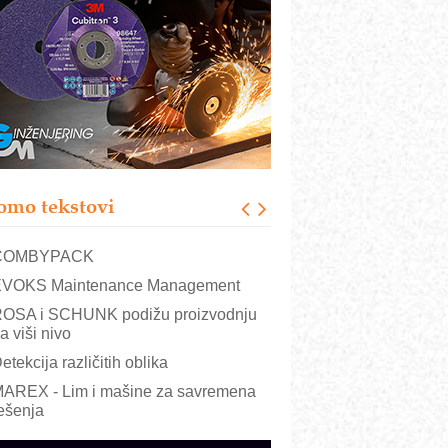
RMQ-TITAN ADVANCED INDICATOR
 Pametna signalizacija za efikasnije
pravljanje mašinama
igurnije ispitivanje transformatora u
olarnim elektranama i vetroparkovima
ranje točkova na gradilištu- standard
odernog i odgovornog građenja
roizvodnja iC7 Hybrid 1500 VDC
omo tekstovi
režnog pretvarača sa tečnim
lađenjem
COMBYPACK
VOKS Maintenance Management
OSA i SCHUNK podižu proizvodnju
a viši nivo
etekcija različitih oblika
AREX - Lim i mašine za savremena
ešenja
arcom-plast d.o.o.- vaš pouzdan