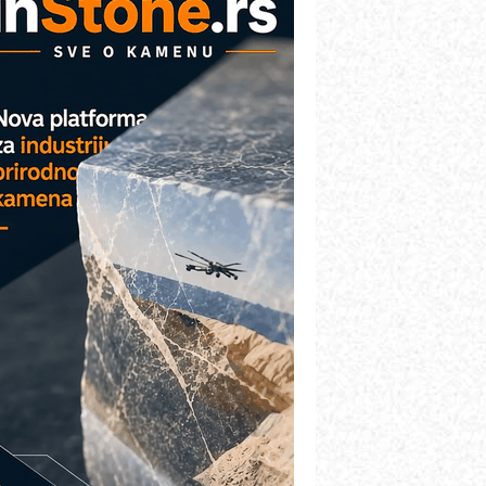
etekcija različitih oblika