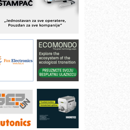
ešenjima
BeRTIM - oprema za ispitivanje
ontrole kvaliteta
TAUFF – Komponente koje
ovećavaju pouzdanost hidrauličkih
istema
AMADA pumpe – japanska
ouzdanost u transferu fluida
iltration Group Industrial – Napredna
ešenja za filtraciju u hidrauličkim i
rocesnim sistemima
ILINEX kompanije Rittal
ANUC: Najbolje za vašu pametnu
utomatizaciju
fikasno upravljanje energijom
utomatizacija pakovanja · Display
Shelf-Ready) omotnice
otpuna efikasnost bez složenih
istema