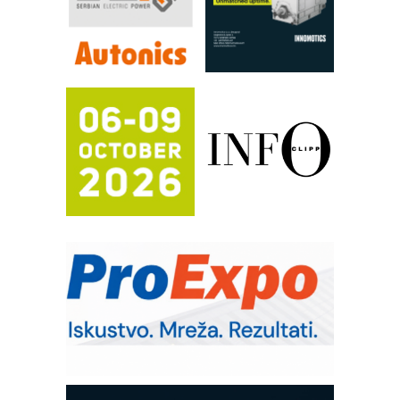
Proizvodnja iC7 Hybrid 1500 VDC
mrežnog pretvarača sa tečnim
hlađenjem
Potpuna efikasnost bez složenih
sistema
Trajna oznaka kao dugoročna korist
Bezbednost na prvom mestu!
IB BLUMENAUER - više od 40 godina
poverenja u industriji
COMBYPACK
RMQ-TITAN ADVANCED INDICATOR
– Pametna signalizacija za efikasnije
upravljanje mašinama
Sigurnije ispitivanje transformatora u
solarnim elektranama i vetroparkovima
Pranje točkova na gradilištu- standard
modernog i odgovornog građenja
ROSA i SCHUNK podižu proizvodnju