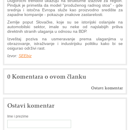
Dugoročni trendovi ukazuju na strukturne izazove za region.
Pindjuk je primetila da model "produženog radnog stoa" - gde
srednja i istočna Evropa služe kao proizvodno središte za
zapadne kompanije - pokazuje znakove zastarelosti.
Zemlje poput Slovačke, koje su se istorijski oslanjale na
automobilski sektor, imale su neke od najslabijih priliva
direktnih stranih ulaganja u odnosu na BDP.
Izveštaj poziva na usmeravanje prema ulaganjima u
obrazovanje, istraživanje i industrijsku politiku kako bi se
osigurao održivi rast.
Izvor:
SEEbiz
0 Komentara o ovom članku
Ostavi komentar
Ostavi komentar
Ime i prezime