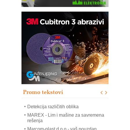
IB BLUMENAUER - više od 40 godina
poverenja u industriji
COMBYPACK
RMQ-TITAN ADVANCED INDICATOR
– Pametna signalizacija za efikasnije
upravljanje mašinama
Sigurnije ispitivanje transformatora u
solarnim elektranama i vetroparkovima
Pranje točkova na gradilištu- standard
modernog i odgovornog građenja
Promo tekstovi
ROSA i SCHUNK podižu proizvodnju
na viši nivo
Detekcija različitih oblika
MAREX - Lim i mašine za savremena
rešenja
Marcom-plast d.o.o.- vaš pouzdan