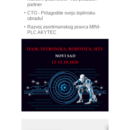
partner
CTO - Prilagodite svoju toplinsku
obradu!
Razvoj asortimanskog pravca MINI-
PLC AKYTEC
AUKOM: Svetski standard metrologije
dostupan u Srbiji
MOTOMAN – NEXT-Robotika vođena
veštačkom inteligencijom
I.SAFE MOBILE revolucioniše
industrijsku automatizaciju
pionirskimmobile operator PANEL-OM
Fleksibilno stezanje i brzo
podešavanje u proizvodnji prototipova
KIP KOP – napredna rešenja za
savremene industrijske i logističke
objekte
Alba d.o.o. – 35 godina preciznosti u
metrologiji i pametnim dozirnim