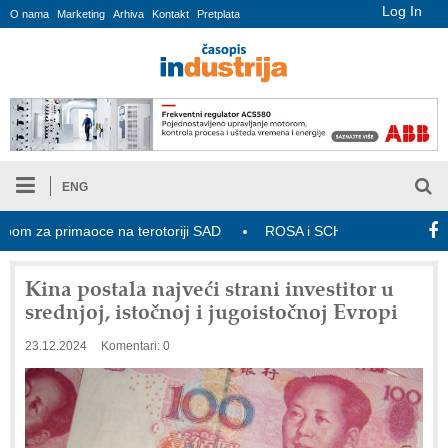
Log In
O nama
Marketing
Arhiva
Kontakt
Pretplata
ENG
 za primaoce na terotoriji SAD
ROSA i SCHUNK podižu proizvodnju
Kina postala najveći strani investitor u
srednjoj, istočnoj i jugoistočnoj Evropi
23.12.2024
Komentari: 0