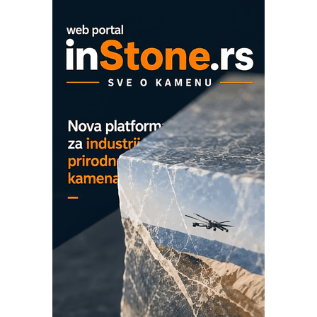
na viši nivo
Detekcija različitih oblika
MAREX - Lim i mašine za savremena
rešenja
Marcom-plast d.o.o.- vaš pouzdan
partner
CTO - Prilagodite svoju toplinsku
obradu!