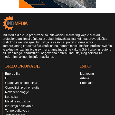
Ind Media d.o.o. je preduzeće za izdavaštvo i marketing koje čini mlad,
profesionalan tim stručnjaka iz oblasi izdavaštva, marketinga, prevodilaštva,
grafičkog i web dizajna. Industrija je časopis i portal informativno-
komercijalnog karaktera što znači da na jednom mestu možete pročitati sve što
je aktuelno i zanimljivo u svim granama industrije kako u Srbiji tako i u regionu,
ali i van njega. "Industrija" - odgovor na potrebu industrijskog sektora za
modernim i aktuelnim informacijama.
BRZO PRONADJI
INFO
Energetika
Marketing
IT
Arhiva
Gradjevinska industrija
Pretplata
Obnovljivi izvori energije
Nove tehnologije
Logistika
Metalna industrija
Industrija pakovanja
Tehnologija voda