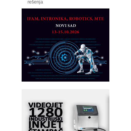
rešenja
Marcom-plast d.o.o.- vaš pouzdan
partner
CTO - Prilagodite svoju toplinsku
obradu!
Razvoj asortimanskog pravca MINI-
PLC AKYTEC
AUKOM: Svetski standard metrologije
dostupan u Srbiji
MOTOMAN – NEXT-Robotika vođena
veštačkom inteligencijom
I.SAFE MOBILE revolucioniše
industrijsku automatizaciju
pionirskimmobile operator PANEL-OM
Fleksibilno stezanje i brzo
podešavanje u proizvodnji prototipova
KIP KOP – napredna rešenja za
savremene industrijske i logističke
objekte