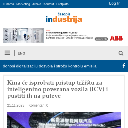
Log In
O nama
Marketing
Arhiva
Kontakt
Pretplata
ENG
i digitalizaciju dozvola i strožu kontrolu emisija
Proizvodnja iC
Kina će isprobati pristup tržištu za
inteligentno povezana vozila (ICV) i
pustiti ih na puteve
21.11.2023
Komentari: 0