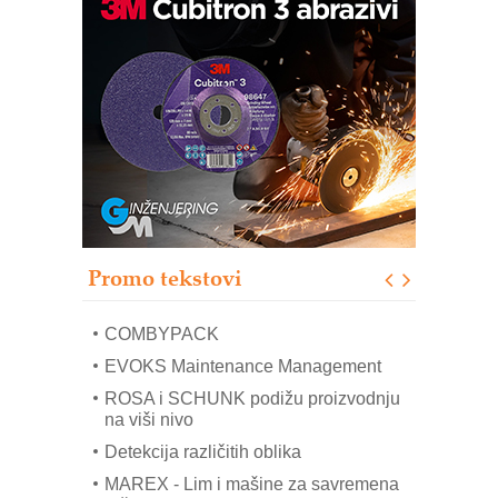
IB BLUMENAUER - više od 40 godina
poverenja u industriji
RMQ-TITAN ADVANCED INDICATOR
– Pametna signalizacija za efikasnije
upravljanje mašinama
Sigurnije ispitivanje transformatora u
solarnim elektranama i vetroparkovima
Pranje točkova na gradilištu- standard
modernog i odgovornog građenja
Proizvodnja iC7 Hybrid 1500 VDC
Promo tekstovi
mrežnog pretvarača sa tečnim
hlađenjem
COMBYPACK
EVOKS Maintenance Management
ROSA i SCHUNK podižu proizvodnju
na viši nivo
Detekcija različitih oblika
MAREX - Lim i mašine za savremena