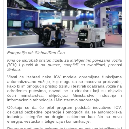
Fotografija od: Sinhua/Ren Čao
Kina će isprobati pristup tržištu za inteligentno povezana vozila
(ICV) i pustiti ih na puteve, saopštili su zvaničnici, prenosi
Sinhua.
Vlasti će izabrati neke ICV modele opremljene funkcijama
automatizovane vožnje, koji mogu da se masovno proizvode,
kako bi im omogućili pristup tržištu i testirali odabrana vozila na
određenim putevima, navodi se u cirkularu koji su objavila
četiri ministarstva, uključujući Ministarstvo industrije i
informacionih tehnologija i Ministarstvo saobraćaja.
Očekuje se da će pilot program podstaći inovativne ICV,
osigurati bezbedne operacije i omogućiti da se automobilska
industrija integriše sa drugim sektorima kao što su nova
energija, veštačka inteligencija i komunikacije.
Program prati ranije pokrenute testove na putu za istraživanje i