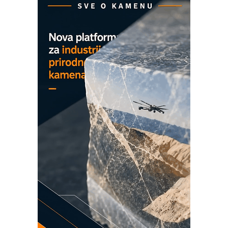
ROSA i SCHUNK podižu proizvodnju
na viši nivo
Detekcija različitih oblika