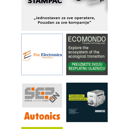
Alba d.o.o. – 35 godina preciznosti u
metrologiji i pametnim dozirnim
rešenjima
IBeRTIM - oprema za ispitivanje
kontrole kvaliteta
STAUFF – Komponente koje
povećavaju pouzdanost hidrauličkih
sistema
YAMADA pumpe – japanska
pouzdanost u transferu fluida
Filtration Group Industrial – Napredna
rešenja za filtraciju u hidrauličkim i
procesnim sistemima
RILINEX kompanije Rittal
FANUC: Najbolje za vašu pametnu
automatizaciju
Efikasno upravljanje energijom
Automatizacija pakovanja · Display
(Shelf-Ready) omotnice