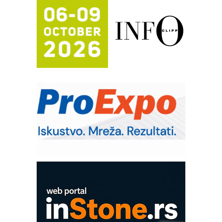
Potpuna efikasnost bez složenih
sistema
Trajna oznaka kao dugoročna korist
Bezbednost na prvom mestu!
IB BLUMENAUER - više od 40 godina
poverenja u industriji
RMQ-TITAN ADVANCED INDICATOR
– Pametna signalizacija za efikasnije
upravljanje mašinama
Sigurnije ispitivanje transformatora u
solarnim elektranama i vetroparkovima
Pranje točkova na gradilištu- standard
modernog i odgovornog građenja
Proizvodnja iC7 Hybrid 1500 VDC
mrežnog pretvarača sa tečnim
hlađenjem
COMBYPACK
EVOKS Maintenance Management