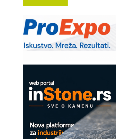
COMBYPACK
RMQ-TITAN ADVANCED INDICATOR
– Pametna signalizacija za efikasnije
upravljanje mašinama
Sigurnije ispitivanje transformatora u
solarnim elektranama i vetroparkovima
Pranje točkova na gradilištu- standard
modernog i odgovornog građenja
ROSA i SCHUNK podižu proizvodnju
na viši nivo
Detekcija različitih oblika
MAREX - Lim i mašine za savremena
rešenja
Marcom-plast d.o.o.- vaš pouzdan
partner
CTO - Prilagodite svoju toplinsku
obradu!