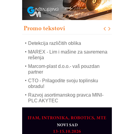
Sigurnije ispitivanje transformatora u
solarnim elektranama i vetroparkovima
Pranje točkova na gradilištu- standard
modernog i odgovornog građenja
Promo tekstovi
ROSA i SCHUNK podižu proizvodnju
na viši nivo
Detekcija različitih oblika
MAREX - Lim i mašine za savremena
rešenja
Marcom-plast d.o.o.- vaš pouzdan
partner
CTO - Prilagodite svoju toplinsku
obradu!
Razvoj asortimanskog pravca MINI-
PLC AKYTEC
AUKOM: Svetski standard metrologije
dostupan u Srbiji
MOTOMAN – NEXT-Robotika vođena
veštačkom inteligencijom