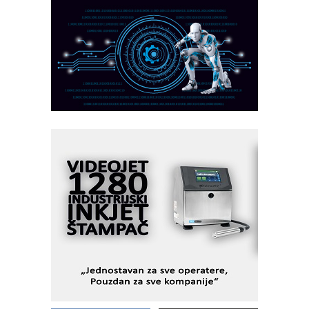
I.SAFE MOBILE revolucioniše
industrijsku automatizaciju
pionirskimmobile operator PANEL-OM
Fleksibilno stezanje i brzo
podešavanje u proizvodnji prototipova
KIP KOP – napredna rešenja za
savremene industrijske i logističke
objekte
Alba d.o.o. – 35 godina preciznosti u
metrologiji i pametnim dozirnim
rešenjima
IBeRTIM - oprema za ispitivanje
kontrole kvaliteta
STAUFF – Komponente koje
povećavaju pouzdanost hidrauličkih
sistema
YAMADA pumpe – japanska
pouzdanost u transferu fluida
Filtration Group Industrial – Napredna
rešenja za filtraciju u hidrauličkim i