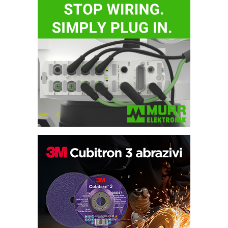
IB BLUMENAUER - više od 40 godina
poverenja u industriji
COMBYPACK
RMQ-TITAN ADVANCED INDICATOR
– Pametna signalizacija za efikasnije
upravljanje mašinama