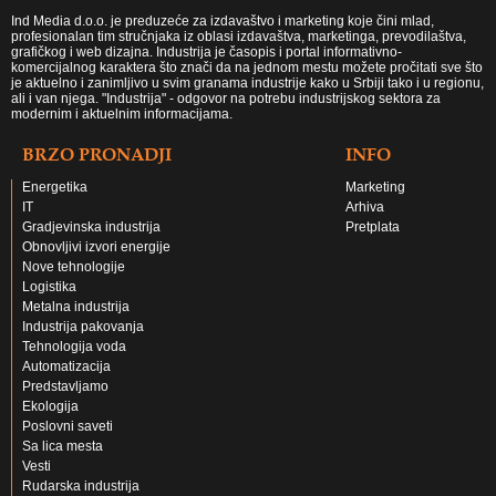
Ind Media d.o.o. je preduzeće za izdavaštvo i marketing koje čini mlad,
profesionalan tim stručnjaka iz oblasi izdavaštva, marketinga, prevodilaštva,
grafičkog i web dizajna. Industrija je časopis i portal informativno-
komercijalnog karaktera što znači da na jednom mestu možete pročitati sve što
je aktuelno i zanimljivo u svim granama industrije kako u Srbiji tako i u regionu,
ali i van njega. "Industrija" - odgovor na potrebu industrijskog sektora za
modernim i aktuelnim informacijama.
BRZO PRONADJI
INFO
Energetika
Marketing
IT
Arhiva
Gradjevinska industrija
Pretplata
Obnovljivi izvori energije
Nove tehnologije
Logistika
Metalna industrija
Industrija pakovanja
Tehnologija voda
Automatizacija
Predstavljamo
Ekologija
Poslovni saveti
Sa lica mesta
Vesti
Rudarska industrija