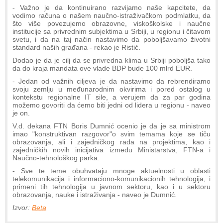
- Važno je da kontinuirano razvijamo naše kapcitete, da
vodimo računa o našem naučno-istraživačkom podmlatku, da
što više povezujemo obrazovne, viskoškolske i naučne
institucije sa privrednim subjektima u Srbiji, u regionu i čitavom
svetu, i da na taj način nastavimo da poboljšavamo životni
standard naših građana - rekao je Ristić.
Dodao je da je cilj da se privredna klima u Srbiji poboljša tako
da do kraja mandata ove vlade BDP bude 100 mlrd EUR.
- Jedan od važnih ciljeva je da nastavimo da rebrendiramo
svoju zemlju u međunarodnim okvirima i pored ostalog u
kontekstu regionalne IT sile, a verujem da za par godina
možemo govoriti da ćemo biti jedni od lidera u regionu - naveo
je on.
V.d. dekana FTN Boris Dumnić ocenio je da je sa ministrom
imao "konstruktivan razgovor"o svim temama koje se tiču
obrazovanja, ali i zajedničkog rada na projektima, kao i
zajedničkih novih inicijativa između Ministarstva, FTN-a i
Naučno-tehnološkog parka.
- Sve te teme obuhvataju mnoge aktuelnosti u oblasti
telekomunikacija i informaciono-komunikacionih tehnologija, i
primeni tih tehnologija u javnom sektoru, kao i u sektoru
obrazovanja, nauke i istraživanja - naveo je Dumnić.
Izvor:
Beta