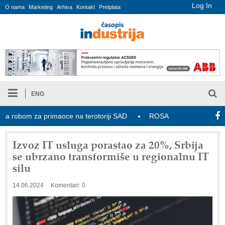
Log In
O nama
Marketing
Arhiva
Kontakt
Pretplata
ENG
 robom za primaoce na terotoriji SAD
ROSA i SCHUNK podižu proizv
Izvoz IT usluga porastao za 20%, Srbija
se ubrzano transformiše u regionalnu IT
silu
14.06.2024
Komentari: 0