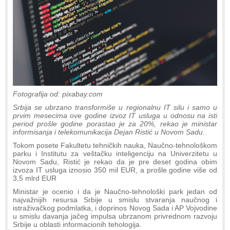
Fotografija od: pixabay.com
Srbija se ubrzano transformiše u regionalnu IT silu i samo u
prvim mesecima ove godine izvoz IT usluga u odnosu na isti
period prošle godine porastao je za 20%, rekao je ministar
informisanja i telekomunikacija Dejan Ristić u Novom Sadu.
Tokom posete Fakultetu tehničkih nauka, Naučno-tehnološkom
parku i Institutu za veštačku inteligenciju na Univerzitetu u
Novom Sadu, Ristić je rekao da je pre deset godina obim
izvoza IT usluga iznosio 350 mil EUR, a prošle godine više od
3,5 mlrd EUR
Ministar je ocenio i da je Naučno-tehnološki park jedan od
najvažnijih resursa Srbije u smislu stvaranja naučnog i
istraživačkog podmlatka, i doprinos Novog Sada i AP Vojvodine
u smislu davanja jačeg impulsa ubrzanom privrednom razvoju
Srbije u oblasti informacionih tehologija.