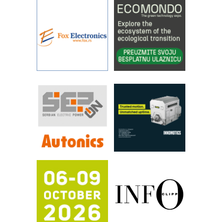
procesnim sistemima
Art Utopia Studio – vizuelne priče
industrije i biznisa
RILINEX kompanije Rittal
FANUC: Najbolje za vašu pametnu
automatizaciju
Efikasno upravljanje energijom
Automatizacija pakovanja · Display
(Shelf-Ready) omotnice
Proizvodnja iC7 Hybrid 1500 VDC
mrežnog pretvarača sa tečnim
hlađenjem
Potpuna efikasnost bez složenih
sistema
Trajna oznaka kao dugoročna korist
Bezbednost na prvom mestu!
IB BLUMENAUER - više od 40 godina
poverenja u industriji